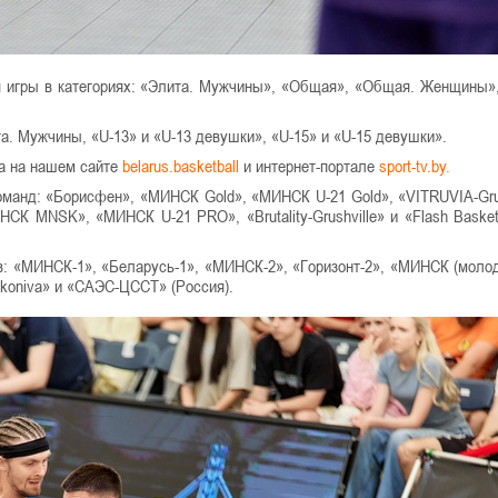
ся игры в категориях: «Элита. Мужчины», «Общая», «Общая. Женщины»,
. Мужчины, «U-13» и «U-13 девушки», «U-15» и «U-15 девушки».
на на нашем сайте
belarus.basketball
и интернет-портале
sport-tv.by.
оманд: «Борисфен», «МИНСК Gold», «МИНСК U-21 Gold», «VITRUVIA-Grus
К MNSK», «МИНСК U-21 PRO», «Brutality-Grushville» и «Flash Basket
в: «МИНСК-1», «Беларусь-1», «МИНСК-2», «Горизонт-2», «МИНСК (моло
Ekoniva» и «САЭС-ЦССТ» (Россия).