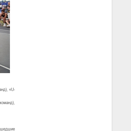
нд), «U-
команд),
рошедшие