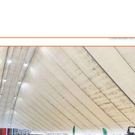
Как стать волонтером
Минск
Спонсоры и партнеры
Минская обл
Брестская обл
Гродненская об
Витебская обл
ичной «Палова-Арене» (г. Минск, пр. Победителей, 4А) состоятс
Могилевская об
е примут 193 команды из трех стран, которые поведут борьбу в 10 кате
Гомельская обл