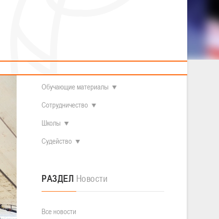
2014 гг.р.
Полезные материалы
Товарищеские игры (девушки)
О федерации
Судьи
ОДМ 2008-2009 гг.р. (девушки)
ОДМ 2008-2009 гг.р. (юноши)
Контакты
л
Первенство 2010-2011 гг.р. (юноши)
я первые
Первенство 2011-2012 гг.р. (юноши)
Документы
л
гориях.
Первенство 2012-2013 гг.р. (юноши)
Наши чемпионы
Обучающие материалы
Сотрудничество
Школы
Судейство
РАЗДЕЛ
Новости
Все новости