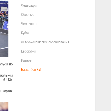
Федерация
Сборные
Чемпионат
Кубок
Детско-юношеские соревнования
Еврокубки
Разное
аруси по
Баскетбол 3х3
ональной
, «U-13»
и кортах