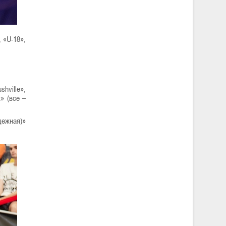
 «U-18»,
hville»,
» (все –
дежная)»