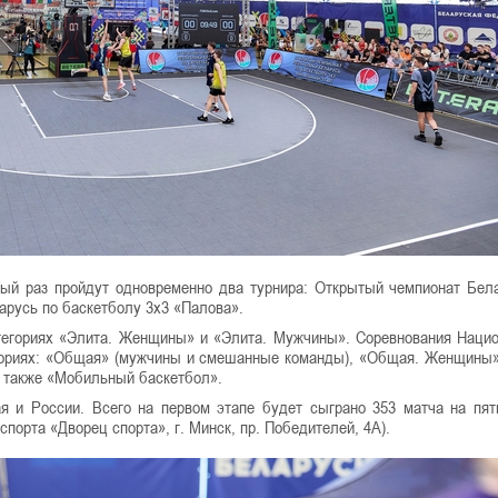
тый раз пройдут одновременно два турнира: Открытый чемпионат Бел
арусь по баскетболу 3х3 «Палова».
тегориях «Элита. Женщины» и «Элита. Мужчины». Соревнования Наци
егориях: «Общая» (мужчины и смешанные команды), «Общая. Женщины»
 а также «Мобильный баскетбол».
я и России. Всего на первом этапе будет сыграно 353 матча на пят
орта «Дворец спорта», г. Минск, пр. Победителей, 4А).