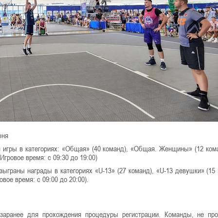
юня
я игры в категориях: «Общая» (40 команд), «Общая. Женщины» (12 кома
Игровое время: с 09:30 до 19:00)
зыграны награды в категориях «U-13» (27 команд), «U-13 девушки» (15 
овое время: с 09:00 до 20:00).
 заранее для прохождения процедуры регистрации. Команды, не п