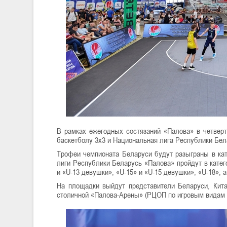
В рамках ежегодных состязаний «Палова» в четвер
баскетболу 3х3 и Национальная лига Республики Бел
Трофеи чемпионата Беларуси будут разыграны в ка
лиги Республики Беларусь «Палова» пройдут в кат
и «U-13 девушки», «U-15» и «U-15 девушки», «U-18»,
На площадки выйдут представители Беларуси, Кита
столичной «Палова-Арены» (РЦОП по игровым видам сп