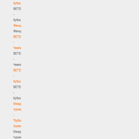
Кубок
BETERA
-
Кубок
Женщины
Женщины
BETERA
-
Чемпионат
BETERA
-
Чемпионат
BETERA
-
Кубок
BETERA
-
Кубок
Международный
турнир
-
"Кубок
Халипского"
Международный
турнир