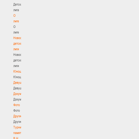
Детская
лига
О
лиге
О
лиге
Новости
детской
лиги
Новости
детской
лиги
Юноши
Юноши
Девушки
Девушки
Документы
Документы
Фото
Фото
Другие
Другие
Турнир
памяти
В.Н.