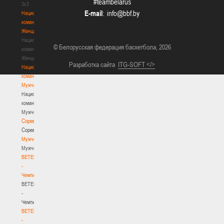
#teambelarus
3х3
E-mail
:
Национальная
команда.
Женщины
Национальная
© Белорусская федерация баскетбола, 2026
команда.
Женщины
Разработка сайта
ITG-SOFT </>
Национальная
команда.
Мужчины
Национальная
команда.
Мужчины
Соревнования
Соревнования
Мужчины
Мужчины
BETERA
-
Чемпионат
BETERA
-
Чемпионат
BETERA
-