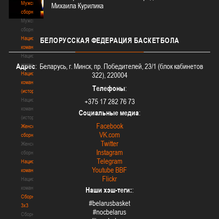
Мужские
Михаила Курилика
сборные
Мужские
сборные
Национальная
БЕЛОРУССКАЯ
ФЕДЕРАЦИЯ БАСКЕТБОЛА
команда
Национальная
команда
Адрес
: Беларусь, г. Минск, пр. Победителей, 23/1 (блок кабинетов
Национальная
322), 220004
команда
Телефоны
:
(история)
Национальная
+375 17 282 76 73
команда
Социальные медиа
:
(история)
Facebook
Женские
VK.com
сборные
Twitter
Женские
Instagram
сборные
Telegram
Национальная
Youtube BBF
команда
Flickr
Национальная
команда
Наши хэш-теги:
:
Сборные
#belarusbasket
3х3
#nocbelarus
Сборные