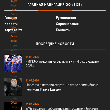
Федерация
ГЛАВНАЯ
НАВИГАЦИЯ ОО «БФБ»
Федерация
Сборные
Сборные
Главная
Руководство
Чемпионат
Чемпионат
Новости
Соревнования
Кубок
Карта сайта
Контакты
Кубок
Детско-
юношеские
ПОСЛЕДНИЕ
НОВОСТИ
соревнования
Детско-
юношеские
04.08.2026
соревнования
«MINSK» представил Беларусь на «Играх Будущего –
Еврокубки
2026»
Еврокубки
Разное
Разное
31.07.2026
Баскетбол
Навсегда в истории спорта: не стало олимпийского
3х3
чемпиона Ивана Едешко
Баскетбол
3х3
Лого[modid=121]
Сборные
31.07.2026
Сборные
БФБ выражает соболезнования родным и близким