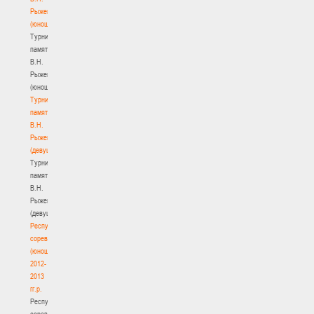
Рыженкова
(юноши)
Турнир
памяти
В.Н.
Рыженкова
(юноши)
Турнир
памяти
В.Н.
Рыженкова
(девушки)
Турнир
памяти
В.Н.
Рыженкова
(девушки)
Республиканские
соревнования
(юноши)
2012-
2013
гг.р.
Республиканские
соревнования