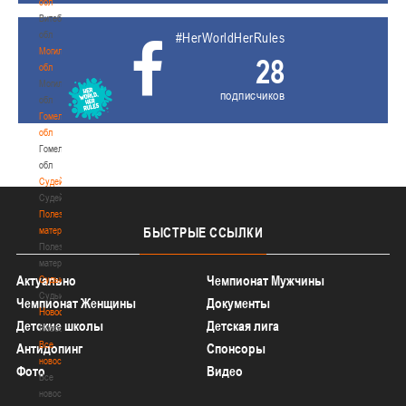
обл
Витебская
обл
#HerWorldHerRules
Могилевская
28
обл
Могилевская
подписчиков
обл
Гомельская
обл
Гомельская
обл
Судейство
Судейство
Полезные
материалы
БЫСТРЫЕ
ССЫЛКИ
Полезные
материалы
Актуально
Чемпионат Мужчины
Судьи
Судьи
Чемпионат Женщины
Документы
Новости
Детские школы
Детская лига
Новости
Все
Антидопинг
Спонсоры
новости
Фото
Видео
Все
новости