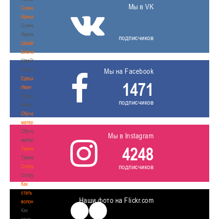
Мы в VK
Сумникова
Ирина
Сумникова
Ирина
подписчиков
Швайбович
Елена
Швайбович
Елена
Мы на Facebook
Едешко
1471
Иван
Едешко
подписчиков
Иван
Обучающие
материалы
Обучающие
Мы в Instagram
материалы
4248
Тренерам
Тренерам
подписчиков
Сотрудничество
Сотрудничество
Как
стать
Наши фото на Flickr.com
волонтером
Как
стать