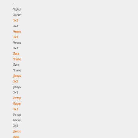
-
"Кубок
Халипского"
3x3
3x3
Чемпионат
3х3
Чемпионат
3х3
Лига
"Палова"
Лига
"Палова"
Документы
3х3
Документы
3х3
История
баскетбола
3х3
История
баскетбола
3х3
Детская
лига