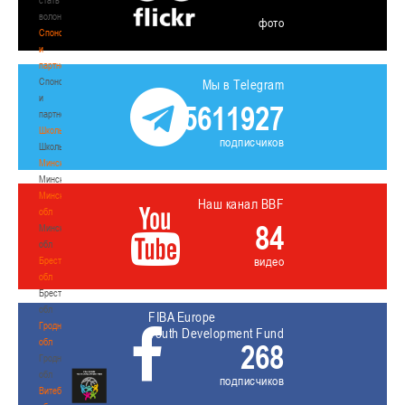
волонтером
фото
Спонсоры
и
партнеры
Спонсоры
Мы в Telegram
и
5611927
партнеры
Школы
подписчиков
Школы
Минск
Минск
Минская
Наш канал BBF
обл
84
Минская
обл
видео
Брестская
обл
Брестская
обл
FIBA Europe
Гродненская
Youth Development Fund
обл
268
Гродненская
обл
подписчиков
Витебская