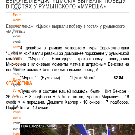
ЕВРОЧЕЛЛЕНДЖ: «ЦМОКI» ВЫРВАЛИ ПОБЕДУ
Тренерский
В ГОСТЯХ У РУМЫНСКОГО «МУРЕША»
совет
Республиканская
коллегия
Еврочеллендж: «Цмокi» вырвали победу в гостях у румынского
судей
«Муреша»
Республиканская
коллегия
судей
4 декабря в рамках четвертого тура Еврочелленджа
Контакты
"Цмокi-Мiнск" взяли реванш за домашнее поражение у румынской
Контакты
команды "Муреш". Благодаря трехочковому попаданию
Контакты
Мирковича в ключевые моменты матча и штрафным Бенсона на
федерации
последних секндах была добыта важная победа!
Контакты
федерации
"Муреш" (Румыния) - "Цмокi-Мiнск"
82-84
Документы
СТАТИСТИКА
Документы
Лучшими в составе нашей команды были: Кит Бенсон -
Устав
26 очков + 8 подборов + 5 блок-шотов, Бранко Миркович - 16
БФБ
очков + 4 передачи, Демонте Харпер - 10 очков + 7 подборов,
Устав
Перри Петти - 10 очков.
БФБ
Регламентирующие
документы
Регламентирующие
документы
Материалы