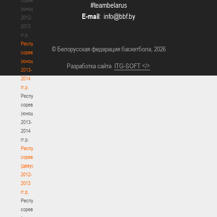
#teambelarus
(юноши)
E-mail
:
2012-
2013
гг.р.
Республиканские
© Белорусская федерация баскетбола, 2026
соревнования
(юноши)
Разработка сайта
ITG-SOFT </>
2013-
2014
гг.р.
Республиканские
соревнования
(юноши)
2013-
2014
гг.р.
Республиканские
соревнования
(девушки)
2012-
2013
гг.р.
Республиканские
соревнования