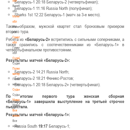
обл
Беларусь-1 20:18 Беларусь-2 (четвертьфинал);
Витебская
Беларусь-1 11:16 Russia North (полуфинал);
обл
Sharks 1st 12:22 Беларусь-1 (матч за 3-е место).
Могилевская
обл
Таким образом, мужской квартет стал бронзовым призером
Могилевская
второго тура.
обл
Гомельская
Ребята из
«Беларусь-2»
встретились с сильными соперниками, а
обл
также сразились с соотечественниками из «Беларусь-1» в
Гомельская
четвертьфинальном противостоянии.
обл
Судейство
Результаты матчей «Беларусь-2»:
Судейство
Полезные
Беларусь-2 14:21 Russia North;
материалы
Беларусь-2 18:21 Феникс-Ростов;
Полезные
Беларусь-1 20:18 Беларусь-2» (четвертьфинал).
материалы
Судьи
Судьи
По итогам первого тура женская сборная
Новости
«Беларусь-1»
завершила выступление на третьей строчке
Новости
пьедестала.
Все
Результаты матчей «Беларусь-1»:
новости
Все
Russia South
19:17
Беларусь-1;
новости