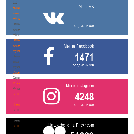
3х3
Мы в VK
Национальная
команда.
Женщины
Национальная
подписчиков
команда.
Женщины
Национальная
Мы на Facebook
команда.
Мужчины
1471
Национальная
команда.
подписчиков
Мужчины
Соревнования
Соревнования
Мужчины
Мы в Instagram
Мужчины
4248
BETERA
-
подписчиков
Чемпионат
BETERA
-
Чемпионат
Наши фото на Flickr.com
BETERA
-