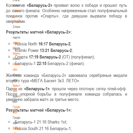
Коллектив
«Беларусь-2»
проявил волю к победе и прошел путь
волонтером
до самого финала. Особенно напряженным стал полуфинальный
Спонсоры
поединок против «Спарты», где девушки вырвали победу в
и
овертайме.
партнеры
Спонсоры
Результаты матчей «Беларусь-2»:
и
партнеры
Школы
Russia North
16:17
Беларусь-2
;
Школы
Khimki Power
13:21
Беларусь-2
;
Минск
Спарта
17:19
Беларусь-2
(OT) (полуфинал);
Минск
Беларусь-1
22:15
Беларусь-2 (финал).
Минская
обл
Женская команда «Беларусь-2» завоевала серебряные медали
Минская
второго тура «МЕГА Баскет 3х3. ЛЕТО».
обл
Брестская
Парни из
«Беларусь-1»
прошли через плотную сетку плей-офф.
обл
После упорной борьбы в полуфинале команда собралась и
Брестская
уверенно забрала матч за третье место.
обл
Гродненская
Результаты матчей «Беларусь-1»:
обл
Гродненская
Беларусь-1 21:16 Sharks 1st;
обл
Russia South 21:16 Беларусь-1;
Витебская