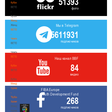
51393
Кубок
BETERA
фото
-
Кубок
Женщины
Мы в Telegram
Женщины
BETERA
5611931
-
Чемпионат
подписчиков
BETERA
-
Чемпионат
BETERA
Наш канал BBF
-
84
Кубок
BETERA
видео
-
Кубок
Международный
турнир
FIBA Europe
-
Youth Development Fund
"Кубок
268
Халипского"
Международный
подписчиков
турнир