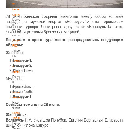
по
баскетбольной
статистике
28 июня женские сборные разыграли между собой золотые
Материалы
награды, а мужской квартет «Беларусь-1» стал бронзовым
по
призером турнира. Днем ранее девушки из «Беларусь-1» также
баскетбольной
стали обладателями бронзовых медалей.
статистике
По итогам второго тура места
распределились следующим
Документы
образом:
РКС
Документы
Женщины:
РКС
Беларусь-1;
Положение
Беларусь-2;
о
Khimki Power.
переходах
Положение
Мужчины:
о
Russia South;
переходах
Russia North;
Наши
Беларусь-1
.
чемпионы
Наши
Составы команд на 28 июня:
чемпионы
Белошапко
Женщины:
Татьяна
Беларусь-1:
Александра Полубок, Евгения Бернацкая, Елизавета
Белошапко
Шишлюк, Илона Кацуро.
Татьяна