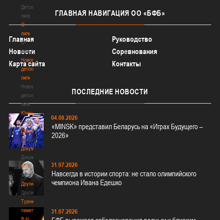
Детская
ГЛАВНАЯ
НАВИГАЦИЯ ОО «БФБ»
лига
О
лиге
Главная
Руководство
О
Новости
Соревнования
лиге
Новости
Карта сайта
Контакты
детской
лиги
Новости
ПОСЛЕДНИЕ
НОВОСТИ
детской
лиги
Юноши
04.08.2026
Юноши
«MINSK» представил Беларусь на «Играх Будущего –
Девушки
2026»
Девушки
Документы
Документы
31.07.2026
Фото
Навсегда в истории спорта: не стало олимпийского
Фото
чемпиона Ивана Едешко
Другие
Другие
Турнир
памяти
31.07.2026
В.Н.