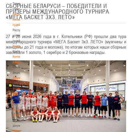
Тренерский
СБОРНЫЕ БЕЛАРУСИ – ПОБЕДИТЕЛИ И
совет
ПРИЗЕРЫ МЕЖДУНАРОДНОГО ТУРНИРА
Республиканская
«МЕГА БАСКЕТ 3Х3. ЛЕТО»
коллегия
судей
Республиканская
27 и 28 июня 2026 года в г. Котельники (РФ) прошли два тура
коллегия
международного турнира «МЕГА Баскет 3х3. ЛЕТО» (мужчины и
судей
женщины до 21 года и моложе), по итогам которых наши сборные
Контакты
завоевали 1 золото, 1 серебро и 2 бронзовые награды.
Контакты
Контакты
федерации
Контакты
федерации
Документы
Документы
Устав
БФБ
Устав
БФБ
Регламентирующие
документы
Регламентирующие
документы
Материалы