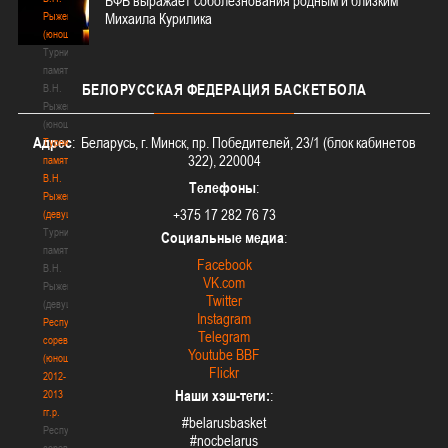
БФБ выражает соболезнования родным и близким
Рыженкова
Михаила Курилика
(юноши)
Турнир
памяти
БЕЛОРУССКАЯ
ФЕДЕРАЦИЯ БАСКЕТБОЛА
В.Н.
Рыженкова
(юноши)
Адрес
: Беларусь, г. Минск, пр. Победителей, 23/1 (блок кабинетов
Турнир
322), 220004
памяти
В.Н.
Телефоны
:
Рыженкова
+375 17 282 76 73
(девушки)
Турнир
Социальные медиа
:
памяти
Facebook
В.Н.
VK.com
Рыженкова
Twitter
(девушки)
Instagram
Республиканские
Telegram
соревнования
Youtube BBF
(юноши)
Flickr
2012-
Наши хэш-теги:
:
2013
гг.р.
#belarusbasket
Республиканские
#nocbelarus
соревнования