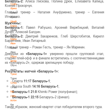
Беларусь-2:
Алиса Лискова, Полина Дрюк, Елизавета Капица,
Сумникова
Ксения Прохорчук.
Ирина
Главный тренер – Наталия Ануфриенко, тренер – Евгения
Сумникова
Игнатенко.
Ирина
Швайбович
Мужчины:
Елена
Беларусь-1:
Павел Рабушко, Арсений Вержбицкий, Виталий
Швайбович
Дучко, Алексей Балдин.
Елена
Беларусь-2:
Дмитрий Захаренков, Глеб Шерстобитов, Кирилл
Едешко
Баранчеев, Иван Литарный.
Иван
Главный тренер – Роман Гесть, тренер – Ян Маринин.
Едешко
Иван
Девушки из
«Беларусь-1»
уверенно прошли групповой этап,
Обучающие
стадию плей-офф и в финале встретились с соотечественницами
материалы
из «Беларусь-2», одержав зрелищную победу.
Обучающие
материалы
Результаты матчей «Беларусь-1»:
Тренерам
Тренерам
Спарта
11:17
Беларусь-1
;
Сотрудничество
Russia South
14:16
Беларусь-1
;
Сотрудничество
Беларусь-1
21:8
Khimki Power (полуфинал);
Как
стать
Беларусь-1
22:15
Беларусь-2 (финал).
волонтером
Как
Таким образом, женский квартет стал победителем второго тура.
стать