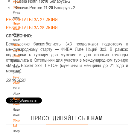
Russia North
18:10
Беларусь-2
Мужские
Феникс-Ростов
21:20
Беларусь-2
сборные
Мужские
сборные
РЕЗУЛЬТАТЫ ЗА 27 ИЮНЯ
Национальная
РЕЗУЛЬТАТЫ ЗА 28 ИЮНЯ
команда
Национальная
СПРАВОЧНО:
команда
Белорусские баскетболисты 3х3 продолжают подготовку к
Национальная
международному старту — ФИБА Лиге Наций 3х3. В рамках
команда
подготовки к турниру две мужские и две женские команды
(история)
отправились в Котельники для участия в международном турнире
Национальная
«МЕГА Баскет 3х3. ЛЕТО» (мужчины и женщины до 21 года и
команда
моложе).
(история)
Женские
29.06.2026
сборные
Женские
сборные
Национальная
команда
Национальная
команда
ПРИСОЕДИНЯЙТЕСЬ
К
НАМ
Сборные
3х3
Сборные