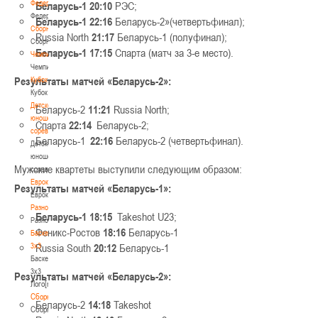
Федерация
Беларусь-1 20:10
РЭС;
Федерация
Беларусь-1 22:16
Беларусь-2»(четвертьфинал);
Сборные
Russia North
21:17
Беларусь-1 (полуфинал);
Сборные
Беларусь-1 17:15
Спарта (матч за 3-е место).
Чемпионат
Чемпионат
Результаты матчей «Беларусь-2»:
Кубок
Кубок
Детско-
Беларусь-2
11:21
Russia North;
юношеские
Спарта
22:14
Беларусь-2;
соревнования
Беларусь-1
22:16
Беларусь-2 (четвертьфинал).
Детско-
юношеские
Мужские квартеты выступили следующим образом:
соревнования
Еврокубки
Результаты матчей «Беларусь-1»:
Еврокубки
Разное
Беларусь-1 18:15
Takeshot U23;
Разное
Феникс-Ростов
18:16
Беларусь-1
Баскетбол
3х3
Russia South
20:12
Беларусь-1
Баскетбол
3х3
Результаты матчей «Беларусь-2»:
Лого[modid=121]
Сборные
Беларусь-2
14:18
Takeshot
Сборные