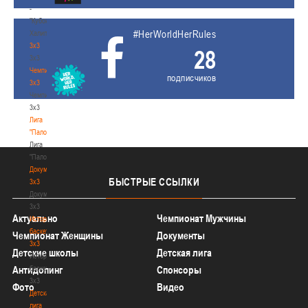
-
"Кубок
#HerWorldHerRules
Халипского"
3x3
28
3x3
Чемпионат
подписчиков
3х3
Чемпионат
3х3
Лига
"Палова"
Лига
"Палова"
Документы
БЫСТРЫЕ
ССЫЛКИ
3х3
Документы
3х3
Актуально
Чемпионат Мужчины
История
баскетбола
Чемпионат Женщины
Документы
3х3
Детские школы
Детская лига
История
баскетбола
Антидопинг
Спонсоры
3х3
Фото
Видео
Детская
лига