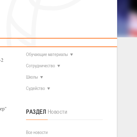
2014 гг.р.
Полезные материалы
Товарищеские игры (девушки)
О федерации
Судьи
ОДМ 2008-2009 гг.р. (девушки)
ОДМ 2008-2009 гг.р. (юноши)
Контакты
л
Первенство 2010-2011 гг.р. (юноши)
Первенство 2011-2012 гг.р. (юноши)
Документы
л
Первенство 2012-2013 гг.р. (юноши)
Наши чемпионы
Обучающие материалы
-2
Сотрудничество
Школы
Судейство
ер"
РАЗДЕЛ
Новости
Все новости