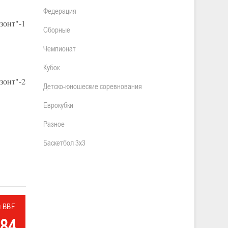
Федерация
зонт"-1
Сборные
Чемпионат
Кубок
зонт"-2
Детско-юношеские соревнования
Еврокубки
Разное
Баскетбол 3х3
л BBF
84