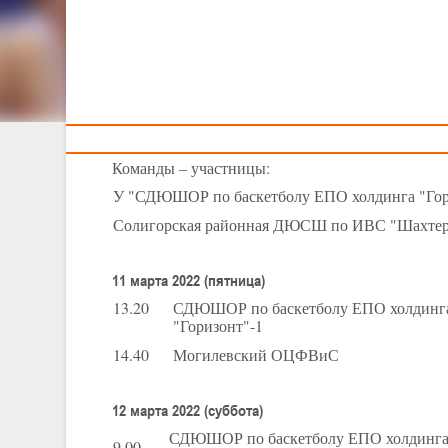
Тренерам
XXIV Детско-юн
III тур 
11-12 март
Команды – участницы:
У "СДЮШОР по баскетболу ЕПО холдинга "Гор
Солигорская районная ДЮСШ по ИВС "Шахте
11 марта 2022 (пятница)
13.20
СДЮШОР по баскетболу ЕПО холдинг
"Горизонт"-1
14.40
Могилевский ОЦФВиС
12 марта 2022 (суббота)
СДЮШОР по баскетболу ЕПО холдинг
9.00