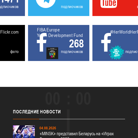
одписчиков
подписчиков
FIBA Europe
5611929
Flickr.com
#HerWorldHer
Youth Development Fund
268
фото
подписчиков
подпис
00
00
ПОСЛЕДНИЕ
НОВОСТИ
04.08.2026
«MINSK» представил Беларусь на «Играх