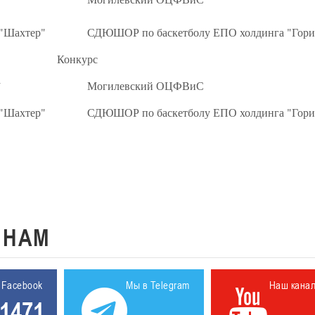
"Шахтер"
СДЮШОР по баскетболу ЕПО холдинга "Гори
Конкурс
а
Могилевский ОЦФВиС
"Шахтер"
СДЮШОР по баскетболу ЕПО холдинга "Гори
К
НАМ
 Facebook
Мы в Telegram
Наш кана
1471