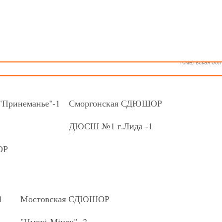
Как стать волонтером
Минск
КАЛЕНДАРЬ
Спонсоры и партнеры
Минская обл
Брестская обл
ошеской баскетбольной лиги - «Слодыч»
Гродненская об
ноши 2008-2009 гг.р. Группа А
Витебская обл
Могилевская об
22г., г. Гродно, ул. Врублевского, 92
Гомельская обл
Принеманье"-1
Сморгонская СДЮШОР
ДЮСШ №1 г.Лида -1
ОР
1
Мостовская СДЮШОР
"Цмок
i
-Мiнск"- 2