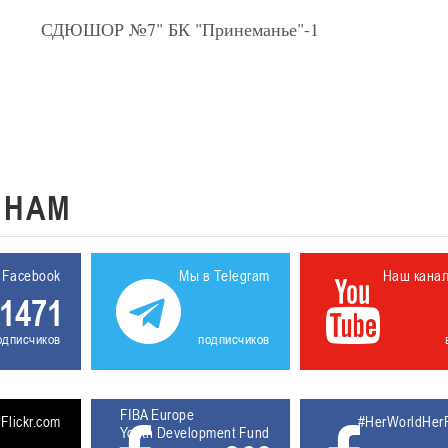
СДЮШОР №7" БК "Принеманье"-1
К
НАМ
 Facebook
Мы в Telegram
Наш кана
1471
одписчиков
подписчиков
FIBA Europe
5611930
Flickr.com
#HerWorldHer
Youth Development Fund