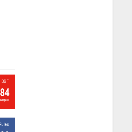
л BBF
84
видео
Rules