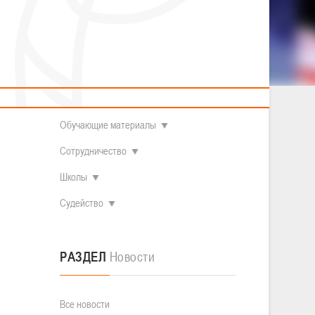
2014 гг.р.
Полезные материалы
Товарищеские игры (девушки)
О федерации
Судьи
ОДМ 2008-2009 гг.р. (девушки)
ОДМ 2008-2009 гг.р. (юноши)
Контакты
л
Первенство 2010-2011 гг.р. (юноши)
Первенство 2011-2012 гг.р. (юноши)
Документы
л
Первенство 2012-2013 гг.р. (юноши)
Наши чемпионы
Обучающие материалы
Сотрудничество
Школы
Судейство
РАЗДЕЛ
Новости
Все новости