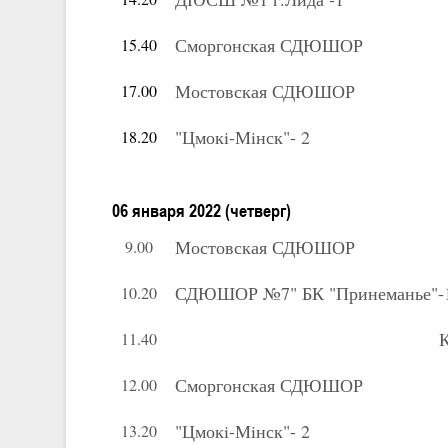
Сморгонская СДЮШОР
15.40
Мостовская СДЮШОР
17.00
"Цмок
i
-Мiнск"- 2
18.20
06 января 2022 (четверг)
Мостовская СДЮШОР
9.00
СДЮШОР №7" БК "Принеманье"-
10.20
К
11.40
Сморгонская СДЮШОР
12.00
"Цмок
i
-Мiнск"- 2
13.20