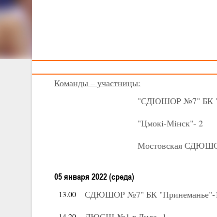
Тренерам
XXIV Детско-юн
II
тур - ю
05-06 января 20
Команды – участницы:
"СДЮШОР №7" БК "
"Цмок
i
-Мiнск"- 2
Мостовская СДЮШ
05 января 2022 (среда)
СДЮШОР №7" БК "Принеманье"-
13.00
ДЮСШ №1 г.Лида -1
14.20