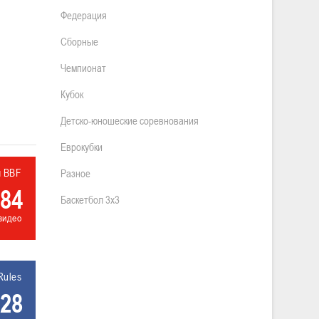
Федерация
Сборные
Чемпионат
Кубок
Детско-юношеские соревнования
Еврокубки
л BBF
Разное
84
Баскетбол 3х3
видео
Rules
28