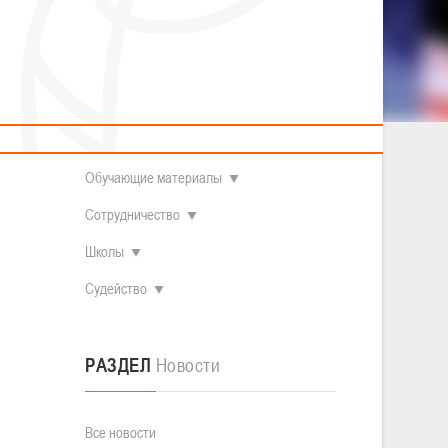
2014 гг.р.
Полезные материалы
Товарищеские игры (девушки)
О федерации
Судьи
ОДМ 2008-2009 гг.р. (девушки)
ОДМ 2008-2009 гг.р. (юноши)
Контакты
л
Первенство 2010-2011 гг.р. (юноши)
Первенство 2011-2012 гг.р. (юноши)
Документы
л
Первенство 2012-2013 гг.р. (юноши)
Наши чемпионы
Обучающие материалы
Сотрудничество
Школы
Судейство
РАЗДЕЛ
Новости
Все новости