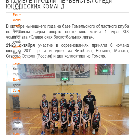
В ГОМЕЛЕ ПРОШЛИ ПЕРВЕНСТВА СРЕДИ
Тренерский
ЮНОШЕСКИХ КОМАНД
совет
Республиканская
коллегия
В октябре нынешнего года на базе Гомельского областного клуба
судей
по игровым видам спорта состоялись матчи 1 тура XIX
Республиканская
чемпионата «Славянская баскетбольная лига».
коллегия
судей
21-23 октября
участие в соревнованиях приняли 6 команд
Контакты
юношей 2011 г.р. и младше: из Витебска, Речицы, Минска,
Контакты
Старого Оскола (Россия) и два коллектива из Гомеля.
Контакты
федерации
Контакты
федерации
Документы
Документы
Устав
БФБ
Устав
БФБ
Регламентирующие
документы
Регламентирующие
документы
Материалы