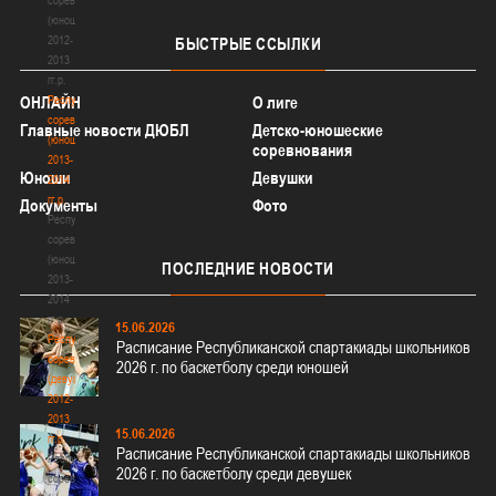
(юноши)
2012-
БЫСТРЫЕ
ССЫЛКИ
2013
гг.р.
Республиканские
ОНЛАЙН
О лиге
соревнования
Главные новости ДЮБЛ
Детско-юношеские
(юноши)
соревнования
2013-
Юноши
Девушки
2014
гг.р.
Документы
Фото
Республиканские
соревнования
(юноши)
ПОСЛЕДНИЕ
НОВОСТИ
2013-
2014
гг.р.
15.06.2026
Республиканские
Расписание Республиканской спартакиады школьников
соревнования
2026 г. по баскетболу среди юношей
(девушки)
2012-
2013
15.06.2026
гг.р.
Расписание Республиканской спартакиады школьников
Республиканские
2026 г. по баскетболу среди девушек
соревнования