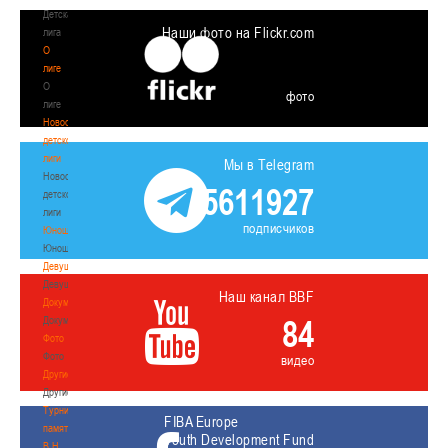
Детская
Наши фото на Flickr.com
лига
О
лиге
О
фото
лиге
Новости
детской
лиги
Мы в Telegram
Новости
5611927
детской
лиги
подписчиков
Юноши
Юноши
Девушки
Девушки
Наш канал BBF
Документы
84
Документы
Фото
Фото
видео
Другие
Другие
Турнир
FIBA Europe
памяти
Youth Development Fund
В.Н.