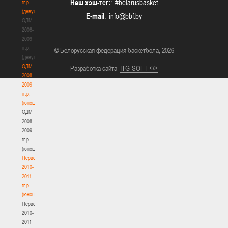
Наш хэш-тег:
: #belarusbasket
гг.р.
(девушки)
E-mail
:
ОДМ
2008-
2009
гг.р.
© Белорусская федерация баскетбола, 2026
(девушки)
ОДМ
Разработка сайта
ITG-SOFT </>
2008-
2009
гг.р.
(юноши)
ОДМ
2008-
2009
гг.р.
(юноши)
Первенство
2010-
2011
гг.р.
(юноши)
Первенство
2010-
2011