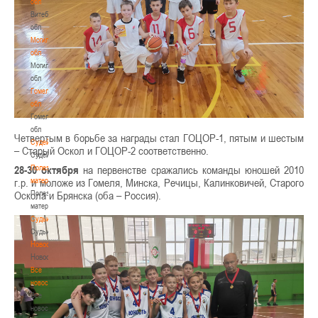
обл
Витебская
обл
Могилевская
обл
Могилевская
обл
Гомельская
обл
Гомельская
обл
Четвертым в борьбе за награды стал ГОЦОР-1, пятым и шестым
Судейство
– Старый Оскол и ГОЦОР-2 соответственно.
Судейство
28-30 октября
Полезные
на первенстве сражались команды юношей 2010
г.р. и моложе из Гомеля, Минска, Речицы, Калинковичей, Старого
материалы
Оскола и Брянска (оба – Россия).
Полезные
материалы
Судьи
Судьи
Новости
Новости
Все
новости
Все
новости