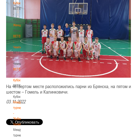
Кубок
BETERA
-
Кубок
Женщины
Женщины
BETERA
-
Чемпионат
BETERA
-
Чемпионат
BETERA
-
Кубок
На четвертом месте расположились парни из Брянска, на пятом и
BETERA
шестом – Гомель и Калинковичи.
-
Кубок
03.11.2022
Международный
турнир
-
"Кубок
Халипского"
Международный
турнир