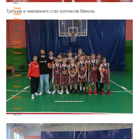
3х3
Национальная
Третьим в чемпионате стал коллектив Минска.
команда.
Женщины
Национальная
команда.
Женщины
Национальная
команда.
Мужчины
Национальная
команда.
Мужчины
Соревнования
Соревнования
Мужчины
Мужчины
BETERA
-
Чемпионат
BETERA
-
Чемпионат
BETERA
-