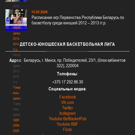
(девушки)
2012-
2013
13.05.2026
Расписание игр Первенства Республики Беларусь по
гг.р.
баскетболу среди юношей 2012 – 2013 гг.р.
Республиканские
соревнования
(девушки)
2013-
ДЕТСКО-ЮНОШЕСКАЯ
БАСКЕТБОЛЬНАЯ ЛИГА
2014
гг.р.
Республиканские
Адрес
: Беларусь, г. Минск, пр. Победителей, 23/1, (блок кабинетов
соревнования
322), 220004
(девушки)
2013-
Телефоны
:
2014
+375 17 292 86 30
гг.р.
Товарищеские
Социальные медиа
:
игры
Facebook
(девушки)
VK.com
Товарищеские
Twitter
игры
Instagram
(девушки)
Youtube BelBasketPub
ОДМ
Youtube BBF
2008-
Flickr
2009