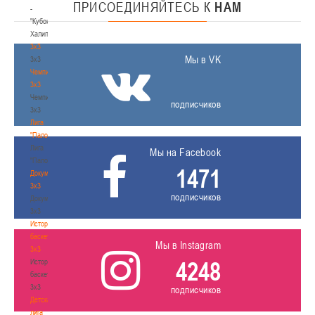
ПРИСОЕДИНЯЙТЕСЬ
К
НАМ
-
"Кубок
Халипского"
3x3
Мы в VK
3x3
Чемпионат
3х3
Чемпионат
подписчиков
3х3
Лига
"Палова"
Лига
Мы на Facebook
"Палова"
1471
Документы
3х3
подписчиков
Документы
3х3
История
баскетбола
Мы в Instagram
3х3
4248
История
баскетбола
3х3
подписчиков
Детская
лига