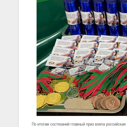
По итогам состязаний главный приз взяла российск