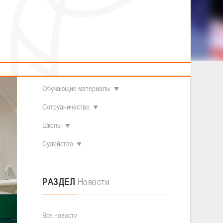
2014 гг.р.
Полезные материалы
Товарищеские игры (девушки)
О федерации
Судьи
ОДМ 2008-2009 гг.р. (девушки)
ОДМ 2008-2009 гг.р. (юноши)
Контакты
л
Первенство 2010-2011 гг.р. (юноши)
Первенство 2011-2012 гг.р. (юноши)
Документы
л
Первенство 2012-2013 гг.р. (юноши)
Наши чемпионы
Обучающие материалы
Сотрудничество
Школы
Судейство
РАЗДЕЛ
Новости
Все новости