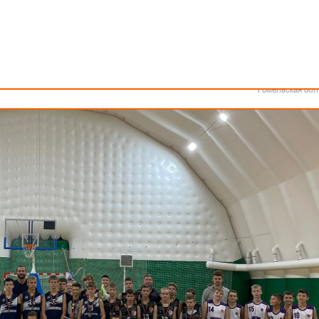
Как стать волонтером
Минск
Спонсоры и партнеры
Минская обл
Брестская обл
о спорта Славянская баскетбольная лига организовала ряд турниров.
Гродненская об
Витебская обл
Могилевская об
Гомельская обл