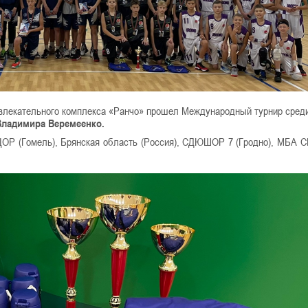
звлекательного комплекса «Ранчо» прошел Международный турнир сред
Владимира Веремеенко.
ОЦОР (Гомель), Брянская область (Россия), СДЮШОР 7 (Гродно), МБА