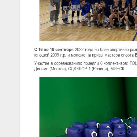
С 16 по 18 сентября
2022 года на базе спортивно-ра
юношей 2009 г.р. и моложе на призы мастера спорта
Участие в соревнованиях приняли 6 коллективов: Г
Динамо (Москва), СДЮШОР 1 (Речица), МИНСК.