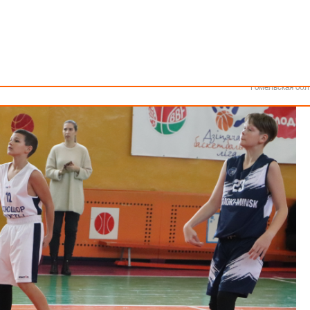
Как стать волонтером
Минск
Спонсоры и партнеры
Минская обл
Брестская обл
с 13 по 17 апреля 2022 года.
Гродненская об
Витебская обл
Могилевская об
Гомельская обл