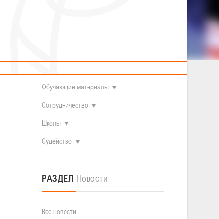
2014 гг.р.
Полезные материалы
Товарищеские игры (девушки)
О федерации
Судьи
ОДМ 2008-2009 гг.р. (девушки)
ОДМ 2008-2009 гг.р. (юноши)
Контакты
л
Первенство 2010-2011 гг.р. (юноши)
Первенство 2011-2012 гг.р. (юноши)
Документы
л
Первенство 2012-2013 гг.р. (юноши)
Наши чемпионы
Обучающие материалы
Сотрудничество
Школы
Судейство
РАЗДЕЛ
Новости
Все новости