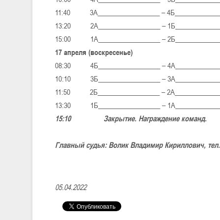
11:40 3А__________________ – 4Б_____________
13:20 2А__________________ – 1Б_____________
15:00 1А__________________ – 2Б_____________
17 апреля (воскресенье)
08:30 4Б__________________ – 4А____________
10:10 3Б__________________ – 3А____________
11:50 2Б__________________ – 2А_____________
13:30 1Б__________________ – 1А_____________
15:10 Закрытие. Награждение команд.
Главный судья: Волик Владимир Кириллович, тел. 
05.04.2022