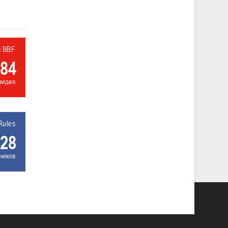
л BBF
84
видео
Rules
28
чиков