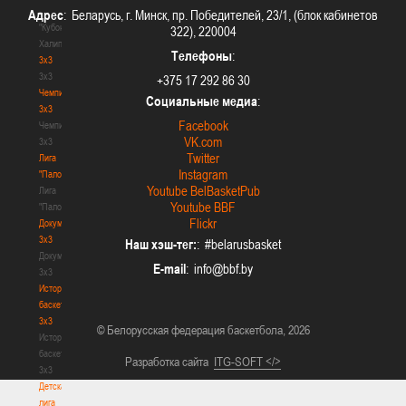
-
Адрес
: Беларусь, г. Минск, пр. Победителей, 23/1, (блок кабинетов
"Кубок
322), 220004
Халипского"
Телефоны
:
3x3
3x3
+375 17 292 86 30
Чемпионат
Социальные медиа
:
3х3
Facebook
Чемпионат
VK.com
3х3
Twitter
Лига
Instagram
"Палова"
Youtube BelBasketPub
Лига
Youtube BBF
"Палова"
Flickr
Документы
3х3
Наш хэш-тег:
: #belarusbasket
Документы
E-mail
:
3х3
История
баскетбола
3х3
© Белорусская федерация баскетбола, 2026
История
баскетбола
Разработка сайта
ITG-SOFT </>
3х3
Детская
лига