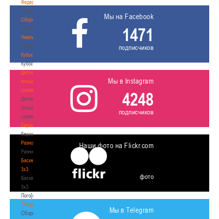
Федерация
Федерация
Мы на Facebook
Сборные
1471
Сборные
Чемпионат
Чемпионат
подписчиков
Кубок
Кубок
Детско-
Мы в Instagram
юношеские
соревнования
4248
Детско-
юношеские
подписчиков
соревнования
Еврокубки
Еврокубки
Разное
Наши фото на Flickr.com
Разное
Баскетбол
3х3
фото
Баскетбол
3х3
Лого[modid=121]
Сборные
Мы в Telegram
Сборные