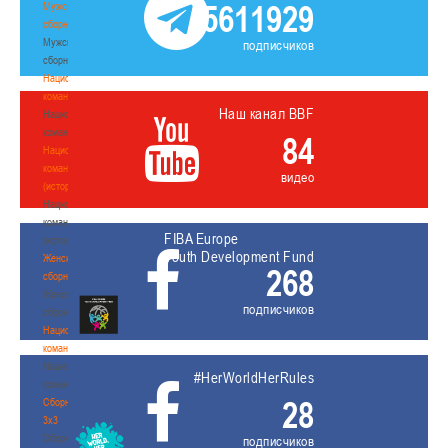
5611929
Мужские
сборные
Мужские
подписчиков
сборные
Национальная
команда
Наш канал BBF
Национальная
команда
84
Национальная
команда
видео
(история)
Национальная
команда
FIBA Europe
(история)
Youth Development Fund
Женские
268
сборные
Женские
подписчиков
сборные
Национальная
команда
Национальная
#HerWorldHerRules
команда
28
Сборные
3х3
Сборные
подписчиков