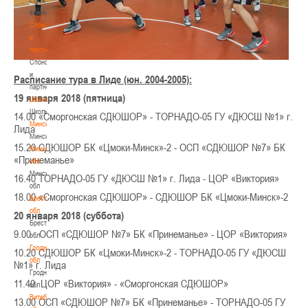
волонтером
Спонсоры
и
партнеры
Спонсоры
и
Расписание тура в Лиде (юн. 2004-2005):
партнеры
19 января 2018 (пятница)
Школы
Школы
14.00 «Сморгонская СДЮШОР» - ТОРНАДО-05 ГУ «ДЮСШ №1» г.
Минск
Лида
Минск
15.20 СДЮШОР БК «Цмоки-Минск»-2 - ОСП «СДЮШОР №7» БК
Минская
«Принеманье»
обл
Минская
16.40 ТОРНАДО-05 ГУ «ДЮСШ №1» г. Лида - ЦОР «Виктория»
обл
18.00 «Сморгонская СДЮШОР» - СДЮШОР БК «Цмоки-Минск»-2
Брестская
обл
20 января 2018 (суббота)
Брестская
9.00 ОСП «СДЮШОР №7» БК «Принеманье» - ЦОР «Виктория»
обл
Гродненская
10.20 СДЮШОР БК «Цмоки-Минск»-2 - ТОРНАДО-05 ГУ «ДЮСШ
обл
№1» г. Лида
Гродненская
11.40 ЦОР «Виктория» - «Сморгонская СДЮШОР»
обл
Витебская
13.00 ОСП «СДЮШОР №7» БК «Принеманье» - ТОРНАДО-05 ГУ