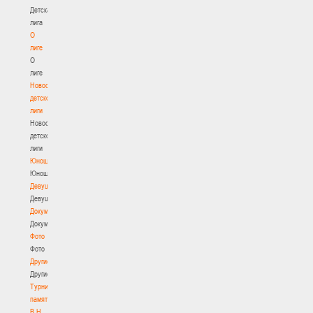
Детская
лига
О
лиге
О
лиге
Новости
детской
лиги
Новости
детской
лиги
Юноши
Юноши
Девушки
Девушки
Документы
Документы
Фото
Фото
Другие
Другие
Турнир
памяти
В.Н.