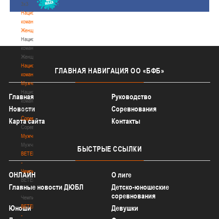
3х3
Национальная
команда.
Женщины
Национальная
команда.
Женщины
Национальная
ГЛАВНАЯ
НАВИГАЦИЯ ОО «БФБ»
команда.
Мужчины
Национальная
Главная
Руководство
команда.
Новости
Соревнования
Мужчины
Соревнования
Карта сайта
Контакты
Соревнования
Мужчины
Мужчины
БЫСТРЫЕ
ССЫЛКИ
BETERA
-
Чемпионат
ОНЛАЙН
О лиге
BETERA
Главные новости ДЮБЛ
Детско-юношеские
-
соревнования
Чемпионат
BETERA
Юноши
Девушки
-