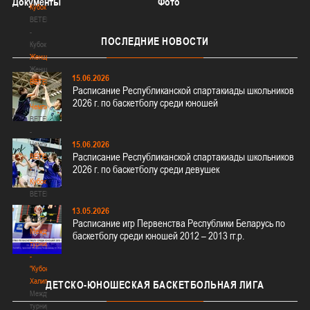
Документы
Фото
Кубок
BETERA
-
ПОСЛЕДНИЕ
НОВОСТИ
Кубок
Женщины
Женщины
15.06.2026
BETERA
Расписание Республиканской спартакиады школьников
-
2026 г. по баскетболу среди юношей
Чемпионат
BETERA
-
15.06.2026
Чемпионат
Расписание Республиканской спартакиады школьников
BETERA
2026 г. по баскетболу среди девушек
-
Кубок
BETERA
-
13.05.2026
Кубок
Расписание игр Первенства Республики Беларусь по
Международный
баскетболу среди юношей 2012 – 2013 гг.р.
турнир
-
"Кубок
Халипского"
ДЕТСКО-ЮНОШЕСКАЯ
БАСКЕТБОЛЬНАЯ ЛИГА
Международный
турнир