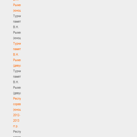
Рыженкова
(юноши)
Турнир
памяти
В.Н.
Рыженкова
(юноши)
Турнир
памяти
В.Н.
Рыженкова
(девушки)
Турнир
памяти
В.Н.
Рыженкова
(девушки)
Республиканские
соревнования
(юноши)
2012-
2013
гг.р.
Республиканские
соревнования