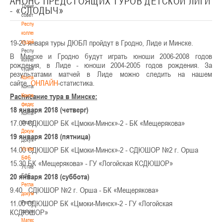
АНОНС ПРЕДСТОЯЩИХ ТУРОВ ДЕТСКОЙ ЛИГИ
Тренерский
- «СЛОДЫЧ»
совет
Республиканская
коллегия
19-20 января туры ДЮБЛ пройдут в Гродно, Лиде и Минске.
судей
Республиканская
В Минске и Гродно будут играть юноши 2006-2008 годов
коллегия
рождения, в Лиде - юноши 2004-2005 годов рождения. За
судей
результатами матчей в Лиде можно следить на нашем
Контакты
сайте.
ОНЛАЙН
-статистика.
Контакты
Расписание тура в Минске:
Контакты
федерации
18 января 2018 (четверг)
Контакты
17.00 СДЮШОР БК «Цмоки-Минск»-2 - БК «Мещерякова»
федерации
Документы
19 января 2018 (пятница)
Документы
14.00 СДЮШОР БК «Цмоки-Минск»-2 - СДЮШОР №2 г. Орша
Устав
БФБ
15.30 БК «Мещерякова» - ГУ «Логойская КСДЮШОР»
Устав
20 января 2018 (суббота)
БФБ
Регламентирующие
9.40 СДЮШОР №2 г. Орша - БК «Мещерякова»
документы
11.00 СДЮШОР БК «Цмоки-Минск»-2 - ГУ «Логойская
Регламентирующие
КСДЮШОР»
документы
Материалы