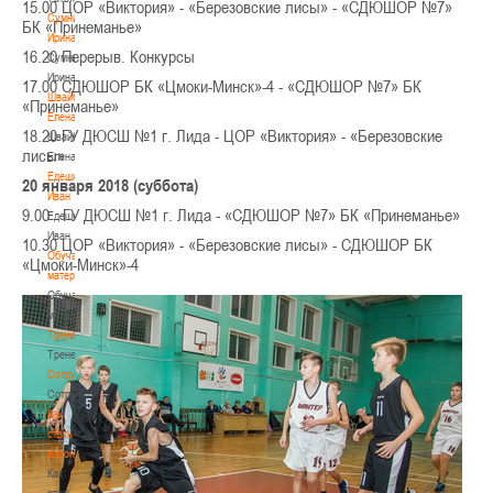
15.00 ЦОР «Виктория» - «Березовские лисы» - «СДЮШОР №7»
Сумникова
БК «Принеманье»
Ирина
16.20 Перерыв. Конкурсы
Сумникова
Ирина
17.00 СДЮШОР БК «Цмоки-Минск»-4 - «СДЮШОР №7» БК
Швайбович
«Принеманье»
Елена
18.20 ГУ ДЮСШ №1 г. Лида - ЦОР «Виктория» - «Березовские
Швайбович
лисы»
Елена
Едешко
20 января 2018 (суббота)
Иван
9.00 ГУ ДЮСШ №1 г. Лида - «СДЮШОР №7» БК «Принеманье»
Едешко
Иван
10.30 ЦОР «Виктория» - «Березовские лисы» - СДЮШОР БК
Обучающие
«Цмоки-Минск»-4
материалы
Обучающие
материалы
Тренерам
Тренерам
Сотрудничество
Сотрудничество
Как
стать
волонтером
Как
стать