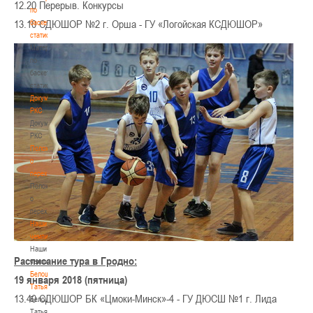
12.20 Перерыв. Конкурсы
по
13.10 СДЮШОР №2 г. Орша - ГУ «Логойская КСДЮШОР»
баскетбольной
статистике
Материалы
по
баскетбольной
статистике
Документы
РКС
Документы
РКС
Положение
о
переходах
Положение
о
переходах
Наши
чемпионы
Наши
Расписание тура в Гродно:
чемпионы
Белошапко
19 января 2018 (пятница)
Татьяна
13.40 СДЮШОР БК «Цмоки-Минск»-4 - ГУ ДЮСШ №1 г. Лида
Белошапко
Татьяна