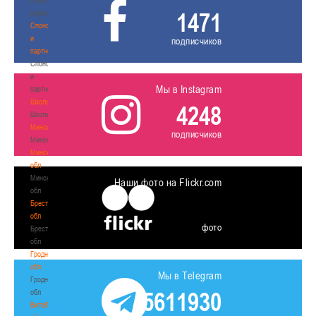
1471
волонтером
Спонсоры
и
подписчиков
партнеры
Спонсоры
и
Мы в Instagram
партнеры
Школы
4248
Школы
Минск
подписчиков
Минск
Минская
обл
Минская
Наши фото на Flickr.com
обл
Брестская
обл
фото
Брестская
обл
Гродненская
обл
Мы в Telegram
Гродненская
5611930
обл
Витебская