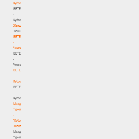
Кубок
BETERA
-
Кубок
Женщины
Женщины
BETERA
-
Чемпионат
BETERA
-
Чемпионат
BETERA
-
Кубок
BETERA
-
Кубок
Международный
турнир
-
"Кубок
Халипского"
Международный
турнир