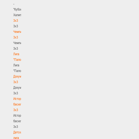
-
"Кубок
Халипского"
3x3
3x3
Чемпионат
3х3
Чемпионат
3х3
Лига
"Палова"
Лига
"Палова"
Документы
3х3
Документы
3х3
История
баскетбола
3х3
История
баскетбола
3х3
Детская
лига