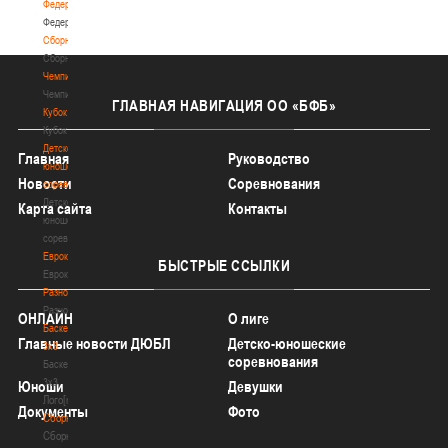
Федерация
Федерация
Сборные
Сборные
Чемпионат
Чемпионат
ГЛАВНАЯ
НАВИГАЦИЯ ОО «БФБ»
Кубок
Кубок
Детско-
Главная
Руководство
юношеские
Новости
Соревнования
соревнования
Детско-
Карта сайта
Контакты
юношеские
соревнования
Еврокубки
БЫСТРЫЕ
ССЫЛКИ
Еврокубки
Разное
Разное
ОНЛАЙН
О лиге
Баскетбол
Главные новости ДЮБЛ
Детско-юношеские
3х3
соревнования
Баскетбол
3х3
Юноши
Девушки
Лого[modid=121]
Документы
Фото
Сборные
Сборные