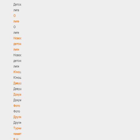
Детская
лига
О
лиге
О
лиге
Новости
детской
лиги
Новости
детской
лиги
Юноши
Юноши
Девушки
Девушки
Документы
Документы
Фото
Фото
Другие
Другие
Турнир
памяти
В.Н.