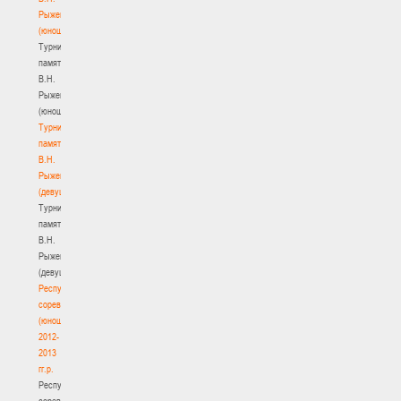
Рыженкова
(юноши)
Турнир
памяти
В.Н.
Рыженкова
(юноши)
Турнир
памяти
В.Н.
Рыженкова
(девушки)
Турнир
памяти
В.Н.
Рыженкова
(девушки)
Республиканские
соревнования
(юноши)
2012-
2013
гг.р.
Республиканские
соревнования