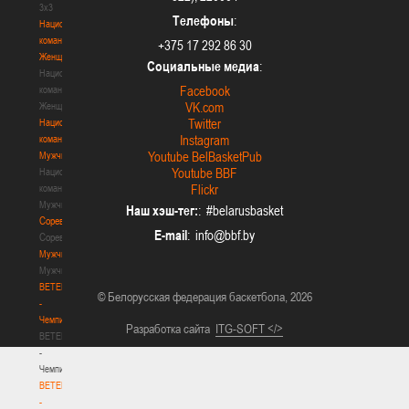
3х3
Телефоны
:
Национальная
команда.
+375 17 292 86 30
Женщины
Социальные медиа
:
Национальная
Facebook
команда.
VK.com
Женщины
Twitter
Национальная
Instagram
команда.
Youtube BelBasketPub
Мужчины
Youtube BBF
Национальная
Flickr
команда.
Мужчины
Наш хэш-тег:
: #belarusbasket
Соревнования
E-mail
:
Соревнования
Мужчины
Мужчины
BETERA
© Белорусская федерация баскетбола, 2026
-
Чемпионат
Разработка сайта
ITG-SOFT </>
BETERA
-
Чемпионат
BETERA
-