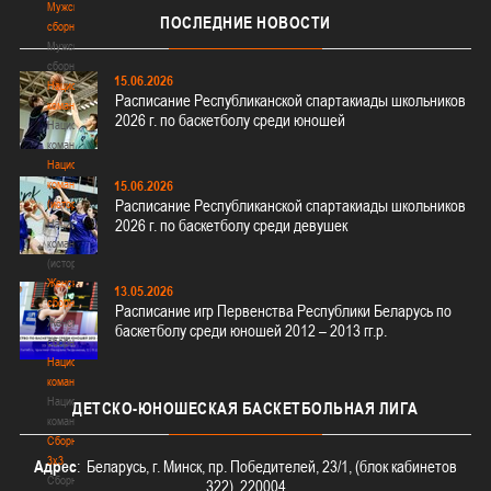
Мужские
ПОСЛЕДНИЕ
НОВОСТИ
сборные
Мужские
сборные
15.06.2026
Национальная
Расписание Республиканской спартакиады школьников
команда
2026 г. по баскетболу среди юношей
Национальная
команда
Национальная
команда
15.06.2026
Расписание Республиканской спартакиады школьников
(история)
2026 г. по баскетболу среди девушек
Национальная
команда
(история)
Женские
13.05.2026
сборные
Расписание игр Первенства Республики Беларусь по
Женские
баскетболу среди юношей 2012 – 2013 гг.р.
сборные
Национальная
команда
Национальная
ДЕТСКО-ЮНОШЕСКАЯ
БАСКЕТБОЛЬНАЯ ЛИГА
команда
Сборные
3х3
Адрес
: Беларусь, г. Минск, пр. Победителей, 23/1, (блок кабинетов
Сборные
322), 220004