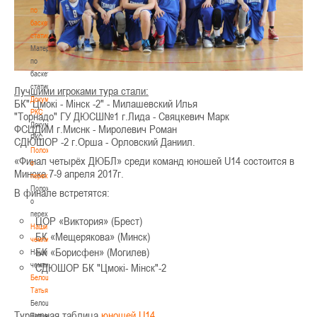
по
баскетбольной
статистике
Материалы
по
баскетбольной
статистике
Лучшими игроками тура стали:
Документы
БК" Цмокі - Мінск -2" - Милашевский Илья
РКС
"Торнадо" ГУ ДЮСШ№1 г.Лида - Свяцкевич Марк
Документы
ФСЦДиМ г.Миснк - Миролевич Роман
РКС
СДЮШОР -2 г.Орша - Орловский Даниил.
Положение
«Финал четырёх ДЮБЛ» среди команд юношей U14 состоится в
о
Минске 7-9 апреля 2017г.
переходах
Положение
В финале встретятся:
о
переходах
ЦОР «Виктория» (Брест)
Наши
БК «Мещерякова» (Минск)
чемпионы
БК «Борисфен» (Могилев)
Наши
чемпионы
СДЮШОР БК "Цмокi- Мiнск"-2
Белошапко
Татьяна
Белошапко
Турнирная таблица
юношей U14
Татьяна