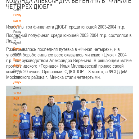
КОМАНДА АЛЕКСАНДРА ВЕРЕНИЧА В "ФИНАЛЕ
Тренерский
ЧЕТЫРЕХ ДЮБЛ"
совет
Республиканская
коллегия
Известны три финалиста ДЮБЛ среди юношей 2003-2004 гг.р.
судей
Республиканская
Последний полуфинал среди юношей 2003-2004 гг.р. состоялся в
коллегия
Лиде.
судей
Разыгрывалась последняя путевка в «Финал четырёх», и в
Контакты
упорной борьбе сильнее всех оказались минские «Цмокi» 2004
Контакты
г.р. под руководством Александра Веренича. В решающем матче
Контакты
против лидского «Торнадо» Илья Милошевский принес своей
федерации
команде 20 очков. Оршанская СДЮШОР – 3 место, а ФСЦ ДиМ
Контакты
Московского района г. Минска стали четвертыми.
федерации
Документы
Документы
Устав
БФБ
Устав
БФБ
Регламентирующие
документы
Регламентирующие
документы
Материалы