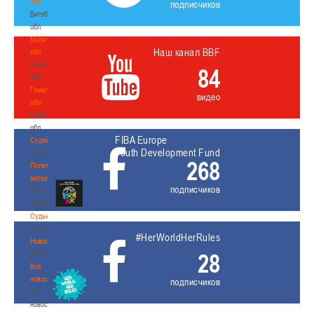
обл
подписчиков
Витебская
обл
Могилевская
Наш канал BBF
обл
Могилевская
84
обл
Гомельская
видео
обл
Гомельская
обл
FIBA Europe
Судейство
Youth Development Fund
Судейство
268
Полезные
материалы
подписчиков
Полезные
материалы
Судьи
Судьи
#HerWorldHerRules
Новости
Новости
28
Все
новости
подписчиков
Все
новости