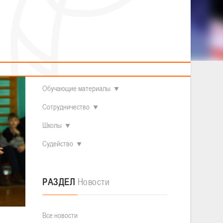
2014 гг.р.
Полезные материалы
Товарищеские игры (девушки)
О федерации
Судьи
ОДМ 2008-2009 гг.р. (девушки)
Минска и
ОДМ 2008-2009 гг.р. (юноши)
Контакты
л
Первенство 2010-2011 гг.р. (юноши)
Первенство 2011-2012 гг.р. (юноши)
Документы
л
Первенство 2012-2013 гг.р. (юноши)
Наши чемпионы
Обучающие материалы
Сотрудничество
Школы
Судейство
РАЗДЕЛ
Новости
Все новости