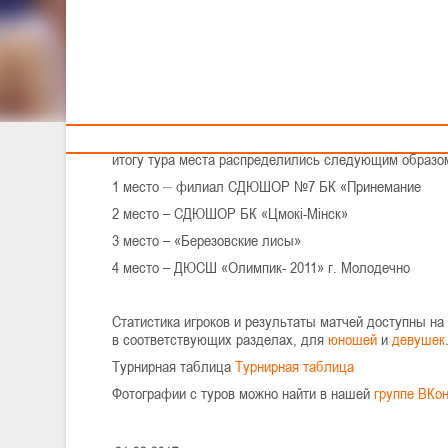
Тренерам
Юноши U12 играли в Гродно
Первая команда гродненского филиал СДЮШОР №7 БК
Березы.
Хозяева площадки трижды уверенно обыграли своих 
всего к лидерам смогли подобраться «Минские драко
«Березовские лисы» дали отпор молодечненскому «О
итогу тура места распределились следующим образо
–
1 место
филиал СДЮШОР №7 БК «Принемание
2 место – СДЮШОР БК «Цмокi-Мiнск»
3 место – «Березовские лисы»
4 место – ДЮСШ «Олимпик- 2011» г. Молодечно
Статистика игроков и результаты матчей доступны на
в соответствующих разделах, для
юношей
и
девушек
Турнирная таблица
Турнирная таблица
Фотографии с туров можно найти в нашей
группе ВКон