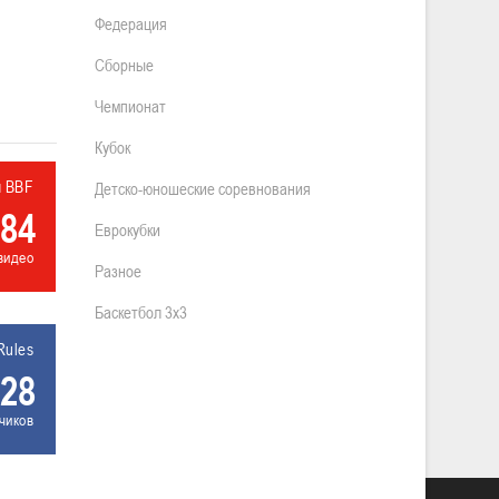
Федерация
Сборные
Чемпионат
Кубок
л BBF
Детско-юношеские соревнования
84
Еврокубки
видео
Разное
Баскетбол 3х3
Rules
28
чиков