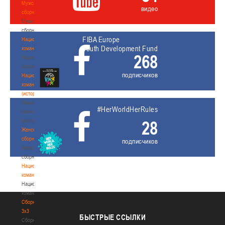
Мужские
видео
сборные
Мужские
сборные
FIBA Europe
Национальная
Youth Development Fund
команда
268
Национальная
команда
подписчиков
Национальная
команда
(история)
Национальная
#HerWorldHerRules
команда
(история)
28
Женские
сборные
подписчиков
Женские
сборные
Национальная
команда
Национальная
команда
Сборные
3х3
БЫСТРЫЕ
ССЫЛКИ
Сборные