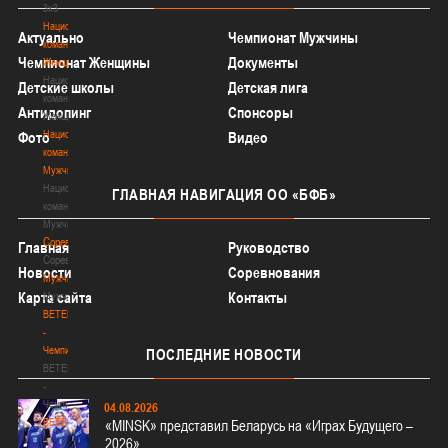
3х3
Национальная
Актуально
Чемпионат Мужчины
команда.
Чемпионат Женщины
Документы
Женщины
Национальная
Детские школы
Детская лига
команда.
Антидопинг
Спонсоры
Женщины
Национальная
Фото
Видео
команда.
Мужчины
Национальная
ГЛАВНАЯ
НАВИГАЦИЯ ОО «БФБ»
команда.
Мужчины
Соревнования
Главная
Руководство
Соревнования
Новости
Соревнования
Мужчины
Карта сайта
Контакты
Мужчины
BETERA
-
Чемпионат
ПОСЛЕДНИЕ
НОВОСТИ
BETERA
-
Чемпионат
04.08.2026
BETERA
«MINSK» представил Беларусь на «Играх Будущего –
-
2026»