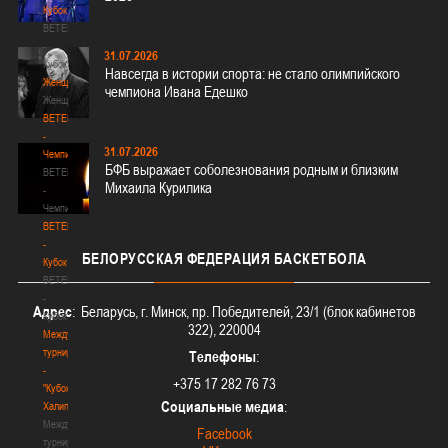
Кубок
BETERA
-
31.07.2026
Кубок
Навсегда в истории спорта: не стало олимпийского
Женщины
чемпиона Ивана Едешко
Женщины
BETERA
-
31.07.2026
Чемпионат
БФБ выражает соболезнования родным и близким
BETERA
Михаила Курилика
-
Чемпионат
BETERA
-
БЕЛОРУССКАЯ
ФЕДЕРАЦИЯ БАСКЕТБОЛА
Кубок
BETERA
-
Адрес
: Беларусь, г. Минск, пр. Победителей, 23/1 (блок кабинетов
Кубок
322), 220004
Международный
турнир
Телефоны
:
-
+375 17 282 76 73
"Кубок
Социальные медиа
:
Халипского"
Международный
Facebook
турнир