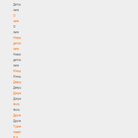
Детская
лига
О
лиге
О
лиге
Новости
детской
лиги
Новости
детской
лиги
Юноши
Юноши
Девушки
Девушки
Документы
Документы
Фото
Фото
Другие
Другие
Турнир
памяти
В.Н.