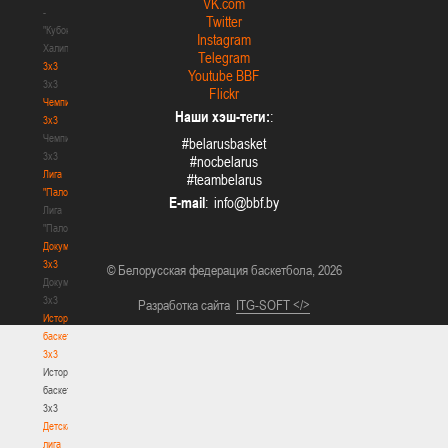
VK.com
-
Twitter
"Кубок
Instagram
Халипского"
Telegram
3x3
Youtube BBF
3x3
Flickr
Чемпионат
Наши хэш-теги:
:
3х3
Чемпионат
#belarusbasket
3х3
#nocbelarus
Лига
#teambelarus
"Палова"
E-mail
:
Лига
"Палова"
Документы
3х3
© Белорусская федерация баскетбола, 2026
Документы
3х3
Разработка сайта
ITG-SOFT </>
История
баскетбола
3х3
История
баскетбола
3х3
Детская
лига