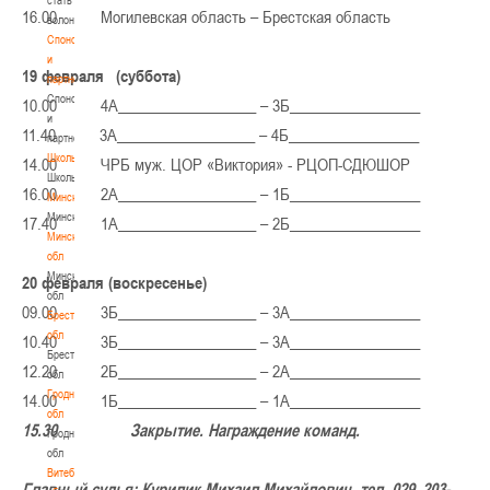
16.00 Могилевская область – Брестская область
волонтером
Спонсоры
и
19 февраля (суббота)
партнеры
Спонсоры
10.00 4А__________________ – 3Б_________________
и
11.40 3А__________________ – 4Б_________________
партнеры
Школы
14.00 ЧРБ муж. ЦОР «Виктория» - РЦОП-СДЮШОР
Школы
16.00 2А__________________ – 1Б_________________
Минск
Минск
17.40 1А__________________ – 2Б_________________
Минская
обл
Минская
20 февраля (воскресенье)
обл
09.00 3Б__________________ – 3А_________________
Брестская
обл
10.40 3Б__________________ – 3А_________________
Брестская
12.20 2Б__________________ – 2А_________________
обл
Гродненская
14.00 1Б__________________ – 1А_________________
обл
15.30 Закрытие. Награждение команд.
Гродненская
обл
Витебская
Главный судья: Курилик Михаил Михайлович, тел. 029 203-