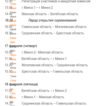
12.00 Регистрация участников и мандатная комиссия
Сумникова
13.00 г.Минск-1 – г.Минск-2
Ирина
Сумникова
14.40 Минская область – Витебская область
Ирина
16.20 Парад открытия соревнований
Швайбович
Елена
16.50 Гомельская область – Могилевская область
Швайбович
18.30 Гродненская область – Брестская область
Елена
Едешко
Иван
17 февраля (четверг)
Едешко
Иван
10.00 г.Минск-2– Минская область
Обучающие
11.40 Витебская область – г.Минск-1
материалы
Обучающие
13.20 Могилевская область – Гродненская область
материалы
15.00 Брестская область – Гомельская область
Тренерам
Тренерам
Сотрудничество
18 февраля (пятница)
Сотрудничество
Как
11.00 Витебская область – г.Минск-2
стать
12.40 г.Минск-1 – Минская область
волонтером
Как
14.20 Гродненская область – Гомельская область
стать