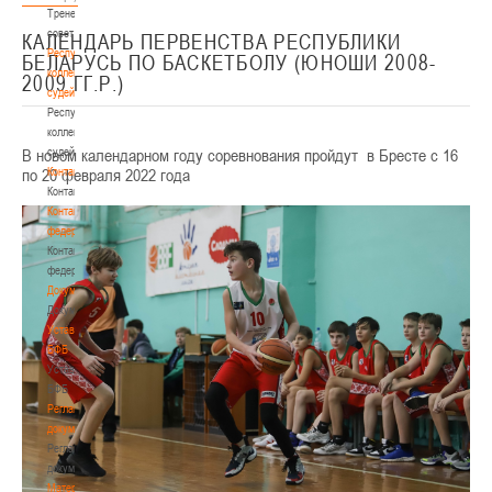
Тренерский
совет
КАЛЕНДАРЬ ПЕРВЕНСТВА РЕСПУБЛИКИ
Республиканская
БЕЛАРУСЬ ПО БАСКЕТБОЛУ (ЮНОШИ 2008-
коллегия
2009 ГГ.Р.)
судей
Республиканская
коллегия
В новом календарном году соревнования пройдут в Бресте с 16
судей
по 20 февраля 2022 года
Контакты
Контакты
Контакты
федерации
Контакты
федерации
Документы
Документы
Устав
БФБ
Устав
БФБ
Регламентирующие
документы
Регламентирующие
документы
Материалы