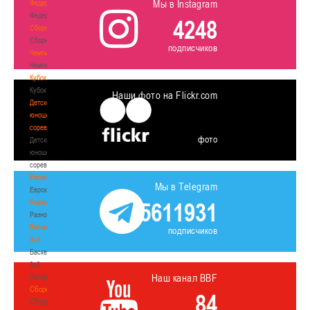
Мы в Instagram
Федерация
Федерация
4248
Сборные
Сборные
подписчиков
Чемпионат
Чемпионат
Кубок
Кубок
Наши фото на Flickr.com
Детско-
юношеские
соревнования
фото
Детско-
юношеские
соревнования
Еврокубки
Мы в Telegram
Еврокубки
Разное
5611931
Разное
Баскетбол
подписчиков
3х3
Баскетбол
3х3
Лого[modid=121]
Наш канал BBF
Сборные
84
Сборные