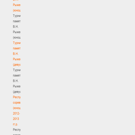
Рыженкова
(юноши)
Турнир
памяти
В.Н.
Рыженкова
(юноши)
Турнир
памяти
В.Н.
Рыженкова
(девушки)
Турнир
памяти
В.Н.
Рыженкова
(девушки)
Республиканские
соревнования
(юноши)
2012-
2013
гг.р.
Республиканские
соревнования