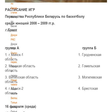
по
баскетбольной
РАСПИСАНИЕ ИГР
статистике
Первенства Республики Беларусь по баскетболу
Материалы
по
среди юношей 2008 – 2009 гг.р.
баскетбольной
г.Брес
статистике
Документы
РКС
Документы
группа А
группа Б
РКС
Положение
1. г.Минск-1 1. Гродненская
о
область
переходах
2. Минская область 2. Гомельская
Положение
область
о
переходах
3. Витебская область 3. Могилевская
Наши
область
чемпионы
4. г.Минск-2 4. Брестская
Наши
область
чемпионы
Белошапко
Татьяна
16 февраля (среда)
Белошапко
Татьяна