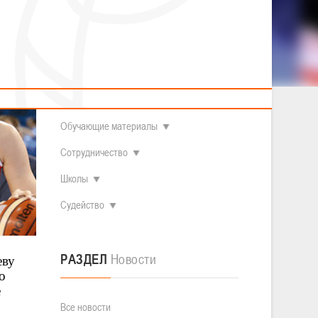
2014 гг.р.
Полезные материалы
Товарищеские игры (девушки)
О федерации
Судьи
ОДМ 2008-2009 гг.р. (девушки)
ОДМ 2008-2009 гг.р. (юноши)
Контакты
л
Первенство 2010-2011 гг.р. (юноши)
Первенство 2011-2012 гг.р. (юноши)
Документы
л
Первенство 2012-2013 гг.р. (юноши)
Наши чемпионы
Обучающие материалы
Сотрудничество
Школы
Судейство
РАЗДЕЛ
Новости
еву
о
е
Все новости