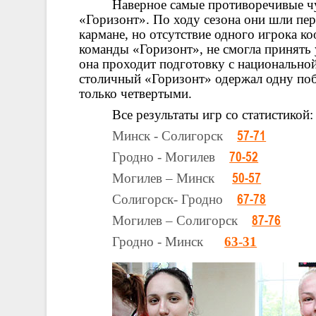
Наверное самые противоречивые ч
«Горизонт». По ходу сезона они шли пер
кармане, но отсутствие одного игрока 
команды «Горизонт», не смогла принять 
она проходит подготовку с национально
столичный «Горизонт» одержал одну поб
только четвертыми.
Все результаты игр со статистикой:
Минск - Солигорск
57-71
Гродно - Могилев
70-52
Могилев – Минск
50-57
Солигорск- Гродно
67-78
Могилев – Солигорск
87-76
Гродно - Минск
63-31