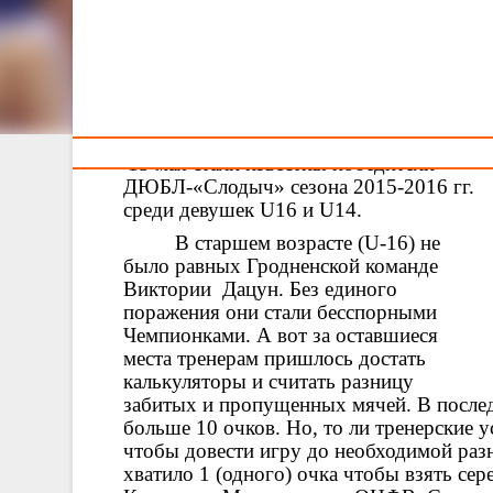
Тренерам
Далеко-далеко за словесными горами в стране
гласных и согласных живут рыбные тексты. Вдали от
всех живут они в буквенных домах на берегу
Семантика большого языкового океана.
15 мая стали известны победители
ДЮБЛ-«Слодыч» сезона 2015-2016 гг.
среди девушек
U
16 и
U
14.
В старшем возрасте (U-16) не
было равных Гродненской команде
Виктории Дацун. Без единого
поражения они стали бесспорными
Чемпионками. А вот за оставшиеся
места тренерам пришлось достать
калькуляторы и считать разницу
забитых и пропущенных мячей. В после
больше 10 очков. Но, то ли тренерские у
чтобы довести игру до необходимой р
хватило 1 (одного) очка чтобы взять сер