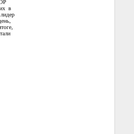
ШОР
них в
 лидер
день,
тоге,
тали