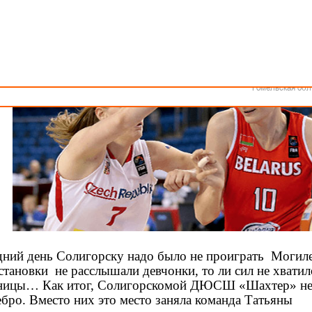
Как стать волонтером
Минск
Спонсоры и партнеры
Минская обл
Брестская обл
Гродненская об
Витебская обл
Могилевская об
Гомельская обл
дний день Солигорску надо было не проиграть Могил
становки не расслышали девчонки, то ли сил не хватил
азницы… Как итог, Солигорскомой ДЮСШ «Шахтер» н
ебро. Вместо них это место заняла команда Татьяны