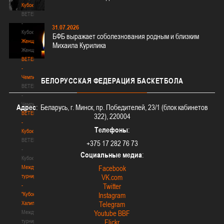
Кубок
BETERA
-
31.07.2026
Кубок
БФБ выражает соболезнования родным и близким
Женщины
Михаила Курилика
Женщины
BETERA
-
Чемпионат
БЕЛОРУССКАЯ
ФЕДЕРАЦИЯ БАСКЕТБОЛА
BETERA
-
Чемпионат
Адрес
: Беларусь, г. Минск, пр. Победителей, 23/1 (блок кабинетов
BETERA
322), 220004
-
Телефоны
:
Кубок
BETERA
+375 17 282 76 73
-
Социальные медиа
:
Кубок
Международный
Facebook
турнир
VK.com
-
Twitter
"Кубок
Instagram
Халипского"
Telegram
Международный
Youtube BBF
турнир
Flickr