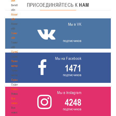
обл
ПРИСОЕДИНЯЙТЕСЬ
К
НАМ
Витебская
обл
Могилевская
обл
Мы в VK
Могилевская
обл
Гомельская
обл
подписчиков
Гомельская
обл
Судейство
Судейство
Мы на Facebook
Полезные
1471
материалы
Полезные
подписчиков
материалы
Судьи
Судьи
Новости
Мы в Instagram
Новости
Все
4248
новости
Все
подписчиков
новости