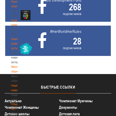
Youth Development Fund
Мужские
268
сборные
Мужские
подписчиков
сборные
Национальная
команда
Национальная
#HerWorldHerRules
команда
28
Национальная
команда
подписчиков
(история)
Национальная
команда
(история)
Женские
сборные
Женские
сборные
Национальная
БЫСТРЫЕ
ССЫЛКИ
команда
Национальная
команда
Актуально
Чемпионат Мужчины
Сборные
Чемпионат Женщины
Документы
3х3
Детские школы
Детская лига
Сборные