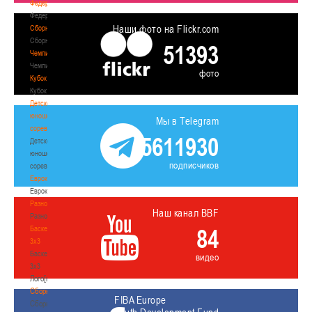
Федерация
Федерация
Наши фото на Flickr.com
Сборные
Сборные
51393
Чемпионат
Чемпионат
фото
Кубок
Кубок
Детско-
юношеские
Мы в Telegram
соревнования
5611930
Детско-
юношеские
подписчиков
соревнования
Еврокубки
Еврокубки
Разное
Наш канал BBF
Разное
Баскетбол
84
3х3
Баскетбол
видео
3х3
Лого[modid=121]
Сборные
FIBA Europe
Сборные