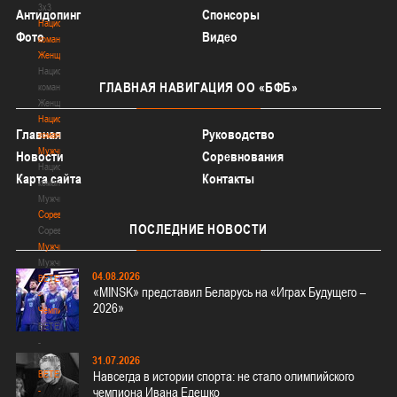
3х3
Антидопинг
Спонсоры
Национальная
Фото
Видео
команда.
Женщины
Национальная
ГЛАВНАЯ
НАВИГАЦИЯ ОО «БФБ»
команда.
Женщины
Национальная
Главная
Руководство
команда.
Мужчины
Новости
Соревнования
Национальная
Карта сайта
Контакты
команда.
Мужчины
Соревнования
ПОСЛЕДНИЕ
НОВОСТИ
Соревнования
Мужчины
Мужчины
04.08.2026
BETERA
«MINSK» представил Беларусь на «Играх Будущего –
-
2026»
Чемпионат
BETERA
-
Чемпионат
31.07.2026
BETERA
Навсегда в истории спорта: не стало олимпийского
-
чемпиона Ивана Едешко