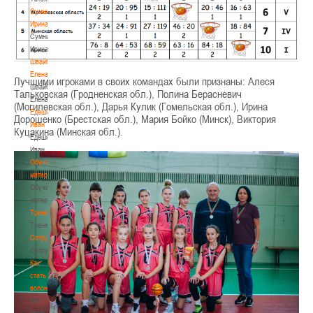
Сумникова
Ирина
Сумникова
Ирина
Швайбович
Елена
Лучшими игроками в своих командах были признаны: Алеся
Швайбович
Тальковская (Гродненская обл.), Полина Берасневич
Елена
(Могилевская обл.), Дарья Кулик (Гомельская обл.), Ирина
Едешко
Дорошенко (Брестская обл.), Мария Бойко (Минск), Виктория
Иван
Куцакина (Минская обл.).
Едешко
Иван
Обучающие
материалы
Обучающие
материалы
Тренерам
Тренерам
Сотрудничество
Сотрудничество
Как
стать
волонтером
Как
стать