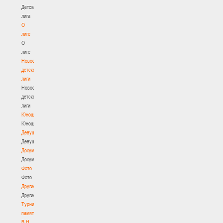
Детская
лига
О
лиге
О
лиге
Новости
детской
лиги
Новости
детской
лиги
Юноши
Юноши
Девушки
Девушки
Документы
Документы
Фото
Фото
Другие
Другие
Турнир
памяти
В.Н.