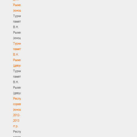
Рыженкова
(юноши)
Турнир
памяти
В.Н.
Рыженкова
(юноши)
Турнир
памяти
В.Н.
Рыженкова
(девушки)
Турнир
памяти
В.Н.
Рыженкова
(девушки)
Республиканские
соревнования
(юноши)
2012-
2013
гг.р.
Республиканские
соревнования