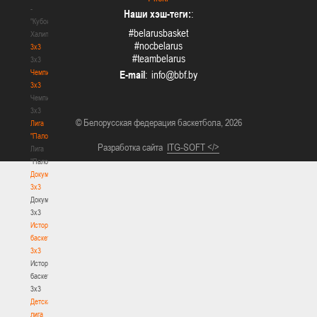
-
Наши хэш-теги:
:
"Кубок
#belarusbasket
Халипского"
#nocbelarus
3x3
#teambelarus
3x3
Чемпионат
E-mail
:
3х3
Чемпионат
3х3
© Белорусская федерация баскетбола, 2026
Лига
"Палова"
Разработка сайта
ITG-SOFT </>
Лига
"Палова"
Документы
3х3
Документы
3х3
История
баскетбола
3х3
История
баскетбола
3х3
Детская
лига