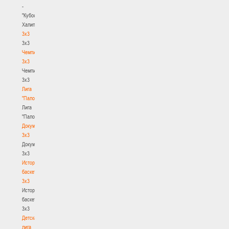
-
"Кубок
Халипского"
3x3
3x3
Чемпионат
3х3
Чемпионат
3х3
Лига
"Палова"
Лига
"Палова"
Документы
3х3
Документы
3х3
История
баскетбола
3х3
История
баскетбола
3х3
Детская
лига