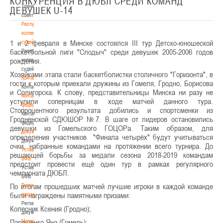
КОНКУРЕНЦИЯ В ДЮБЛ СРЕДИ КОМАНД
Тренерский
ДЕВУШЕК U-14
совет
Республиканская
коллегия
1 и 2 февраля в Минске состоялся III тур Детско-юношеской
судей
баскетбольной лиги "Слодыч" среди девушек 2005-2006 годов
Республиканская
рождения.
коллегия
судей
Хозяйками этапа стали баскетболистки столичного "Горизонта", в
Контакты
гости к которым приехали дружины из Гомеля, Гродно, Борисова
Контакты
и Солигорска. К слову, представительницы Минска ни разу не
Контакты
уступили соперницам в ходе матчей данного тура.
федерации
Стопроцентного результата добились и спортсменки из
Контакты
Гродненской СДЮШОР №7. В шаге от лидеров остановились
федерации
девушки из Гомельского ГОЦОРа. Таким образом, для
Документы
определения участников "Финала четырёх" будут учитываться
Документы
очки, набранные командами на протяжении всего турнира. До
Устав
решающей борьбы за медали сезона 2018-2019 командам
БФБ
предстоит провести ещё один тур в рамках регулярного
Устав
чемпионата ДЮБЛ.
БФБ
По итогам прошедших матчей лучшие игроки в каждой команде
Регламентирующие
были награждены памятными призами:
документы
Регламентирующие
Колесник Ксения (Гродно);
документы
Паращенко Яна (Гомель);
Материалы