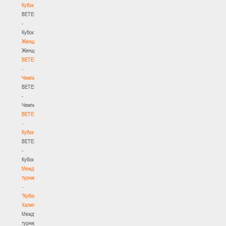
Кубок
BETERA
-
Кубок
Женщины
Женщины
BETERA
-
Чемпионат
BETERA
-
Чемпионат
BETERA
-
Кубок
BETERA
-
Кубок
Международный
турнир
-
"Кубок
Халипского"
Международный
турнир