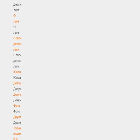
Детская
лига
О
лиге
О
лиге
Новости
детской
лиги
Новости
детской
лиги
Юноши
Юноши
Девушки
Девушки
Документы
Документы
Фото
Фото
Другие
Другие
Турнир
памяти
В.Н.