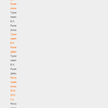
Рыженкова
(юноши)
Турнир
памяти
В.Н.
Рыженкова
(юноши)
Турнир
памяти
В.Н.
Рыженкова
(девушки)
Турнир
памяти
В.Н.
Рыженкова
(девушки)
Республиканские
соревнования
(юноши)
2012-
2013
гг.р.
Республиканские
соревнования