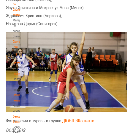
по
Ярута Христина и Мокренчук Анна (Минск);
баскетбольной
Жданович Кристина (Борисов);
статистике
Материалы
Новикова Дарья (Солигорск).
по
баскетбольной
статистике
Документы
РКС
Документы
РКС
Положение
о
переходах
Положение
о
переходах
Наши
чемпионы
Наши
чемпионы
Белошапко
Фотографии с туров - в группе
ДЮБЛ ВКонтакте
Татьяна
Белошапко
04.02.2019
Татьяна