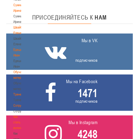
Сумникова
Ирина
ПРИСОЕДИНЯЙТЕСЬ
К
НАМ
Сумникова
Ирина
Швайбович
Елена
Швайбович
Мы в VK
Елена
Едешко
Иван
подписчиков
Едешко
Иван
Обучающие
материалы
Мы на Facebook
Обучающие
1471
материалы
Тренерам
Тренерам
подписчиков
Сотрудничество
Сотрудничество
Как
Мы в Instagram
стать
волонтером
4248
Как
стать