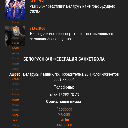
04.08.2026
Мужские
«MINSK» представил Беларусь на «Играх Будущего –
сборные
2026»
Мужские
сборные
Национальная
команда
31.07.2026
Национальная
Навсегда в истории спорта: не стало олимпийского
команда
чемпиона Ивана Едешко
Национальная
команда
(история)
Национальная
БЕЛОРУССКАЯ
ФЕДЕРАЦИЯ БАСКЕТБОЛА
команда
(история)
Адрес
: Беларусь, г. Минск, пр. Победителей, 23/1 (блок кабинетов
Женские
322), 220004
сборные
Женские
Телефоны
:
сборные
+375 17 282 76 73
Национальная
команда
Социальные медиа
:
Национальная
Facebook
команда
VK.com
Сборные
Twitter
3х3
Instagram
Сборные