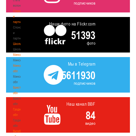
подписчиков
волонтером
Спонсоры
и
партнеры
Наши фото на Flickr.com
Спонсоры
51393
и
партнеры
фото
Школы
Школы
Минск
Минск
Мы в Telegram
Минская
5611930
обл
Минская
обл
подписчиков
Брестская
обл
Брестская
Наш канал BBF
обл
Гродненская
84
обл
Гродненская
видео
обл
Витебская