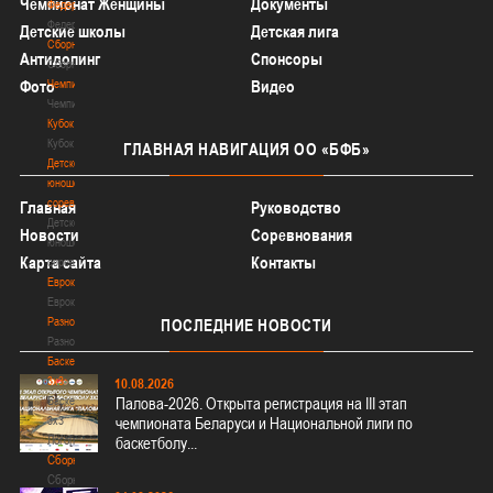
Чемпионат Женщины
Документы
Федерация
Федерация
Детские школы
Детская лига
Сборные
Антидопинг
Спонсоры
Сборные
Чемпионат
Фото
Видео
Чемпионат
Кубок
Кубок
ГЛАВНАЯ
НАВИГАЦИЯ ОО «БФБ»
Детско-
юношеские
соревнования
Главная
Руководство
Детско-
Новости
Соревнования
юношеские
Карта сайта
Контакты
соревнования
Еврокубки
Еврокубки
Разное
ПОСЛЕДНИЕ
НОВОСТИ
Разное
Баскетбол
3х3
10.08.2026
Баскетбол
Палова-2026. Открыта регистрация на III этап
3х3
чемпионата Беларуси и Национальной лиги по
Лого[modid=121]
баскетболу...
Сборные
Сборные