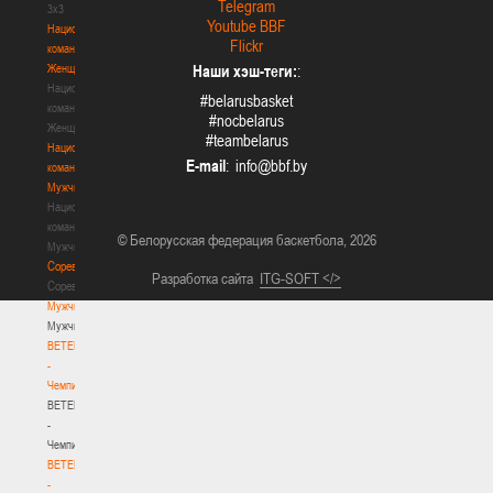
Telegram
3х3
Youtube BBF
Национальная
Flickr
команда.
Женщины
Наши хэш-теги:
:
Национальная
#belarusbasket
команда.
#nocbelarus
Женщины
#teambelarus
Национальная
E-mail
:
команда.
Мужчины
Национальная
команда.
© Белорусская федерация баскетбола, 2026
Мужчины
Соревнования
Разработка сайта
ITG-SOFT </>
Соревнования
Мужчины
Мужчины
BETERA
-
Чемпионат
BETERA
-
Чемпионат
BETERA
-