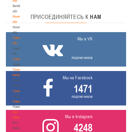
обл
Витебская
обл
ПРИСОЕДИНЯЙТЕСЬ
К
НАМ
Могилевская
обл
Могилевская
обл
Гомельская
Мы в VK
обл
Гомельская
обл
подписчиков
Судейство
Судейство
Полезные
материалы
Мы на Facebook
Полезные
1471
материалы
Судьи
подписчиков
Судьи
Новости
Новости
Все
Мы в Instagram
новости
Все
4248
новости