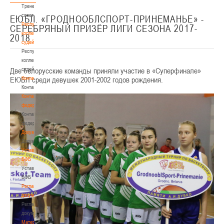
Тренерский
совет
ЕЮБЛ. «ГРОДНООБЛСПОРТ-ПРИНЕМАНЬЕ» -
Республиканская
СЕРЕБРЯНЫЙ ПРИЗЁР ЛИГИ СЕЗОНА 2017-
коллегия
2018
судей
Республиканская
коллегия
Две белорусские команды приняли участие в «Суперфинале»
судей
ЕЮБЛ среди девушек 2001-2002 годов рождения.
Контакты
Контакты
Контакты
федерации
Контакты
федерации
Документы
Документы
Устав
БФБ
Устав
БФБ
Регламентирующие
документы
Регламентирующие
документы
Материалы