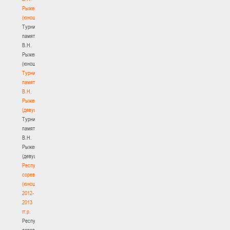
Рыженкова
(юноши)
Турнир
памяти
В.Н.
Рыженкова
(юноши)
Турнир
памяти
В.Н.
Рыженкова
(девушки)
Турнир
памяти
В.Н.
Рыженкова
(девушки)
Республиканские
соревнования
(юноши)
2012-
2013
гг.р.
Республиканские
соревнования