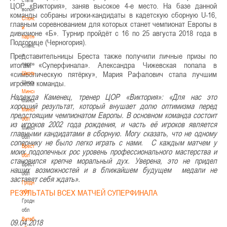
ЦОР «Виктория», заняв высокое 4-е место. На базе данной
волонтером
команды собраны игроки-кандидаты в кадетскую сборную U-16,
Спонсоры
главным соревнованием для которых станет чемпионат Европы в
и
дивизионе «Б». Турнир пройдёт с 16 по 25 августа 2018 года в
партнеры
Подгорице (Черногория).
Спонсоры
Представительницы Бреста также получили личные призы по
и
итогам «Суперфинала». Александра Чижевская попала в
партнеры
«символическую пятёрку», Мария Рафалович стала лучшим
Школы
игроком команды.
Школы
Минск
Надежда Каменец, тренер ЦОР «Виктория»: «Для нас это
Минск
хороший результат, который внушает долю оптимизма перед
Минская
предстоящим чемпионатом Европы. В основном команда состоит
обл
из игроков 2002 года рождения, и часть её игроков является
Минская
главными кандидатами в сборную. Могу сказать, что не одному
обл
сопернику не было легко играть с нами. С каждым матчем у
Брестская
моих подопечных рос уровень профессионального мастерства и
обл
становился крепче моральный дух. Уверена, это не придел
Брестская
наших возможностей и в ближайшем будущем медали не
обл
заставят себя ждать».
Гродненская
РЕЗУЛЬТАТЫ ВСЕХ МАТЧЕЙ СУПЕРФИНАЛА
обл
Гродненская
обл
Витебская
09.04.2018