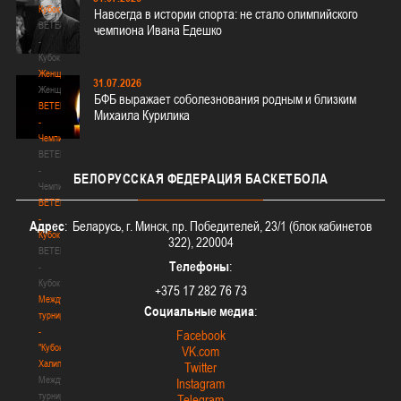
Кубок
Навсегда в истории спорта: не стало олимпийского
BETERA
чемпиона Ивана Едешко
-
Кубок
Женщины
31.07.2026
Женщины
БФБ выражает соболезнования родным и близким
BETERA
Михаила Курилика
-
Чемпионат
BETERA
-
БЕЛОРУССКАЯ
ФЕДЕРАЦИЯ БАСКЕТБОЛА
Чемпионат
BETERA
-
Адрес
: Беларусь, г. Минск, пр. Победителей, 23/1 (блок кабинетов
Кубок
322), 220004
BETERA
Телефоны
:
-
Кубок
+375 17 282 76 73
Международный
Социальные медиа
:
турнир
-
Facebook
"Кубок
VK.com
Халипского"
Twitter
Международный
Instagram
турнир
Telegram