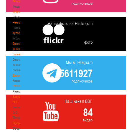
Федерация
подписчиков
Федерация
Сборные
Сборные
Чемпионат
Наши фото на Flickr.com
Чемпионат
Кубок
Кубок
фото
Детско-
юношеские
соревнования
Детско-
Мы в Telegram
юношеские
5611927
соревнования
Еврокубки
подписчиков
Еврокубки
Разное
Разное
Баскетбол
Наш канал BBF
3х3
Баскетбол
84
3х3
Лого[modid=121]
видео
Сборные
Сборные