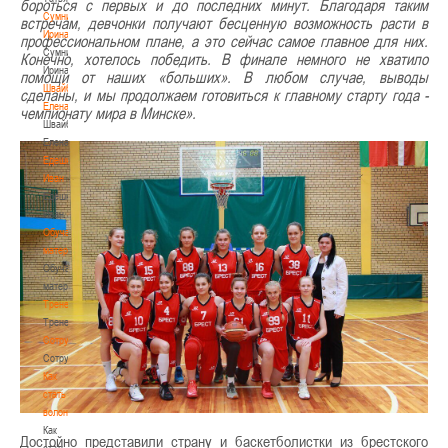
бороться с первых и до последних минут. Благодаря таким
Сумникова
встречам, девчонки получают бесценную возможность расти в
Ирина
профессиональном плане, а это сейчас самое главное для них.
Сумникова
Конечно, хотелось победить. В финале немного не хватило
Ирина
помощи от наших «больших». В любом случае, выводы
Швайбович
сделаны, и мы продолжаем готовиться к главному старту года -
Елена
чемпионату мира в Минске».
Швайбович
Елена
Едешко
Иван
Едешко
Иван
Обучающие
материалы
Обучающие
материалы
Тренерам
Тренерам
Сотрудничество
Сотрудничество
Как
стать
волонтером
Как
Достойно представили страну и баскетболистки из брестского
стать