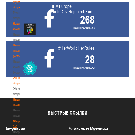
Мужские
FIBA Europe
сборные
Youth Development Fund
Мужские
268
сборные
Национальная
подписчиков
команда
Национальная
команда
Национальная
#HerWorldHerRules
команда
28
(история)
Национальная
подписчиков
команда
(история)
Женские
сборные
Женские
сборные
Национальная
команда
Национальная
БЫСТРЫЕ
ССЫЛКИ
команда
Сборные
3х3
Актуально
Чемпионат Мужчины
Сборные