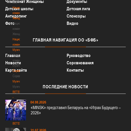
Чемпионат Женщины
Документы
3х3
Национальная
Детские школы
Детская лига
команда.
Антидопинг
Спонсоры
Женщины
Фото
Видео
Национальная
команда.
Женщины
Национальная
ГЛАВНАЯ
НАВИГАЦИЯ ОО «БФБ»
команда.
Мужчины
Главная
Руководство
Национальная
команда.
Новости
Соревнования
Мужчины
Карта сайта
Контакты
Соревнования
Соревнования
Мужчины
ПОСЛЕДНИЕ
НОВОСТИ
Мужчины
BETERA
-
04.08.2026
Чемпионат
«MINSK» представил Беларусь на «Играх Будущего –
BETERA
2026»
-
Чемпионат
BETERA
-
31.07.2026