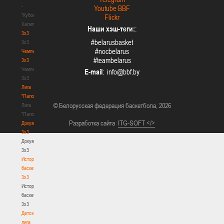
-
Youtube BBF
"Кубок
Flickr
Халипского"
Наши хэш-теги:
:
3x3
#belarusbasket
3x3
#nocbelarus
Чемпионат
#teambelarus
3х3
Чемпионат
E-mail
:
3х3
Лига
"Палова"
© Белорусская федерация баскетбола, 2026
Лига
"Палова"
Разработка сайта
ITG-SOFT </>
Документы
3х3
Документы
3х3
История
баскетбола
3х3
История
баскетбола
3х3
Детская
лига