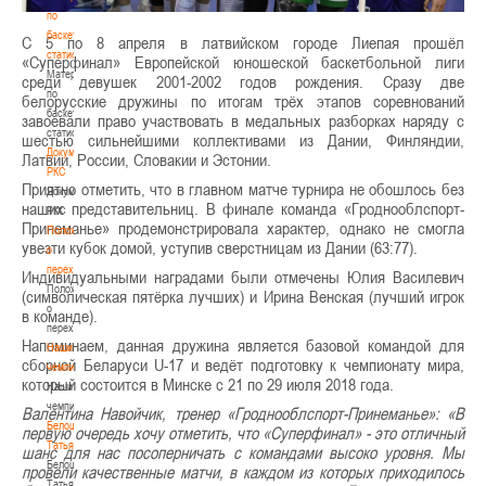
по
баскетбольной
С 5 по 8 апреля в латвийском городе Лиепая прошёл
статистике
«Суперфинал» Европейской юношеской баскетбольной лиги
Материалы
среди девушек 2001-2002 годов рождения. Сразу две
по
белорусские дружины по итогам трёх этапов соревнований
баскетбольной
завоевали право участвовать в медальных разборках наряду с
статистике
шестью сильнейшими коллективами из Дании, Финляндии,
Документы
Латвии, России, Словакии и Эстонии.
РКС
Приятно отметить, что в главном матче турнира не обошлось без
Документы
наших представительниц. В финале команда «Гроднооблспорт-
РКС
Принеманье» продемонстрировала характер, однако не смогла
Положение
увезти кубок домой, уступив сверстницам из Дании (63:77).
о
переходах
Индивидуальными наградами были отмечены Юлия Василевич
Положение
(символическая пятёрка лучших) и Ирина Венская (лучший игрок
о
в команде).
переходах
Напоминаем, данная дружина является базовой командой для
Наши
сборной Беларуси U-17 и ведёт подготовку к чемпионату мира,
чемпионы
который состоится в Минске с 21 по 29 июля 2018 года.
Наши
чемпионы
Валентина Навойчик, тренер «Гроднооблспорт-Принеманье»: «В
Белошапко
первую очередь хочу отметить, что «Суперфинал» - это отличный
Татьяна
шанс для нас посоперничать с командами высоко уровня. Мы
Белошапко
провели качественные матчи, в каждом из которых приходилось
Татьяна