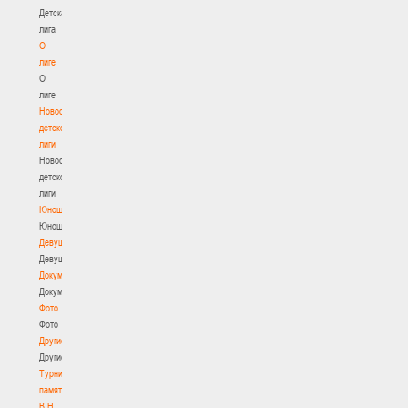
Детская
лига
О
лиге
О
лиге
Новости
детской
лиги
Новости
детской
лиги
Юноши
Юноши
Девушки
Девушки
Документы
Документы
Фото
Фото
Другие
Другие
Турнир
памяти
В.Н.