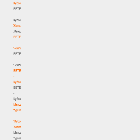
Кубок
BETERA
-
Кубок
Женщины
Женщины
BETERA
-
Чемпионат
BETERA
-
Чемпионат
BETERA
-
Кубок
BETERA
-
Кубок
Международный
турнир
-
"Кубок
Халипского"
Международный
турнир