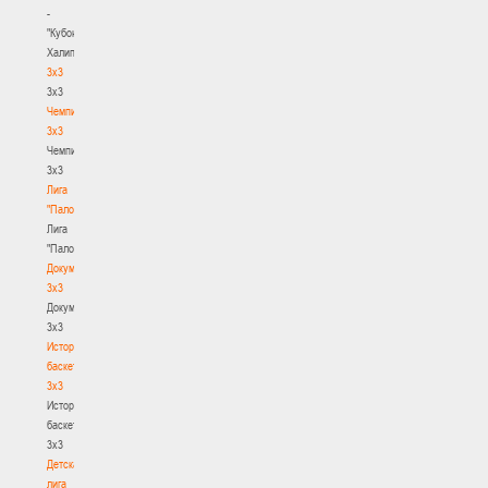
-
"Кубок
Халипского"
3x3
3x3
Чемпионат
3х3
Чемпионат
3х3
Лига
"Палова"
Лига
"Палова"
Документы
3х3
Документы
3х3
История
баскетбола
3х3
История
баскетбола
3х3
Детская
лига