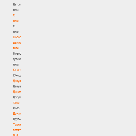
Детская
лига
О
лиге
О
лиге
Новости
детской
лиги
Новости
детской
лиги
Юноши
Юноши
Девушки
Девушки
Документы
Документы
Фото
Фото
Другие
Другие
Турнир
памяти
В.Н.