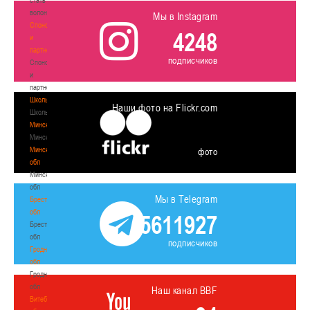
волонтером
Мы в Instagram
Спонсоры
4248
и
партнеры
подписчиков
Спонсоры
и
партнеры
Школы
Наши фото на Flickr.com
Школы
Минск
Минск
Минская
фото
обл
Минская
обл
Мы в Telegram
Брестская
обл
5611927
Брестская
обл
подписчиков
Гродненская
обл
Гродненская
обл
Наш канал BBF
Витебская