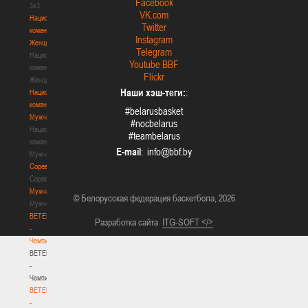
Facebook
3х3
VK.com
Национальная
Twitter
команда.
Instagram
Женщины
Telegram
Национальная
Youtube BBF
команда.
Flickr
Женщины
Наши хэш-теги:
:
Национальная
команда.
#belarusbasket
Мужчины
#nocbelarus
Национальная
#teambelarus
команда.
E-mail
:
Мужчины
Соревнования
Соревнования
Мужчины
© Белорусская федерация баскетбола, 2026
Мужчины
BETERA
Разработка сайта
ITG-SOFT </>
-
Чемпионат
BETERA
-
Чемпионат
BETERA
-