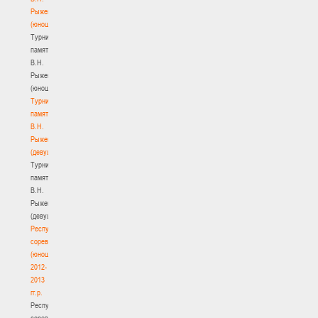
Рыженкова
(юноши)
Турнир
памяти
В.Н.
Рыженкова
(юноши)
Турнир
памяти
В.Н.
Рыженкова
(девушки)
Турнир
памяти
В.Н.
Рыженкова
(девушки)
Республиканские
соревнования
(юноши)
2012-
2013
гг.р.
Республиканские
соревнования