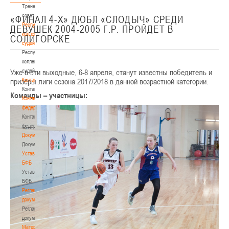
Тренерский
совет
«ФИНАЛ 4-Х» ДЮБЛ «СЛОДЫЧ» СРЕДИ
Республиканская
ДЕВУШЕК 2004-2005 Г.Р. ПРОЙДЕТ В
коллегия
СОЛИГОРСКЕ
судей
Республиканская
коллегия
Уже в эти выходные, 6-8 апреля, станут известны победитель и
судей
призёры лиги сезона 2017/2018 в данной возрастной категории.
Контакты
Контакты
Команды – участницы:
Контакты
федерации
Контакты
федерации
Документы
Документы
Устав
БФБ
Устав
БФБ
Регламентирующие
документы
Регламентирующие
документы
Материалы