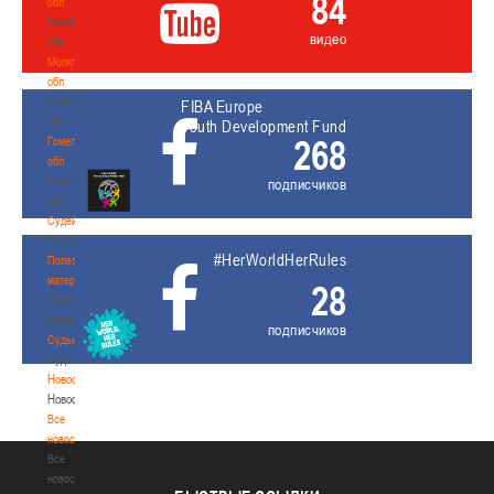
84
обл
Витебская
видео
обл
Могилевская
обл
Могилевская
FIBA Europe
обл
Youth Development Fund
268
Гомельская
обл
Гомельская
подписчиков
обл
Судейство
Судейство
#HerWorldHerRules
Полезные
материалы
28
Полезные
материалы
подписчиков
Судьи
Судьи
Новости
Новости
Все
новости
Все
новости