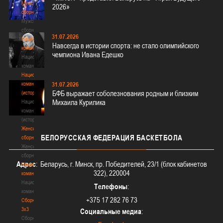
Мужские
2026»
сборные
Мужские
сборные
31.07.2026
Национальная
Навсегда в истории спорта: не стало олимпийского
команда
чемпиона Ивана Едешко
Национальная
команда
Национальная
команда
31.07.2026
БФБ выражает соболезнования родным и близким
(история)
Михаила Курилика
Национальная
команда
(история)
Женские
БЕЛОРУССКАЯ
ФЕДЕРАЦИЯ БАСКЕТБОЛА
сборные
Женские
сборные
Адрес
: Беларусь, г. Минск, пр. Победителей, 23/1 (блок кабинетов
Национальная
322), 220004
команда
Национальная
Телефоны
:
команда
+375 17 282 76 73
Сборные
3х3
Социальные медиа
:
Сборные