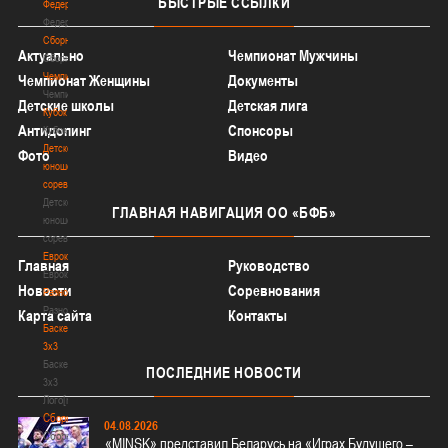
БЫСТРЫЕ
ССЫЛКИ
Федерация
Федерация
Сборные
Актуально
Чемпионат Мужчины
Сборные
Чемпионат
Чемпионат Женщины
Документы
Чемпионат
Детские школы
Детская лига
Кубок
Антидопинг
Спонсоры
Кубок
Детско-
Фото
Видео
юношеские
соревнования
Детско-
ГЛАВНАЯ
НАВИГАЦИЯ ОО «БФБ»
юношеские
соревнования
Еврокубки
Главная
Руководство
Еврокубки
Новости
Соревнования
Разное
Разное
Карта сайта
Контакты
Баскетбол
3х3
Баскетбол
ПОСЛЕДНИЕ
НОВОСТИ
3х3
Лого[modid=121]
Сборные
04.08.2026
Сборные
«MINSK» представил Беларусь на «Играх Будущего –