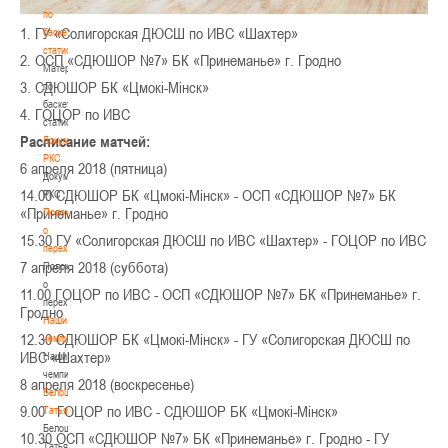
по
1. ГУ «Солигорская ДЮСШ по ИВС «Шахтер»
баскетбольной
статистике
2. ОСП «СДЮШОР №7» БК «Принеманье» г. Гродно
Материалы
3. СДЮШОР БК «Цмокi-Мiнск»
по
баскетбольной
4. ГОЦОР по ИВС
статистике
Расписание матчей:
Документы
РКС
6 апреля 2018 (пятница)
Документы
14.00 СДЮШОР БК «Цмокi-Мiнск» - ОСП «СДЮШОР №7» БК
РКС
«Принеманье» г. Гродно
Положение
о
15.30 ГУ «Солигорская ДЮСШ по ИВС «Шахтер» - ГОЦОР по ИВС
переходах
7 апреля 2018 (суббота)
Положение
о
11.00 ГОЦОР по ИВС - ОСП «СДЮШОР №7» БК «Принеманье» г.
переходах
Гродно
Наши
12.30 СДЮШОР БК «Цмокi-Мiнск» - ГУ «Солигорская ДЮСШ по
чемпионы
ИВС «Шахтер»
Наши
чемпионы
8 апреля 2018 (воскресенье)
Белошапко
9.00 ГОЦОР по ИВС - СДЮШОР БК «Цмокi-Мiнск»
Татьяна
Белошапко
10.30 ОСП «СДЮШОР №7» БК «Принеманье» г. Гродно - ГУ
Татьяна