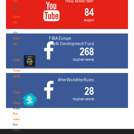
Наш канал BBF
обл
Витебская
84
обл
Могилевская
видео
обл
Могилевская
обл
FIBA Europe
Гомельская
Youth Development Fund
обл
268
Гомельская
обл
подписчиков
Судейство
Судейство
Полезные
материалы
#HerWorldHerRules
Полезные
28
материалы
Судьи
Судьи
подписчиков
Новости
Новости
Все
новости
Все
новости