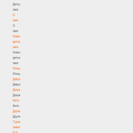
Детская
лига
О
лиге
О
лиге
Новости
детской
лиги
Новости
детской
лиги
Юноши
Юноши
Девушки
Девушки
Документы
Документы
Фото
Фото
Другие
Другие
Турнир
памяти
В.Н.