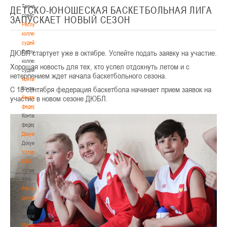
Тренерский
ДЕТСКО-ЮНОШЕСКАЯ БАСКЕТБОЛЬНАЯ ЛИГА
совет
ЗАПУСКАЕТ НОВЫЙ СЕЗОН
Республиканская
коллегия
судей
ДЮБЛ стартует уже в октябре. Успейте подать заявку на участие.
Республиканская
коллегия
Хорошая новость для тех, кто успел отдохнуть летом и с
судей
нетерпением ждет начала баскетбольного сезона.
Контакты
С 18 сентября федерация баскетбола начинает прием заявок на
Контакты
участие в новом сезоне ДЮБЛ.
Контакты
федерации
Контакты
федерации
Документы
Документы
Устав
БФБ
Устав
БФБ
Регламентирующие
документы
Регламентирующие
документы
Материалы