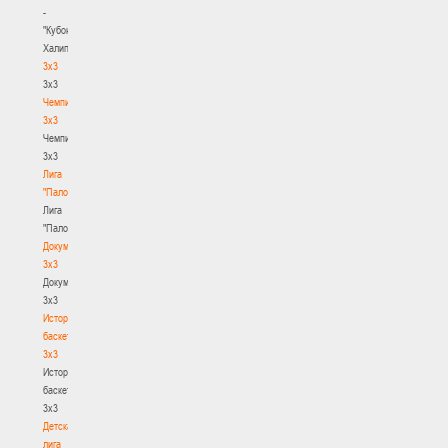
-
"Кубок
Халипского"
3x3
3x3
Чемпионат
3х3
Чемпионат
3х3
Лига
"Палова"
Лига
"Палова"
Документы
3х3
Документы
3х3
История
баскетбола
3х3
История
баскетбола
3х3
Детская
лига