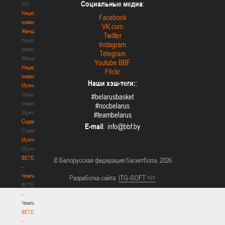
Социальные медиа
:
3х3
Национальная
Facebook
команда.
VK.com
Женщины
Twitter
Национальная
Instagram
команда.
Telegram
Женщины
Youtube BBF
Национальная
Flickr
команда.
Наши хэш-теги:
:
Мужчины
Национальная
#belarusbasket
команда.
#nocbelarus
Мужчины
#teambelarus
Соревнования
E-mail
:
Соревнования
Мужчины
Мужчины
BETERA
© Белорусская федерация баскетбола, 2026
-
Чемпионат
Разработка сайта
ITG-SOFT </>
BETERA
-
Чемпионат
BETERA
-