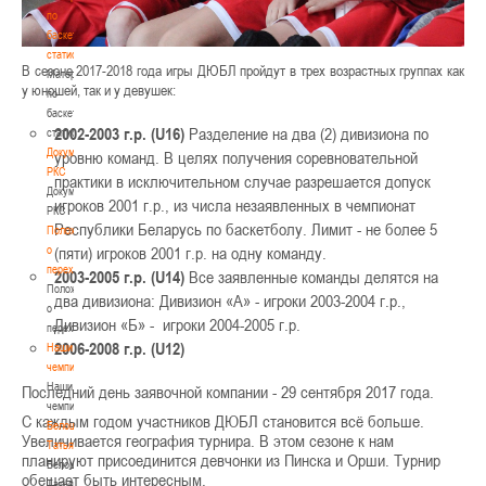
по
баскетбольной
статистике
В сезоне 2017-2018 года игры ДЮБЛ пройдут в трех возрастных группах как
Материалы
у юношей, так и у девушек:
по
баскетбольной
2002-2003 г.р. (U16)
Разделение на два (2) дивизиона по
статистике
Документы
уровню команд. В целях получения соревновательной
РКС
практики в исключительном случае разрешается допуск
Документы
игроков 2001 г.р., из числа незаявленных в чемпионат
РКС
Республики Беларусь по баскетболу. Лимит - не более 5
Положение
о
(пяти) игроков 2001 г.р. на одну команду.
переходах
2003-2005 г.р. (U14)
Все заявленные команды делятся на
Положение
два дивизиона: Дивизион «А» - игроки 2003-2004 г.р.,
о
Дивизион «Б» - игроки 2004-2005 г.р.
переходах
2006-2008 г.р. (U12)
Наши
чемпионы
Наши
Последний день заявочной компании - 29 сентября 2017 года.
чемпионы
С каждым годом участников ДЮБЛ становится всё больше.
Белошапко
Увеличивается география турнира. В этом сезоне к нам
Татьяна
планируют присоединится девчонки из Пинска и Орши. Турнир
Белошапко
обещает быть интересным.
Татьяна