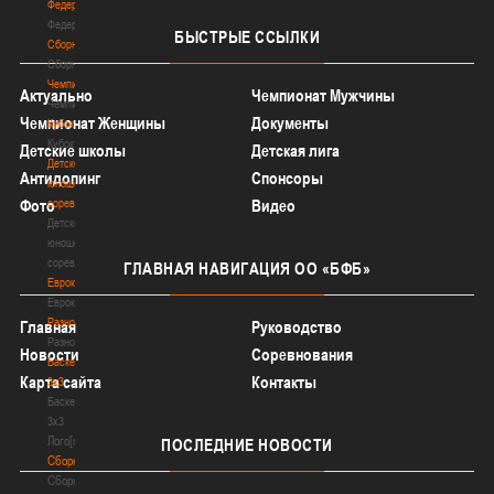
Федерация
Федерация
БЫСТРЫЕ
ССЫЛКИ
Сборные
Сборные
Чемпионат
Актуально
Чемпионат Мужчины
Чемпионат
Чемпионат Женщины
Документы
Кубок
Кубок
Детские школы
Детская лига
Детско-
Антидопинг
Спонсоры
юношеские
соревнования
Фото
Видео
Детско-
юношеские
соревнования
ГЛАВНАЯ
НАВИГАЦИЯ ОО «БФБ»
Еврокубки
Еврокубки
Разное
Главная
Руководство
Разное
Новости
Соревнования
Баскетбол
Карта сайта
Контакты
3х3
Баскетбол
3х3
Лого[modid=121]
ПОСЛЕДНИЕ
НОВОСТИ
Сборные
Сборные