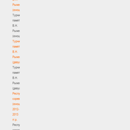
Рыженкова
(юноши)
Турнир
памяти
В.Н.
Рыженкова
(юноши)
Турнир
памяти
В.Н.
Рыженкова
(девушки)
Турнир
памяти
В.Н.
Рыженкова
(девушки)
Республиканские
соревнования
(юноши)
2012-
2013
гг.р.
Республиканские
соревнования