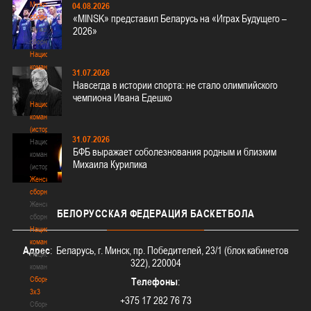
Мужские
04.08.2026
сборные
«MINSK» представил Беларусь на «Играх Будущего –
Мужские
2026»
сборные
Национальная
команда
31.07.2026
Национальная
Навсегда в истории спорта: не стало олимпийского
команда
чемпиона Ивана Едешко
Национальная
команда
(история)
31.07.2026
Национальная
БФБ выражает соболезнования родным и близким
команда
Михаила Курилика
(история)
Женские
сборные
Женские
БЕЛОРУССКАЯ
ФЕДЕРАЦИЯ БАСКЕТБОЛА
сборные
Национальная
команда
Адрес
: Беларусь, г. Минск, пр. Победителей, 23/1 (блок кабинетов
Национальная
322), 220004
команда
Сборные
Телефоны
:
3х3
+375 17 282 76 73
Сборные