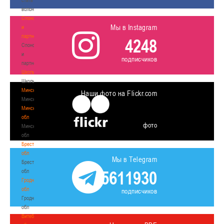
волонтером
Спонсоры
Мы в Instagram
и
партнеры
4248
Спонсоры
и
подписчиков
партнеры
Школы
Школы
Минск
Наши фото на Flickr.com
Минск
Минская
обл
фото
Минская
обл
Брестская
обл
Мы в Telegram
Брестская
5611930
обл
Гродненская
обл
подписчиков
Гродненская
обл
Витебская