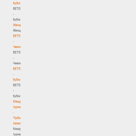
Кубок
BETERA
-
Кубок
Женщины
Женщины
BETERA
-
Чемпионат
BETERA
-
Чемпионат
BETERA
-
Кубок
BETERA
-
Кубок
Международный
турнир
-
"Кубок
Халипского"
Международный
турнир