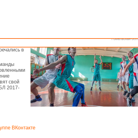
Как стать волонтером
Минск
Спонсоры и партнеры
Минская обл
Брестская обл
Гродненская об
Витебская обл
тчи в
Могилевская об
тупать в
Гомельская обл
зоне.
речались в
оманды
товленными
ение
вят свой
БЛ 2017-
руппе ВКонтакте