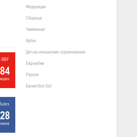
Федерация
Сборные
Чемпионат
Кубок
Детско-юношеские соревнования
л BBF
Еврокубки
84
Разное
видео
Баскетбол 3х3
Rules
28
чиков