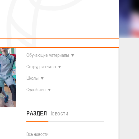
2014 гг.р.
Полезные материалы
Товарищеские игры (девушки)
О федерации
Судьи
ОДМ 2008-2009 гг.р. (девушки)
ОДМ 2008-2009 гг.р. (юноши)
Контакты
л
Первенство 2010-2011 гг.р. (юноши)
Первенство 2011-2012 гг.р. (юноши)
Документы
л
Первенство 2012-2013 гг.р. (юноши)
Наши чемпионы
Обучающие материалы
Сотрудничество
Школы
Судейство
РАЗДЕЛ
Новости
Все новости