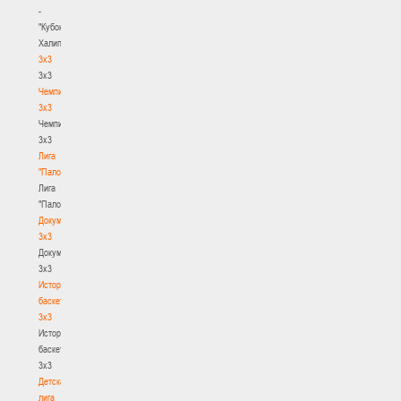
-
"Кубок
Халипского"
3x3
3x3
Чемпионат
3х3
Чемпионат
3х3
Лига
"Палова"
Лига
"Палова"
Документы
3х3
Документы
3х3
История
баскетбола
3х3
История
баскетбола
3х3
Детская
лига