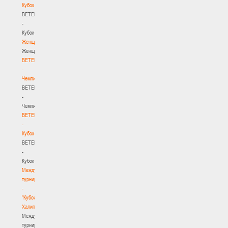
Кубок
BETERA
-
Кубок
Женщины
Женщины
BETERA
-
Чемпионат
BETERA
-
Чемпионат
BETERA
-
Кубок
BETERA
-
Кубок
Международный
турнир
-
"Кубок
Халипского"
Международный
турнир