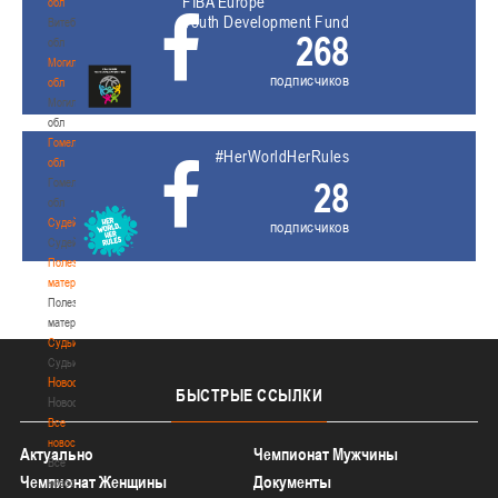
FIBA Europe
обл
Youth Development Fund
Витебская
268
обл
Могилевская
подписчиков
обл
Могилевская
обл
Гомельская
#HerWorldHerRules
обл
28
Гомельская
обл
Судейство
подписчиков
Судейство
Полезные
материалы
Полезные
материалы
Судьи
Судьи
Новости
БЫСТРЫЕ
ССЫЛКИ
Новости
Все
новости
Актуально
Чемпионат Мужчины
Все
Чемпионат Женщины
Документы
новости