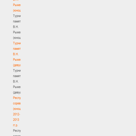
Рыженкова
(юноши)
Турнир
памяти
В.Н.
Рыженкова
(юноши)
Турнир
памяти
В.Н.
Рыженкова
(девушки)
Турнир
памяти
В.Н.
Рыженкова
(девушки)
Республиканские
соревнования
(юноши)
2012-
2013
гг.р.
Республиканские
соревнования