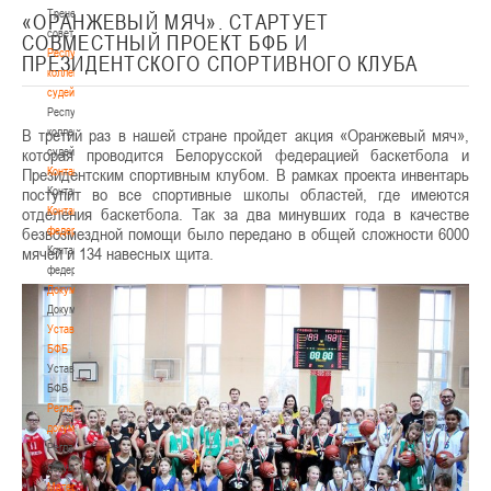
ИГР
Тренерский
«ОРАНЖЕВЫЙ МЯЧ». СТАРТУЕТ
совет
СОВМЕСТНЫЙ ПРОЕКТ БФБ И
группового
Республиканская
ПРЕЗИДЕНТСКОГО СПОРТИВНОГО КЛУБА
этапа
коллегия
XX
судей
Кубка
Республиканская
Республики
В третий раз в нашей стране пройдет акция «Оранжевый мяч»,
коллегия
Беларусь
которая проводится Белорусской федерацией баскетбола и
судей
Президентским спортивным клубом. В рамках проекта инвентарь
Контакты
по
поступит во все спортивные школы областей, где имеются
Контакты
баскетболу
отделения баскетбола. Так за два минувших года в качестве
Контакты
среди
безвозмездной помощи было передано в общей сложности 6000
федерации
мужских
мячей и 134 навесных щита.
Контакты
команд.
федерации
12-
Документы
14
Документы
Устав
октября
БФБ
2016г.,
Устав
г.
БФБ
Минск
Регламентирующие
документы
Регламентирующие
Группа «Б»
документы
1.
«ЦОР-
Материалы