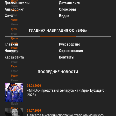
Федерация
Детские школы
Детская лига
Федерация
Антидопинг
Спонсоры
Сборные
Сборные
Фото
Видео
Чемпионат
Чемпионат
Кубок
ГЛАВНАЯ
НАВИГАЦИЯ ОО «БФБ»
Кубок
Детско-
юношеские
Главная
Руководство
соревнования
Новости
Соревнования
Детско-
Карта сайта
Контакты
юношеские
соревнования
Еврокубки
Еврокубки
ПОСЛЕДНИЕ
НОВОСТИ
Разное
Разное
Баскетбол
04.08.2026
3х3
«MINSK» представил Беларусь на «Играх Будущего –
Баскетбол
2026»
3х3
Лого[modid=121]
Сборные
31.07.2026
Сборные
Навсегда в истории спорта: не стало олимпийского