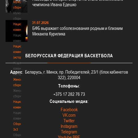
Мужские
чемпиона Ивана Едешко
сборные
Мужские
сборные
31.07.2026
Национальная
БФБ выражает соболезнования родным и близким
команда
Михаила Курилика
Национальная
команда
Национальная
команда
БЕЛОРУССКАЯ
ФЕДЕРАЦИЯ БАСКЕТБОЛА
(история)
Национальная
команда
Адрес
: Беларусь, г. Минск, пр. Победителей, 23/1 (блок кабинетов
(история)
322), 220004
Женские
сборные
Телефоны
:
Женские
+375 17 282 76 73
сборные
Социальные медиа
:
Национальная
команда
Facebook
Национальная
VK.com
команда
Twitter
Сборные
Instagram
3х3
Telegram
Сборные
Youtube BBF