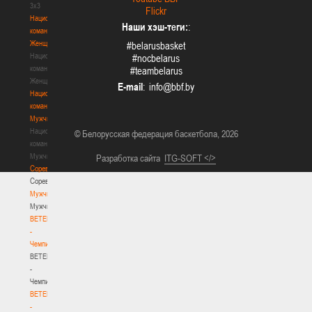
3х3
Flickr
Национальная
Наши хэш-теги:
:
команда.
Женщины
#belarusbasket
Национальная
#nocbelarus
команда.
#teambelarus
Женщины
E-mail
:
Национальная
команда.
Мужчины
Национальная
© Белорусская федерация баскетбола, 2026
команда.
Мужчины
Разработка сайта
ITG-SOFT </>
Соревнования
Соревнования
Мужчины
Мужчины
BETERA
-
Чемпионат
BETERA
-
Чемпионат
BETERA
-