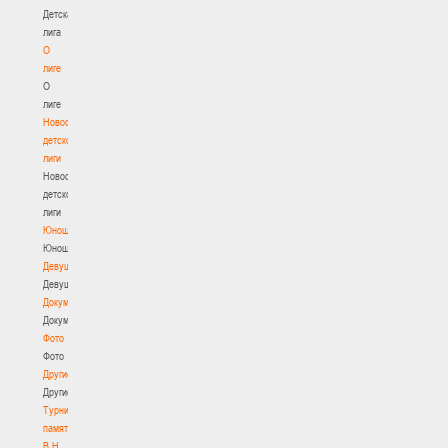
Детская
лига
О
лиге
О
лиге
Новости
детской
лиги
Новости
детской
лиги
Юноши
Юноши
Девушки
Девушки
Документы
Документы
Фото
Фото
Другие
Другие
Турнир
памяти
В.Н.