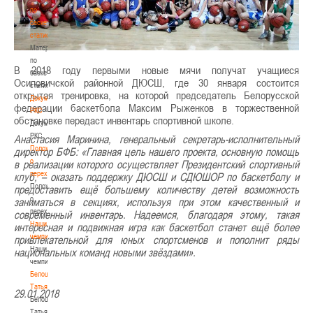
Борисфен»
по
баскетбольной
2.
«Гродно-93»
статистике
3.
«Импульс-
Материалы
Группа
БГУИР»
по
«А»
В 2018 году первыми новые мячи получат учащиеся
баскетбольной
Осиповичской районной ДЮСШ, где 30 января состоится
статистике
1.
открытая тренировка, на которой председатель Белорусской
Документы
«Цмок
i
-
федерации баскетбола Максим Рыженков в торжественной
РКС
М
i
нск»
обстановке передаст инвентарь спортивной школе.
Документы
2.
РКС
Анастасия Маринина, генеральный секретарь-исполнительный
«Цмок
i
-
Положение
директор БФБ: «Главная цель нашего проекта, основную помощь
М
i
нск-2»
о
в реализации которого осуществляет Президентский спортивный
переходах
клуб, – оказать поддержку ДЮСШ и СДЮШОР по баскетболу и
3.
Положение
предоставить ещё большему количеству детей возможность
«Рубон»
о
заниматься в секциях, используя при этом качественный и
переходах
12
современный инвентарь. Надеемся, благодаря этому, такая
Наши
октября
интересная и подвижная игра как баскетбол станет ещё более
чемпионы
(среда)
привлекательной для юных спортсменов и пополнит ряды
Наши
национальных команд новыми звёздами».
17-
чемпионы
00
Белошапко
«
Цмок
i
-
Татьяна
29.01.2018
М
i
нск
»
Белошапко
Татьяна