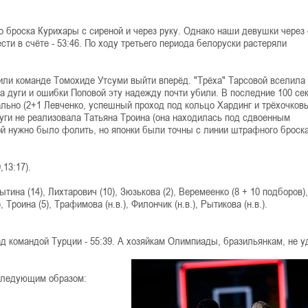
о броска Курихары с сиреной и через руку. Однако наши девушки через 
ти в счёте - 53:46. По ходу третьего периода белоруски растеряли
или команде Томохиде Утсуми выйти вперёд. "Трёха" Тарсовой вселила
за дуги и ошибки Поповой эту надежду почти убили. В последние 100 се
льно (2+1 Левченко, успешный проход под кольцо Хардинг и трёхочков
уги не реализовала Татьяна Троина (она находилась под сдвоенным
ой нужно было фолить, но японки были точны с линии штрафного броска
,13:17).
тина (14), Лихтарович (10), Зюзькова (2), Веремеенко (8 + 10 подборов),
 Троина (5), Трафимова (н.в.), Филончик (н.в.), Рытикова (н.в.).
ад командой Турции - 55:39. А хозяйкам Олимпиады, бразильянкам, не 
 следующим образом: