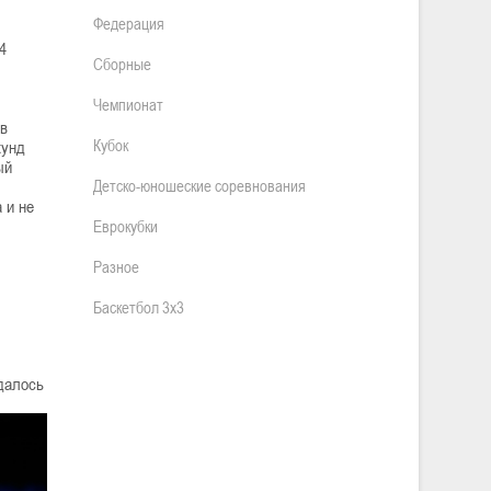
Федерация
4
Сборные
Чемпионат
 в
Кубок
кунд
ый
Детско-юношеские соревнования
 и не
Еврокубки
Разное
Баскетбол 3х3
удалось