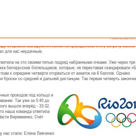
Как стать волонтером
Минск
Спонсоры и партнеры
Минская обл
Брестская обл
Гродненская об
Витебская обл
йских играх стала команда Японии.
Могилевская об
 где подопечные Анатолия Буяльского обыграли азиаток с минимальной
Гомельская обл
тывающим и непредсказуемым.
ду сборными Беларуси и Японии не проводилось, и эту встречу можно 
ал для нас неудачным.
ответила на это своими пятью подряд набранными очками. Уже через тр
ка белорусских болельщиков, которые, не переставая скандировали «Б
ткам к середине четверти оторваться от азиаток на 6 баллов. Однако
 броски со средней и дальней дистанции. Так первая четверть закончи
чных проходов под кольцо и
вание. Так уже за 5:40 до
ого вышли вперёд - 33:32.
это наша команда ответила
Насти Веремеенко. Счёт
 нас стали: Елена Левченко