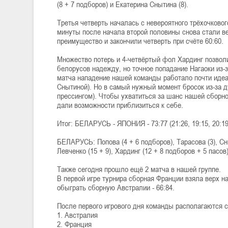
(8 + 7 подборов) и Екатерина Снытина (8).
Третья четверть началась с невероятного трёхочковог
минуты после начала второй половины снова стали вес
преимущество и закончили четверть при счёте 60:60.
Множество потерь и 4-четвёртый фол Хардинг позвол
белорусов надежду, но точное попадание Нагаоки из-
матча нападение нашей команды работало почти идеа
Снытиной). Но в самый нужный момент бросок из-за д
прессингом). Чтобы ухватиться за шанс нашей сборн
дали возможности приблизиться к себе.
Итог: БЕЛАРУСЬ - ЯПОНИЯ - 73:77 (21:26, 19:15, 20:19
БЕЛАРУСЬ: Попова (4 + 6 подборов), Тарасова (3), Сны
Левченко (15 + 9), Хардинг (12 + 8 подборов + 5 пасов),
Также сегодня прошло ещё 2 матча в нашей группе.
В первой игре турнира сборная Франции взяла верх н
обыграть сборную Австралии - 66:84.
После первого игрового дня команды располагаются
1. Австралия
2. Франция