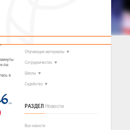
2014 гг.р.
Полезные материалы
Товарищеские игры (девушки)
О федерации
Судьи
ОДМ 2008-2009 гг.р. (девушки)
ОДМ 2008-2009 гг.р. (юноши)
Контакты
л
Первенство 2010-2011 гг.р. (юноши)
Первенство 2011-2012 гг.р. (юноши)
Документы
л
Первенство 2012-2013 гг.р. (юноши)
Наши чемпионы
в
Обучающие материалы
и минуты
Сотрудничество
е-ла-
Школы
лась в
Судейство
РАЗДЕЛ
Новости
Все новости