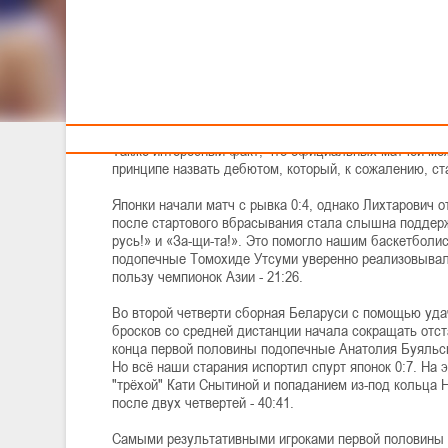
Тренерам
Александр Кучинский
ДЕНЬ КУРИХАРЫ или НЕУДАЧНЫЙ ДЕБЮТ
Первым соперником белорусок на XXXI летних Олимпи
Сборные недавно пересекались на Кубке Халипского,
разницей - 78:77. Поэтому матч обещал быть захва
Также интересный факт, что официальных матчей меж
принципе назвать дебютом, который, к сожалению, ст
Японки начали матч с рывка 0:4, однако Лихтарович 
после стартового вбрасывания стала слышна поддерж
русь!» и «За-щи-та!». Это помогло нашим баскетболис
подопечные Томохиде Утсуми уверенно реализовывали
пользу чемпионок Азии - 21:26.
Во второй четверти сборная Беларуси с помощью уда
бросков со средней дистанции начала сокращать отста
конца первой половины подопечные Анатолия Буяльск
Но всё наши старания испортил спурт японок 0:7. На 
"трёхой" Кати Снытиной и попаданием из-под кольца 
после двух четвертей - 40:41.
Самыми результативными игроками первой половины у