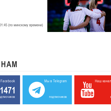
1:45 (по минскому времени)
К
НАМ
 Facebook
Мы в Telegram
Наш кана
1471
одписчиков
подписчиков