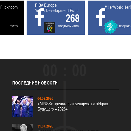
FIBA Europe
5611930
Flickr.com
#HerWorldHer
Youth Development Fund
268
фото
подписчиков
подпис
00
00
ПОСЛЕДНИЕ
НОВОСТИ
04.08.2026
«MINSK» представил Беларусь на «Играх
Будущего – 2026»
31.07.2026