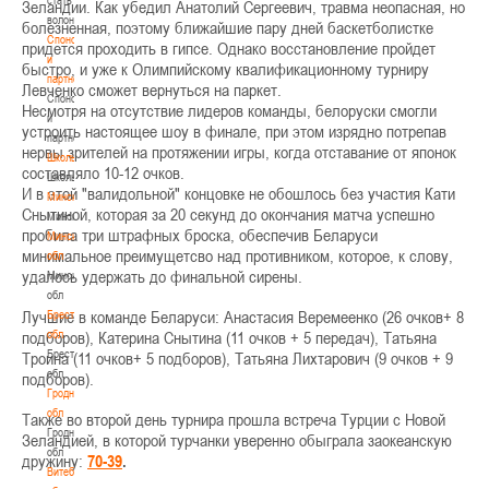
Зеландии. Как убедил Анатолий Сергеевич, травма неопасная, но
волонтером
болезненная, поэтому ближайшие пару дней баскетболистке
Спонсоры
придется проходить в гипсе. Однако восстановление пройдет
и
быстро, и уже к Олимпийскому квалификационному турниру
партнеры
Левченко сможет вернуться на паркет.
Спонсоры
Несмотря на отсутствие лидеров команды, белоруски смогли
и
устроить настоящее шоу в финале, при этом изрядно потрепав
партнеры
нервы зрителей на протяжении игры, когда отставание от японок
Школы
составляло 10-12 очков.
Школы
И в этой "валидольной" концовке не обошлось без участия Кати
Минск
Снытиной, которая за 20 секунд до окончания матча успешно
Минск
пробила три штрафных броска, обеспечив Беларуси
Минская
минимальное преимущетсво над противником, которое, к слову,
обл
удалось удержать до финальной сирены.
Минская
обл
Лучшие в команде Беларуси: Анастасия Веремеенко (26 очков+ 8
Брестская
обл
подборов), Катерина Снытина (11 очков + 5 передач), Татьяна
Брестская
Троина (11 очков+ 5 подборов), Татьяна Лихтарович (9 очков + 9
обл
подборов).
Гродненская
обл
Также во второй день турнира прошла встреча Турции с Новой
Гродненская
Зеландией, в которой турчанки уверенно обыграла заокеанскую
обл
дружину:
70-39
.
Витебская