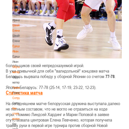
Сумникова
Ирина
Сумникова
Ирина
Швайбович
Елена
Швайбович
Елена
Едешко
Иван
Едешко
Иван
болельщиков своей непредсказуемой игрой.
Обучающие
В уже привычной для себя "валидольной" концовке матча
материалы
Беларусь вырвала победу у сборной Японии со счетом
77-78
.
Обучающие
материалы
Япония-Беларусь: 77-78 (25-14, 17-19, 23-22, 12-23).
Тренерам
Статистика матча
Тренерам
Сотрудничество
На сегодняшнем матче белорусская дружина выступала далеко
Сотрудничество
не полным составом, что не могло не отразиться на ходе
Как
стать
игры. Помимо Линдсей Хардинг и Марии Поповой в заявке
волонтером
отутствовала центровая Елена Левченко, которая получила
Как
травму руки в первой игре турнира против сборной Новой
стать