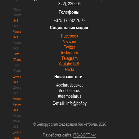
322), 220004
-
"Кубок
Телефоны
:
Халипского"
+375 17 282 76 73
3x3
3x3
Социальные медиа
:
Чемпионат
Facebook
3х3
VK.com
Чемпионат
Twitter
3х3
Instagram
Лига
Telegram
"Палова"
Youtube BBF
Лига
Flickr
"Палова"
Наши хэш-теги:
:
Документы
3х3
#belarusbasket
Документы
#nocbelarus
3х3
#teambelarus
История
E-mail
:
баскетбола
3х3
История
баскетбола
© Белорусская федерация баскетбола, 2026
3х3
Детская
Разработка сайта
ITG-SOFT </>
лига