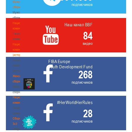
Мужские
подписчиков
сборные
Мужские
сборные
Национальная
Наш канал BBF
команда
84
Национальная
команда
видео
Национальная
команда
(история)
Национальная
FIBA Europe
команда
Youth Development Fund
268
(история)
Женские
сборные
подписчиков
Женские
сборные
Национальная
#HerWorldHerRules
команда
Национальная
28
команда
Сборные
подписчиков
3х3
Сборные