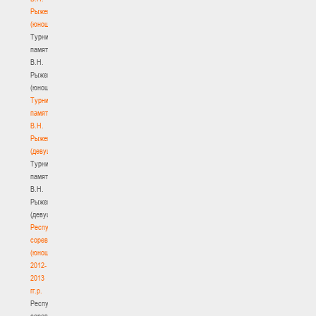
Рыженкова
(юноши)
Турнир
памяти
В.Н.
Рыженкова
(юноши)
Турнир
памяти
В.Н.
Рыженкова
(девушки)
Турнир
памяти
В.Н.
Рыженкова
(девушки)
Республиканские
соревнования
(юноши)
2012-
2013
гг.р.
Республиканские
соревнования