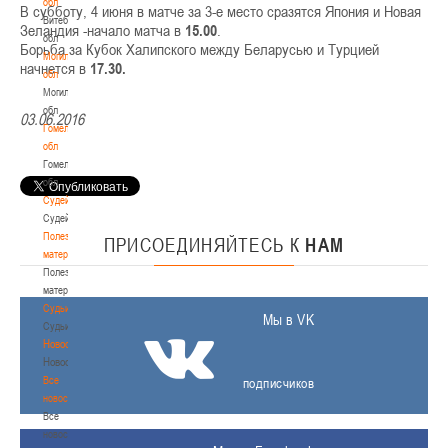
обл
В субботу, 4 июня в матче за 3-е место сразятся Япония и Новая
Витебская
Зеландия -начало матча в
15.00
.
обл
Борьба за Кубок Халипского между Беларусью и Турцией
Могилевская
начнется в
17.30.
обл
Могилевская
обл
03.06.2016
Гомельская
обл
Гомельская
обл
Судейство
Судейство
Полезные
ПРИСОЕДИНЯЙТЕСЬ
К
НАМ
материалы
Полезные
материалы
Судьи
Мы в VK
Судьи
Новости
Новости
Все
подписчиков
новости
Все
новости