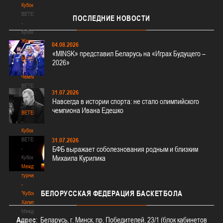
Кубок
BETERA
ПОСЛЕДНИЕ
НОВОСТИ
-
Кубок
Женщины
04.08.2026
Женщины
«MINSK» представил Беларусь на «Играх Будущего –
BETERA
2026»
-
Чемпионат
BETERA
31.07.2026
-
Навсегда в истории спорта: не стало олимпийского
Чемпионат
чемпиона Ивана Едешко
BETERA
-
Кубок
BETERA
31.07.2026
БФБ выражает соболезнования родным и близким
-
Михаила Курилика
Кубок
Международный
турнир
-
БЕЛОРУССКАЯ
ФЕДЕРАЦИЯ БАСКЕТБОЛА
"Кубок
Халипского"
Международный
Адрес
: Беларусь, г. Минск, пр. Победителей, 23/1 (блок кабинетов
турнир