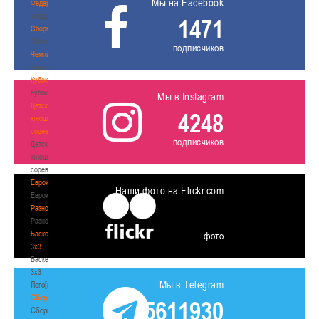
Мы на Facebook
Федерация
Федерация
1471
Сборные
Сборные
подписчиков
Чемпионат
Чемпионат
Кубок
Кубок
Мы в Instagram
Детско-
4248
юношеские
соревнования
подписчиков
Детско-
юношеские
соревнования
Еврокубки
Наши фото на Flickr.com
Еврокубки
Разное
Разное
Баскетбол
фото
3х3
Баскетбол
3х3
Мы в Telegram
Лого[modid=121]
Сборные
5611930
Сборные