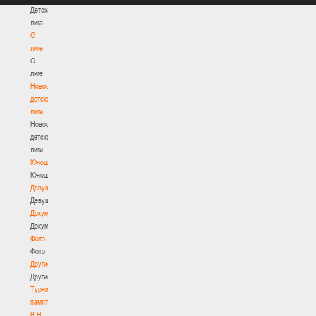
Детская
лига
О
лиге
О
лиге
Новости
детской
лиги
Новости
детской
лиги
Юноши
Юноши
Девушки
Девушки
Документы
Документы
Фото
Фото
Другие
Другие
Турнир
памяти
В.Н.