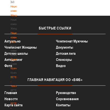
3х3
Национальная
команда.
Женщины
Национальная
команда.
БЫСТРЫЕ
ССЫЛКИ
Женщины
Национальная
команда.
Актуально
Чемпионат Мужчины
Мужчины
Национальная
Чемпионат Женщины
Документы
команда.
Детские школы
Детская лига
Мужчины
Антидопинг
Спонсоры
Соревнования
Соревнования
Фото
Видео
Мужчины
Мужчины
BETERA
ГЛАВНАЯ
НАВИГАЦИЯ ОО «БФБ»
-
Чемпионат
BETERA
Главная
Руководство
-
Новости
Соревнования
Чемпионат
BETERA
Карта сайта
Контакты
-