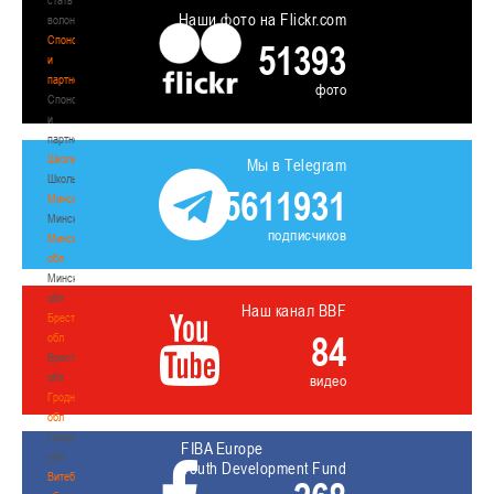
Наши фото на Flickr.com
волонтером
Спонсоры
51393
и
партнеры
фото
Спонсоры
и
партнеры
Школы
Мы в Telegram
Школы
5611931
Минск
Минск
подписчиков
Минская
обл
Минская
обл
Наш канал BBF
Брестская
84
обл
Брестская
обл
видео
Гродненская
обл
Гродненская
FIBA Europe
обл
Youth Development Fund
Витебская