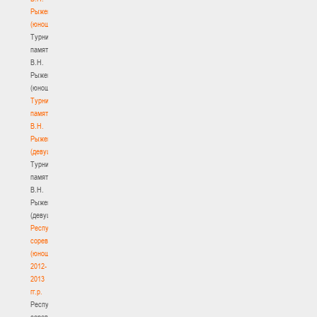
Рыженкова
(юноши)
Турнир
памяти
В.Н.
Рыженкова
(юноши)
Турнир
памяти
В.Н.
Рыженкова
(девушки)
Турнир
памяти
В.Н.
Рыженкова
(девушки)
Республиканские
соревнования
(юноши)
2012-
2013
гг.р.
Республиканские
соревнования