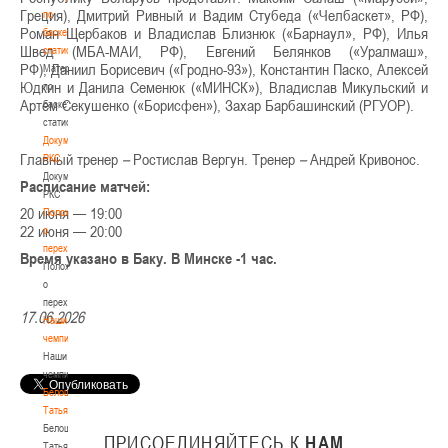
Греция), Дмитрий Ривный и Вадим Стубеда («Челбаскет», РФ),
по
Роман Щербаков и Владислав Близнюк («Барнаул», РФ), Илья
баскетбольной
Швед (МБА-МАИ, РФ), Евгений Белянков («Уралмаш»,
статистике
РФ), Даниил Борисевич («Гродно-93»), Константин Паско, Алексей
Материалы
Юдкин и Данила Семенюк («МИНСК»), Владислав Микульский и
по
Артем Секушенко («Борисфен»), Захар Барбашинский (РГУОР).
баскетбольной
статистике
Документы
Главный тренер
–
Ростислав Вергун. Тренер
–
Андрей Кривонос.
РКС
Документы
Расписание матчей:
РКС
20 июня — 19:00
Положение
22 июня — 20:00
о
переходах
Время указано в Баку. В Минске -1 час.
Положение
о
переходах
17.06.2026
Наши
чемпионы
Наши
чемпионы
Белошапко
Татьяна
Белошапко
ПРИСОЕДИНЯЙТЕСЬ
К
НАМ
Татьяна