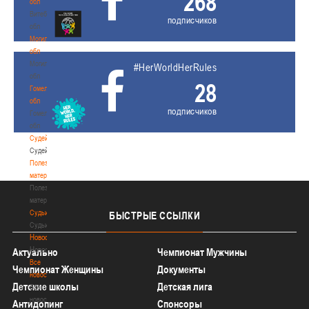
268
обл
Витебская
подписчиков
обл
Могилевская
обл
Могилевская
#HerWorldHerRules
обл
28
Гомельская
обл
подписчиков
Гомельская
обл
Судейство
Судейство
Полезные
материалы
Полезные
материалы
Судьи
БЫСТРЫЕ
ССЫЛКИ
Судьи
Новости
Новости
Актуально
Чемпионат Мужчины
Все
Чемпионат Женщины
Документы
новости
Детские школы
Детская лига
Все
новости
Антидопинг
Спонсоры