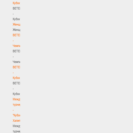
Кубок
BETERA
-
Кубок
Женщины
Женщины
BETERA
-
Чемпионат
BETERA
-
Чемпионат
BETERA
-
Кубок
BETERA
-
Кубок
Международный
турнир
-
"Кубок
Халипского"
Международный
турнир