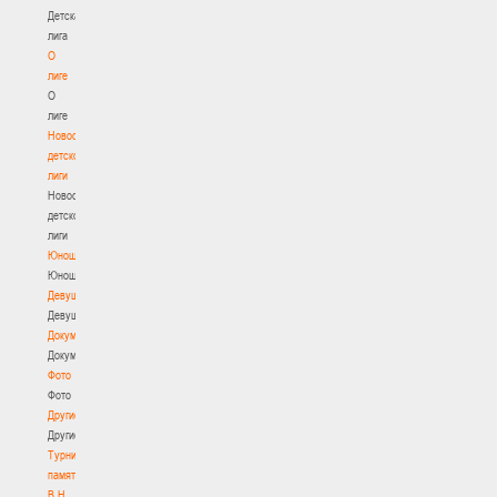
Детская
лига
О
лиге
О
лиге
Новости
детской
лиги
Новости
детской
лиги
Юноши
Юноши
Девушки
Девушки
Документы
Документы
Фото
Фото
Другие
Другие
Турнир
памяти
В.Н.