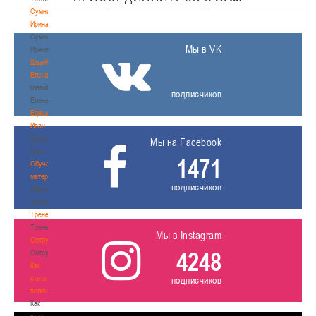
Сумникова
Ирина
Сумникова
Мы в VK
Ирина
Швайбович
Елена
Швайбович
подписчиков
Елена
Едешко
Иван
Едешко
Мы на Facebook
Иван
1471
Обучающие
материалы
подписчиков
Обучающие
материалы
Тренерам
Тренерам
Мы в Instagram
Сотрудничество
4248
Сотрудничество
Как
стать
подписчиков
волонтером
Как
стать