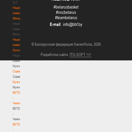
3х3
#belarusbasket
Национальная
#nocbelarus
команда.
#teambelarus
Женщины
Национальная
E-mail
:
команда.
Женщины
Национальная
© Белорусская федерация баскетбола, 2026
команда.
Мужчины
Разработка сайта
ITG-SOFT </>
Национальная
команда.
Мужчины
Соревнования
Соревнования
Мужчины
Мужчины
BETERA
-
Чемпионат
BETERA
-
Чемпионат
BETERA
-