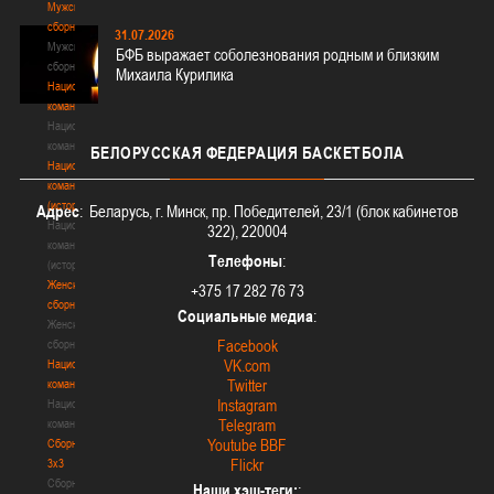
Мужские
сборные
31.07.2026
Мужские
БФБ выражает соболезнования родным и близким
сборные
Михаила Курилика
Национальная
команда
Национальная
команда
БЕЛОРУССКАЯ
ФЕДЕРАЦИЯ БАСКЕТБОЛА
Национальная
команда
(история)
Адрес
: Беларусь, г. Минск, пр. Победителей, 23/1 (блок кабинетов
Национальная
322), 220004
команда
Телефоны
:
(история)
Женские
+375 17 282 76 73
сборные
Социальные медиа
:
Женские
Facebook
сборные
VK.com
Национальная
Twitter
команда
Instagram
Национальная
Telegram
команда
Youtube BBF
Сборные
Flickr
3х3
Сборные
Наши хэш-теги:
: