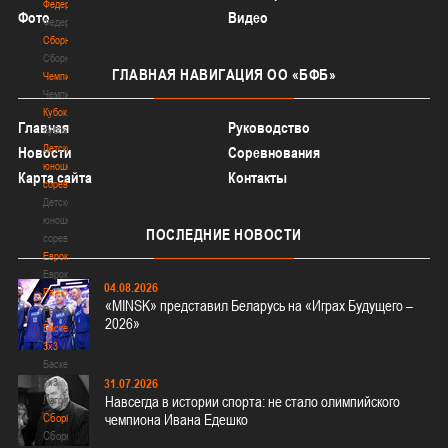
Федерация
Фото
Видео
Федерация
Сборные
Сборные
ГЛАВНАЯ
НАВИГАЦИЯ ОО «БФБ»
Чемпионат
Чемпионат
Кубок
Главная
Руководство
Кубок
Детско-
Новости
Соревнования
юношеские
Карта сайта
Контакты
соревнования
Детско-
юношеские
ПОСЛЕДНИЕ
НОВОСТИ
соревнования
Еврокубки
Еврокубки
04.08.2026
Разное
«MINSK» представил Беларусь на «Играх Будущего –
Разное
2026»
Баскетбол
3х3
Баскетбол
3х3
31.07.2026
Лого[modid=121]
Навсегда в истории спорта: не стало олимпийского
Сборные
чемпиона Ивана Едешко
Сборные