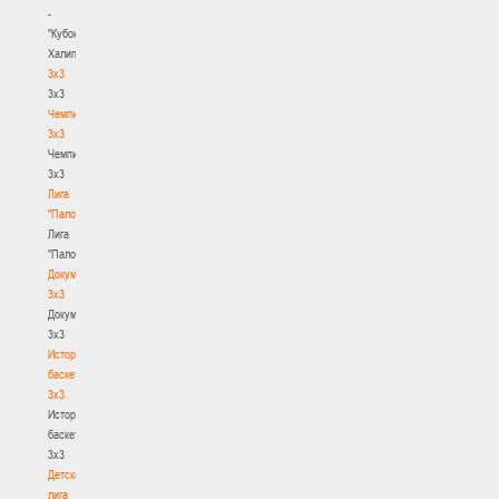
-
"Кубок
Халипского"
3x3
3x3
Чемпионат
3х3
Чемпионат
3х3
Лига
"Палова"
Лига
"Палова"
Документы
3х3
Документы
3х3
История
баскетбола
3х3
История
баскетбола
3х3
Детская
лига