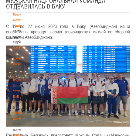
МУЖСКАЯ НАЦИОНАЛЬНАЯ КОМАНДА
Тренерский
ОТПРАВИЛАСЬ В БАКУ
совет
Республиканская
коллегия
С 19 по 22 июня 2026 года в Баку (Азербайджан) наши
судей
спортсмены проведут серию товарищеских матчей со сборной
Республиканская
командой Азербайджана.
коллегия
судей
Контакты
Контакты
Контакты
федерации
Контакты
федерации
Документы
Документы
Устав
БФБ
Устав
БФБ
Регламентирующие
документы
Регламентирующие
документы
Республику Беларусь представят: Максим Салаш («Марусси»,
Материалы