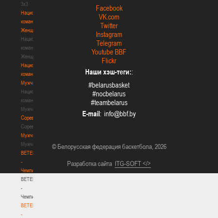
3х3
Facebook
Национальная
VK.com
команда.
Twitter
Женщины
Instagram
Национальная
Telegram
команда.
Youtube BBF
Женщины
Flickr
Национальная
Наши хэш-теги:
:
команда.
Мужчины
#belarusbasket
Национальная
#nocbelarus
команда.
#teambelarus
Мужчины
E-mail
:
Соревнования
Соревнования
Мужчины
Мужчины
© Белорусская федерация баскетбола, 2026
BETERA
-
Разработка сайта
ITG-SOFT </>
Чемпионат
BETERA
-
Чемпионат
BETERA
-