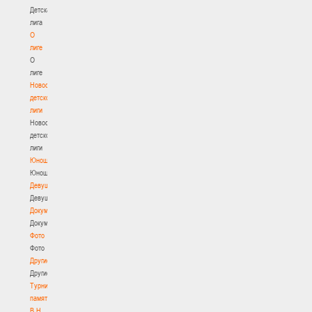
Детская
лига
О
лиге
О
лиге
Новости
детской
лиги
Новости
детской
лиги
Юноши
Юноши
Девушки
Девушки
Документы
Документы
Фото
Фото
Другие
Другие
Турнир
памяти
В.Н.