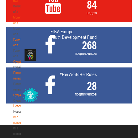
84
обл
Витебская
обл
видео
Могилевская
обл
Могилевская
FIBA Europe
обл
Youth Development Fund
Гомельская
268
обл
Гомельская
подписчиков
обл
Судейство
Судейство
Полезные
#HerWorldHerRules
материалы
28
Полезные
материалы
подписчиков
Судьи
Судьи
Новости
Новости
Все
новости
Все
новости