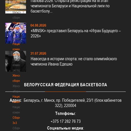
Палова-2026. Открыта регистрация на III этап
Мужские
чемпионата Беларуси и Национальной лиги по
сборные
баскетболу...
Мужские
сборные
Национальная
04.08.2026
команда
«MINSK» представил Беларусь на «Играх Будущего –
Национальная
2026»
команда
Национальная
команда
31.07.2026
(история)
Навсегда в истории спорта: не стало олимпийского
Национальная
чемпиона Ивана Едешко
команда
(история)
Женские
сборные
БЕЛОРУССКАЯ
ФЕДЕРАЦИЯ БАСКЕТБОЛА
Женские
сборные
Национальная
Адрес
: Беларусь, г. Минск, пр. Победителей, 23/1 (блок кабинетов
команда
322), 220004
Национальная
команда
Телефоны
:
Сборные
+375 17 282 76 73
3х3
Социальные медиа
:
Сборные