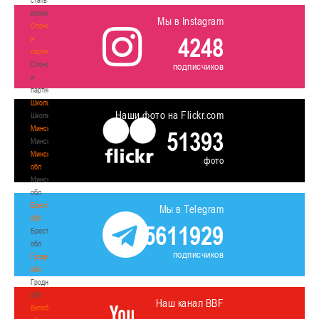
волонтером
Мы в Instagram
Спонсоры
4248
и
партнеры
Спонсоры
подписчиков
и
партнеры
Школы
Наши фото на Flickr.com
Школы
Минск
51393
Минск
Минская
фото
обл
Минская
обл
Брестская
Мы в Telegram
обл
5611929
Брестская
обл
подписчиков
Гродненская
обл
Гродненская
обл
Наш канал BBF
Витебская