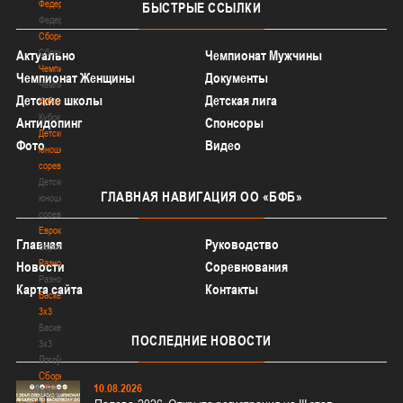
Федерация
БЫСТРЫЕ
ССЫЛКИ
Федерация
Сборные
Сборные
Актуально
Чемпионат Мужчины
Чемпионат
Чемпионат Женщины
Документы
Чемпионат
Детские школы
Детская лига
Кубок
Кубок
Антидопинг
Спонсоры
Детско-
Фото
Видео
юношеские
соревнования
Детско-
ГЛАВНАЯ
НАВИГАЦИЯ ОО «БФБ»
юношеские
соревнования
Еврокубки
Главная
Руководство
Еврокубки
Разное
Новости
Соревнования
Разное
Карта сайта
Контакты
Баскетбол
3х3
Баскетбол
ПОСЛЕДНИЕ
НОВОСТИ
3х3
Лого[modid=121]
Сборные
10.08.2026
Сборные