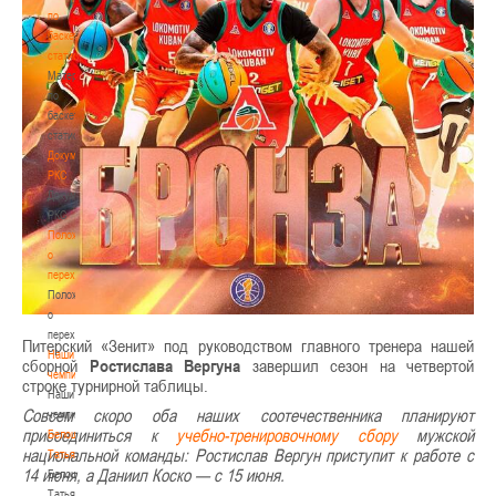
по
баскетбольной
статистике
Материалы
по
баскетбольной
статистике
Документы
РКС
Документы
РКС
Положение
о
переходах
Положение
о
переходах
Питерский «Зенит» под руководством главного тренера нашей
Наши
сборной
Ростислава Вергуна
завершил сезон на четвертой
чемпионы
строке турнирной таблицы.
Наши
Совсем скоро оба наших соотечественника планируют
чемпионы
присоединиться к
учебно-тренировочному сбору
мужской
Белошапко
национальной команды: Ростислав Вергун приступит к работе с
Татьяна
14 июня, а Даниил Коско — с 15 июня.
Белошапко
Татьяна