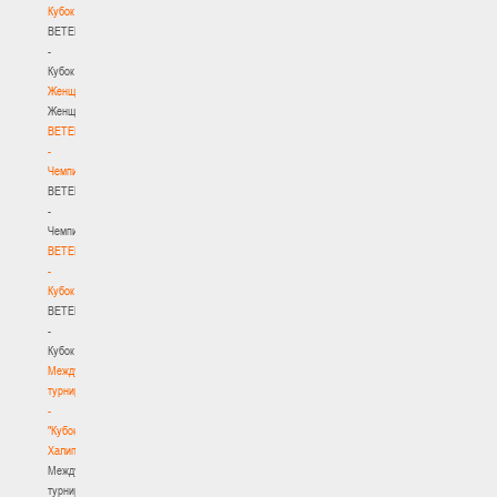
Кубок
BETERA
-
Кубок
Женщины
Женщины
BETERA
-
Чемпионат
BETERA
-
Чемпионат
BETERA
-
Кубок
BETERA
-
Кубок
Международный
турнир
-
"Кубок
Халипского"
Международный
турнир