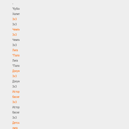
-
"Кубок
Халипского"
3x3
3x3
Чемпионат
3х3
Чемпионат
3х3
Лига
"Палова"
Лига
"Палова"
Документы
3х3
Документы
3х3
История
баскетбола
3х3
История
баскетбола
3х3
Детская
лига