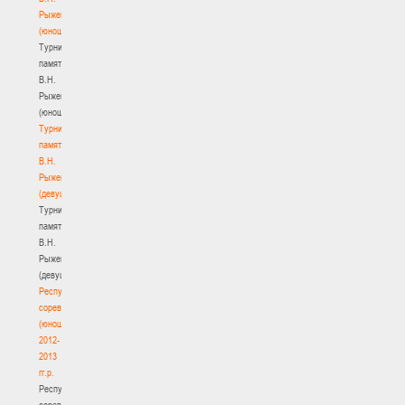
Рыженкова
(юноши)
Турнир
памяти
В.Н.
Рыженкова
(юноши)
Турнир
памяти
В.Н.
Рыженкова
(девушки)
Турнир
памяти
В.Н.
Рыженкова
(девушки)
Республиканские
соревнования
(юноши)
2012-
2013
гг.р.
Республиканские
соревнования