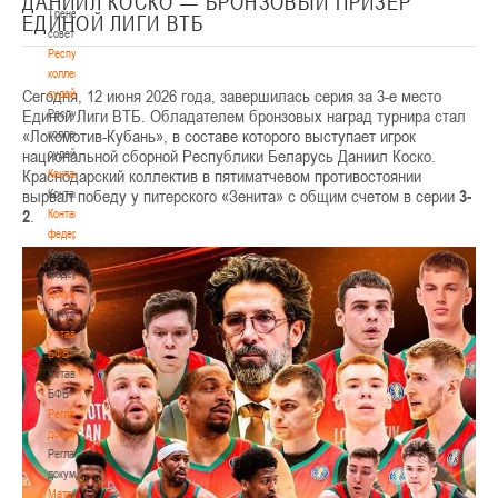
ДАНИИЛ КОСКО — БРОНЗОВЫЙ ПРИЗЕР
Тренерский
ЕДИНОЙ ЛИГИ ВТБ
совет
Республиканская
коллегия
Сегодня, 12 июня 2026 года, завершилась серия за 3-е место
судей
Единой Лиги ВТБ. Обладателем бронзовых наград турнира стал
Республиканская
«Локомотив-Кубань», в составе которого выступает игрок
коллегия
национальной сборной Республики Беларусь Даниил Коско.
судей
Краснодарский коллектив в пятиматчевом противостоянии
Контакты
вырвал победу у питерского «Зенита» с общим счетом в серии
3-
Контакты
2
.
Контакты
федерации
Контакты
федерации
Документы
Документы
Устав
БФБ
Устав
БФБ
Регламентирующие
документы
Регламентирующие
документы
Материалы