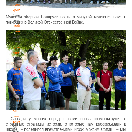
Сумникова
Ирина
Сумникова
Мужская сборная Беларуси почтила минутой молчания память
Ирина
погибших в Великой Отечественной Войне.
Швайбович
Елена
Швайбович
Елена
Едешко
Иван
Едешко
Иван
Обучающие
материалы
Обучающие
материалы
Тренерам
Тренерам
Сотрудничество
Сотрудничество
Как
стать
–
Сегодня у многих перед глазами вновь промелькнули те
волонтером
страшные страницы истории, о которых нам рассказывали в
Как
школе,
–
поделился впечатлениями игрок Максим Салаш.
–
Мы
стать