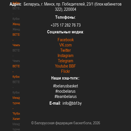
Кубок
Адрес
: Беларусь, г. Минск, пр. Победителей, 23/1 (блок кабинетов
BETERA
322), 220004
-
Телефоны
:
Кубок
Женщины
+375 17 282 76 73
Женщины
Социальные медиа
:
BETERA
Facebook
-
VK.com
Чемпионат
Twitter
BETERA
Instagram
-
Telegram
Чемпионат
Youtube BBF
BETERA
Flickr
-
Кубок
Наши хэш-теги:
:
BETERA
#belarusbasket
-
#nocbelarus
Кубок
#teambelarus
Международный
E-mail
:
турнир
-
"Кубок
Халипского"
© Белорусская федерация баскетбола, 2026
Международный
турнир