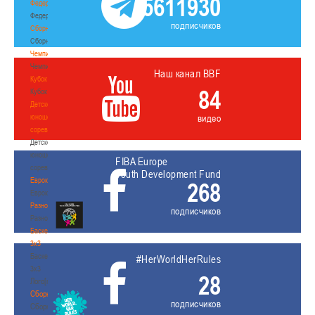
5611930
Федерация
Федерация
подписчиков
Сборные
Сборные
Чемпионат
Чемпионат
Наш канал BBF
Кубок
84
Кубок
Детско-
юношеские
видео
соревнования
Детско-
юношеские
FIBA Europe
соревнования
Youth Development Fund
Еврокубки
268
Еврокубки
Разное
подписчиков
Разное
Баскетбол
3х3
Баскетбол
#HerWorldHerRules
3х3
28
Лого[modid=121]
Сборные
подписчиков
Сборные