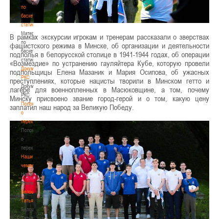
по
баскетбольной
статистике
Материалы
В рамках экскурсии игрокам и тренерам рассказали о зверствах
по
фашистского режима в Минске, об организации и деятельности
баскетбольной
подполья в белорусской столице в 1941-1944 годах, об операции
статистике
«Возмездие» по устранению гауляйтера Кубе, которую провели
Документы
подпольщицы Елена Мазаник и Мария Осипова, об ужасных
РКС
преступлениях, которые нацисты творили в Минском гетто и
Документы
лагере для военнопленных в Масюковщине, а том, почему
РКС
Минску присвоено звание город-герой и о том, какую цену
Положение
заплатил наш народ за Великую Победу.
о
переходах
Положение
о
переходах
Наши
чемпионы
Наши
чемпионы
Белошапко
Татьяна
Белошапко
Татьяна