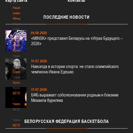
Карта сайта
Контакты
3х3
Национальная
команда.
ПОСЛЕДНИЕ
НОВОСТИ
Женщины
Национальная
команда.
04.08.2026
Женщины
«MINSK» представил Беларусь на «Играх Будущего –
Национальная
2026»
команда.
Мужчины
Национальная
31.07.2026
команда.
Навсегда в истории спорта: не стало олимпийского
Мужчины
чемпиона Ивана Едешко
Соревнования
Соревнования
Мужчины
Мужчины
31.07.2026
BETERA
БФБ выражает соболезнования родным и близким
-
Михаила Курилика
Чемпионат
BETERA
-
Чемпионат
БЕЛОРУССКАЯ
ФЕДЕРАЦИЯ БАСКЕТБОЛА
BETERA
-