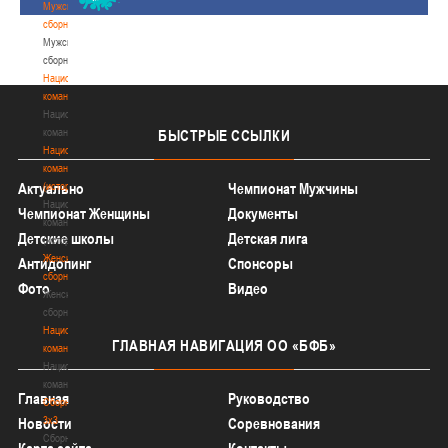
Мужские
сборные
Мужские
сборные
Национальная
команда
Национальная
команда
БЫСТРЫЕ
ССЫЛКИ
Национальная
команда
(история)
Актуально
Чемпионат Мужчины
Национальная
Чемпионат Женщины
Документы
команда
Детские школы
Детская лига
(история)
Женские
Антидопинг
Спонсоры
сборные
Фото
Видео
Женские
сборные
Национальная
ГЛАВНАЯ
НАВИГАЦИЯ ОО «БФБ»
команда
Национальная
команда
Главная
Руководство
Сборные
3х3
Новости
Соревнования
Сборные