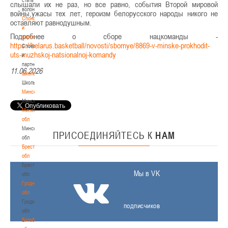
слышали их не раз, но все равно, события Второй мировой
волонтером
войны,ужасы тех лет, героизм белорусского народы никого не
Спонсоры
оставляют равнодушным.
и
Подробнее о сборе нацкоманды -
партнеры
https://belarus.basketball/novosti/sbornye/8869-v-minske-prokhodit-
Спонсоры
uts-muzhskoj-natsionalnoj-komandy
и
партнеры
11.06.2026
Школы
Школы
Минск
Минск
Минская
обл
Минская
ПРИСОЕДИНЯЙТЕСЬ
К
НАМ
обл
Брестская
обл
Брестская
Мы в VK
обл
Гродненская
обл
Гродненская
подписчиков
обл
Витебская