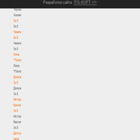
Разработка сайта
ITG-SOFT </>
-
"Кубок
Халипского"
3x3
3x3
Чемпионат
3х3
Чемпионат
3х3
Лига
"Палова"
Лига
"Палова"
Документы
3х3
Документы
3х3
История
баскетбола
3х3
История
баскетбола
3х3
Детская
лига