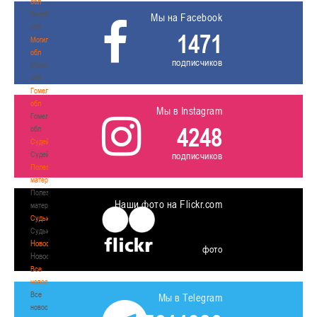
обл
Витебская
Мы на Facebook
обл
1471
Могилевская
обл
подписчиков
Могилевская
обл
Гомельская
обл
Мы в Instagram
Гомельская
4248
обл
Судейство
Судейство
подписчиков
Полезные
материалы
Полезные
Наши фото на Flickr.com
материалы
Судьи
Судьи
Новости
фото
Новости
Все
новости
Все
Мы в Telegram
новости