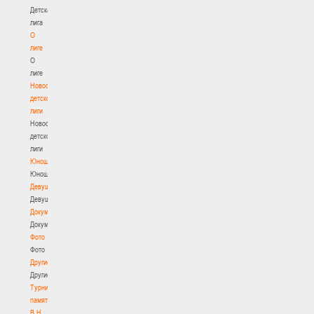
Детская
лига
О
лиге
О
лиге
Новости
детской
лиги
Новости
детской
лиги
Юноши
Юноши
Девушки
Девушки
Документы
Документы
Фото
Фото
Другие
Другие
Турнир
памяти
В.Н.