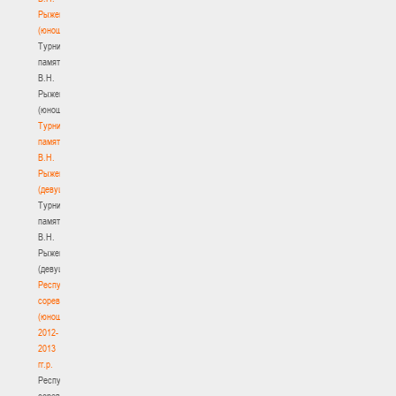
Рыженкова
(юноши)
Турнир
памяти
В.Н.
Рыженкова
(юноши)
Турнир
памяти
В.Н.
Рыженкова
(девушки)
Турнир
памяти
В.Н.
Рыженкова
(девушки)
Республиканские
соревнования
(юноши)
2012-
2013
гг.р.
Республиканские
соревнования