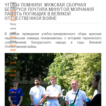
Тренерский
ЧТОБЫ ПОМНИЛИ. МУЖСКАЯ СБОРНАЯ
совет
БЕЛАРУСИ ПОЧТИЛА МИНУТОЙ МОЛЧАНИЯ
Республиканская
ПАМЯТЬ ПОГИБШИХ В ВЕЛИКОЙ
коллегия
ОТЕЧЕСТВЕННОЙ ВОЙНЕ
судей
Республиканская
коллегия
судей
В рамках проведения учебно-тренировочного сбора мужская
Контакты
национальная команда познакомилась с историей героического
Контакты
сопротивления белорусского народа в годы Великой
Контакты
Отечественной войны.
федерации
Контакты
федерации
Документы
Документы
Устав
БФБ
Устав
БФБ
Регламентирующие
документы
Регламентирующие
документы
Материалы