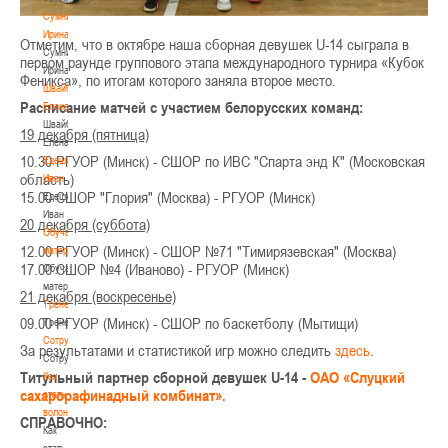
Сумникова
Ирина
Отметим, что в октябре наша сборная девушек U-14 сыграла в
Сумникова
первом раунде группового этапа международного турнира «Кубок
Ирина
Феникса», по итогам которого заняла второе место.
Швайбович
Расписание матчей с участием белорусских команд:
Елена
Швайбович
19 декабря (пятница)
Елена
10.30 РГУОР (Минск) - СШОР по ИВС "Спарта энд К" (Московская
Едешко
область)
Иван
15.00 СШОР "Глория" (Москва) - РГУОР (Минск)
Едешко
Иван
20 декабря (суббота)
Обучающие
12.00 РГУОР (Минск) - СШОР №71 "Тимирязевская" (Москва)
материалы
17.00 СШОР №4 (Иваново) - РГУОР (Минск)
Обучающие
материалы
21 декабря (воскресенье)
Тренерам
09.00 РГУОР (Минск) - СШОР по баскетболу (Мытищи)
Тренерам
Сотрудничество
За результатами и статистикой игр можно следить
здесь
.
Сотрудничество
Титульный партнер сборной девушек U-14 -
О
АО «Слуцкий
Как
сахарорафинадный комбинат».
стать
волонтером
СПРАВОЧНО:
Как
стать