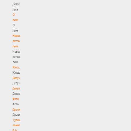
Детская
лига
О
лиге
О
лиге
Новости
детской
лиги
Новости
детской
лиги
Юноши
Юноши
Девушки
Девушки
Документы
Документы
Фото
Фото
Другие
Другие
Турнир
памяти
В.Н.