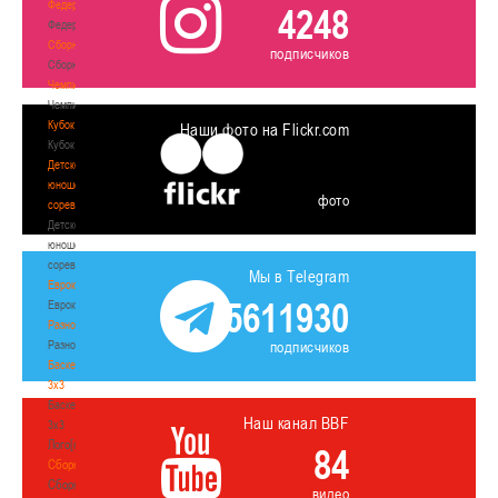
Федерация
4248
Федерация
Сборные
подписчиков
Сборные
Чемпионат
Чемпионат
Кубок
Наши фото на Flickr.com
Кубок
Детско-
юношеские
фото
соревнования
Детско-
юношеские
соревнования
Мы в Telegram
Еврокубки
5611930
Еврокубки
Разное
Разное
подписчиков
Баскетбол
3х3
Баскетбол
Наш канал BBF
3х3
Лого[modid=121]
84
Сборные
Сборные
видео