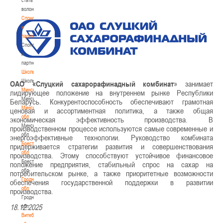
волонтером
Спонсоры
и
партнеры
Спонсоры
и
партнеры
Школы
Школы
ОАО «Слуцкий сахарорафинадный комбинат
» занимает
Минск
лидирующее положение на внутреннем рынке Республики
Минск
Беларусь. Конкурентоспособность обеспечивают грамотная
Минская
ценовая и ассортиментная политика, а также общая
обл
экономическая эффективность производства. В
Минская
производственном процессе используются самые современные и
обл
энергоэффективные технологии. Руководство комбината
Брестская
придерживается стратегии развития и совершенствования
обл
производства. Этому способствуют устойчивое финансовое
Брестская
положение предприятия, стабильный спрос на сахар на
обл
потребительском рынке, а также приоритетные возможности
Гродненская
обеспечения государственной поддержки в развитии
обл
производства.
Гродненская
18.12.2025
обл
Витебская