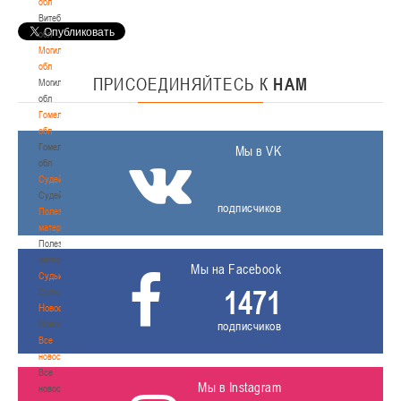
обл
Витебская
обл
Могилевская
обл
ПРИСОЕДИНЯЙТЕСЬ
К
НАМ
Могилевская
обл
Гомельская
обл
Гомельская
Мы в VK
обл
Судейство
Судейство
подписчиков
Полезные
материалы
Полезные
материалы
Мы на Facebook
Судьи
1471
Судьи
Новости
Новости
подписчиков
Все
новости
Все
Мы в Instagram
новости