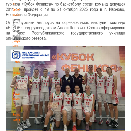
турнира «Кубок Феникса» по баскетболу среди команд девушек
по
2011 г.р. пройдет с 19 по 21 октября 2025 года в г. Иваново,
баскетбольной
Российская Федерация.
статистике
Материалы
От Республики Беларусь на соревнованиях выступит команда
по
«РГУОР» под руководством Алеси Лалович. Состав сформирован
баскетбольной
на базе Республиканского государственного училища
статистике
олимпийского резерва.
Документы
РКС
Документы
РКС
Положение
о
переходах
Положение
о
переходах
Наши
чемпионы
Наши
чемпионы
Белошапко
Татьяна
Белошапко
Татьяна