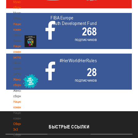
Мужские
сборные
Мужские
FIBA Europe
сборные
Youth Development Fund
Национальная
268
команда
Национальная
подписчиков
команда
Национальная
команда
(история)
#HerWorldHerRules
Национальная
28
команда
(история)
Женские
подписчиков
сборные
Женские
сборные
Национальная
команда
Национальная
команда
Сборные
БЫСТРЫЕ
ССЫЛКИ
3х3
Сборные