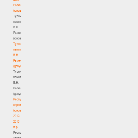
Рыженкова
(юноши)
Турнир
памяти
В.Н.
Рыженкова
(юноши)
Турнир
памяти
В.Н.
Рыженкова
(девушки)
Турнир
памяти
В.Н.
Рыженкова
(девушки)
Республиканские
соревнования
(юноши)
2012-
2013
гг.р.
Республиканские
соревнования