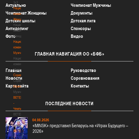
3х3
Актуально
Чемпионат Мужчины
Национальная
Чемпионат Женщины
Документы
команда.
Женщины
Детские школы
Детская лига
Национальная
Антидопинг
Спонсоры
команда.
Фото
Видео
Женщины
Национальная
команда.
Мужчины
ГЛАВНАЯ
НАВИГАЦИЯ ОО «БФБ»
Национальная
команда.
Мужчины
Главная
Руководство
Соревнования
Новости
Соревнования
Соревнования
Карта сайта
Контакты
Мужчины
Мужчины
BETERA
ПОСЛЕДНИЕ
НОВОСТИ
-
Чемпионат
BETERA
04.08.2026
-
«MINSK» представил Беларусь на «Играх Будущего –
Чемпионат
2026»
BETERA
-