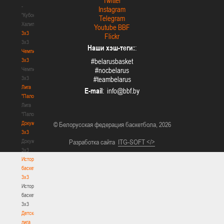
Twitter
-
Instagram
"Кубок
Telegram
Халипского"
Youtube BBF
3x3
Flickr
3x3
Наши хэш-теги:
:
Чемпионат
3х3
#belarusbasket
Чемпионат
#nocbelarus
3х3
#teambelarus
Лига
E-mail
:
"Палова"
Лига
"Палова"
Документы
© Белорусская федерация баскетбола, 2026
3х3
Документы
Разработка сайта
ITG-SOFT </>
3х3
История
баскетбола
3х3
История
баскетбола
3х3
Детская
лига