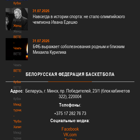
Кубок
BETERA
31.07.2026
-
Навсегда в истории спорта: не стало олимпийского
Кубок
чемпиона Ивана Едешко
Женщины
Женщины
BETERA
31.07.2026
-
БФБ выражает соболезнования родным и близким
Чемпионат
Михаила Курилика
BETERA
-
Чемпионат
BETERA
БЕЛОРУССКАЯ
ФЕДЕРАЦИЯ БАСКЕТБОЛА
-
Кубок
BETERA
Адрес
: Беларусь, г. Минск, пр. Победителей, 23/1 (блок кабинетов
-
322), 220004
Кубок
Телефоны
:
Международный
турнир
+375 17 282 76 73
-
Социальные медиа
:
"Кубок
Халипского"
Facebook
Международный
VK.com
турнир