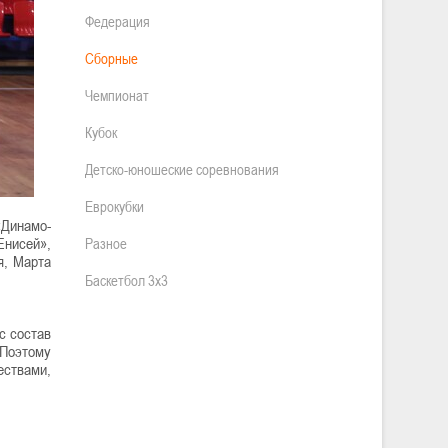
Федерация
Сборные
Чемпионат
Кубок
Детско-юношеские соревнования
Еврокубки
«Динамо-
Енисей»,
Разное
я, Марта
Баскетбол 3х3
с состав
 Поэтому
ествами,