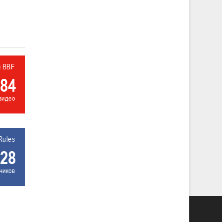
л BBF
84
видео
Rules
28
чиков