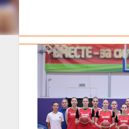
Тренерам
Учебно-тренировочный сбор для игроков женской
202
5
года
в
Минске
на базе спорткомплекса БК «Гориз