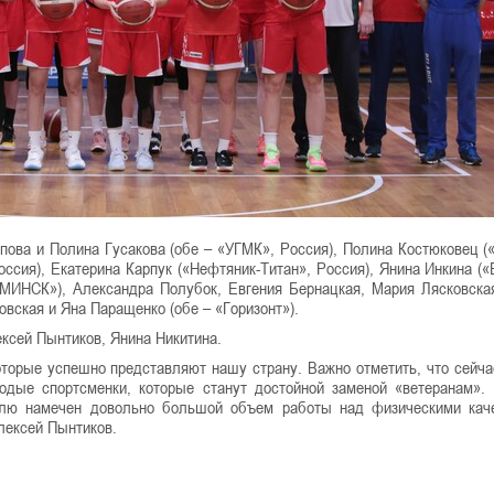
ова и Полина Гусакова (обе – «УГМК», Россия), Полина Костюковец (
оссия), Екатерина Карпук («Нефтяник-Титан», Россия), Янина Инкина («
«МИНСК»), Александра Полубок, Евгения Бернацкая, Мария Лясковска
овская и Яна Паращенко (обе – «Горизонт»).
ксей Пынтиков, Янина Никитина.
которые успешно представляют нашу страну. Важно отметить, что сейча
лодые спортсменки, которые станут достойной заменой
«
ветеранам
»
.
елю намечен довольно большой объем работы над физическими кач
лексей Пынтиков.