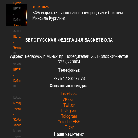
Кубок
31.07.2026
BETERA
БФБ выражает соболезнования родным и близким
-
Михаила Курилика
Кубок
Женщины
Женщины
BETERA
БЕЛОРУССКАЯ
ФЕДЕРАЦИЯ БАСКЕТБОЛА
-
Чемпионат
BETERA
Адрес
: Беларусь, г. Минск, пр. Победителей, 23/1 (блок кабинетов
-
322), 220004
Чемпионат
Телефоны
:
BETERA
-
+375 17 282 76 73
Кубок
Социальные медиа
:
BETERA
-
Facebook
Кубок
VK.com
Международный
Twitter
турнир
Instagram
-
Telegram
"Кубок
Youtube BBF
Халипского"
Flickr
Международный
Наши хэш-теги:
:
турнир