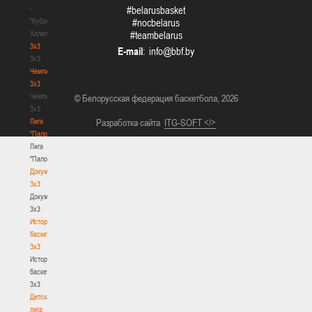
-
#belarusbasket
"Кубок
#nocbelarus
Халипского"
#teambelarus
3x3
E-mail
:
3x3
Чемпионат
3х3
Чемпионат
© Белорусская федерация баскетбола, 2026
3х3
Лига
Разработка сайта
ITG-SOFT </>
"Палова"
Лига
"Палова"
Документы
3х3
Документы
3х3
История
баскетбола
3х3
История
баскетбола
3х3
Детская
лига