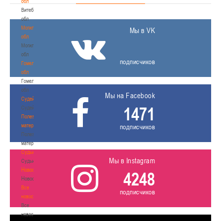
обл
Витебская
обл
Могилевская
Мы в VK
обл
Могилевская
обл
подписчиков
Гомельская
обл
Гомельская
обл
Мы на Facebook
Судейство
1471
Судейство
Полезные
материалы
подписчиков
Полезные
материалы
Судьи
Мы в Instagram
Судьи
Новости
4248
Новости
Все
подписчиков
новости
Все
новости