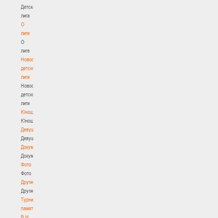
Детская
лига
О
лиге
О
лиге
Новости
детской
лиги
Новости
детской
лиги
Юноши
Юноши
Девушки
Девушки
Документы
Документы
Фото
Фото
Другие
Другие
Турнир
памяти
В.Н.