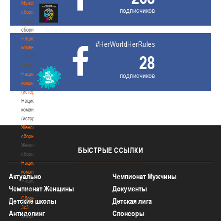
Мужские
подписчиков
сборные
Мужские
сборные
Национальная
#HerWorldHerRules
команда
28
Национальная
команда
Национальная
подписчиков
команда
(история)
Национальная
команда
(история)
Женские
сборные
Женские
БЫСТРЫЕ
ССЫЛКИ
сборные
Национальная
команда
Актуально
Чемпионат Мужчины
Национальная
Чемпионат Женщины
Документы
команда
Сборные
Детские школы
Детская лига
3х3
Антидопинг
Спонсоры
Сборные