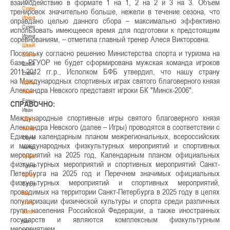
взаимодействию в формате 1 на 1, 2 на 2 и 3 на 3. Объем
Сумникова
тренировок значительно больше, нежели в течение сезона, что
Ирина
оправдано целью данного сбора – максимально эффективно
Сумникова
использовать имеющееся время для подготовки к предстоящим
Ирина
соревнованиям
, – отметила главный тренер Алеся Викторовна.
Швайбович
Поскольку согласно решению Министерства спорта и туризма на
Елена
базе РГУОР не будет сформирована мужская команда игроков
Швайбович
2011-2012 гг.р., Исполком БФБ утвердил, что нашу страну
Елена
на Международных спортивных играх святого благоверного князя
Едешко
Александра Невского представят игроки БК "Минск-2006".
Иван
Едешко
СПРАВОЧНО:
Иван
Международные спортивные игры святого благоверного князя
Обучающие
Александра Невского (далее – Игры) проводятся в соответствии с
материалы
Единым календарным планом межрегиональных, всероссийских
Обучающие
и международных физкультурных мероприятий и спортивных
материалы
мероприятий на 2025 год, Календарным планом официальных
Тренерам
физкультурных мероприятий и спортивных мероприятий Санкт-
Тренерам
Петербурга на 2025 год и Перечнем значимых официальных
Сотрудничество
физкультурных мероприятий и спортивных мероприятий,
Сотрудничество
проводимых на территории Санкт-Петербурга в 2025 году в целях
Как
популяризации физической культуры и спорта среди различных
стать
групп населения Российской Федерации, а также иностранных
волонтером
государств и являются комплексным физкультурным
Как
мероприятием.
стать