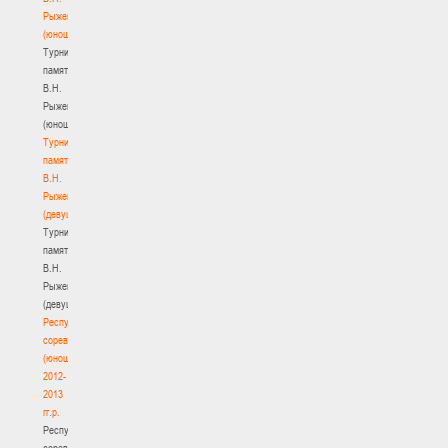
Рыженкова
(юноши)
Турнир
памяти
В.Н.
Рыженкова
(юноши)
Турнир
памяти
В.Н.
Рыженкова
(девушки)
Турнир
памяти
В.Н.
Рыженкова
(девушки)
Республиканские
соревнования
(юноши)
2012-
2013
гг.р.
Республиканские
соревнования