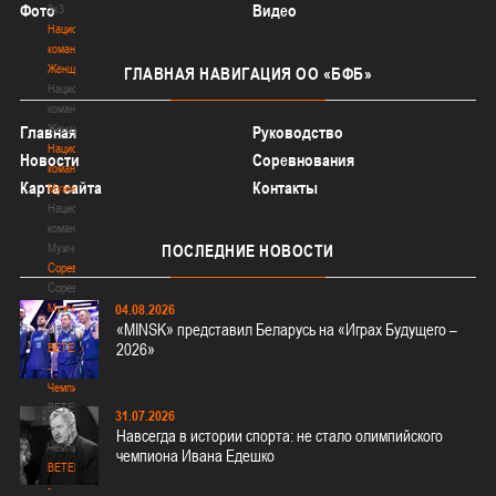
Фото
Видео
3х3
Национальная
команда.
Женщины
ГЛАВНАЯ
НАВИГАЦИЯ ОО «БФБ»
Национальная
команда.
Женщины
Главная
Руководство
Национальная
Новости
Соревнования
команда.
Карта сайта
Контакты
Мужчины
Национальная
команда.
Мужчины
ПОСЛЕДНИЕ
НОВОСТИ
Соревнования
Соревнования
Мужчины
04.08.2026
«MINSK» представил Беларусь на «Играх Будущего –
Мужчины
2026»
BETERA
-
Чемпионат
BETERA
31.07.2026
-
Навсегда в истории спорта: не стало олимпийского
Чемпионат
чемпиона Ивана Едешко
BETERA
-