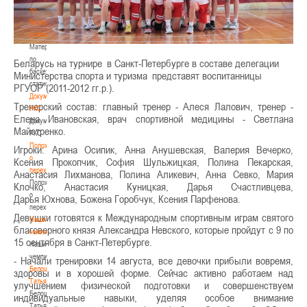
по
баскетбольной
статистике
Материалы
по
Беларусь на турнире
в Санкт-Петербурге в составе делегации
баскетбольной
Министерства спорта и туризма
представят воспитанницы
статистике
РГУОР (2011-2012 гг.р.).
Документы
Тренерский состав: главный тренер - Алеся Лалович, тренер -
РКС
Елена Ивановская, врач спортивной медицины - Светлана
Документы
Майстренко.
РКС
Положение
Игроки: Арина Осипик, Анна Анушевская, Валерия Вечерко,
о
Ксения Прокопчик, София Шульжицкая, Полина Пекарская,
переходах
Анастасия Лихманова, Полина Аликевич, Анна Севко, Мария
Положение
Клочко, Анастасия Куницкая, Дарья Счастливцева,
о
Дарья Юхнова, Божена Горобчук, Ксения Парфенова.
переходах
Девушки готовятся к Международным спортивным играм святого
Наши
благоверного князя Александра Невского, которые пройдут с 9 по
чемпионы
15 сентября в Санкт-Петербурге.
Наши
чемпионы
-
Начали тренировки 14 августа, все девочки прибыли вовремя,
Белошапко
здоровы и в хорошей форме. Сейчас активно работаем над
Татьяна
улучшением физической подготовки и совершенствуем
Белошапко
индивидуальные навыки, уделяя особое внимание
Татьяна