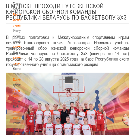
Тренерский
В МИНСКЕ ПРОХОДИТ УТС ЖЕНСКОЙ
совет
ЮНИОРСКОЙ СБОРНОЙ КОМАНДЫ
Республиканская
РЕСПУБЛИКИ БЕЛАРУСЬ ПО БАСКЕТБОЛУ 3Х3
коллегия
судей
Республиканская
В рамках подготовки к Международным спортивным играм
коллегия
святого благоверного князя Александра Невского учебно-
судей
тренировочный сбор женской юниорской сборной команды
Контакты
Республики Беларусь по баскетболу 3х3 (юниоры до 14 лет)
Контакты
проходит с 14 по 28 августа 2025 года на базе Республиканского
Контакты
государственного училища олимпийского резерва.
федерации
Контакты
федерации
Документы
Документы
Устав
БФБ
Устав
БФБ
Регламентирующие
документы
Регламентирующие
документы
Материалы