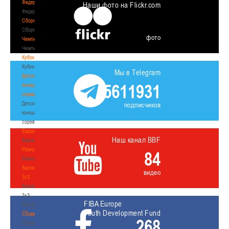
Федерация
Наши фото на Flickr.com
Федерация
Сборные
Сборные
фото
Чемпионат
Чемпионат
Кубок
Кубок
Мы в Telegram
Детско-
5611931
юношеские
соревнования
Детско-
подписчиков
юношеские
соревнования
Еврокубки
Наш канал BBF
Еврокубки
Разное
84
Разное
Баскетбол
видео
3х3
Баскетбол
3х3
FIBA Europe
Лого[modid=121]
Youth Development Fund
Сборные
268
Сборные