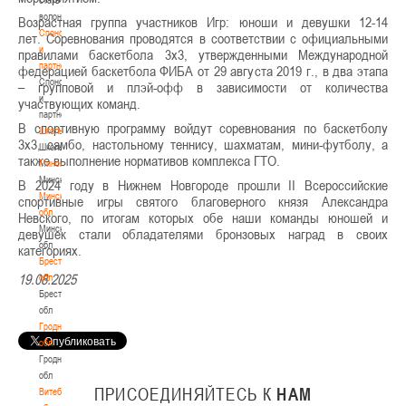
волонтером
Возрастная группа участников Игр: юноши и девушки 12-14
Спонсоры
лет. Соревнования проводятся в соответствии с официальными
и
правилами баскетбола 3х3, утвержденными Международной
партнеры
федерацией баскетбола ФИБА от 29 августа 2019 г., в два этапа
Спонсоры
– групповой и плэй-офф в зависимости от количества
и
участвующих команд.
партнеры
В спортивную программу войдут соревнования по баскетболу
Школы
3х3, самбо, настольному теннису, шахматам, мини-футболу, а
Школы
также выполнение нормативов комплекса ГТО.
Минск
Минск
В 2024 году в Нижнем Новгороде прошли II Всероссийские
Минская
спортивные игры святого благоверного князя Александра
обл
Невского, по итогам которых обе наши команды юношей и
Минская
девушек стали обладателями бронзовых наград в своих
обл
категориях.
Брестская
19.08.2025
обл
Брестская
обл
Гродненская
обл
Гродненская
обл
ПРИСОЕДИНЯЙТЕСЬ
К
НАМ
Витебская