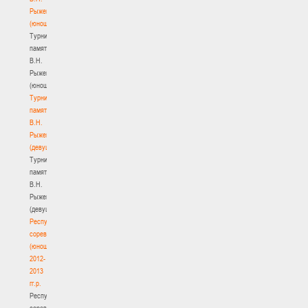
Рыженкова
(юноши)
Турнир
памяти
В.Н.
Рыженкова
(юноши)
Турнир
памяти
В.Н.
Рыженкова
(девушки)
Турнир
памяти
В.Н.
Рыженкова
(девушки)
Республиканские
соревнования
(юноши)
2012-
2013
гг.р.
Республиканские
соревнования