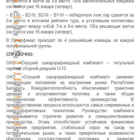
встретятся в матче за 3-е место. Оба заключительных поединка
обл
состоятся уже 16 января (четверг).
Витебская
обл
– В1-III – B2-IV; B2-III – В1-IV – победители этих пар сразятся за
Могилевская
5-е место в итоговом рейтинге тура, а уступившие коллективы
обл
разыграют между собой 7-е и 8-е места. Оба решающих матча
Могилевская
состоятся уже 16 января (четверг).
обл
В Суперфинал проходят по 4 сильнейшие команды из каждой
Гомельская
полуфинальной группы.
обл
Гомельская
СПРАВОЧНО:
обл
ОАО «Слуцкий сахарорафинадный комбинат» – титульный
Судейство
партнер сборной девушек U-13.
Судейство
Полезные
ОАО «Слуцкий сахарорафинадный комбинат» занимает
материалы
лидирующее положение на внутреннем рынке Республики
Полезные
Беларусь. Конкурентоспособность обеспечивают грамотная
материалы
ценовая и ассортиментная политика, а также общая
Судьи
экономическая эффективность производства. В
Судьи
производственном процессе используются самые современные и
Новости
энергоэффективные технологии. Руководство комбината
Новости
придерживается стратегии развития и совершенствования
Все
производства. Этому способствуют устойчивое финансовое
новости
положение предприятия, стабильный спрос на сахар на
Все
потребительском рынке, а также приоритетные возможности
новости
обеспечения государственной поддержки в развитии