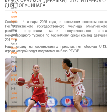
КУБОК ФЕНИКСА (ДЕВУШКИ). ИТОГИ ПЕРВОГО
Тренерский
ДНЯ ПОЛУФИНАЛА
совет
Республиканская
коллегия
Сегодня, 14 января 2025 года, в столичном спорткомплексе
судей
Республиканского государственного училища олимпийского
Республиканская
резерва стартовали матчи полуфинального этапа
коллегия
международного турнира по баскетболу среди команд девушек
судей
2011 г.р.
Контакты
Контакты
Нашу страну на соревнованиях представляет сборная U-13,
Контакты
игроки которой ведут подготовку на базе РГУОР.
федерации
Контакты
федерации
Документы
Документы
Устав
БФБ
Устав
БФБ
Регламентирующие
документы
Регламентирующие
документы
Материалы