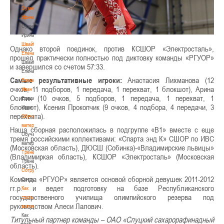
Сумникова
Ирина
Сумникова
Ирина
Швайбович
Однако второй поединок, против КСШОР «Электросталь»,
Елена
прошел практически полностью под диктовку команды «РГУОР»
Швайбович
и завершился со счетом 57:33.
Елена
Самые результативные игроки:
Анастасия Лихманова (12
Едешко
очков, 11 подборов, 1 передача, 1 перехват, 1 блокшот), Арина
Иван
Осипик (10 очков, 5 подборов, 1 передача, 1 перехват, 1
Едешко
блокшот), Ксения Прокопчик (9 очков, 4 подбора, 4 передачи, 3
Иван
перехвата).
Обучающие
материалы
Наша сборная расположилась в подгруппе «В1» вместе с еще
Обучающие
тремя российскими коллективами: «Спарта энд К» СШОР по ИВС
материалы
(Московская область), ДЮСШ (Собинка)-«Владимирские львицы»
Тренерам
(Владимиркая область), КСШОР «Электросталь» (Московская
Тренерам
область).
Сотрудничество
Команда «РГУОР» является основой сборной девушек 2011-2012
Сотрудничество
гг.р. и ведет подготовку на базе Республиканского
Как
государственного училища олимпийского резерва под
стать
руководством Алеси Лалович.
волонтером
Как
Титульный партнер команды – ОАО «Слуцкий сахарорафинадный
стать