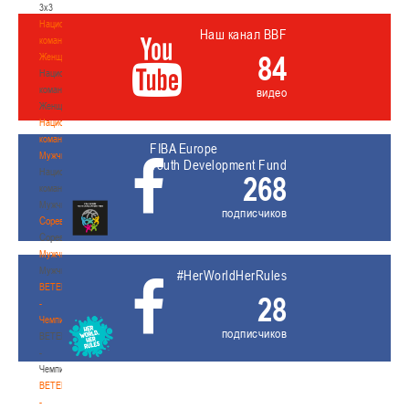
3х3
Национальная
Наш канал BBF
команда.
84
Женщины
Национальная
команда.
видео
Женщины
Национальная
команда.
FIBA Europe
Мужчины
Youth Development Fund
Национальная
268
команда.
Мужчины
подписчиков
Соревнования
Соревнования
Мужчины
Мужчины
#HerWorldHerRules
BETERA
28
-
Чемпионат
подписчиков
BETERA
-
Чемпионат
BETERA
-