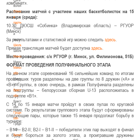
комбинат».
волонтером
Расписание матчей с участием наших баскетболисток на 15
Спонсоры
января (среда):
и
партнеры
10.30 ДЮСШ «Собинка» (Владимирская область) – РГУОР
Спонсоры
(Минск)
и
За результатами и статистикой игр можно следить
здесь
.
партнеры
Школы
Прямая трансляция матчей будет доступна
здесь
.
Школы
Место проведения: с/к РГУОР (г. Минск, ул. Филимонова, 51Б)
Минск
Минск
ФОРМАТ ПРОВЕДЕНИЯ ПОЛУФИНАЛЬНОГО ЭТАПА
Минская
На данном этапе соревнований 16 сильнейших команд по итогам
обл
прошедших туров разделены на две группы по 8 дружин («А» и
Минская
«В»). Группы, в свою очередь, в рамках Полуфинала разделены
обл
на подгруппы – белорусская сборная U-13 расположилась в
Брестская
подгруппе «В1».
обл
Брестская
С 14 по 15 января матчи пройдут в своих пулах по круговой
обл
системе. По результатам группового этапа будут сформированы
Гродненская
следующие пары, которые также 15 января продолжат борьбу в
обл
турнире:
Гродненская
– В1-I – B2-II; B2-I – В1-II – победители этих пар выходят в финал
обл
и будут бороться за золото этапа, а проигравшие дружины
Витебская