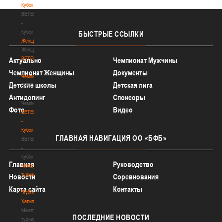
Кубок
BETERA
-
Кубок
БЫСТРЫЕ
ССЫЛКИ
Женщины
Женщины
BETERA
Актуально
Чемпионат Мужчины
-
Чемпионат Женщины
Документы
Чемпионат
Детские школы
Детская лига
BETERA
-
Антидопинг
Спонсоры
Чемпионат
Фото
Видео
BETERA
-
Кубок
ГЛАВНАЯ
НАВИГАЦИЯ ОО «БФБ»
BETERA
-
Кубок
Главная
Руководство
Международный
турнир
Новости
Соревнования
-
Карта сайта
Контакты
"Кубок
Халипского"
Международный
ПОСЛЕДНИЕ
НОВОСТИ
турнир