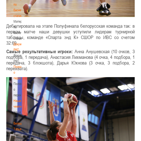
по
баскетбольной
статистике
Материалы
Дебютировала на этапе Полуфинала белорусская команда так: в
по
первом матче наши девушки уступили лидерам турнирной
баскетбольной
таблицы, команде «Спарта энд К» СШОР по ИВС со счетом
статистике
32:69.
Документы
РКС
Самые результативные игроки:
Анна Анушевская (10 очков, 3
Документы
подбора, 1 передача), Анастасия Лихманова (4 очка, 4 подбора, 1
РКС
передача, 3 блокшота), Дарья Юхнова (3 очка, 3 подбора, 2
Положение
перехвата).
о
переходах
Положение
о
переходах
Наши
чемпионы
Наши
чемпионы
Белошапко
Татьяна
Белошапко
Татьяна