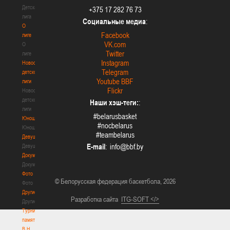
Детская
+375 17 282 76 73
лига
Социальные медиа
:
О
Facebook
лиге
VK.com
О
Twitter
лиге
Instagram
Новости
Telegram
детской
Youtube BBF
лиги
Flickr
Новости
детской
Наши хэш-теги:
:
лиги
#belarusbasket
Юноши
#nocbelarus
Юноши
#teambelarus
Девушки
E-mail
:
Девушки
Документы
Документы
Фото
© Белорусская федерация баскетбола, 2026
Фото
Другие
Разработка сайта
ITG-SOFT </>
Другие
Турнир
памяти
В.Н.