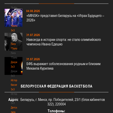
-
"Кубок
04.08.2026
Халипского"
«MINSK» представил Беларусь на «Играх Будущего –
3x3
2026»
3x3
Чемпионат
3х3
31.07.2026
Чемпионат
Навсегда в истории спорта: не стало олимпийского
3х3
чемпиона Ивана Едешко
Лига
"Палова"
Лига
"Палова"
31.07.2026
Документы
БФБ выражает соболезнования родным и близким
3х3
Михаила Курилика
Документы
3х3
История
баскетбола
БЕЛОРУССКАЯ
ФЕДЕРАЦИЯ БАСКЕТБОЛА
3х3
История
баскетбола
Адрес
: Беларусь, г. Минск, пр. Победителей, 23/1 (блок кабинетов
3х3
322), 220004
Детская
Телефоны
:
лига