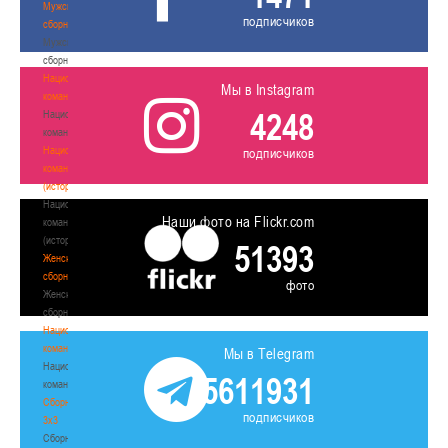
Мужские
подписчиков
сборные
Мужские
сборные
Национальная
Мы в Instagram
команда
4248
Национальная
команда
Национальная
подписчиков
команда
(история)
Национальная
Наши фото на Flickr.com
команда
(история)
51393
Женские
сборные
фото
Женские
сборные
Национальная
команда
Мы в Telegram
Национальная
5611931
команда
Сборные
подписчиков
3х3
Сборные