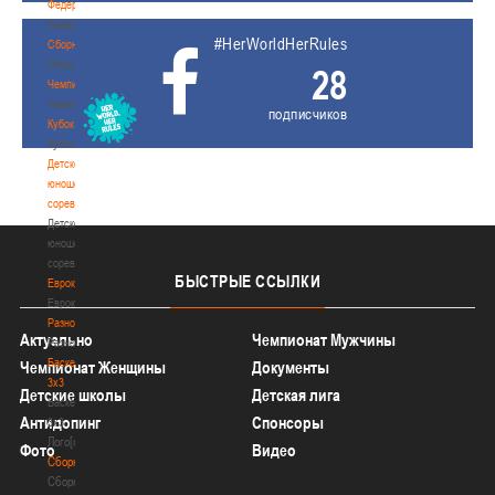
Федерация
Федерация
#HerWorldHerRules
Сборные
Сборные
28
Чемпионат
Чемпионат
подписчиков
Кубок
Кубок
Детско-
юношеские
соревнования
Детско-
юношеские
соревнования
БЫСТРЫЕ
ССЫЛКИ
Еврокубки
Еврокубки
Разное
Актуально
Чемпионат Мужчины
Разное
Баскетбол
Чемпионат Женщины
Документы
3х3
Детские школы
Детская лига
Баскетбол
Антидопинг
Спонсоры
3х3
Лого[modid=121]
Фото
Видео
Сборные
Сборные