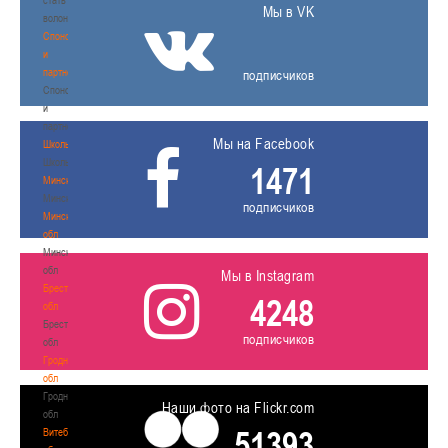
Мы в VK
волонтером
Спонсоры
и
партнеры
подписчиков
Спонсоры
и
партнеры
Мы на Facebook
Школы
Школы
1471
Минск
Минск
подписчиков
Минская
обл
Минская
обл
Мы в Instagram
Брестская
4248
обл
Брестская
подписчиков
обл
Гродненская
обл
Гродненская
Наши фото на Flickr.com
обл
51393
Витебская