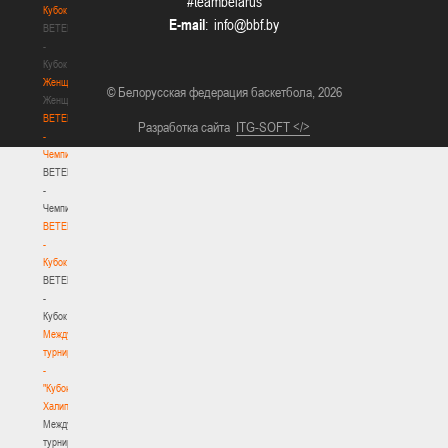
#teambelarus
Кубок
E-mail
:
BETERA
-
Кубок
Женщины
© Белорусская федерация баскетбола, 2026
Женщины
BETERA
Разработка сайта
ITG-SOFT </>
-
Чемпионат
BETERA
-
Чемпионат
BETERA
-
Кубок
BETERA
-
Кубок
Международный
турнир
-
"Кубок
Халипского"
Международный
турнир