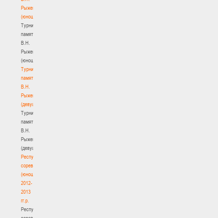
Рыженкова
(юноши)
Турнир
памяти
В.Н.
Рыженкова
(юноши)
Турнир
памяти
В.Н.
Рыженкова
(девушки)
Турнир
памяти
В.Н.
Рыженкова
(девушки)
Республиканские
соревнования
(юноши)
2012-
2013
гг.р.
Республиканские
соревнования