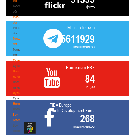
обл
Витебская
фото
обл
Могилевская
обл
Мы в Telegram
Могилевская
обл
5611929
Гомельская
обл
подписчиков
Гомельская
обл
Судейство
Судейство
Наш канал BBF
Полезные
84
материалы
Полезные
видео
материалы
Судьи
Судьи
Новости
FIBA Europe
Новости
Youth Development Fund
268
Все
новости
Все
подписчиков
новости