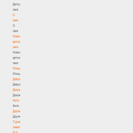
Детская
лига
О
лиге
О
лиге
Новости
детской
лиги
Новости
детской
лиги
Юноши
Юноши
Девушки
Девушки
Документы
Документы
Фото
Фото
Другие
Другие
Турнир
памяти
В.Н.