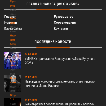
Мужские
ГЛАВНАЯ
НАВИГАЦИЯ ОО «БФБ»
сборные
Мужские
сборные
Главная
Руководство
Национальная
Новости
Соревнования
команда
Национальная
Карта сайта
Контакты
команда
Национальная
команда
ПОСЛЕДНИЕ
НОВОСТИ
(история)
Национальная
команда
04.08.2026
(история)
«MINSK» представил Беларусь на «Играх Будущего –
Женские
2026»
сборные
Женские
сборные
31.07.2026
Национальная
Навсегда в истории спорта: не стало олимпийского
команда
чемпиона Ивана Едешко
Национальная
команда
Сборные
3х3
31.07.2026
БФБ выражает соболезнования родным и близким
Сборные