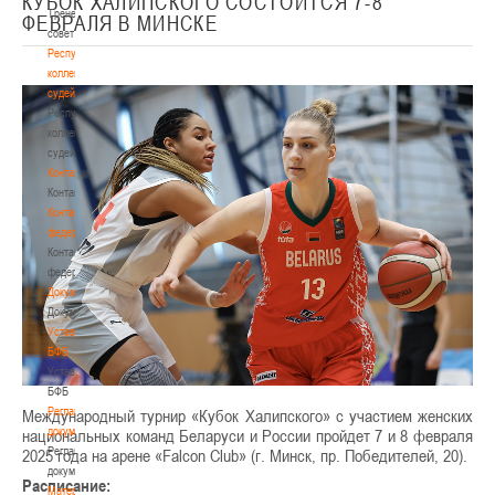
КУБОК ХАЛИПСКОГО СОСТОИТСЯ 7-8
Тренерский
ФЕВРАЛЯ В МИНСКЕ
совет
Республиканская
коллегия
судей
Республиканская
коллегия
судей
Контакты
Контакты
Контакты
федерации
Контакты
федерации
Документы
Документы
Устав
БФБ
Устав
БФБ
Регламентирующие
Международный турнир «Кубок Халипского» с участием женских
документы
национальных команд Беларуси и России пройдет 7 и 8 февраля
Регламентирующие
2025 года на арене «Falcon Club» (г. Минск, пр. Победителей, 20).
документы
Расписание:
Материалы