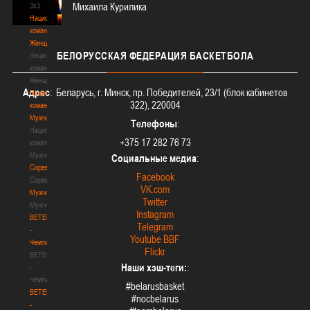
Михаила Курилика
3х3
Национальная
команда.
Женщины
БЕЛОРУССКАЯ
ФЕДЕРАЦИЯ БАСКЕТБОЛА
Национальная
команда.
Женщины
Адрес
: Беларусь, г. Минск, пр. Победителей, 23/1 (блок кабинетов
Национальная
322), 220004
команда.
Мужчины
Телефоны
:
Национальная
+375 17 282 76 73
команда.
Мужчины
Социальные медиа
:
Соревнования
Facebook
Соревнования
VK.com
Мужчины
Twitter
Мужчины
Instagram
BETERA
Telegram
-
Youtube BBF
Чемпионат
Flickr
BETERA
Наши хэш-теги:
:
-
Чемпионат
#belarusbasket
BETERA
#nocbelarus
-