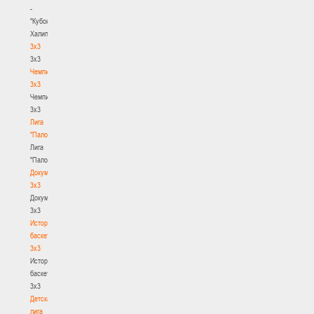
-
"Кубок
Халипского"
3x3
3x3
Чемпионат
3х3
Чемпионат
3х3
Лига
"Палова"
Лига
"Палова"
Документы
3х3
Документы
3х3
История
баскетбола
3х3
История
баскетбола
3х3
Детская
лига