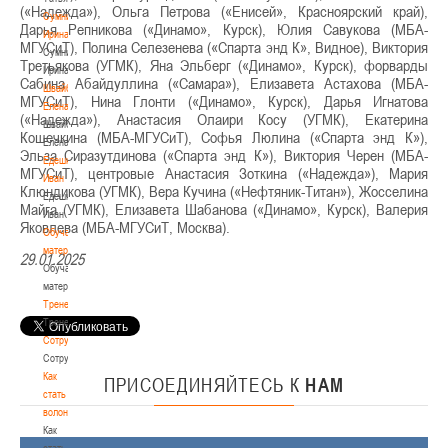
(«Надежда»), Ольга Петрова («Енисей», Красноярский край),
Сумникова
Дарья Репникова («Динамо», Курск), Юлия Савукова (МБА-
Ирина
МГУСиТ), Полина Селезенева («Спарта энд К», Видное), Виктория
Сумникова
Третьякова (УГМК), Яна Эльберг («Динамо», Курск), форварды
Ирина
Сабина Абайдуллина («Самара»), Елизавета Астахова (МБА-
Швайбович
МГУСиТ), Нина Глонти («Динамо», Курск), Дарья Игнатова
Елена
(«Надежда»), Анастасия Олаири Косу (УГМК), Екатерина
Швайбович
Кошечкина (МБА-МГУСиТ), Софья Люлина («Спарта энд К»),
Елена
Эльза Сиразутдинова («Спарта энд К»), Виктория Черен (МБА-
Едешко
МГУСиТ), центровые Анастасия Зоткина («Надежда»), Мария
Иван
Клюндикова (УГМК), Вера Кучина («Нефтяник-Титан»), Жосселина
Едешко
Майга (УГМК), Елизавета Шабанова («Динамо», Курск), Валерия
Иван
Яковлева (МБА-МГУСиТ, Москва).
Обучающие
материалы
29.01.2025
Обучающие
материалы
Тренерам
Тренерам
Сотрудничество
Сотрудничество
Как
ПРИСОЕДИНЯЙТЕСЬ
К
НАМ
стать
волонтером
Как
стать