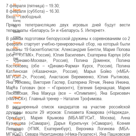
по
7 февраля (пятница) – 19.30;
баскетбольной
8 февраля (суббота) – 16.30.
статистике
Вход – свободный.
Материалы
Прямую телетрансляцию двух игровых дней будут вести
по
телеканалы «Беларусь 5» и «Беларусь 5. Интернет».
баскетбольной
статистике
В рамках подготовки белорусской дружины к соревнованиям со 2
Документы
февраля стартует учебно-тренировочный сбор, на который были
РКС
вызваны 19 баскетболисток: Александрия Бентли, Мария Попова
Документы
(обе – «УГМК», Россия), Юлия Василевич, Екатерина Карпук (обе
РКС
– «Динамо-Москва», Россия), Полина Доменюк, Полина
Положение
Костюковец (обе – «Динамо-Фарма» Курск, Россия), Полина
о
Катлинская («Казаночка», Россия), Марья Бойко («МБА-
переходах
МГУСиТ-2», Россия), Анастасия Веремеенко, Юлия Рытикова,
Положение
Яна Яхновец, Виктория Гаспер, Екатерина Ялчик, Янина Инкина,
о
Марта Головач (все – «Горизонт»), Евгения Бернацкая, Мария
переходах
Лясковская, Яна Макуца (все – «Олимпия»), Яна Борисевич
Наши
(«МИНСК»). Главный тренер – Наталия Трофимова.
чемпионы
В расширенный список кандидатов на участие российской
Наши
дружины вошли 29 игроков: Елизавета Комарова («Надежда»,
чемпионы
Оренбург), Мария Крымова (МБА-МГУСиТ, Москва), Анна
Белошапко
Кузнецова («Самара»), Дарья Курильчук («Самара»), Ксения
Татьяна
Левченко (УГМК, Екатеринбург), Вероника Логинова (МБА-
Белошапко
МГУСиТ), Севара Нуритдинова («Ника-Лузалес»), Яна Пашковская
Татьяна