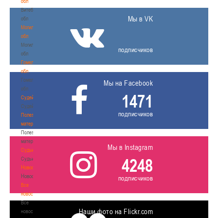
обл
Витебская
Мы в VK
обл
Могилевская
обл
Могилевская
подписчиков
обл
Гомельская
обл
Гомельская
Мы на Facebook
обл
1471
Судейство
Судейство
подписчиков
Полезные
материалы
Полезные
материалы
Мы в Instagram
Судьи
4248
Судьи
Новости
Новости
подписчиков
Все
новости
Все
Наши фото на Flickr.com
новости