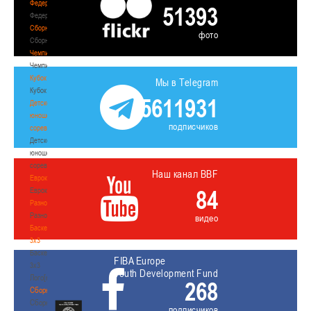
Федерация
51393
Федерация
Сборные
фото
Сборные
Чемпионат
Чемпионат
Кубок
Мы в Telegram
Кубок
5611931
Детско-
юношеские
подписчиков
соревнования
Детско-
юношеские
соревнования
Наш канал BBF
Еврокубки
84
Еврокубки
Разное
Разное
видео
Баскетбол
3х3
Баскетбол
FIBA Europe
3х3
Youth Development Fund
Лого[modid=121]
268
Сборные
Сборные
подписчиков