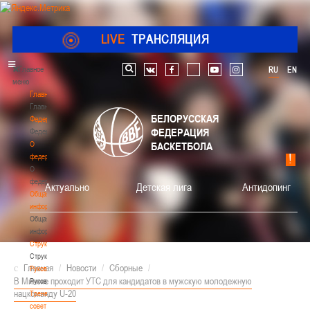
LIVE
ТРАНСЛЯЦИЯ
Главное
RU
EN
Поиск по сайту
vk
facebook
youtube
instagram
меню
Главная
Главная
БЕЛОРУССКАЯ
Федерация
ФЕДЕРАЦИЯ
Федерация
О
БАСКЕТБОЛА
федерации
О
федерации
Актуально
Детская лига
Антидопинг
Общая
информация
Общая
информация
Структура
Структура
Главная
/
Новости
/
Сборные
/
Руководство
В Минске проходит УТС для кандидатов в мужскую молодежную
Руководство
нацкоманду U-20
Тренерский
совет