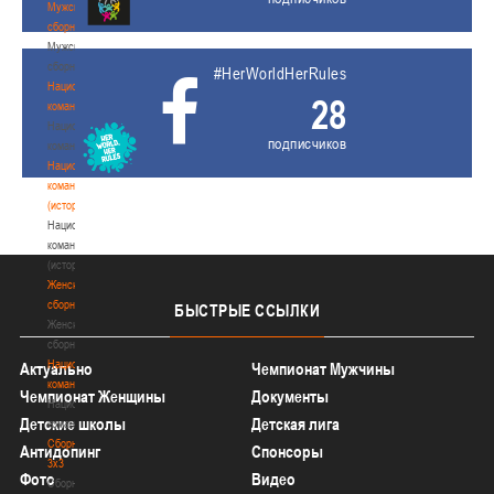
Мужские
сборные
Мужские
сборные
#HerWorldHerRules
Национальная
28
команда
Национальная
подписчиков
команда
Национальная
команда
(история)
Национальная
команда
(история)
Женские
сборные
БЫСТРЫЕ
ССЫЛКИ
Женские
сборные
Национальная
Актуально
Чемпионат Мужчины
команда
Чемпионат Женщины
Документы
Национальная
Детские школы
Детская лига
команда
Сборные
Антидопинг
Спонсоры
3х3
Фото
Видео
Сборные