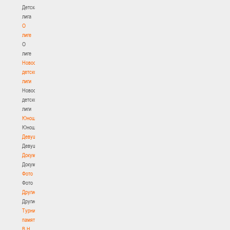
Детская
лига
О
лиге
О
лиге
Новости
детской
лиги
Новости
детской
лиги
Юноши
Юноши
Девушки
Девушки
Документы
Документы
Фото
Фото
Другие
Другие
Турнир
памяти
В.Н.