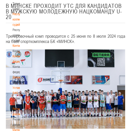
Тренерский
В МИНСКЕ ПРОХОДИТ УТС ДЛЯ КАНДИДАТОВ
совет
В МУЖСКУЮ МОЛОДЕЖНУЮ НАЦКОМАНДУ U-
Республиканская
20
коллегия
судей
Республиканская
Тренировочный кэмп проводится с 25 июня по 8 июля 2024 года
коллегия
на базе спорткомплекса БК «МИНСК».
судей
Контакты
Контакты
Контакты
федерации
Контакты
федерации
Документы
Документы
Устав
БФБ
Устав
БФБ
Регламентирующие
документы
Регламентирующие
документы
Материалы