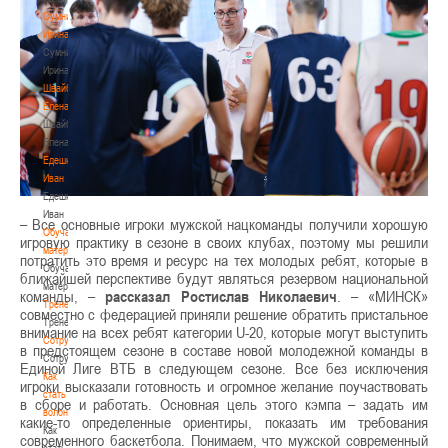
Сумникова
Ирина
Сумникова
Ирина
Швайбович
Елена
Швайбович
Елена
Едешко
Иван
Едешко
Иван
– Все основные игроки мужской нацкоманды получили хорошую
Обучающие
игровую практику в сезоне в своих клубах, поэтому мы решили
материалы
потратить это время и ресурс на тех молодых ребят, которые в
Обучающие
ближайшей перспективе будут являться резервом национальной
материалы
команды, –
рассказал Ростислав Николаевич
. – «МИНСК»
Тренерам
совместно с федерацией приняли решение обратить пристальное
Тренерам
внимание на всех ребят категории U-20, которые могут выступить
Сотрудничество
в предстоящем сезоне в составе новой молодежной команды в
Сотрудничество
Единой Лиге ВТБ в следующем сезоне. Все без исключения
Как
игроки высказали готовность и огромное желание поучаствовать
стать
в сборе и работать. Основная цель этого кэмпа – задать им
волонтером
какие-то определенные ориентиры, показать им требования
Как
современного баскетбола. Понимаем, что мужской современный
стать