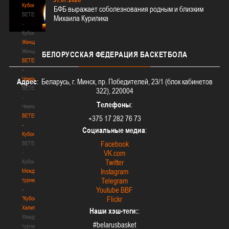
Кубок
БФБ выражает соболезнования родным и близким
BETERA
Михаила Курилика
-
Кубок
Женщины
Женщины
БЕЛОРУССКАЯ
ФЕДЕРАЦИЯ БАСКЕТБОЛА
BETERA
-
Чемпионат
Адрес
: Беларусь, г. Минск, пр. Победителей, 23/1 (блок кабинетов
BETERA
322), 220004
-
Телефоны
:
Чемпионат
BETERA
+375 17 282 76 73
-
Социальные медиа
:
Кубок
Facebook
BETERA
VK.com
-
Twitter
Кубок
Instagram
Международный
Telegram
турнир
Youtube BBF
-
Flickr
"Кубок
Халипского"
Наши хэш-теги:
:
Международный
#belarusbasket
турнир