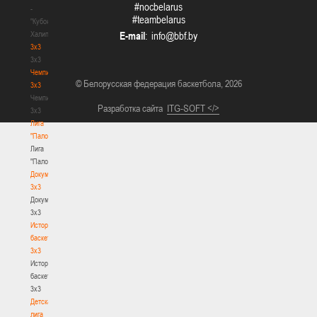
#nocbelarus
-
#teambelarus
"Кубок
Халипского"
E-mail
:
3x3
3x3
Чемпионат
© Белорусская федерация баскетбола, 2026
3х3
Чемпионат
Разработка сайта
ITG-SOFT </>
3х3
Лига
"Палова"
Лига
"Палова"
Документы
3х3
Документы
3х3
История
баскетбола
3х3
История
баскетбола
3х3
Детская
лига