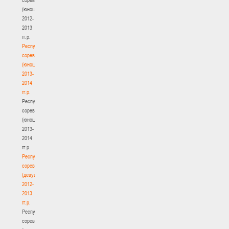
(юноши)
2012-
2013
гг.р.
Республиканские
соревнования
(юноши)
2013-
2014
гг.р.
Республиканские
соревнования
(юноши)
2013-
2014
гг.р.
Республиканские
соревнования
(девушки)
2012-
2013
гг.р.
Республиканские
соревнования