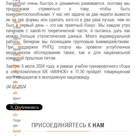
баскетбол очень быстро и динамично развивается, поэтому мы
волонтером
продолжаем стремиться к тому, чтобы быть
Спонсоры
конкурентоспособными. У нас нет задачи за две недели вывести
и
их на пик формы или сделать кого-то в два раза лучше, чем он
партнеры
был в первый день – это как приятный бонус. Мы каждое утро
Спонсоры
начинаем с какой-то теоретической части, я пытаюсь дать как
и
можно больше статистических данных. Много индивидуальной
партнеры
работы. Вечером мы посвящаем групповым взаимодействиям.
Школы
При поддержке РНПЦ спорта мы провели углубленное
Школы
медицинское обследование также, как и для национальной
Минск
командой прошлым летом.
Минск
Завтра, 5 июля 2024 года, в рамках учебно-тренировочного сбора
Минская
в спорткомплексе БК «МИНСК» в 11.30 пройдет товарищеский
обл
матч кандидатов в молодежную нацкоманду.
Минская
обл
04.07.2024
Брестская
обл
Брестская
обл
Гродненская
обл
Гродненская
ПРИСОЕДИНЯЙТЕСЬ
К
НАМ
обл
Витебская