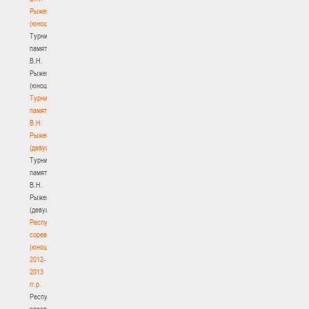
Рыженкова
(юноши)
Турнир
памяти
В.Н.
Рыженкова
(юноши)
Турнир
памяти
В.Н.
Рыженкова
(девушки)
Турнир
памяти
В.Н.
Рыженкова
(девушки)
Республиканские
соревнования
(юноши)
2012-
2013
гг.р.
Республиканские
соревнования