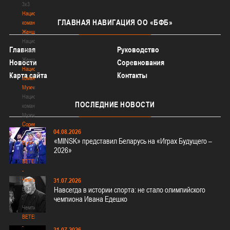
3х3
Национальная
ГЛАВНАЯ
НАВИГАЦИЯ ОО «БФБ»
команда.
Женщины
Национальная
Главная
Руководство
команда.
Женщины
Новости
Соревнования
Национальная
Карта сайта
Контакты
команда.
Мужчины
Национальная
ПОСЛЕДНИЕ
НОВОСТИ
команда.
Мужчины
Соревнования
04.08.2026
Соревнования
«MINSK» представил Беларусь на «Играх Будущего –
Мужчины
2026»
Мужчины
BETERA
-
Чемпионат
31.07.2026
Навсегда в истории спорта: не стало олимпийского
BETERA
чемпиона Ивана Едешко
-
Чемпионат
BETERA
-
31.07.2026