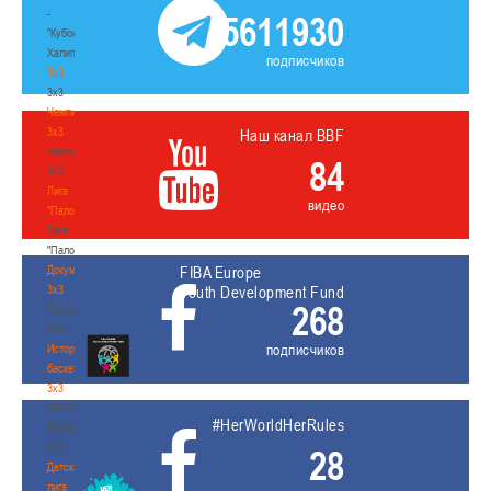
-
5611930
"Кубок
Халипского"
подписчиков
3x3
3x3
Чемпионат
3х3
Наш канал BBF
Чемпионат
84
3х3
Лига
видео
"Палова"
Лига
"Палова"
Документы
FIBA Europe
3х3
Youth Development Fund
268
Документы
3х3
подписчиков
История
баскетбола
3х3
История
#HerWorldHerRules
баскетбола
3х3
28
Детская
лига