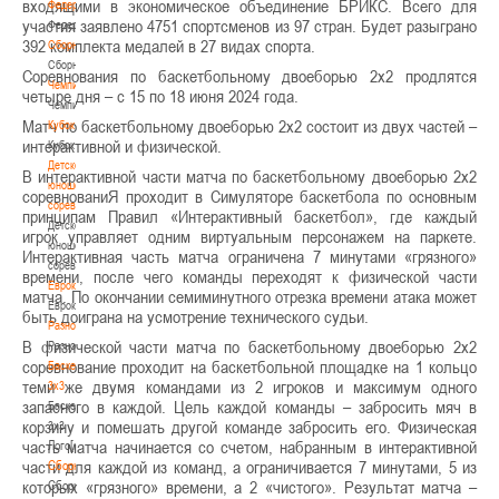
входящими в экономическое объединение БРИКС. Всего для
Федерация
участия заявлено 4751 спортсменов из 97 стран. Будет разыграно
Федерация
392 комплекта медалей в 27 видах спорта.
Сборные
Сборные
Соревнования по баскетбольному двоеборью 2х2 продлятся
Чемпионат
четыре дня – с 15 по 18 июня 2024 года.
Чемпионат
Матч по баскетбольному двоеборью 2х2 состоит из двух частей –
Кубок
интерактивной и физической.
Кубок
Детско-
В интерактивной части матча по баскетбольному двоеборью 2х2
юношеские
соревнованиЯ проходит в Симуляторе баскетбола по основным
соревнования
принципам Правил «Интерактивный баскетбол», где каждый
Детско-
игрок управляет одним виртуальным персонажем на паркете.
юношеские
Интерактивная часть матча ограничена 7 минутами «грязного»
соревнования
времени, после чего команды переходят к физической части
Еврокубки
матча. По окончании семиминутного отрезка времени атака может
Еврокубки
быть доиграна на усмотрение технического судьи.
Разное
В физической части матча по баскетбольному двоеборью 2х2
Разное
соревнование проходит на баскетбольной площадке на 1 кольцо
Баскетбол
теми же двумя командами из 2 игроков и максимум одного
3х3
запасного в каждой. Цель каждой команды – забросить мяч в
Баскетбол
корзину и помешать другой команде забросить его. Физическая
3х3
часть матча начинается со счетом, набранным в интерактивной
Лого[modid=121]
части для каждой из команд, а ограничивается 7 минутами, 5 из
Сборные
которых «грязного» времени, а 2 «чистого». Результат матча –
Сборные