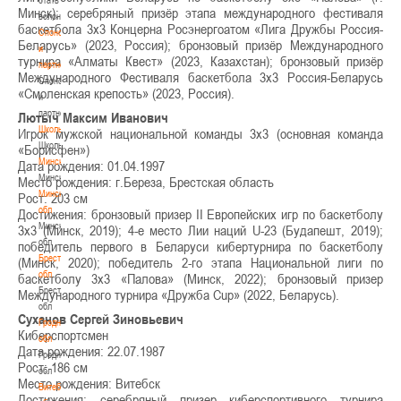
Минск); серебряный призёр этапа международного фестиваля
волонтером
баскетбола 3х3 Концерна Росэнергоатом «Лига Дружбы Россия-
Спонсоры
Беларусь» (2023, Россия); бронзовый призёр Международного
и
турнира «Алматы Квест» (2023, Казахстан); бронзовый призёр
партнеры
Международного Фестиваля баскетбола 3х3 Россия-Беларусь
Спонсоры
«Смоленская крепость» (2023, Россия).
и
партнеры
Лютыч Максим Иванович
Школы
Игрок мужской национальной команды 3х3 (основная команда
Школы
«Борисфен»)
Минск
Дата рождения: 01.04.1997
Минск
Место рождения: г.Береза, Брестская область
Минская
Рост: 203 см
обл
Достижения: бронзовый призер II Европейских игр по баскетболу
Минская
3х3 (Минск, 2019); 4-е место Лии наций U-23 (Будапешт, 2019);
обл
победитель первого в Беларуси кибертурнира по баскетболу
Брестская
(Минск, 2020); победитель 2-го этапа Национальной лиги по
обл
баскетболу 3х3 «Палова» (Минск, 2022); бронзовый призер
Брестская
Международного турнира «Дружба Cup» (2022, Беларусь).
обл
Суханов Сергей Зиновьевич
Гродненская
Киберспортсмен
обл
Дата рождения: 22.07.1987
Гродненская
Рост: 186 см
обл
Место рождения: Витебск
Витебская
Достижения: серебряный призер киберспортивного турнира