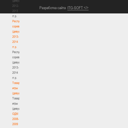
(девушки)
2012-
Разработка сайта
ITG-SOFT </>
2013
гг.р.
Республиканские
соревнования
(девушки)
2013-
2014
гг.р.
Республиканские
соревнования
(девушки)
2013-
2014
гг.р.
Товарищеские
игры
(девушки)
Товарищеские
игры
(девушки)
ОДМ
2008-
2009