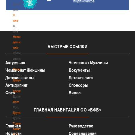
подписчиков
Детская
лига
О
лиге
О
лиге
Новости
детской
БЫСТРЫЕ
ССЫЛКИ
лиги
Новости
детской
Актуально
Чемпионат Мужчины
лиги
Юноши
Чемпионат Женщины
Документы
Юноши
Детские школы
Детская лига
Девушки
Антидопинг
Спонсоры
Девушки
Документы
Фото
Видео
Документы
Фото
Фото
ГЛАВНАЯ
НАВИГАЦИЯ ОО «БФБ»
Другие
Другие
Турнир
Главная
Руководство
памяти
Новости
Соревнования
В.Н.