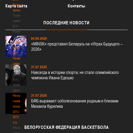
Рыженкова
Карта сайта
Контакты
(юноши)
Турнир
памяти
ПОСЛЕДНИЕ
НОВОСТИ
В.Н.
Рыженкова
(юноши)
04.08.2026
Турнир
«MINSK» представил Беларусь на «Играх Будущего –
памяти
2026»
В.Н.
Рыженкова
(девушки)
31.07.2026
Турнир
Навсегда в истории спорта: не стало олимпийского
памяти
чемпиона Ивана Едешко
В.Н.
Рыженкова
(девушки)
31.07.2026
Республиканские
БФБ выражает соболезнования родным и близким
соревнования
Михаила Курилика
(юноши)
2012-
2013
гг.р.
БЕЛОРУССКАЯ
ФЕДЕРАЦИЯ БАСКЕТБОЛА
Республиканские
соревнования