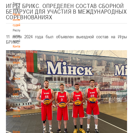
Тренерский
ИГРЫ БРИКС. ОПРЕДЕЛЕН СОСТАВ СБОРНОЙ
совет
БЕЛАРУСИ ДЛЯ УЧАСТИЯ В МЕЖДУНАРОДНЫХ
Республиканская
СОРЕВНОВАНИЯХ
коллегия
судей
Республиканская
11 июня 2024 года был объявлен выездной состав на Игры
коллегия
БРИКС.
судей
Контакты
Контакты
Контакты
федерации
Контакты
федерации
Документы
Документы
Устав
БФБ
Устав
БФБ
Регламентирующие
документы
Регламентирующие
документы
Материалы