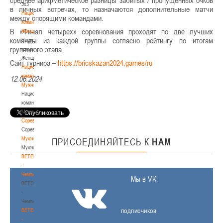
среднее арифметическое разницы забитых / пропущенных очков
3х3
в личных встречах, то назначаются дополнительные матчи
Национальная
между спорящими командами.
команда.
В «Финал четырех» соревнования проходят по две лучших
Женщины
команды из каждой группы согласно рейтингу по итогам
Национальная
группового этапа.
команда.
Женщины
Сайт турнира –
https://bricskazan2024.games/ru
Национальная
команда.
12.06.2024
Мужчины
Национальная
команда.
Мужчины
Соревнования
Соревнования
Мужчины
ПРИСОЕДИНЯЙТЕСЬ
К
НАМ
Мужчины
BETERA
-
Чемпионат
Мы в VK
BETERA
-
Чемпионат
подписчиков
BETERA
-