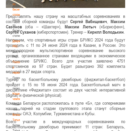
по
баскетбольной
статистике
Представлять нашу страну на масштабных соревнованиях в
Материалы
составе сборной команды будут
Сергей Вабищевич
,
Максим
по
Сазонов
(оба – «Шахтер»),
Максим Лютыч
(«Борисфен»),
баскетбольной
Сергей Суханов
(киберспортсмен). Тренер –
Кирилл Володькин
.
статистике
Напомним, что спортивные игры стран БРИКС 2024 года будут
Документы
проходить с 11 по 24 июня 2024 года в Казани, в России. Это
РКС
международное мультиспортивное соревнование высокого
Документы
уровня, организованное странами входящими в экономическое
РКС
объединение БРИКС. Всего для участия заявлено 4751
Положение
спортсменов из 97 стран. Будет разыграно 392 комплекта
о
медалей в 27 видах спорта.
переходах
Положение
Турнир по баскетбольному двоеборью (фиджитал-баскетбол)
о
пройдет с 15 по 18 июня 2024 года. Баскетбольный матч в
переходах
дисциплине «Фиджитал» состоит из двух частей: интерактивной
Наши
(digital) и физической (physical).
чемпионы
Команда Беларуси расположилась в пуле «Б», где соперниками
Наши
наших парней на стадии группового этапа станут сборные
чемпионы
команды ОАЭ, Колумбии, Туркменистана и Кубы.
Белошапко
Татьяна
Всего участие в международных соревнованиях по
Белошапко
баскетбольному двоеборью принимают 11 стран: Беларусь,
Татьяна