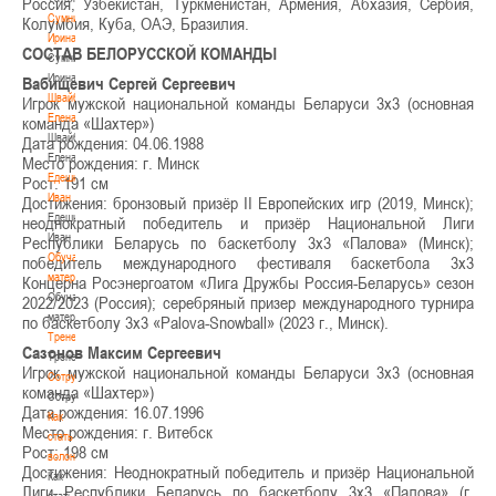
Россия, Узбекистан, Туркменистан, Армения, Абхазия, Сербия,
Сумникова
Колумбия, Куба, ОАЭ, Бразилия.
Ирина
СОСТАВ БЕЛОРУССКОЙ КОМАНДЫ
Сумникова
Ирина
Вабищевич Сергей Сергеевич
Швайбович
Игрок мужской национальной команды Беларуси 3х3 (основная
Елена
команда «Шахтер»)
Швайбович
Дата рождения: 04.06.1988
Елена
Место рождения: г. Минск
Едешко
Рост: 191 см
Иван
Достижения: бронзовый призёр II Европейских игр (2019, Минск);
Едешко
неоднократный победитель и призёр Национальной Лиги
Иван
Республики Беларусь по баскетболу 3х3 «Палова» (Минск);
Обучающие
победитель международного фестиваля баскетбола 3х3
материалы
Концерна Росэнергоатом «Лига Дружбы Россия-Беларусь» сезон
Обучающие
2022/2023 (Россия); серебряный призер международного турнира
материалы
по баскетболу 3х3 «Palova-Snowball» (2023 г., Минск).
Тренерам
Сазонов Максим Сергеевич
Тренерам
Игрок мужской национальной команды Беларуси 3х3 (основная
Сотрудничество
команда «Шахтер»)
Сотрудничество
Дата рождения: 16.07.1996
Как
Место рождения: г. Витебск
стать
Рост: 198 см
волонтером
Достижения: Неоднократный победитель и призёр Национальной
Как
Лиги Республики Беларусь по баскетболу 3х3 «Палова» (г.
стать