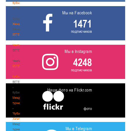
Кубок
BETERA
Мы на Facebook
-
Кубок
1471
Женщины
Женщины
подписчиков
BETERA
-
Чемпионат
BETERA
Мы в Instagram
-
4248
Чемпионат
BETERA
подписчиков
-
Кубок
BETERA
-
Наши фото на Flickr.com
Кубок
Международный
турнир
фото
-
"Кубок
Халипского"
Международный
Мы в Telegram
турнир