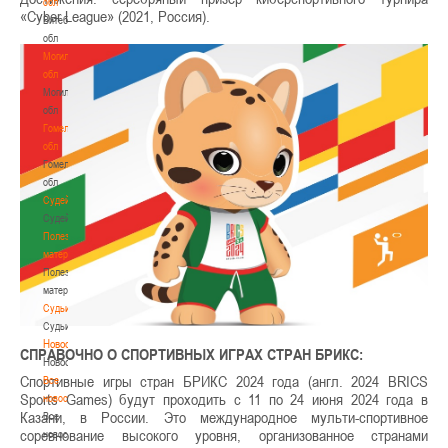
обл
«Cyber League» (2021, Россия).
Витебская
обл
Могилевская
обл
Могилевская
обл
Гомельская
обл
Гомельская
обл
Судейство
Судейство
Полезные
материалы
Полезные
материалы
Судьи
Судьи
Новости
СПРАВОЧНО О СПОРТИВНЫХ ИГРАХ СТРАН БРИКС:
Новости
Спортивные игры стран БРИКС 2024 года (англ. 2024 BRICS
Все
Sports Games) будут проходить с 11 по 24 июня 2024 года в
новости
Казани, в России. Это международное мульти-спортивное
Все
соревнование высокого уровня, организованное странами
новости