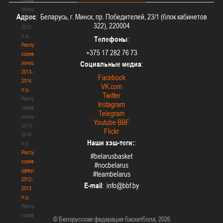
(юноши)
Адрес
: Беларусь, г. Минск, пр. Победителей, 23/1 (блок кабинетов
2012-
322), 220004
2013
гг.р.
Телефоны
:
Республиканские
+375 17 282 76 73
соревнования
(юноши)
Социальные медиа
:
2013-
Facebook
2014
VK.com
гг.р.
Twitter
Республиканские
Instagram
соревнования
Telegram
(юноши)
Youtube BBF
2013-
Flickr
2014
Наши хэш-теги:
:
гг.р.
Республиканские
#belarusbasket
соревнования
#nocbelarus
(девушки)
#teambelarus
2012-
E-mail
:
2013
гг.р.
Республиканские
соревнования
© Белорусская федерация баскетбола, 2026