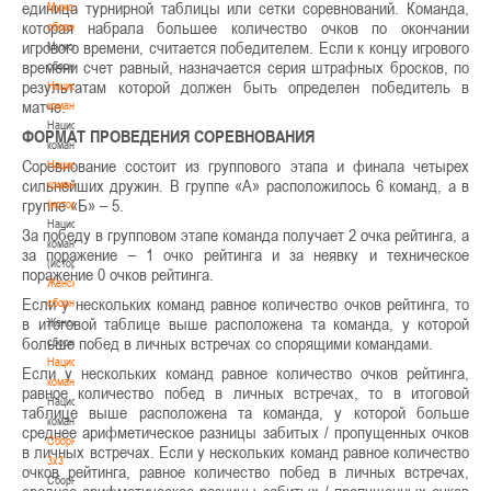
единица турнирной таблицы или сетки соревнований. Команда,
Мужские
которая набрала большее количество очков по окончании
сборные
игрового времени, считается победителем. Если к концу игрового
Мужские
времени счет равный, назначается серия штрафных бросков, по
сборные
результатам которой должен быть определен победитель в
Национальная
матче.
команда
Национальная
ФОРМАТ ПРОВЕДЕНИЯ СОРЕВНОВАНИЯ
команда
Соревнование состоит из группового этапа и финала четырех
Национальная
сильнейших дружин. В группе «А» расположилось 6 команд, а в
команда
группе «Б» – 5.
(история)
Национальная
За победу в групповом этапе команда получает 2 очка рейтинга, а
команда
за поражение – 1 очко рейтинга и за неявку и техническое
(история)
поражение 0 очков рейтинга.
Женские
Если у нескольких команд равное количество очков рейтинга, то
сборные
в итоговой таблице выше расположена та команда, у которой
Женские
больше побед в личных встречах со спорящими командами.
сборные
Национальная
Если у нескольких команд равное количество очков рейтинга,
команда
равное количество побед в личных встречах, то в итоговой
Национальная
таблице выше расположена та команда, у которой больше
команда
среднее арифметическое разницы забитых / пропущенных очков
Сборные
в личных встречах. Если у нескольких команд равное количество
3х3
очков рейтинга, равное количество побед в личных встречах,
Сборные