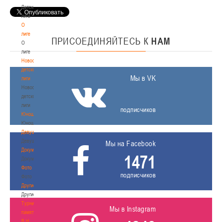
Детская
лига
О
лиге
ПРИСОЕДИНЯЙТЕСЬ
К
НАМ
О
лиге
Новости
детской
Мы в VK
лиги
Новости
детской
лиги
подписчиков
Юноши
Юноши
Девушки
Девушки
Мы на Facebook
Документы
1471
Документы
Фото
подписчиков
Фото
Другие
Другие
Турнир
Мы в Instagram
памяти
В.Н.