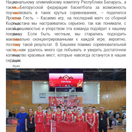
Национальному олимпийскому комитету Республики Беларусь, а
3х3
также Белорусской федерации баскетбола за возможность
Национальная
поучаствовать в таких крутых соревнованиях, – поделился
команда.
Ярослав Гесть. – Касаемо игр, на последний матч со сборной
Женщины
Кыргызстана мы настраивались серьезно, так как понимали, с
Национальная
какой решимостью и упорством эта команда подойдет к нашему
команда.
поединку. Если быть честным, мы старались подходить
Женщины
максимально сконцентрированными к каждой игре, вероятно,
Национальная
поэтому такой результат. В Бишкеке помимо соревновательной
команда.
части, нам удалось много где побывать и увидеть достаточное
Мужчины
количество красивых мест, которые навсегда останутся в наших
Национальная
сердцах.
команда.
Мужчины
Соревнования
Соревнования
Мужчины
Мужчины
BETERA
-
Чемпионат
BETERA
-
Чемпионат
BETERA
-