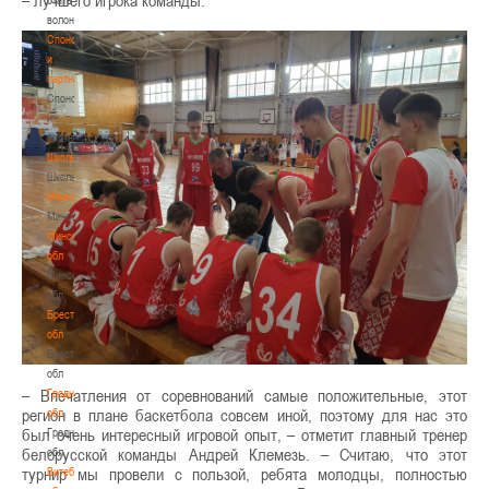
волонтером
Спонсоры
и
партнеры
Спонсоры
и
партнеры
Школы
Школы
Минск
Минск
Минская
обл
Минская
обл
Брестская
обл
Брестская
обл
– Впечатления от соревнований самые положительные, этот
Гродненская
регион в плане баскетбола совсем иной, поэтому для нас это
обл
был очень интересный игровой опыт, – отметит главный тренер
Гродненская
белорусской команды Андрей Клемезь. – Считаю, что этот
обл
турнир мы провели с пользой, ребята молодцы, полностью
Витебская