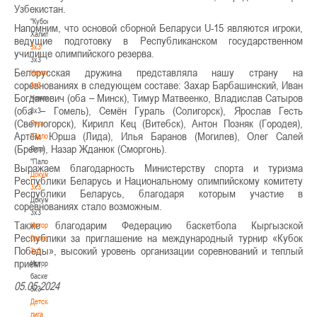
Узбекистан.
-
"Кубок
Напомним, что основой сборной Беларуси U-15 являются игроки,
Халипского"
ведущие подготовку в Республиканском государственном
3x3
училище олимпийского резерва.
3x3
Белорусская дружина представляла нашу страну на
Чемпионат
соревнованиях в следующем составе: Захар Барбашинский, Иван
3х3
Богданович (оба – Минск), Тимур Матвеенко, Владислав Сатыров
Чемпионат
(оба – Гомель), Семён Гураль (Солигорск), Ярослав Гесть
3х3
(Светлогорск), Кирилл Кец (Витебск), Антон Позняк (Городея),
Лига
Артём Юрша (Лида), Илья Баранов (Могилев), Олег Салей
"Палова"
(Брест), Назар Жданюк (Сморгонь).
Лига
"Палова"
Выражаем благодарность Министерству спорта и туризма
Документы
Республики Беларусь и Национальному олимпийскому комитету
3х3
Республики Беларусь, благодаря которым участие в
Документы
соревнованиях стало возможным.
3х3
Также благодарим Федерацию баскетбола Кыргызской
История
Республики за приглашение на международный турнир «Кубок
баскетбола
Победы», высокий уровень организации соревнований и теплый
3х3
прием.
История
баскетбола
05.05.2024
3х3
Детская
лига