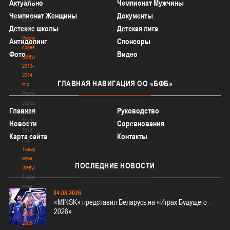
(девушки)
Актуально
Чемпионат Мужчины
2012-
Чемпионат Женщины
Документы
2013
Детские школы
Детская лига
гг.р.
Республиканские
Антидопинг
Спонсоры
соревнования
Фото
Видео
(девушки)
2013-
2014
ГЛАВНАЯ
НАВИГАЦИЯ ОО «БФБ»
гг.р.
Республиканские
соревнования
Главная
Руководство
(девушки)
2013-
Новости
Соревнования
2014
Карта сайта
Контакты
гг.р.
Товарищеские
игры
ПОСЛЕДНИЕ
НОВОСТИ
(девушки)
Товарищеские
игры
04.08.2026
(девушки)
«MINSK» представил Беларусь на «Играх Будущего –
ОДМ
2026»
2008-
2009