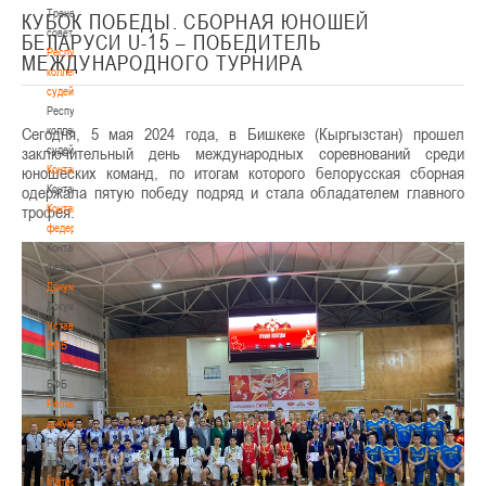
Тренерский
КУБОК ПОБЕДЫ. СБОРНАЯ ЮНОШЕЙ
совет
БЕЛАРУСИ U-15 – ПОБЕДИТЕЛЬ
Республиканская
МЕЖДУНАРОДНОГО ТУРНИРА
коллегия
судей
Республиканская
Сегодня, 5 мая 2024 года, в Бишкеке (Кыргызстан) прошел
коллегия
заключительный день международных соревнований среди
судей
юношеских команд, по итогам которого белорусская сборная
Контакты
одержала пятую победу подряд и стала обладателем главного
Контакты
трофея.
Контакты
федерации
Контакты
федерации
Документы
Документы
Устав
БФБ
Устав
БФБ
Регламентирующие
документы
Регламентирующие
документы
Материалы