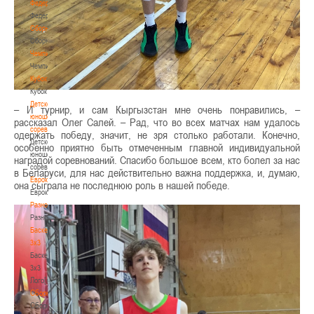
Федерация
Федерация
Сборные
Сборные
Чемпионат
Чемпионат
Кубок
Кубок
Детско-
– И турнир, и сам Кыргызстан мне очень понравились, –
юношеские
рассказал Олег Салей. – Рад, что во всех матчах нам удалось
соревнования
одержать победу, значит, не зря столько работали. Конечно,
Детско-
особенно приятно быть отмеченным главной индивидуальной
юношеские
наградой соревнований. Спасибо большое всем, кто болел за нас
соревнования
в Беларуси, для нас действительно важна поддержка, и, думаю,
Еврокубки
она сыграла не последнюю роль в нашей победе.
Еврокубки
Разное
Разное
Баскетбол
3х3
Баскетбол
3х3
Лого[modid=121]
Сборные
Сборные