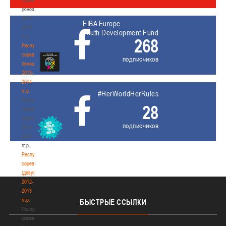
(юноши)
2012-
FIBA Europe
2013
Youth Development Fund
гг.р.
268
Республиканские
соревнования
подписчиков
(юноши)
2013-
2014
гг.р.
#HerWorldHerRules
Республиканские
28
соревнования
(юноши)
подписчиков
2013-
2014
гг.р.
Республиканские
соревнования
(девушки)
2012-
2013
гг.р.
БЫСТРЫЕ
ССЫЛКИ
Республиканские
соревнования