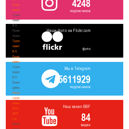
4248
Рыженкова
(юноши)
подписчиков
Турнир
памяти
В.Н.
Наши фото на Flickr.com
Рыженкова
(юноши)
Турнир
памяти
фото
В.Н.
Рыженкова
(девушки)
Турнир
Мы в Telegram
памяти
5611929
В.Н.
Рыженкова
подписчиков
(девушки)
Республиканские
соревнования
(юноши)
Наш канал BBF
2012-
84
2013
гг.р.
Республиканские
видео
соревнования