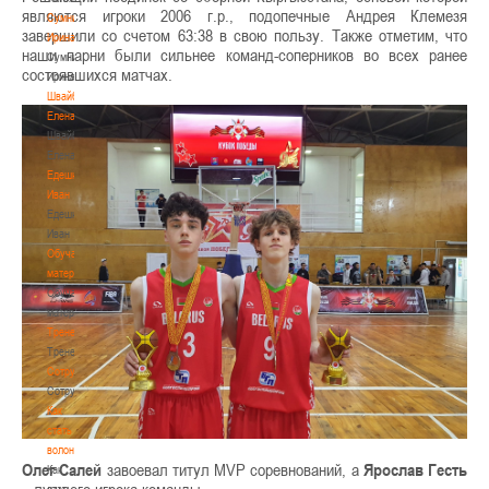
являются игроки 2006 г.р., подопечные Андрея Клемезя
Сумникова
завершили со счетом 63:38 в свою пользу. Также отметим, что
Ирина
наши парни были сильнее команд-соперников во всех ранее
Сумникова
состоявшихся матчах.
Ирина
Швайбович
Елена
Швайбович
Елена
Едешко
Иван
Едешко
Иван
Обучающие
материалы
Обучающие
материалы
Тренерам
Тренерам
Сотрудничество
Сотрудничество
Как
стать
волонтером
Олег Салей
завоевал титул MVP соревнований, а
Ярослав Гесть
Как
– лучшего игрока команды.
стать