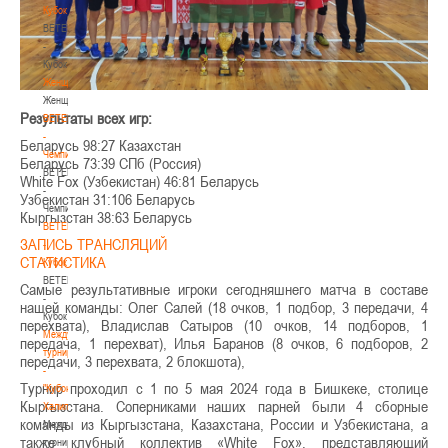
Кубок
BETERA
-
Кубок
Женщины
Женщины
Результаты всех игр:
BETERA
-
Беларусь 98:27 Казахстан
Чемпионат
Беларусь 73:39 СПб (Россия)
BETERA
White Fox (Узбекистан) 46:81 Беларусь
-
Узбекистан 31:106 Беларусь
Чемпионат
Кыргызстан 38:63 Беларусь
BETERA
ЗАПИСЬ ТРАНСЛЯЦИЙ
-
СТАТИСТИКА
Кубок
BETERA
Самые результативные игроки сегодняшнего матча в составе
-
нашей команды: Олег Салей (18 очков, 1 подбор, 3 передачи, 4
Кубок
перехвата), Владислав Сатыров (10 очков, 14 подборов, 1
Международный
передача, 1 перехват), Илья Баранов (8 очков, 6 подборов, 2
турнир
передачи, 3 перехвата, 2 блокшота),
-
Турнир проходил с 1 по 5 мая 2024 года в Бишкеке, столице
"Кубок
Кыргызстана. Соперниками наших парней были 4 сборные
Халипского"
команды из Кыргызстана, Казахстана, России и Узбекистана, а
Международный
также клубный коллектив «White Fox», представляющий
турнир