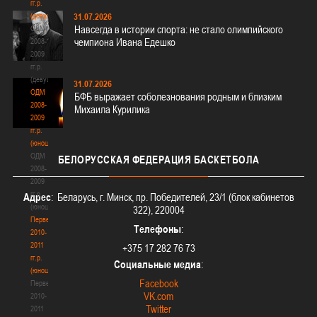
гг.р.
(девушки)
31.07.2026
Навсегда в истории спорта: не стало олимпийского
ОДМ
чемпиона Ивана Едешко
2008-
2009
гг.р.
(девушки)
31.07.2026
ОДМ
БФБ выражает соболезнования родным и близким
2008-
Михаила Курилика
2009
гг.р.
(юноши)
ОДМ
БЕЛОРУССКАЯ
ФЕДЕРАЦИЯ БАСКЕТБОЛА
2008-
2009
гг.р.
Адрес
: Беларусь, г. Минск, пр. Победителей, 23/1 (блок кабинетов
(юноши)
322), 220004
Первенство
Телефоны
:
2010-
2011
+375 17 282 76 73
гг.р.
Социальные медиа
:
(юноши)
Facebook
Первенство
VK.com
2010-
Twitter
2011