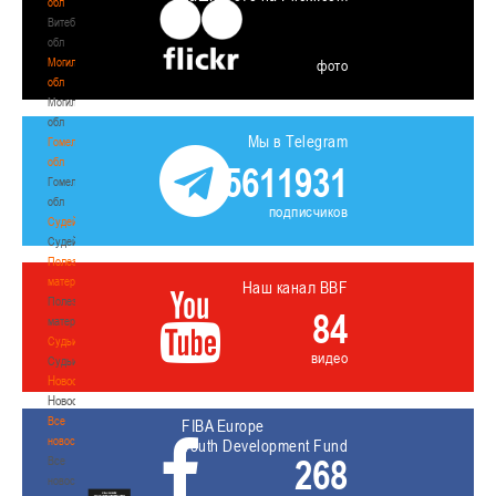
обл
Витебская
обл
Могилевская
фото
обл
Могилевская
обл
Мы в Telegram
Гомельская
обл
5611931
Гомельская
обл
подписчиков
Судейство
Судейство
Полезные
материалы
Наш канал BBF
Полезные
84
материалы
Судьи
видео
Судьи
Новости
Новости
Все
FIBA Europe
новости
Youth Development Fund
268
Все
новости