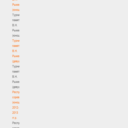
Рыженкова
(юноши)
Турнир
памяти
В.Н.
Рыженкова
(юноши)
Турнир
памяти
В.Н.
Рыженкова
(девушки)
Турнир
памяти
В.Н.
Рыженкова
(девушки)
Республиканские
соревнования
(юноши)
2012-
2013
гг.р.
Республиканские
соревнования