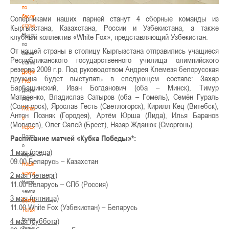
по
баскетбольной
Соперниками наших парней станут 4 сборные команды из
статистике
Кыргызстана, Казахстана, России и Узбекистана, а также
Материалы
клубный коллектив «White Fox», представляющий Узбекистан.
по
От нашей страны в столицу Кыргызстана отправились учащиеся
баскетбольной
Республиканского государственного училища олимпийского
статистике
резерва 2009 г.р. Под руководством Андрея Клемезя белорусская
Документы
дружина будет выступать в следующем составе: Захар
РКС
Барбашинский, Иван Богданович (оба – Минск), Тимур
Документы
Матвеенко, Владислав Сатыров (оба – Гомель), Семён Гураль
РКС
(Солигорск), Ярослав Гесть (Светлогорск), Кирилл Кец (Витебск),
Положение
Антон Позняк (Городея), Артём Юрша (Лида), Илья Баранов
о
(Могилев), Олег Салей (Брест), Назар Жданюк (Сморгонь).
переходах
Положение
Расписание матчей «Кубка Победы»*:
о
1 мая (среда)
переходах
09.00 Беларусь – Казахстан
Наши
чемпионы
2 мая (четверг)
Наши
11.00 Беларусь – СПб (Россия)
чемпионы
3 мая (пятница)
Белошапко
11.00 White Fox (Узбекистан) – Беларусь
Татьяна
Белошапко
4 мая (суббота)
Татьяна