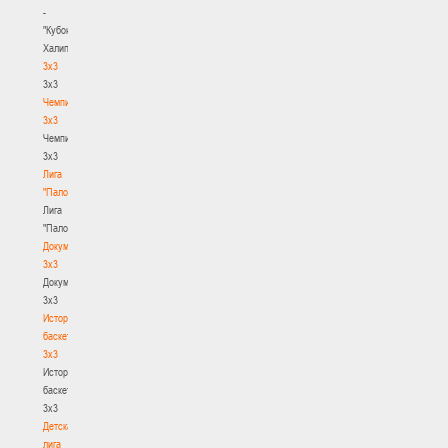
-
"Кубок
Халипского"
3x3
3x3
Чемпионат
3х3
Чемпионат
3х3
Лига
"Палова"
Лига
"Палова"
Документы
3х3
Документы
3х3
История
баскетбола
3х3
История
баскетбола
3х3
Детская
лига