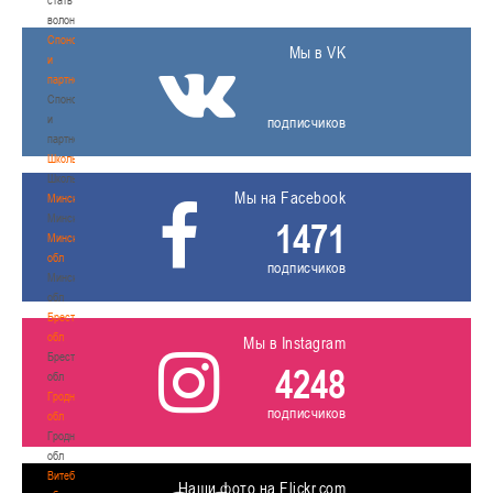
волонтером
Спонсоры
Мы в VK
и
партнеры
Спонсоры
и
подписчиков
партнеры
Школы
Школы
Мы на Facebook
Минск
Минск
1471
Минская
обл
подписчиков
Минская
обл
Брестская
обл
Мы в Instagram
Брестская
4248
обл
Гродненская
подписчиков
обл
Гродненская
обл
Витебская
Наши фото на Flickr.com