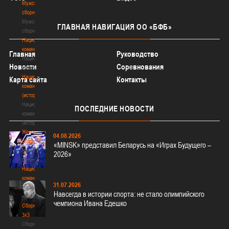
Мужские
сборные
Мужские
ГЛАВНАЯ
НАВИГАЦИЯ ОО «БФБ»
сборные
Национальная
команда
Главная
Руководство
Национальная
Новости
Соревнования
команда
Национальная
Карта сайта
Контакты
команда
(история)
Национальная
ПОСЛЕДНИЕ
НОВОСТИ
команда
(история)
Женские
04.08.2026
сборные
«MINSK» представил Беларусь на «Играх Будущего –
Женские
2026»
сборные
Национальная
команда
31.07.2026
Национальная
Навсегда в истории спорта: не стало олимпийского
команда
чемпиона Ивана Едешко
Сборные
3х3
Сборные