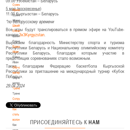
09.00 Узбекистан – Беларусь
Сумникова
5 мая (воскресенье)
Ирина
11.00 Кыргызстан – Беларусь
Сумникова
Ирина
*по белорусскому времени
Швайбович
Все игры будут транслироваться в прямом эфире на YouTube-
Елена
канале
3х3Kyrgyzstan
.
Швайбович
Елена
Выражаем благодарность Министерству спорта и туризма
Едешко
Республики Беларусь и Национальному олимпийскому комитету
Иван
Республики Беларусь, благодаря которым участие в
Едешко
предстоящих соревнованиях стало возможным.
Иван
Также благодарим Федерацию баскетбола Кыргызской
Обучающие
Республики за приглашение на международный турнир «Кубок
материалы
Победы».
Обучающие
материалы
29.04.2024
Тренерам
Тренерам
Сотрудничество
Сотрудничество
Как
стать
волонтером
ПРИСОЕДИНЯЙТЕСЬ
К
НАМ
Как
стать