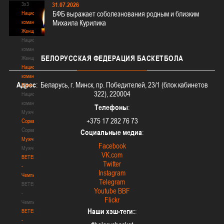
3х3
31.07.2026
БФБ выражает соболезнования родным и близким
Национальная
Михаила Курилика
команда.
Женщины
Национальная
команда.
БЕЛОРУССКАЯ
ФЕДЕРАЦИЯ БАСКЕТБОЛА
Женщины
Национальная
команда.
Адрес
: Беларусь, г. Минск, пр. Победителей, 23/1 (блок кабинетов
Мужчины
322), 220004
Национальная
команда.
Телефоны
:
Мужчины
+375 17 282 76 73
Соревнования
Соревнования
Социальные медиа
:
Мужчины
Facebook
Мужчины
VK.com
BETERA
Twitter
-
Instagram
Чемпионат
Telegram
BETERA
Youtube BBF
-
Flickr
Чемпионат
Наши хэш-теги:
:
BETERA
-