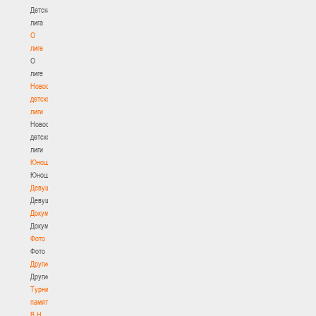
Детская
лига
О
лиге
О
лиге
Новости
детской
лиги
Новости
детской
лиги
Юноши
Юноши
Девушки
Девушки
Документы
Документы
Фото
Фото
Другие
Другие
Турнир
памяти
В.Н.