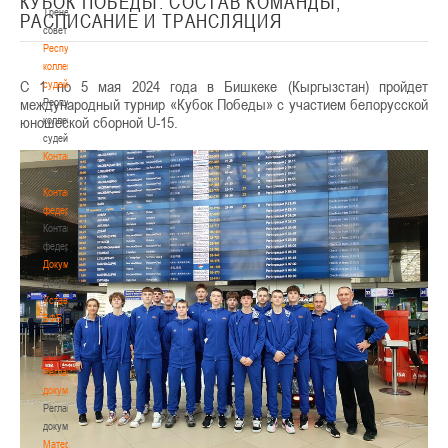
КУБОК ПОБЕДЫ. СОСТАВ КОМАНДЫ,
Тренерский
РАСПИСАНИЕ И ТРАНСЛЯЦИЯ
совет
Республиканская
коллегия
С 1 по 5 мая 2024 года в Бишкеке (Кыргызстан) пройдет
судей
международный турнир «Кубок Победы» с участием белорусской
Республиканская
юношеской сборной U-15.
коллегия
судей
Контакты
Контакты
Контакты
федерации
Контакты
федерации
Документы
Документы
Устав
БФБ
Устав
БФБ
Регламентирующие
документы
Регламентирующие
документы
Материалы