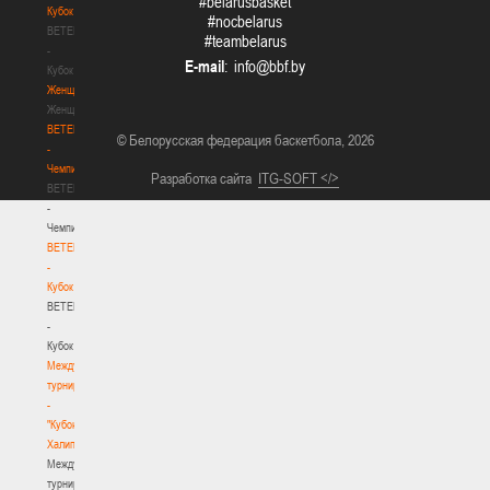
#belarusbasket
Кубок
#nocbelarus
BETERA
#teambelarus
-
E-mail
:
Кубок
Женщины
Женщины
BETERA
© Белорусская федерация баскетбола, 2026
-
Чемпионат
Разработка сайта
ITG-SOFT </>
BETERA
-
Чемпионат
BETERA
-
Кубок
BETERA
-
Кубок
Международный
турнир
-
"Кубок
Халипского"
Международный
турнир