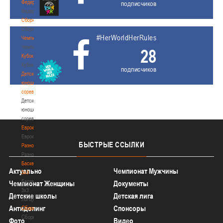
Федерация
подписчиков
Федерация
Сборные
Сборные
#HerWorldHerRules
Чемпионат
Чемпионат
28
Кубок
Кубок
подписчиков
Детско-
юношеские
соревнования
Детско-
юношеские
соревнования
Еврокубки
Еврокубки
БЫСТРЫЕ
ССЫЛКИ
Разное
Разное
Баскетбол
Актуально
Чемпионат Мужчины
3х3
Баскетбол
Чемпионат Женщины
Документы
3х3
Детские школы
Детская лига
Лого[modid=121]
Антидопинг
Спонсоры
Сборные
Сборные
Фото
Видео