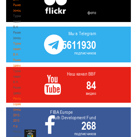
Рыженкова
(юноши)
фото
Турнир
памяти
В.Н.
Рыженкова
Мы в Telegram
(юноши)
5611930
Турнир
памяти
подписчиков
В.Н.
Рыженкова
(девушки)
Турнир
Наш канал BBF
памяти
84
В.Н.
Рыженкова
видео
(девушки)
Республиканские
соревнования
(юноши)
FIBA Europe
2012-
Youth Development Fund
2013
268
гг.р.
Республиканские
подписчиков
соревнования