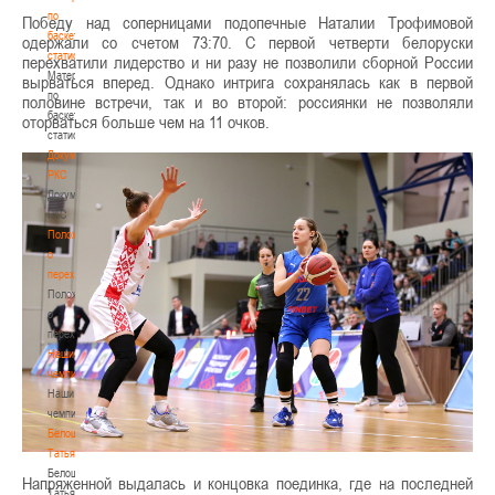
по
Победу над соперницами подопечные Наталии Трофимовой
баскетбольной
одержали со счетом 73:70. С первой четверти белоруски
статистике
перехватили лидерство и ни разу не позволили сборной России
Материалы
вырваться вперед. Однако интрига сохранялась как в первой
по
половине встречи, так и во второй: россиянки не позволяли
баскетбольной
оторваться больше чем на 11 очков.
статистике
Документы
РКС
Документы
РКС
Положение
о
переходах
Положение
о
переходах
Наши
чемпионы
Наши
чемпионы
Белошапко
Татьяна
Белошапко
Напряженной выдалась и концовка поединка, где на последней
Татьяна