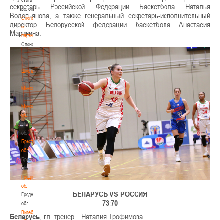
секретарь Российской Федерации Баскетбола Наталья
волонтером
Водопьянова, а также генеральный секретарь-исполнительный
Спонсоры
директор Белорусской федерации баскетбола Анастасия
и
Маринина.
партнеры
Спонсоры
и
партнеры
Школы
Школы
Минск
Минск
Минская
обл
Минская
обл
Брестская
обл
Брестская
обл
Гродненская
обл
БЕЛАРУСЬ VS РОССИЯ
Гродненская
73:70
обл
Витебская
Беларусь
, гл. тренер – Наталия Трофимова