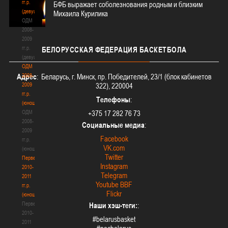
гг.р.
БФБ выражает соболезнования родным и близким
(девушки)
Михаила Курилика
ОДМ
2008-
2009
гг.р.
БЕЛОРУССКАЯ
ФЕДЕРАЦИЯ БАСКЕТБОЛА
(девушки)
ОДМ
2008-
Адрес
: Беларусь, г. Минск, пр. Победителей, 23/1 (блок кабинетов
2009
322), 220004
гг.р.
Телефоны
:
(юноши)
ОДМ
+375 17 282 76 73
2008-
Социальные медиа
:
2009
Facebook
гг.р.
VK.com
(юноши)
Twitter
Первенство
Instagram
2010-
Telegram
2011
Youtube BBF
гг.р.
Flickr
(юноши)
Первенство
Наши хэш-теги:
:
2010-
#belarusbasket
2011