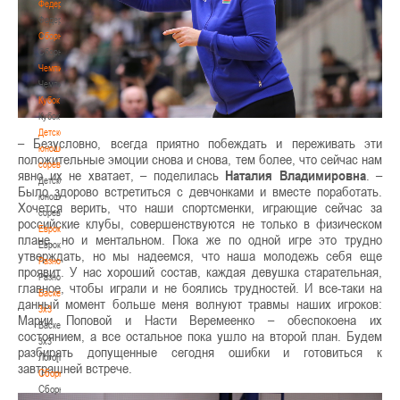
Федерация
Федерация
Сборные
Сборные
Чемпионат
Чемпионат
Кубок
Кубок
Детско-
– Безусловно, всегда приятно побеждать и переживать эти
юношеские
положительные эмоции снова и снова, тем более, что сейчас нам
соревнования
явно их не хватает, – поделилась
Наталия Владимировна
. –
Детско-
Было здорово встретиться с девчонками и вместе поработать.
юношеские
Хочется верить, что наши спортсменки, играющие сейчас за
соревнования
российские клубы, совершенствуются не только в физическом
Еврокубки
плане, но и ментальном. Пока же по одной игре это трудно
Еврокубки
утверждать, но мы надеемся, что наша молодежь себя еще
Разное
проявит. У нас хороший состав, каждая девушка старательная,
Разное
главное, чтобы играли и не боялись трудностей. И все-таки на
Баскетбол
данный момент больше меня волнуют травмы наших игроков:
3х3
Марии Поповой и Насти Веремеенко – обеспокоена их
Баскетбол
состоянием, а все остальное пока ушло на второй план. Будем
3х3
разбирать допущенные сегодня ошибки и готовиться к
Лого[modid=121]
завтрашней встрече.
Сборные
Сборные