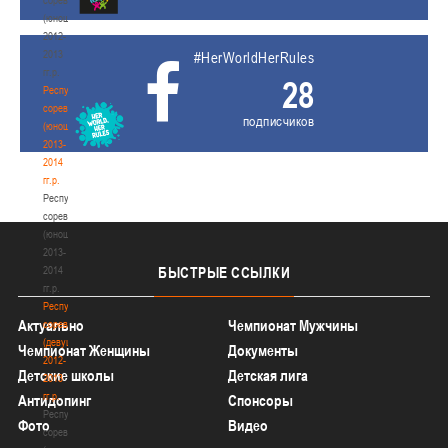
(юноши)
2012-
2013
#HerWorldHerRules
гг.р.
28
Республиканские
соревнования
подписчиков
(юноши)
2013-
2014
гг.р.
Республиканские
соревнования
(юноши)
2013-
2014
БЫСТРЫЕ
ССЫЛКИ
гг.р.
Республиканские
Актуально
Чемпионат Мужчины
соревнования
(девушки)
Чемпионат Женщины
Документы
2012-
Детские школы
Детская лига
2013
гг.р.
Антидопинг
Спонсоры
Республиканские
Фото
Видео
соревнования