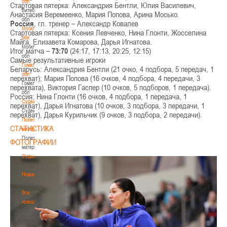
обл
Стартовая пятерка: Александрия Бентли, Юлия Василевич,
Витебская
Анастасия Веремеенко, Мария Попова, Арина Мосько.
обл
Россия
, гл. тренер – Александр Ковалев
Могилевская
Стартовая пятерка: Ксения Левченко, Нина Глонти, Жосселина
обл
Майга, Елизавета Комарова, Дарья Игнатова.
Могилевская
Итог матча –
73:70
(24:17, 17:13, 20:25, 12:15)
обл
Самые результативные игроки
Гомельская
Беларусь: Александрия Бентли (21 очко, 4 подбора, 5 передач, 1
обл
перехват); Мария Попова (16 очков, 4 подбора, 4 передачи, 3
Гомельская
перехвата), Виктория Гаспер (10 очков, 5 подборов, 1 передача).
обл
Россия: Нина Глонти (16 очков, 4 подбора, 1 передача, 1
Судейство
перехват), Дарья Игнатова (10 очков, 3 подбора, 3 передачи, 1
Судейство
перехват), Дарья Курильчик (9 очков, 3 подбора, 2 передачи).
Полезные
СТАТИСТИКА
материалы
Полезные
ФОТОГРАФИИ
материалы
Судьи
Судьи
Новости
Новости
Все
новости
Все
новости