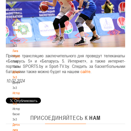
-
"Кубок
Халипского"
3x3
3x3
Чемпионат
3х3
Чемпионат
3х3
Лига
Прямую трансляцию заключительного дня проведут телеканалы
"Палова"
«Беларусь 5» и «Беларусь 5. Интернет», а также интернет-
Лига
порталы SPORT5.by и Sport-TV.by. Следить за баскетбольными
"Палова"
баталиями также можно будет на нашем
сайте
.
Документы
3х3
10.02.2024
Документы
3х3
История
баскетбола
3х3
История
баскетбола
ПРИСОЕДИНЯЙТЕСЬ
К
НАМ
3х3
Детская
лига