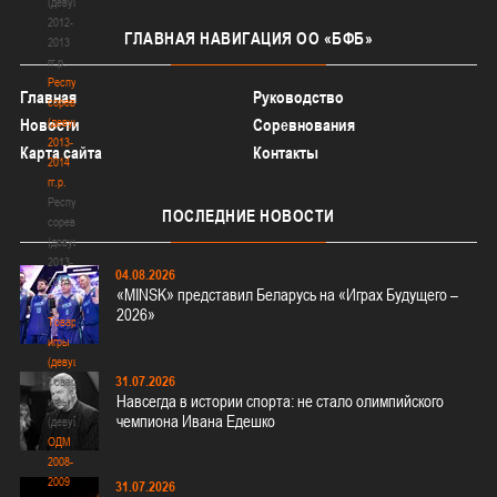
(девушки)
2012-
ГЛАВНАЯ
НАВИГАЦИЯ ОО «БФБ»
2013
гг.р.
Республиканские
Главная
Руководство
соревнования
(девушки)
Новости
Соревнования
2013-
Карта сайта
Контакты
2014
гг.р.
Республиканские
ПОСЛЕДНИЕ
НОВОСТИ
соревнования
(девушки)
2013-
04.08.2026
2014
«MINSK» представил Беларусь на «Играх Будущего –
гг.р.
2026»
Товарищеские
игры
(девушки)
31.07.2026
Товарищеские
Навсегда в истории спорта: не стало олимпийского
игры
чемпиона Ивана Едешко
(девушки)
ОДМ
2008-
2009
31.07.2026