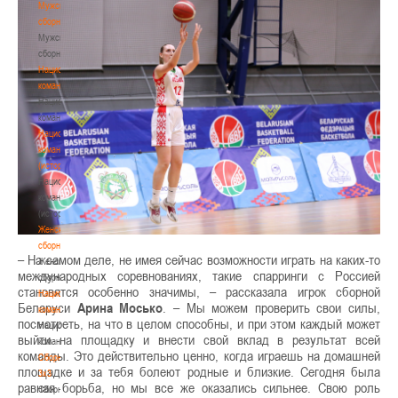
Мужские
сборные
Мужские
сборные
Национальная
команда
Национальная
команда
Национальная
команда
(история)
Национальная
команда
(история)
Женские
сборные
– На самом деле, не имея сейчас возможности играть на каких-то
Женские
международных соревнованиях, такие спарринги с Россией
сборные
становятся особенно значимы, – рассказала игрок сборной
Национальная
Беларуси
Арина Мосько
. – Мы можем проверить свои силы,
команда
посмотреть, на что в целом способны, и при этом каждый может
Национальная
выйти на площадку и внести свой вклад в результат всей
команда
команды. Это действительно ценно, когда играешь на домашней
Сборные
площадке и за тебя болеют родные и близкие. Сегодня была
3х3
равная борьба, но мы все же оказались сильнее. Свою роль
Сборные