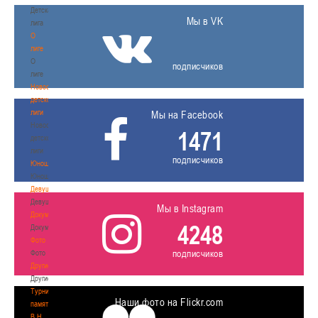
Детская
Мы в VK
лига
О
лиге
О
подписчиков
лиге
Новости
детской
лиги
Мы на Facebook
Новости
1471
детской
лиги
подписчиков
Юноши
Юноши
Девушки
Девушки
Мы в Instagram
Документы
4248
Документы
Фото
подписчиков
Фото
Другие
Другие
Турнир
Наши фото на Flickr.com
памяти
В.Н.