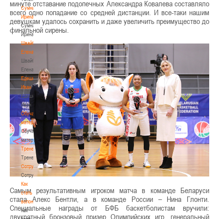
минуте отставание подопечных Александра Ковалева составляло
Сумникова
всего одно попадание со средней дистанции. И все-таки нашим
Ирина
девушкам удалось сохранить и даже увеличить преимущество до
Сумникова
финальной сирены.
Ирина
Швайбович
Елена
Швайбович
Елена
Едешко
Иван
Едешко
Иван
Обучающие
материалы
Обучающие
материалы
Тренерам
Тренерам
Сотрудничество
Сотрудничество
Как
Самым результативным игроком матча в команде Беларуси
стать
стала Алекс Бентли, а в команде России – Нина Глонти.
волонтером
Специальные награды от БФБ баскетболистам вручили:
Как
двукратный бронзовый призер Олимпийских игр, генеральный
стать