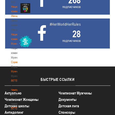
268
3х3
подписчиков
Национальная
команда.
Женщины
Национальная
#HerWorldHerRules
команда.
Женщины
28
Национальная
команда.
подписчиков
Мужчины
Национальная
команда.
Мужчины
Соревнования
Соревнования
Мужчины
Мужчины
БЫСТРЫЕ
ССЫЛКИ
BETERA
-
Чемпионат
Актуально
Чемпионат Мужчины
BETERA
Чемпионат Женщины
Документы
-
Чемпионат
Детские школы
Детская лига
BETERA
Антидопинг
Спонсоры
-