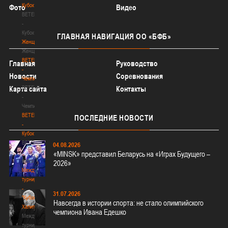
Кубок
Фото
Видео
BETERA
-
Кубок
ГЛАВНАЯ
НАВИГАЦИЯ ОО «БФБ»
Женщины
Женщины
BETERA
Главная
Руководство
-
Новости
Соревнования
Чемпионат
BETERA
Карта сайта
Контакты
-
Чемпионат
BETERA
ПОСЛЕДНИЕ
НОВОСТИ
-
Кубок
BETERA
04.08.2026
-
«MINSK» представил Беларусь на «Играх Будущего –
Кубок
2026»
Международный
турнир
-
31.07.2026
"Кубок
Навсегда в истории спорта: не стало олимпийского
Халипского"
чемпиона Ивана Едешко
Международный
турнир