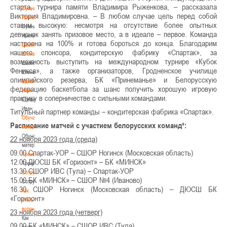
старта, турнира памяти Владимира Рыженкова, – рассказала
Сумникова
Виктория Владимировна. – В любом случае цель перед собой
Ирина
ставим высокую: несмотря на отсутствие более опытных
Сумникова
девчонок занять призовое место, а в идеале – первое. Команда
Ирина
настроена на 100% и готова бороться до конца. Благодарим
Швайбович
нашего спонсора, кондитерскую фабрику «Спартак», за
Елена
возможность выступить на международном турнире «Кубок
Швайбович
Феникса», а также организаторов, Гродненское училище
Елена
олимпийского резерва, БК «Принеманье» и Белорусскую
Едешко
федерацию баскетбола за шанс получить хорошую игровую
Иван
практику в соперничестве с сильными командами.
Едешко
Иван
Титульный партнер команды – кондитерская фабрика «Спартак».
Обучающие
Расписание матчей с участием белорусских команд*:
материалы
Обучающие
22 ноября 2023 года (среда)
материалы
09.00 Спартак-УОР – СШОР Ногинск (Московская область)
Тренерам
12.00 ДЮСШ БК «Горизонт» – БК «МИНСК»
Тренерам
13.30 СШОР ИВС (Тула) – Спартак-УОР
Сотрудничество
15.00 БК «МИНСК» – СШОР №4 (Иваново)
Сотрудничество
16.30 СШОР Ногинск (Московская область) – ДЮСШ БК
Как
«Горизонт»
стать
волонтером
23 ноября 2023 года (четверг)
Как
09.00 БК «МИНСК» – СШОР ИВС (Тула)
стать