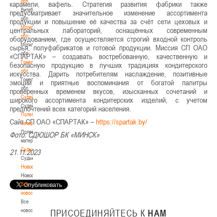
обл
карамели, вафель. Стратегия развития фабрики также
Витебская
предусматривает значительное изменение ассортимента
обл
продукции и повышение её качества за счёт сети цеховых и
Могилевская
центральных лабораторий, оснащённых современным
обл
оборудованием, где осуществляется строгий входной контроль
Могилевская
сырья, полуфабрикатов и готовой продукции. Миссия СП ОАО
обл
«СПАРТАК» – создавать востребованную, качественную и
Гомельская
безопасную продукцию в лучших традициях кондитерского
обл
искусства. Дарить потребителям наслаждение, позитивные
Гомельская
эмоции и приятные воспоминания от богатой палитры
обл
проверенных временем вкусов, изысканных сочетаний и
Судейство
широкого ассортимента кондитерских изделий, с учетом
Судейство
предпочтений всех категорий населения.
Полезные
Сайт СП ОАО «СПАРТАК» –
https://spartak.by/
материалы
Полезные
Фото: СДЮШОР БК «МИНСК»
материалы
Судьи
21.11.2023
Судьи
Новости
Новости
Все
новости
Все
новости
ПРИСОЕДИНЯЙТЕСЬ
К
НАМ