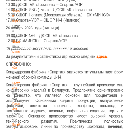
10.30 ДЮСШ БК «Горизонт» – Спартак-УОР
волонтером
14.00 СШОР ИВС (Тула) – ДЮСШ БК «Горизонт»
Спонсоры
15.30 СШОР Ногинск (Московская область) – БК «МИНСК»
и
17.00 Спартак-УОР – СШОР №4 (Иваново)
партнеры
Спонсоры
24 ноября 2023 года (пятница)
и
09.00 СШОР №4 – ДЮСШ БК «Горизонт»
партнеры
12.00 БК «МИНСК» – Спартак-УОР
Школы
Школы
*В расписание могут быть внесены изменения
Минск
За результатами и статистикой игр можно следить
здесь
.
Минск
Минская
СПРАВОЧНО:
обл
Кондитерская фабрика «Спартак» является титульным партнёром
Минская
женской сборной команды U-14.
обл
Брестская
Кондитерская фабрика «Спартак» – крупнейший производитель
обл
кондитерских изделий в Беларуси. Предприятие ориентировано
Брестская
на качество, что является основой для процветания и
обл
благополучия. Основными видами продукции, выпускаемой
Гродненская
фабрикой, являются: карамель, конфеты, шоколад и
обл
шоколадные изделия, печенье, вафельные изделия, торты и
Гродненская
пирожные. Основное производство имеет высокий уровень
обл
технического развития. Практически полностью
Витебская
автоматизированы линии по производству шоколада, печенья,