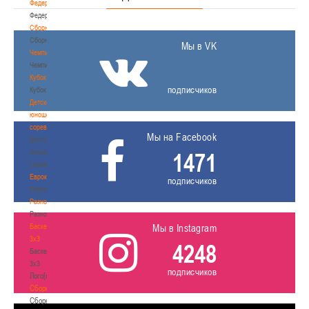
Федерация
Федерация
Сборные
Сборные
Мы в VK
Чемпионат
Чемпионат
Кубок
подписчиков
Кубок
Детско-
юношеские
соревнования
Мы на Facebook
Детско-
юношеские
1471
соревнования
Еврокубки
подписчиков
Еврокубки
Разное
Разное
Баскетбол
Мы в Instagram
3х3
4248
Баскетбол
3х3
подписчиков
Лого[modid=121]
Сборные
Сборные