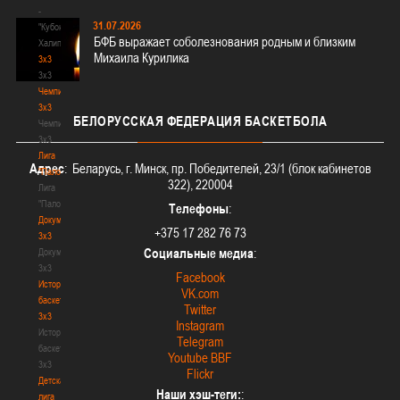
-
31.07.2026
"Кубок
БФБ выражает соболезнования родным и близким
Халипского"
Михаила Курилика
3x3
3x3
Чемпионат
3х3
БЕЛОРУССКАЯ
ФЕДЕРАЦИЯ БАСКЕТБОЛА
Чемпионат
3х3
Лига
Адрес
: Беларусь, г. Минск, пр. Победителей, 23/1 (блок кабинетов
"Палова"
322), 220004
Лига
"Палова"
Телефоны
:
Документы
+375 17 282 76 73
3х3
Социальные медиа
:
Документы
3х3
Facebook
История
VK.com
баскетбола
Twitter
3х3
Instagram
История
Telegram
баскетбола
Youtube BBF
3х3
Flickr
Детская
Наши хэш-теги:
:
лига