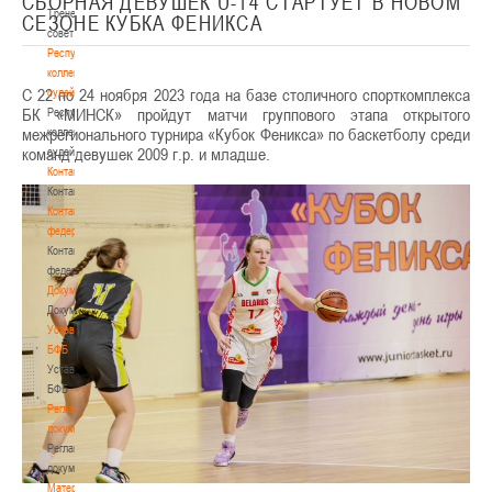
СБОРНАЯ ДЕВУШЕК U-14 СТАРТУЕТ В НОВОМ
Тренерский
СЕЗОНЕ КУБКА ФЕНИКСА
совет
Республиканская
коллегия
С 22 по 24 ноября 2023 года на базе столичного спорткомплекса
судей
БК «МИНСК» пройдут матчи группового этапа открытого
Республиканская
межрегионального турнира «Кубок Феникса» по баскетболу среди
коллегия
команд девушек 2009 г.р. и младше.
судей
Контакты
Контакты
Контакты
федерации
Контакты
федерации
Документы
Документы
Устав
БФБ
Устав
БФБ
Регламентирующие
документы
Регламентирующие
документы
Материалы