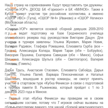
по
Нашу страну на соревнованиях будут представлять три дружины:
баскетбольной
«Спартак-УОР», ДЮСШ БК «Горизонт» и БК «МИНСК». Также в
статистике
Кубке примут участие три российских коллектива, а именно
Материалы
«СШОР ИВС» (Тула), «СШОР №4» (Иваново) и «СШОР Ногинск»
по
(Московская область).
баскетбольной
«Спартак-УОР» является основой сборной девушек 2009-2010
статистике
гг.р. и ведет подготовку на базе Гродненского училища
Документы
олимпийского резерва под руководством Виктории Дацун. Для
РКС
участия в турнире заявлены: Ульяна Жукевич, Мария Новик,
Документы
Валерия Радивон, Глафира Ромашина, Елизавета Сурба (все –
РКС
Гродно), Александра Коляда, Мария Таран (обе – Бобруйск),
Положение
Виктория Пушкина, Екатерина Савицкая (обе – Минск), Софья
о
Шишкина, Александра Шульга (обе – Светлогорск), Валерия
переходах
Ляховец (Гомель).
Положение
о
Дарья Трусь, Анастасия Стасевич, Елизавета Сабойда, Дарья
переходах
Григуть, Ульяна Палей, Варвара Плескачевская и Наталья
Наши
Шахлевич, вошедшие в ростер команды, не смогут принять
чемпионы
участие в стартовом туре «Кубка Феникса» в связи с подготовкой
Наши
к турниру памяти В. Рыженкова, который пройдет с 1 по 3
чемпионы
декабря 2023 года в Минске.
Белошапко
– Первый этап «Кубка Феникса» мы проведем не в своем
Татьяна
сильнейшем составе, потому что 7 игроков сейчас вызваны на
Белошапко
сбор в преддверии важного для нашей сборной международного
Татьяна