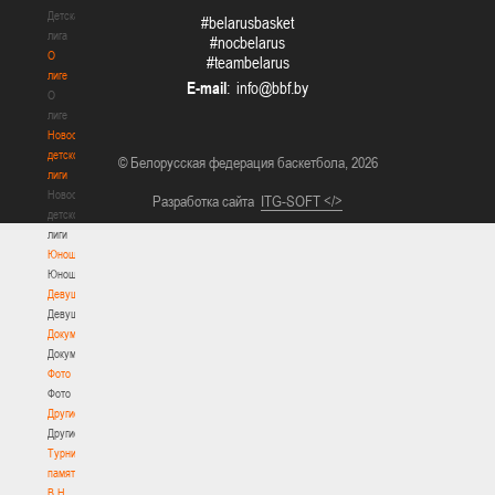
Детская
#belarusbasket
лига
#nocbelarus
О
#teambelarus
лиге
E-mail
:
О
лиге
Новости
детской
© Белорусская федерация баскетбола, 2026
лиги
Новости
Разработка сайта
ITG-SOFT </>
детской
лиги
Юноши
Юноши
Девушки
Девушки
Документы
Документы
Фото
Фото
Другие
Другие
Турнир
памяти
В.Н.