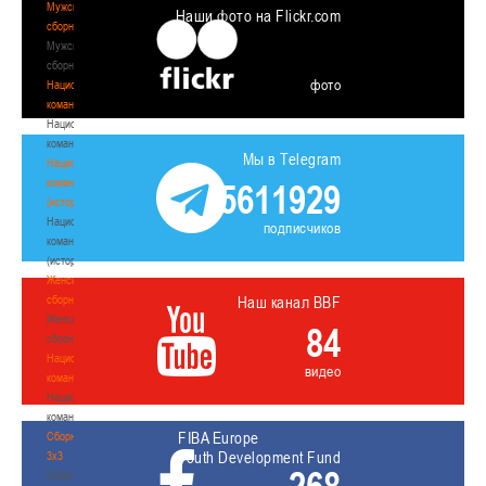
Мужские
Наши фото на Flickr.com
сборные
Мужские
сборные
фото
Национальная
команда
Национальная
команда
Мы в Telegram
Национальная
команда
5611929
(история)
Национальная
подписчиков
команда
(история)
Женские
сборные
Наш канал BBF
Женские
84
сборные
Национальная
видео
команда
Национальная
команда
FIBA Europe
Сборные
Youth Development Fund
3х3
Сборные