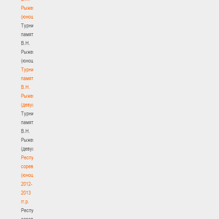
Рыженкова
(юноши)
Турнир
памяти
В.Н.
Рыженкова
(юноши)
Турнир
памяти
В.Н.
Рыженкова
(девушки)
Турнир
памяти
В.Н.
Рыженкова
(девушки)
Республиканские
соревнования
(юноши)
2012-
2013
гг.р.
Республиканские
соревнования