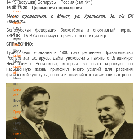
14:15 (девушки) Беларусь – Россия (зал №1)
волонтером
16:00-16:30 – Церемония награждения
Спонсоры
Место проведения: г. Минск, ул. Уральская, 3а, с/к БК
и
«МИНСК».
партнеры
Спонсоры
Белорусская федерация баскетбола и спортивный портал
и
«SPORT-TV.BY» организуют прямые трансляции игр.
партнеры
СПРАВОЧНО:
Школы
Школы
Турнир был учрежден в 1996 году решением Правительства
Минск
Республики Беларусь, дабы увековечить память о Владимире
Минск
Николаевиче Рыженкове, который за свою короткую, но
Минская
насыщенную жизнь приложил много усилий для развития
обл
физической культуры, спорта и олимпийского движения в стране.
Минская
обл
Брестская
обл
Брестская
обл
Гродненская
обл
Гродненская
обл
Витебская