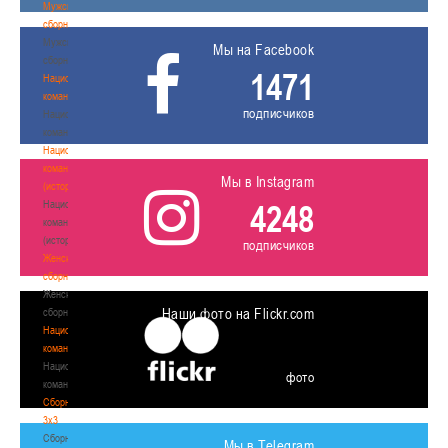
Мужские
сборные
Мужские
Мы на Facebook
сборные
1471
Национальная
команда
подписчиков
Национальная
команда
Национальная
команда
Мы в Instagram
(история)
Национальная
4248
команда
(история)
подписчиков
Женские
сборные
Женские
Наши фото на Flickr.com
сборные
Национальная
команда
Национальная
фото
команда
Сборные
3х3
Сборные
Мы в Telegram