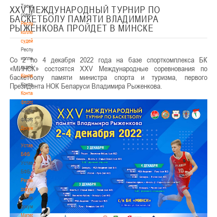
Тренерский
XXV МЕЖДУНАРОДНЫЙ ТУРНИР ПО
совет
БАСКЕТБОЛУ ПАМЯТИ ВЛАДИМИРА
Республиканская
РЫЖЕНКОВА ПРОЙДЕТ В МИНСКЕ
коллегия
судей
Республиканская
Со 2 по 4 декабря 2022 года на базе спорткомплекса БК
коллегия
«МИНСК» состоятся XXV Международные соревнования по
судей
баскетболу памяти министра спорта и туризма, первого
Контакты
Президента НОК Беларуси Владимира Рыженкова.
Контакты
Контакты
федерации
Контакты
федерации
Документы
Документы
Устав
БФБ
Устав
БФБ
Регламентирующие
документы
Регламентирующие
документы
Материалы