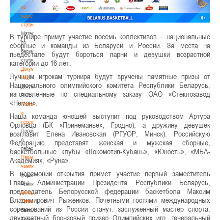
по
баскетбольной
статистике
Материалы
В турнире примут участие восемь коллективов – национальные
по
сборные и команды из Беларуси и России. За места на
баскетбольной
пьедестале будут бороться парни и девушки возрастной
статистике
категории до 16 лет.
Документы
Лучшим игрокам турнира будут вручены памятные призы от
РКС
Национального олимпийского комитета Республики Беларусь,
Документы
изготовленные по специальному заказу ОАО «Стеклозавод
РКС
«Неман».
Положение
о
Наша команда юношей выступит под руководством Артура
переходах
Орловца (БК «Принеманье», Гродно), а дружину девушек
Положение
возглавит Елена Ивановская (РГУОР, Минск). Российскую
о
Федерацию представят женская и мужская сборные,
переходах
баскетбольные клубы «Локомотив-Кубань», «Юность», «МБА-
Наши
Академия», «Руна».
чемпионы
В церемонии открытия примет участие первый заместитель
Наши
Главы Администрации Президента Республики Беларусь,
чемпионы
председатель Белорусской федерации баскетбола Максим
Белошапко
Владимирович Рыженков. Почетными гостями международных
Татьяна
соревнований из России станут: заслуженный мастер спорта,
Белошапко
двухкратный бронзовый призер Олимпийских игр, генеральный
Татьяна