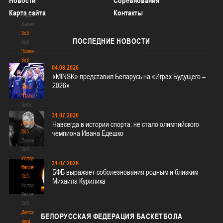
Новости
Соревнования
-
Карта сайта
Контакты
"Кубок
Халипского"
3x3
ПОСЛЕДНИЕ
НОВОСТИ
3x3
Чемпионат
3х3
04.08.2026
Чемпионат
«MINSK» представил Беларусь на «Играх Будущего –
3х3
2026»
Лига
"Палова"
Лига
"Палова"
31.07.2026
Документы
Навсегда в истории спорта: не стало олимпийского
3х3
чемпиона Ивана Едешко
Документы
3х3
История
31.07.2026
баскетбола
БФБ выражает соболезнования родным и близким
3х3
Михаила Курилика
История
баскетбола
3х3
Детская
БЕЛОРУССКАЯ
ФЕДЕРАЦИЯ БАСКЕТБОЛА
лига