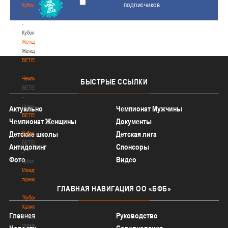
подписчиков
Кубок
BETERA
-
Кубок
Женщины
Женщины
BETERA
-
Чемпионат
БЫСТРЫЕ
ССЫЛКИ
BETERA
-
Чемпионат
Актуально
Чемпионат Мужчины
BETERA
Чемпионат Женщины
Документы
-
Детские школы
Детская лига
Кубок
BETERA
Антидопинг
Спонсоры
-
Фото
Видео
Кубок
Международный
турнир
ГЛАВНАЯ
НАВИГАЦИЯ ОО «БФБ»
-
"Кубок
Халипского"
Главная
Руководство
Международный
турнир