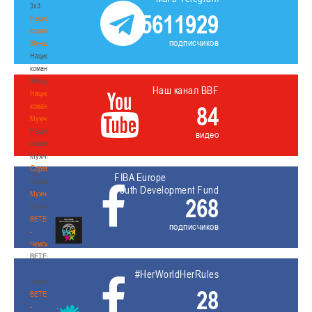
3х3
5611929
Национальная
команда.
подписчиков
Женщины
Национальная
команда.
Женщины
Наш канал BBF
Национальная
команда.
84
Мужчины
Национальная
видео
команда.
Мужчины
Соревнования
FIBA Europe
Соревнования
Youth Development Fund
Мужчины
268
Мужчины
BETERA
подписчиков
-
Чемпионат
BETERA
-
#HerWorldHerRules
Чемпионат
28
BETERA
-