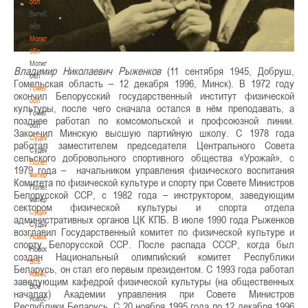
обл
Витебская
обл
Могилевская
обл
Могилевская
Владимир Николаевич Рыженков
(11 сентября 1945, Добруш,
обл
Гомельская область – 12 декабря 1996, Минск). В 1972 году
Гомельская
окончил Белорусский государственный институт физической
обл
культуры, после чего сначала остался в нём преподавать, а
Гомельская
позднее работал по комсомольской и профсоюзной линии.
обл
Закончил Минскую высшую партийную школу. С 1978 года
Судейство
работал заместителем председателя Центрального Совета
Судейство
сельского добровольного спортивного общества «Урожай», с
Полезные
1979 года – начальником управления физического воспитания
материалы
Комитета по физической культуре и спорту при Совете Министров
Полезные
Белорусской ССР, с 1982 года – инструктором, заведующим
материалы
сектором физической культуры и спорта отдела
Судьи
административных органов ЦК КПБ. В июле 1990 года Рыженков
Судьи
возглавил Государственный комитет по физической культуре и
Новости
спорту Белорусской ССР. После распада СССР, когда был
Новости
создан Национальный олимпийский комитет Республики
Все
Беларусь, он стал его первым президентом. С 1993 года работал
новости
заведующим кафедрой физической культуры (на общественных
Все
началах) Академии управления при Совете Министров
новости
Республики Беларусь. С 20 ноября 1995 года по 12 декабря 1996