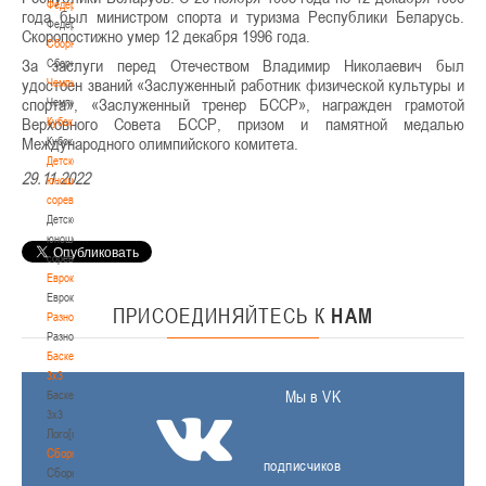
Федерация
года был министром спорта и туризма Республики Беларусь.
Федерация
Скоропостижно умер 12 декабря 1996 года.
Сборные
За заслуги перед Отечеством Владимир Николаевич был
Сборные
удостоен званий «Заслуженный работник физической культуры и
Чемпионат
спорта», «Заслуженный тренер БССР», награжден грамотой
Чемпионат
Верховного Совета БССР, призом и памятной медалью
Кубок
Международного олимпийского комитета.
Кубок
Детско-
29.11.2022
юношеские
соревнования
Детско-
юношеские
соревнования
Еврокубки
Еврокубки
ПРИСОЕДИНЯЙТЕСЬ
К
НАМ
Разное
Разное
Баскетбол
3х3
Мы в VK
Баскетбол
3х3
Лого[modid=121]
Сборные
подписчиков
Сборные