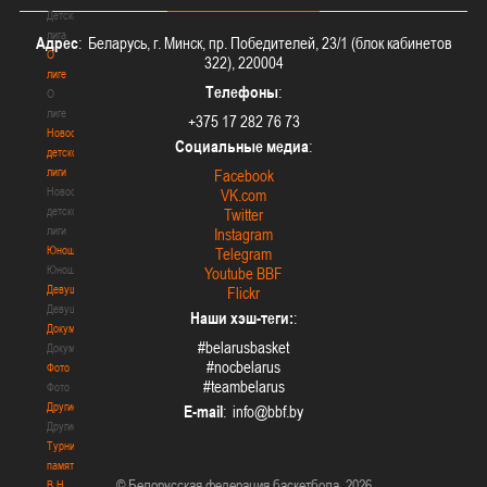
Детская
лига
Адрес
: Беларусь, г. Минск, пр. Победителей, 23/1 (блок кабинетов
О
322), 220004
лиге
Телефоны
:
О
лиге
+375 17 282 76 73
Новости
Социальные медиа
:
детской
лиги
Facebook
Новости
VK.com
детской
Twitter
лиги
Instagram
Юноши
Telegram
Юноши
Youtube BBF
Девушки
Flickr
Девушки
Наши хэш-теги:
:
Документы
#belarusbasket
Документы
#nocbelarus
Фото
#teambelarus
Фото
Другие
E-mail
:
Другие
Турнир
памяти
© Белорусская федерация баскетбола, 2026
В.Н.