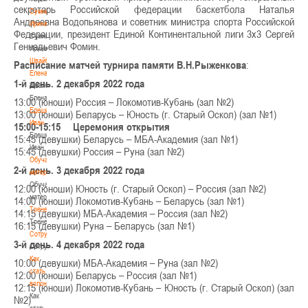
секретарь Российской федерации баскетбола Наталья
Сумникова
Андреевна Водопьянова и советник министра спорта Российской
Ирина
Федерации, президент Единой Континентальной лиги 3х3 Сергей
Сумникова
Геннадьевич Фомин.
Ирина
Швайбович
Расписание матчей турнира памяти В.Н.Рыженкова
:
Елена
1-й день. 2 декабря 2022 года
Швайбович
Елена
13:00 (юноши) Россия – Локомотив-Кубань (зал №2)
Едешко
13:00 (юноши) Беларусь – Юность (г. Старый Оскол) (зал №1)
Иван
15:00-15:15 Церемония открытия
Едешко
15:45 (девушки) Беларусь – МБА-Академия (зал №1)
Иван
15:45 (девушки) Россия – Руна (зал №2)
Обучающие
2-й день. 3 декабря 2022 года
материалы
Обучающие
12:00 (юноши) Юность (г. Старый Оскол) – Россия (зал №2)
материалы
14:00 (юноши) Локомотив-Кубань – Беларусь (зал №1)
Тренерам
14:15 (девушки) МБА-Академия – Россия (зал №2)
Тренерам
16:15 (девушки) Руна – Беларусь (зал №1)
Сотрудничество
3-й день. 4 декабря 2022 года
Сотрудничество
Как
10:00 (девушки) МБА-Академия – Руна (зал №2)
стать
12:00 (юноши) Беларусь – Россия (зал №1)
волонтером
12:15 (юноши) Локомотив-Кубань – Юность (г. Старый Оскол) (зал
Как
№2)
стать