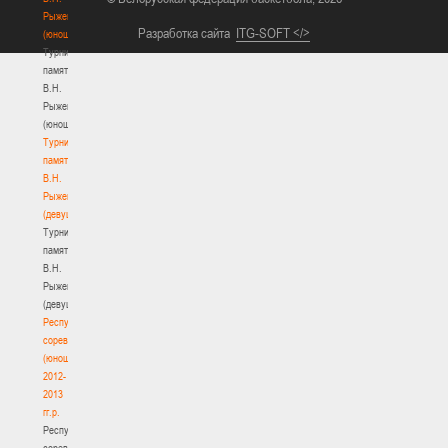
Рыженкова
Разработка сайта
ITG-SOFT </>
(юноши)
Турнир
памяти
В.Н.
Рыженкова
(юноши)
Турнир
памяти
В.Н.
Рыженкова
(девушки)
Турнир
памяти
В.Н.
Рыженкова
(девушки)
Республиканские
соревнования
(юноши)
2012-
2013
гг.р.
Республиканские
соревнования