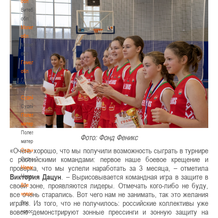
обл
Витебская
обл
Могилевская
обл
Могилевская
обл
Гомельская
обл
Гомельская
обл
Судейство
Судейство
Полезные
материалы
Полезные
Фото: Фонд Феникс
материалы
«Очень хорошо, что мы получили возможность сыграть в турнире
Судьи
с российскими командами: первое наше боевое крещение и
Судьи
проверка, что мы успели наработать за 3 месяца, – отметила
Новости
Виктория Дацун
. – Вырисовывается командная игра в защите в
Новости
своей зоне, проявляются лидеры. Отмечать кого-либо не буду,
Все
все очень старались. Вот чего нам не занимать, так это желания
новости
играть. Из того, что не получилось: российские коллективы уже
Все
вовсю демонстрируют зонные прессинги и зонную защиту на
новости