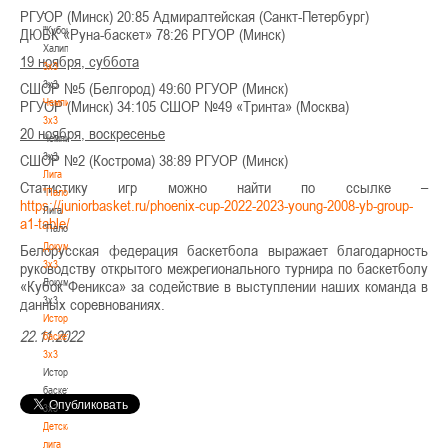
-
РГУОР (Минск) 20:85 Адмиралтейская (Санкт-Петербург)
"Кубок
ДЮБК «Руна-баскет» 78:26 РГУОР (Минск)
Халипского"
19 ноября, суббота
3x3
3x3
СШОР №5 (Белгород) 49:60 РГУОР (Минск)
Чемпионат
РГУОР (Минск) 34:105 СШОР №49 «Тринта» (Москва)
3х3
20 ноября, воскресенье
Чемпионат
3х3
СШОР №2 (Кострома) 38:89 РГУОР (Минск)
Лига
Статистику игр можно найти по ссылке –
"Палова"
https://juniorbasket.ru/phoenix-cup-2022-2023-young-2008-yb-group-
Лига
a1-table/
"Палова"
Документы
Белорусская федерация баскетбола выражает благодарность
3х3
руководству открытого межрегионального турнира по баскетболу
Документы
«Кубок Феникса» за содействие в выступлении наших команда в
3х3
данных соревнованиях.
История
22.11.2022
баскетбола
3х3
История
баскетбола
3х3
Детская
лига