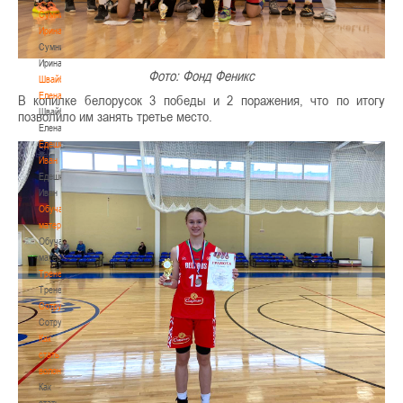
Сумникова
Ирина
Сумникова
Ирина
Фото: Фонд Феникс
Швайбович
Елена
В копилке белорусок 3 победы и 2 поражения, что по итогу
Швайбович
позволило им занять третье место.
Елена
Едешко
Иван
Едешко
Иван
Обучающие
материалы
Обучающие
материалы
Тренерам
Тренерам
Сотрудничество
Сотрудничество
Как
стать
волонтером
Как
стать