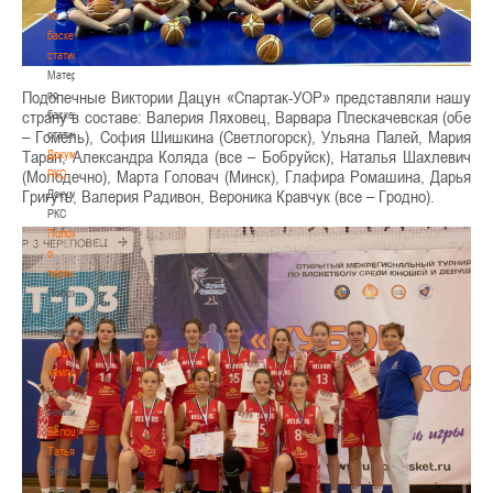
по
баскетбольной
статистике
Материалы
Подопечные Виктории Дацун «Спартак-УОР» представляли нашу
по
страну в составе: Валерия Ляховец, Варвара Плескачевская (обе
баскетбольной
– Гомель), София Шишкина (Светлогорск), Ульяна Палей, Мария
статистике
Таран, Александра Коляда (все – Бобруйск), Наталья Шахлевич
Документы
(Молодечно), Марта Головач (Минск), Глафира Ромашина, Дарья
РКС
Григуть, Валерия Радивон, Вероника Кравчук (все – Гродно).
Документы
РКС
Положение
о
переходах
Положение
о
переходах
Наши
чемпионы
Наши
чемпионы
Белошапко
Татьяна
Белошапко
Татьяна