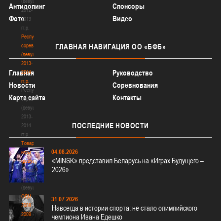
(девушки)
Антидопинг
Спонсоры
2012-
Фото
Видео
2013
гг.р.
Республиканские
соревнования
ГЛАВНАЯ
НАВИГАЦИЯ ОО «БФБ»
(девушки)
2013-
Главная
Руководство
2014
гг.р.
Новости
Соревнования
Республиканские
Карта сайта
Контакты
соревнования
(девушки)
2013-
ПОСЛЕДНИЕ
НОВОСТИ
2014
гг.р.
Товарищеские
04.08.2026
игры
«MINSK» представил Беларусь на «Играх Будущего –
(девушки)
2026»
Товарищеские
игры
(девушки)
ОДМ
31.07.2026
2008-
Навсегда в истории спорта: не стало олимпийского
2009
чемпиона Ивана Едешко