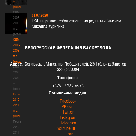
гг.р.
(девушки)
ОДМ
31.07.2026
2008-
БФБ выражает соболезнования родным и близким
2009
Михаила Курилика
гг.р.
(девушки)
ОДМ
2008-
БЕЛОРУССКАЯ
ФЕДЕРАЦИЯ БАСКЕТБОЛА
2009
гг.р.
(юноши)
Адрес
: Беларусь, г. Минск, пр. Победителей, 23/1 (блок кабинетов
ОДМ
322), 220004
2008-
Телефоны
:
2009
гг.р.
+375 17 282 76 73
(юноши)
Социальные медиа
:
Первенство
2010-
Facebook
2011
VK.com
гг.р.
Twitter
(юноши)
Instagram
Первенство
Telegram
2010-
Youtube BBF
2011
Flickr