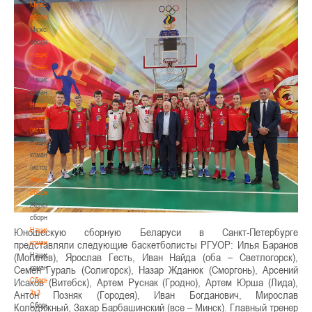
Мужские
сборные
Мужские
сборные
Национальная
команда
Национальная
команда
Национальная
команда
(история)
Национальная
команда
(история)
Женские
сборные
Женские
сборные
Национальная
Юношескую сборную Беларуси в Санкт-Петербурге
команда
представляли следующие баскетболисты РГУОР: Илья Баранов
Национальная
(Могилёв), Ярослав Гесть, Иван Найда (оба – Светлогорск),
команда
Семен Гураль (Солигорск), Назар Жданюк (Сморгонь), Арсений
Сборные
Исаков (Витебск), Артем Руснак (Гродно), Артем Юрша (Лида),
3х3
Антон Позняк (Городея), Иван Богданович, Мирослав
Сборные
Колодяжный, Захар Барбашинский (все – Минск). Главный тренер