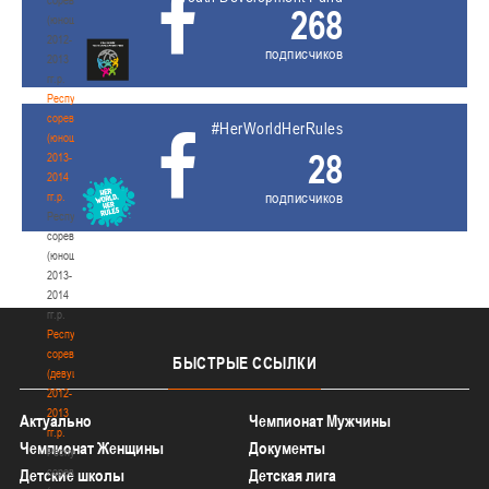
268
(юноши)
2012-
подписчиков
2013
гг.р.
Республиканские
соревнования
#HerWorldHerRules
(юноши)
28
2013-
2014
подписчиков
гг.р.
Республиканские
соревнования
(юноши)
2013-
2014
гг.р.
Республиканские
соревнования
БЫСТРЫЕ
ССЫЛКИ
(девушки)
2012-
2013
Актуально
Чемпионат Мужчины
гг.р.
Чемпионат Женщины
Документы
Республиканские
соревнования
Детские школы
Детская лига