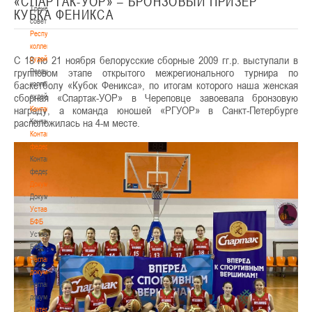
«СПАРТАК-УОР» – БРОНЗОВЫЙ ПРИЗЕР
Тренерский
КУБКА ФЕНИКСА
совет
Республиканская
коллегия
С 18 по 21 ноября белорусские сборные 2009 гг.р. выступали в
судей
групповом этапе открытого межрегионального турнира по
Республиканская
баскетболу «Кубок Феникса», по итогам которого наша женская
коллегия
сборная «Спартак-УОР» в Череповце завоевала бронзовую
судей
награду, а команда юношей «РГУОР» в Санкт-Петербурге
Контакты
расположилась на 4-м месте.
Контакты
Контакты
федерации
Контакты
федерации
Документы
Документы
Устав
БФБ
Устав
БФБ
Регламентирующие
документы
Регламентирующие
документы
Материалы