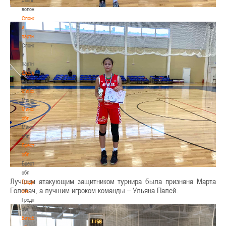
волонтером
Спонсоры
и
партнеры
Спонсоры
и
партнеры
Школы
Школы
Минск
Минск
Минская
обл
Минская
обл
Брестская
обл
Брестская
обл
Лучшим атакующим защитником турнира была признана Марта
Гродненская
Головач, а лучшим игроком команды – Ульяна Палей.
обл
Гродненская
обл
Витебская