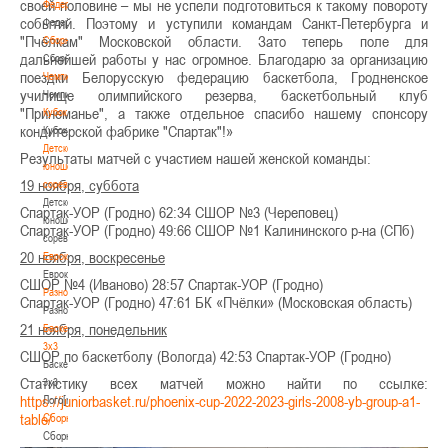
своей половине – мы не успели подготовиться к такому повороту
Федерация
событий. Поэтому и уступили командам Санкт-Петербурга и
Федерация
"Пчёлкам" Московской области. Зато теперь поле для
Сборные
дальнейшей работы у нас огромное. Благодарю за организацию
Сборные
поездки Белорусскую федерацию баскетбола, Гродненское
Чемпионат
училище олимпийского резерва, баскетбольный клуб
Чемпионат
"Принеманье", а также отдельное спасибо нашему спонсору
Кубок
кондитерской фабрике "Спартак"!»
Кубок
Детско-
Результаты матчей с участием нашей женской команды:
юношеские
19 ноября, суббота
соревнования
Детско-
Спартак-УОР (Гродно) 62:34 СШОР №3 (Череповец)
юношеские
Спартак-УОР (Гродно) 49:66 СШОР №1 Калининского р-на (СПб)
соревнования
20 ноября, воскресенье
Еврокубки
Еврокубки
СШОР №4 (Иваново) 28:57 Спартак-УОР (Гродно)
Разное
Спартак-УОР (Гродно) 47:61 БК «Пчёлки» (Московская область)
Разное
21 ноября, понедельник
Баскетбол
3х3
СШОР по баскетболу (Вологда) 42:53 Спартак-УОР (Гродно)
Баскетбол
Статистику всех матчей можно найти по ссылке:
3х3
https://juniorbasket.ru/phoenix-cup-2022-2023-girls-2008-yb-group-a1-
Лого[modid=121]
table/
Сборные
Сборные