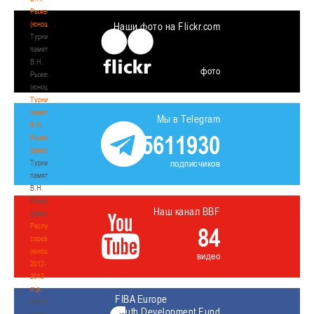
Рыженкова
(юноши)
Наши фото на Flickr.com
Турнир
памяти
В.Н.
фото
Рыженкова
(юноши)
Турнир
памяти
Мы в Telegram
В.Н.
5611930
Рыженкова
(девушки)
подписчиков
Турнир
памяти
В.Н.
Рыженкова
Наш канал BBF
(девушки)
Республиканские
84
соревнования
(юноши)
видео
2012-
2013
гг.р.
FIBA Europe
Республиканские
Youth Development Fund
соревнования