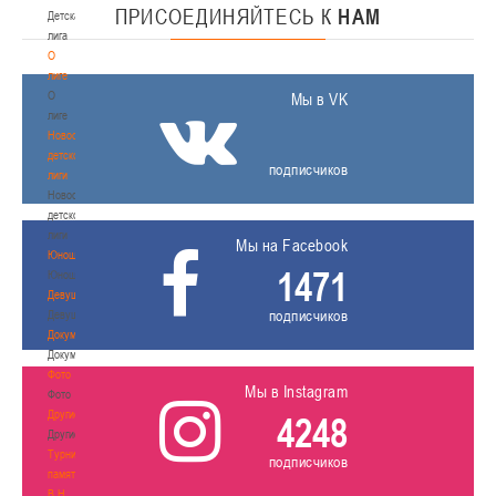
ПРИСОЕДИНЯЙТЕСЬ
К
НАМ
Детская
лига
О
лиге
О
Мы в VK
лиге
Новости
детской
подписчиков
лиги
Новости
детской
лиги
Мы на Facebook
Юноши
1471
Юноши
Девушки
подписчиков
Девушки
Документы
Документы
Фото
Мы в Instagram
Фото
Другие
4248
Другие
Турнир
подписчиков
памяти
В.Н.