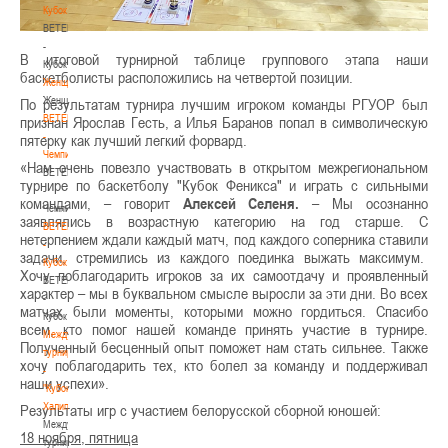
Кубок
BETERA
-
В итоговой турнирной таблице группового этапа наши
Кубок
баскетболисты расположились на четвертой позиции.
Женщины
Женщины
По результатам турнира лучшим игроком команды РГУОР был
BETERA
признан Ярослав Гесть, а Илья Баранов попал в символическую
-
пятерку как лучший легкий форвард.
Чемпионат
«Нам очень повезло участвовать в открытом межрегиональном
BETERA
турнире по баскетболу "Кубок Феникса" и играть с сильными
-
командами, – говорит
Алексей Селеня.
– Мы осознанно
Чемпионат
заявлялись в возрастную категорию на год старше. С
BETERA
нетерпением ждали каждый матч, под каждого соперника ставили
-
задачи, стремились из каждого поединка выжать максимум.
Кубок
Хочу поблагодарить игроков за их самоотдачу и проявленный
BETERA
характер – мы в буквальном смысле выросли за эти дни. Во всех
-
матчах были моменты, которыми можно гордиться. Спасибо
Кубок
всем, кто помог нашей команде принять участие в турнире.
Международный
Полученный бесценный опыт поможет нам стать сильнее. Также
турнир
хочу поблагодарить тех, кто болел за команду и поддерживал
-
наши успехи».
"Кубок
Халипского"
Результаты игр с участием белорусской сборной юношей:
Международный
18 ноября, пятница
турнир