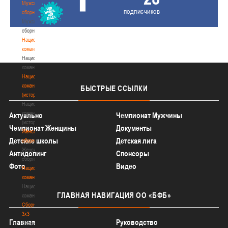
Мужские
подписчиков
сборные
Мужские
сборные
Национальная
команда
Национальная
команда
Национальная
команда
БЫСТРЫЕ
ССЫЛКИ
(история)
Национальная
команда
Актуально
Чемпионат Мужчины
(история)
Чемпионат Женщины
Документы
Женские
Детские школы
Детская лига
сборные
Женские
Антидопинг
Спонсоры
сборные
Фото
Видео
Национальная
команда
Национальная
ГЛАВНАЯ
НАВИГАЦИЯ ОО «БФБ»
команда
Сборные
3х3
Главная
Руководство
Сборные