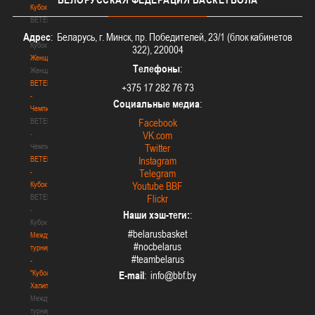
Кубок
BETERA
-
Адрес
: Беларусь, г. Минск, пр. Победителей, 23/1 (блок кабинетов
Кубок
322), 220004
Женщины
Телефоны
:
Женщины
BETERA
+375 17 282 76 73
-
Социальные медиа
:
Чемпионат
BETERA
Facebook
-
VK.com
Чемпионат
Twitter
BETERA
Instagram
-
Telegram
Кубок
Youtube BBF
BETERA
Flickr
-
Наши хэш-теги:
:
Кубок
#belarusbasket
Международный
#nocbelarus
турнир
#teambelarus
-
"Кубок
E-mail
:
Халипского"
Международный
турнир