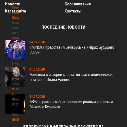
3х3
Новости
Соревнования
Национальная
Карта сайта
Контакты
команда.
Женщины
Национальная
ПОСЛЕДНИЕ
НОВОСТИ
команда.
Женщины
Национальная
04.08.2026
команда.
«MINSK» представил Беларусь на «Играх Будущего –
Мужчины
2026»
Национальная
команда.
Мужчины
Соревнования
31.07.2026
Соревнования
Навсегда в истории спорта: не стало олимпийского
Мужчины
чемпиона Ивана Едешко
Мужчины
BETERA
-
31.07.2026
Чемпионат
БФБ выражает соболезнования родным и близким
BETERA
Михаила Курилика
-
Чемпионат
BETERA
-
БЕЛОРУССКАЯ
ФЕДЕРАЦИЯ БАСКЕТБОЛА