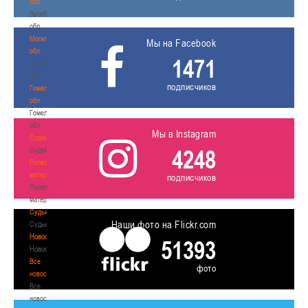
обл
Витебская
обл
Могилевская
Мы на Facebook
обл
1471
Могилевская
обл
подписчиков
Гомельская
обл
Гомельская
обл
Мы в Instagram
Судейство
4248
Судейство
Полезные
материалы
подписчиков
Полезные
материалы
Судьи
Наши фото на Flickr.com
Судьи
Новости
51393
Новости
Все
фото
новости
Все
новости