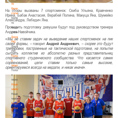
по
баскетбольной
На сборы вызваны 7 спортсменок: Скиба Ульяна, Кравченко
статистике
Ирина, Бабак Анастасия, Верабей Полина, Макуца Яна, Шумейко
Материалы
Александра, Лебедич Яна.
по
Проводить подготовку девушки будут под руководством тренера
баскетбольной
Андрея Навойчика.
статистике
Документы
«
Мы не ставим задач на выведение наших спортсменок на пик
РКС
своей формы, –
говорит
Андрей Андреевич
,
–
скорее это будут
Документы
тренировки, построенные на тактической подготовке, на попытке
РКС
сыграть коллектив из абсолютно разных представительниц
Положение
спортивного студенческого сообщества. Что касается самих
о
соревнований, цели ставим только самые высокие,
переходах
ориентируемся всегда на медали, и никак иначе
».
Положение
о
переходах
Наши
чемпионы
Наши
чемпионы
Белошапко
Татьяна
Белошапко
Татьяна