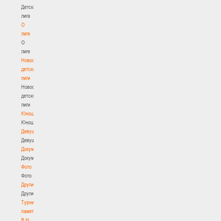
Детская
лига
О
лиге
О
лиге
Новости
детской
лиги
Новости
детской
лиги
Юноши
Юноши
Девушки
Девушки
Документы
Документы
Фото
Фото
Другие
Другие
Турнир
памяти
В.Н.