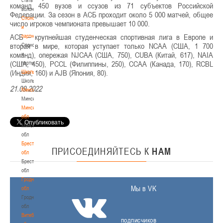
команд 450 вузов и ссузов из 71 субъектов Российской
волонтером
Федерации. За сезон в АСБ проходит около 5 000 матчей, общее
Спонсоры
число игроков чемпионата превышает 10 000.
и
АСБ – крупнейшая студенческая спортивная лига в Европе и
партнеры
вторая в мире, которая уступает только NCAA (США, 1 700
Спонсоры
команд), опережая NJCAA (США, 750), CUBA (Китай, 617), NAIA
и
(США, 450), PCCL (Филиппины, 250), CCAA (Канада, 170), RCBL
партнеры
(Индия, 160) и AJB (Япония, 80).
Школы
Школы
21.09.2022
Минск
Минск
Минская
обл
Минская
обл
Брестская
ПРИСОЕДИНЯЙТЕСЬ
К
НАМ
обл
Брестская
обл
Гродненская
Мы в VK
обл
Гродненская
обл
Витебская
подписчиков