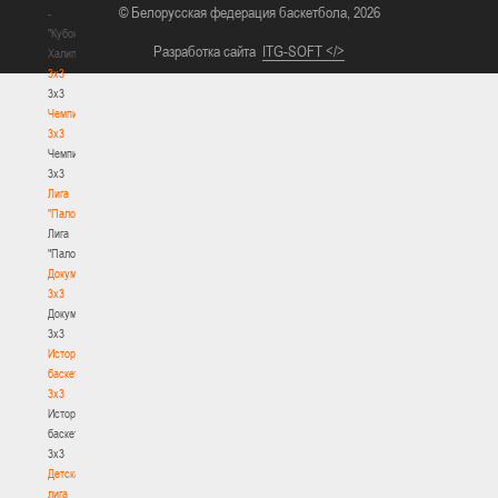
© Белорусская федерация баскетбола, 2026
-
"Кубок
Разработка сайта
ITG-SOFT </>
Халипского"
3x3
3x3
Чемпионат
3х3
Чемпионат
3х3
Лига
"Палова"
Лига
"Палова"
Документы
3х3
Документы
3х3
История
баскетбола
3х3
История
баскетбола
3х3
Детская
лига