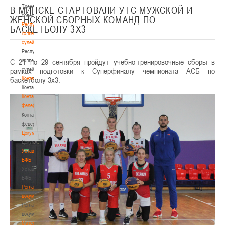
Тренерский
В МИНСКЕ СТАРТОВАЛИ УТС МУЖСКОЙ И
совет
ЖЕНСКОЙ СБОРНЫХ КОМАНД ПО
Республиканская
БАСКЕТБОЛУ 3Х3
коллегия
судей
Республиканская
С 21 по 29 сентября пройдут учебно-тренировочные сборы в
коллегия
рамках подготовки к Суперфиналу чемпионата АСБ по
судей
баскетболу 3х3.
Контакты
Контакты
Контакты
федерации
Контакты
федерации
Документы
Документы
Устав
БФБ
Устав
БФБ
Регламентирующие
документы
Регламентирующие
документы
Материалы