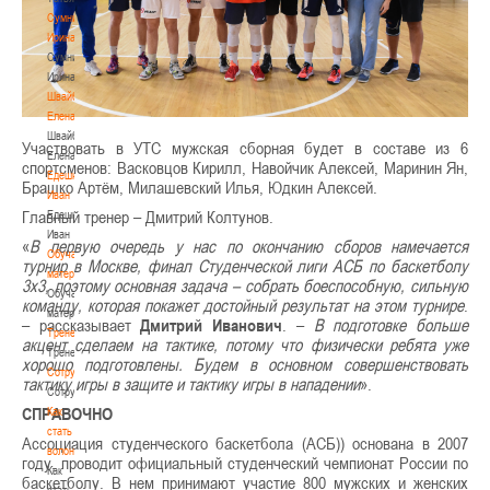
Сумникова
Ирина
Сумникова
Ирина
Швайбович
Елена
Швайбович
Участвовать в УТС мужская сборная будет в составе из 6
Елена
спортсменов: Васковцов Кирилл, Навойчик Алексей, Маринин Ян,
Едешко
Брашко Артём, Милашевский Илья, Юдкин Алексей.
Иван
Главный тренер – Дмитрий Колтунов.
Едешко
Иван
«
В первую очередь у нас по окончанию сборов намечается
Обучающие
турнир в Москве, финал Студенческой лиги АСБ по баскетболу
материалы
3х3, поэтому основная задача – собрать боеспособную, сильную
Обучающие
команду, которая покажет достойный результат на этом турнире
.
материалы
– рассказывает
Дмитрий
Иванович
. –
В подготовке больше
Тренерам
акцент сделаем на тактике, потому что физически ребята уже
Тренерам
хорошо подготовлены. Будем в основном совершенствовать
Сотрудничество
тактику игры в защите и тактику игры в нападении
».
Сотрудничество
СПРА
ВОЧНО
Как
стать
Ассоциация студенческого баскетбола (АСБ)) основана в 2007
волонтером
году, проводит официальный студенческий чемпионат России по
Как
баскетболу. В нем принимают участие 800 мужских и женских
стать