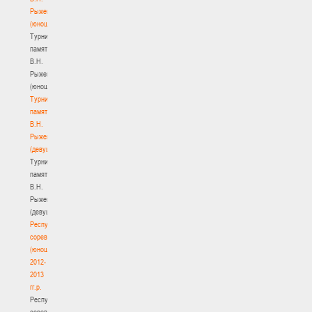
Рыженкова
(юноши)
Турнир
памяти
В.Н.
Рыженкова
(юноши)
Турнир
памяти
В.Н.
Рыженкова
(девушки)
Турнир
памяти
В.Н.
Рыженкова
(девушки)
Республиканские
соревнования
(юноши)
2012-
2013
гг.р.
Республиканские
соревнования