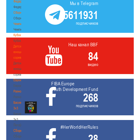
Федерация
Мы в Telegram
Федерация
5611931
Сборные
Сборные
подписчиков
Чемпионат
Чемпионат
Кубок
Кубок
Наш канал BBF
Детско-
84
юношеские
соревнования
Детско-
видео
юношеские
соревнования
Еврокубки
FIBA Europe
Еврокубки
Youth Development Fund
Разное
268
Разное
Баскетбол
подписчиков
3х3
Баскетбол
3х3
Лого[modid=121]
#HerWorldHerRules
Сборные
28
Сборные