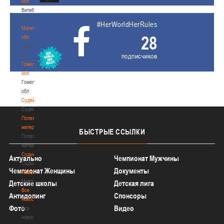
обл
Витебская
обл
#HerWorldHerRules
Могилевская
28
обл
Могилевская
обл
подписчиков
Гомельская
обл
Гомельская
обл
Судейство
Судейство
Полезные
материалы
БЫСТРЫЕ
ССЫЛКИ
Полезные
материалы
Судьи
Актуально
Чемпионат Мужчины
Судьи
Чемпионат Женщины
Документы
Новости
Новости
Детские школы
Детская лига
Все
Антидопинг
Спонсоры
новости
Фото
Видео
Все
новости