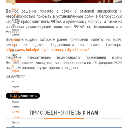
по
баскетбольной
Данное решение принято в связи с отменой авиарейсов и
статистике
невозможностью прибыть в установленные сроки в белорусскую
Материалы
столицу представителям ФИБА и судейскому корпусу, а также на
по
основании рекомендаций советника ФИБА по безопасности в
баскетбольной
Европе.
статистике
Все болельщики, которые ранее приобрели билеты на матч,
Документы
смогут их сдать. Подробности на сайте Тикетпро:
РКС
https://www.ticketpro.by/informaciya-dlya-klientov/
Документы
РКС
Решение относительно возможности проведения матча
Положение
Великобритания-Беларусь, запланированного на 28 февраля 2022
о
года в Ньюкасле, будет принято позднее.
переходах
24.02.2022
Положение
о
переходах
Наши
чемпионы
Наши
чемпионы
ПРИСОЕДИНЯЙТЕСЬ
К
НАМ
Белошапко
Татьяна
Белошапко
Татьяна