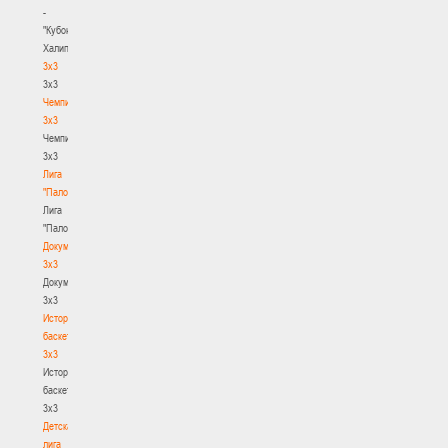
-
"Кубок
Халипского"
3x3
3x3
Чемпионат
3х3
Чемпионат
3х3
Лига
"Палова"
Лига
"Палова"
Документы
3х3
Документы
3х3
История
баскетбола
3х3
История
баскетбола
3х3
Детская
лига