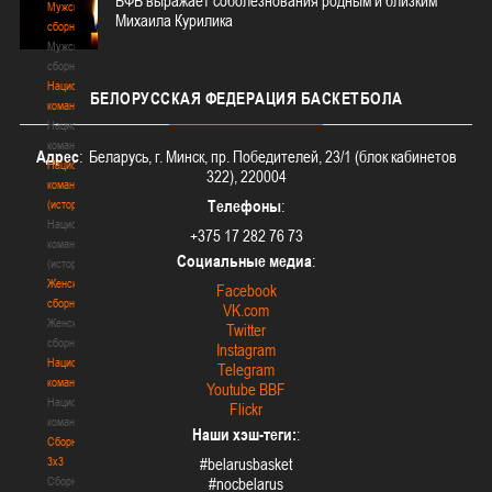
БФБ выражает соболезнования родным и близким
Мужские
Михаила Курилика
сборные
Мужские
сборные
Национальная
БЕЛОРУССКАЯ
ФЕДЕРАЦИЯ БАСКЕТБОЛА
команда
Национальная
команда
Адрес
: Беларусь, г. Минск, пр. Победителей, 23/1 (блок кабинетов
Национальная
322), 220004
команда
Телефоны
:
(история)
Национальная
+375 17 282 76 73
команда
Социальные медиа
:
(история)
Женские
Facebook
сборные
VK.com
Женские
Twitter
сборные
Instagram
Национальная
Telegram
команда
Youtube BBF
Национальная
Flickr
команда
Наши хэш-теги:
:
Сборные
3х3
#belarusbasket
Сборные
#nocbelarus