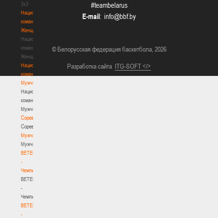
3х3
#teambelarus
Национальная
E-mail
:
команда.
Женщины
Национальная
команда.
© Белорусская федерация баскетбола, 2026
Женщины
Национальная
Разработка сайта
ITG-SOFT </>
команда.
Мужчины
Национальная
команда.
Мужчины
Соревнования
Соревнования
Мужчины
Мужчины
BETERA
-
Чемпионат
BETERA
-
Чемпионат
BETERA
-