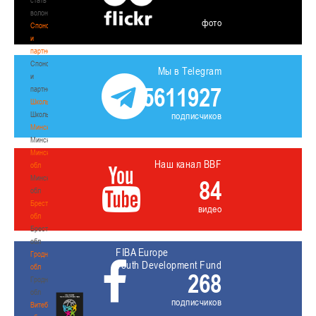
волонтером
фото
Спонсоры
и
партнеры
Спонсоры
Мы в Telegram
и
5611927
партнеры
Школы
Школы
подписчиков
Минск
Минск
Минская
Наш канал BBF
обл
Минская
84
обл
Брестская
видео
обл
Брестская
обл
FIBA Europe
Гродненская
Youth Development Fund
обл
268
Гродненская
обл
подписчиков
Витебская