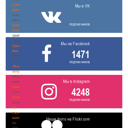
Сумникова
Мы в VK
Ирина
Сумникова
Ирина
подписчиков
Швайбович
Елена
Швайбович
Елена
Мы на Facebook
Едешко
1471
Иван
Едешко
Иван
подписчиков
Обучающие
материалы
Обучающие
Мы в Instagram
материалы
Тренерам
4248
Тренерам
Сотрудничество
подписчиков
Сотрудничество
Как
стать
волонтером
Наши фото на Flickr.com
Как
стать