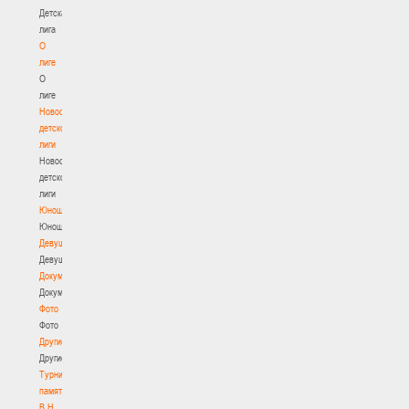
Детская
лига
О
лиге
О
лиге
Новости
детской
лиги
Новости
детской
лиги
Юноши
Юноши
Девушки
Девушки
Документы
Документы
Фото
Фото
Другие
Другие
Турнир
памяти
В.Н.