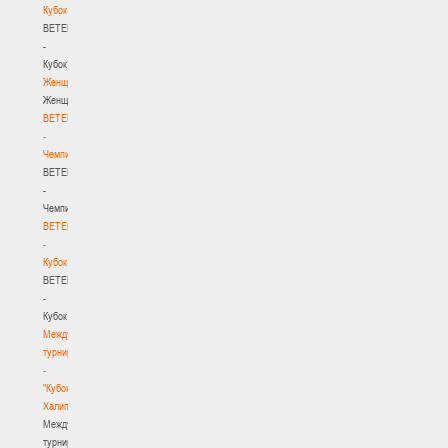
Кубок
BETERA
-
Кубок
Женщины
Женщины
BETERA
-
Чемпионат
BETERA
-
Чемпионат
BETERA
-
Кубок
BETERA
-
Кубок
Международный
турнир
-
"Кубок
Халипского"
Международный
турнир