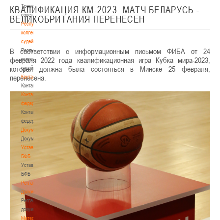
Тренерский
КВАЛИФИКАЦИЯ КМ-2023. МАТЧ БЕЛАРУСЬ -
совет
ВЕЛИКОБРИТАНИЯ ПЕРЕНЕСЁН
Республиканская
коллегия
судей
В соответствии с информационным письмом ФИБА от 24
Республиканская
февраля 2022 года квалификационная игра Кубка мира-2023,
коллегия
которая должна была состояться в Минске 25 февраля,
судей
перенесена.
Контакты
Контакты
Контакты
федерации
Контакты
федерации
Документы
Документы
Устав
БФБ
Устав
БФБ
Регламентирующие
документы
Регламентирующие
документы
Материалы