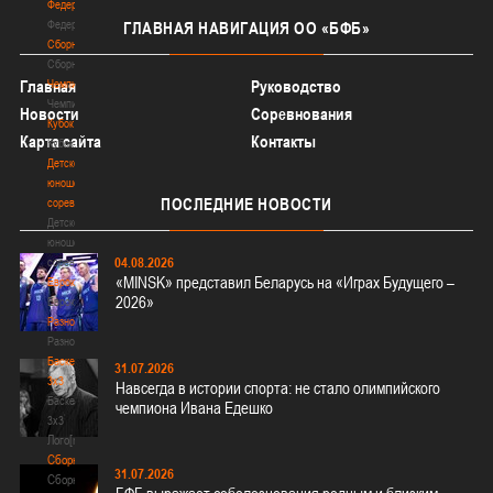
Федерация
Федерация
ГЛАВНАЯ
НАВИГАЦИЯ ОО «БФБ»
Сборные
Сборные
Чемпионат
Главная
Руководство
Чемпионат
Новости
Соревнования
Кубок
Карта сайта
Контакты
Кубок
Детско-
юношеские
ПОСЛЕДНИЕ
НОВОСТИ
соревнования
Детско-
юношеские
04.08.2026
соревнования
«MINSK» представил Беларусь на «Играх Будущего –
Еврокубки
2026»
Еврокубки
Разное
Разное
Баскетбол
31.07.2026
3х3
Навсегда в истории спорта: не стало олимпийского
Баскетбол
чемпиона Ивана Едешко
3х3
Лого[modid=121]
Сборные
31.07.2026
Сборные