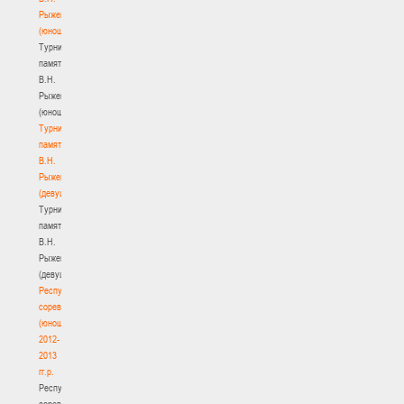
Рыженкова
(юноши)
Турнир
памяти
В.Н.
Рыженкова
(юноши)
Турнир
памяти
В.Н.
Рыженкова
(девушки)
Турнир
памяти
В.Н.
Рыженкова
(девушки)
Республиканские
соревнования
(юноши)
2012-
2013
гг.р.
Республиканские
соревнования