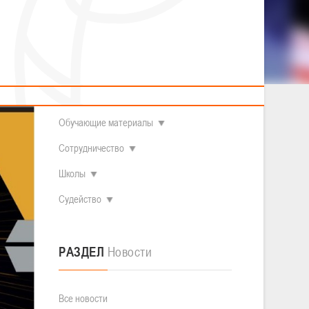
2014 гг.р.
Полезные материалы
Товарищеские игры (девушки)
О федерации
Судьи
ОДМ 2008-2009 гг.р. (девушки)
ОДМ 2008-2009 гг.р. (юноши)
Контакты
л
Первенство 2010-2011 гг.р. (юноши)
Первенство 2011-2012 гг.р. (юноши)
Документы
л
Первенство 2012-2013 гг.р. (юноши)
Наши чемпионы
Обучающие материалы
Сотрудничество
Школы
Судейство
РАЗДЕЛ
Новости
Все новости