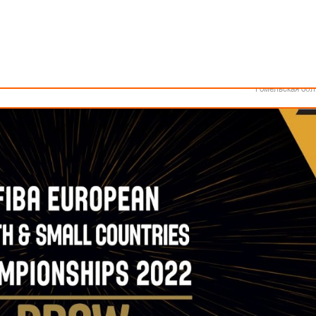
Как стать волонтером
Минск
Спонсоры и партнеры
Минская обл
Брестская обл
 в Мюнхене и начнётся в 13:00 по белорусскому времени.
Гродненская об
Витебская обл
Могилевская об
Гомельская обл