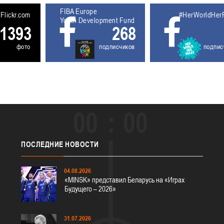
FIBA Europe
5611930
Flickr.com
#HerWorldHer
Youth Development Fund
1393
268
фото
подписчиков
подпис
00
00
ПОСЛЕДНИЕ
НОВОСТИ
04.08.2026
«MINSK» представил Беларусь на «Играх
Будущего – 2026»
31.07.2026