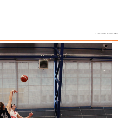
О ДНЯ
Как стать волонтером
Минск
Спонсоры и партнеры
Минская обл
Брестская обл
Гродненская об
Витебская обл
ународные соревнования по баскетболу памяти министра спорта, 
Могилевская об
В первый день победы одержали юношеская сборная «Беларусь-1» и
Гомельская обл