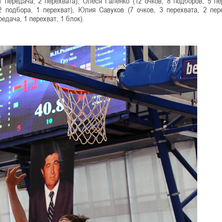
1 передача, 2 перехвата), Олеся Галенко (12 очков, 8 подборов, 5 пе
2 подбора, 1 перехват), Юлия Савуков (7 очков, 3 перехвата, 2 пер
едача, 1 перехват, 1 блок).