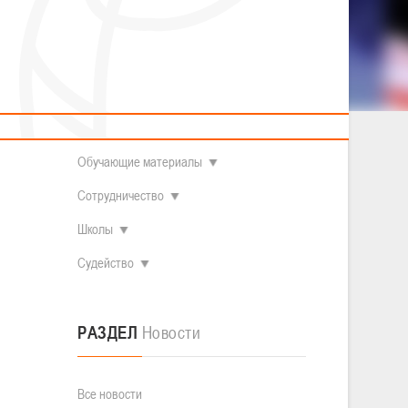
2014 гг.р.
Полезные материалы
Товарищеские игры (девушки)
О федерации
Судьи
ОДМ 2008-2009 гг.р. (девушки)
ОДМ 2008-2009 гг.р. (юноши)
Контакты
л
Первенство 2010-2011 гг.р. (юноши)
первого
Первенство 2011-2012 гг.р. (юноши)
Документы
л
 команда
Первенство 2012-2013 гг.р. (юноши)
Наши чемпионы
Обучающие материалы
Сотрудничество
Школы
Судейство
РАЗДЕЛ
Новости
Все новости