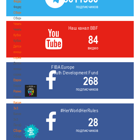
Федерация
подписчиков
Федерация
Сборные
Сборные
Чемпионат
Наш канал BBF
Чемпионат
Кубок
84
Кубок
Детско-
видео
юношеские
соревнования
Детско-
FIBA Europe
юношеские
Youth Development Fund
соревнования
268
Еврокубки
Еврокубки
подписчиков
Разное
Разное
Баскетбол
3х3
#HerWorldHerRules
Баскетбол
28
3х3
Лого[modid=121]
подписчиков
Сборные
Сборные