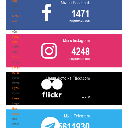
обл
Мы на Facebook
Витебская
1471
обл
Могилевская
подписчиков
обл
Могилевская
обл
Гомельская
Мы в Instagram
обл
Гомельская
4248
обл
Судейство
подписчиков
Судейство
Полезные
материалы
Наши фото на Flickr.com
Полезные
материалы
Судьи
Судьи
фото
Новости
Новости
Все
новости
Мы в Telegram
Все
5611930
новости