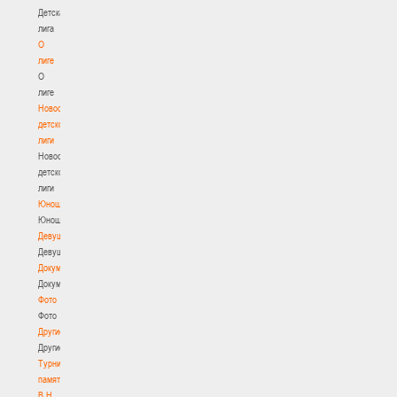
Детская
лига
О
лиге
О
лиге
Новости
детской
лиги
Новости
детской
лиги
Юноши
Юноши
Девушки
Девушки
Документы
Документы
Фото
Фото
Другие
Другие
Турнир
памяти
В.Н.