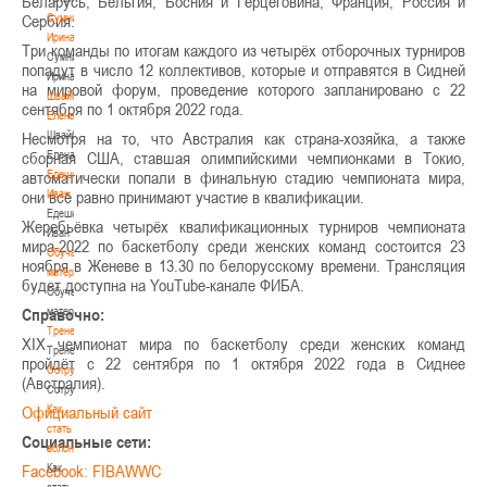
Беларусь, Бельгия, Босния и Герцеговина, Франция, Россия и
Сумникова
Сербия.
Ирина
Три команды по итогам каждого из четырёх отборочных турниров
Сумникова
попадут в число 12 коллективов, которые и отправятся в Сидней
Ирина
на мировой форум, проведение которого запланировано с 22
Швайбович
сентября по 1 октября 2022 года.
Елена
Швайбович
Несмотря на то, что Австралия как страна-хозяйка, а также
Елена
сборная США, ставшая олимпийскими чемпионками в Токио,
Едешко
автоматически попали в финальную стадию чемпионата мира,
Иван
они всё равно принимают участие в квалификации.
Едешко
Жеребьёвка четырёх квалификационных турниров чемпионата
Иван
мира-2022 по баскетболу среди женских команд состоится 23
Обучающие
ноября в Женеве в 13.30 по белорусскому времени. Трансляция
материалы
будет доступна на YouTube-канале ФИБА.
Обучающие
материалы
Справочно:
Тренерам
XIX чемпионат мира по баскетболу среди женских команд
Тренерам
пройдёт с 22 сентября по 1 октября 2022 года в Сиднее
Сотрудничество
(Австралия).
Сотрудничество
Как
Официальный сайт
стать
Социальные сети:
волонтером
Как
Facebook: FIBAWWC
стать