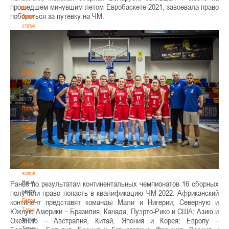
прошедшем минувшим летом Евробаскете-2021, завоевала право
по
побороться за путёвку на ЧМ.
баскетбольной
статистике
Материалы
по
баскетбольной
статистике
Документы
РКС
Документы
РКС
Положение
о
переходах
Положение
о
переходах
Наши
чемпионы
Наши
Ранее по результатам континентальных чемпионатов 16 сборных
чемпионы
получили право попасть в квалификацию ЧМ-2022. Африканский
Белошапко
континент представят команды Мали и Нигерии; Северную и
Татьяна
Южную Америки – Бразилия, Канада, Пуэрто-Рико и США; Азию и
Белошапко
Океанию – Австралия, Китай, Япония и Корея; Европу –
Татьяна