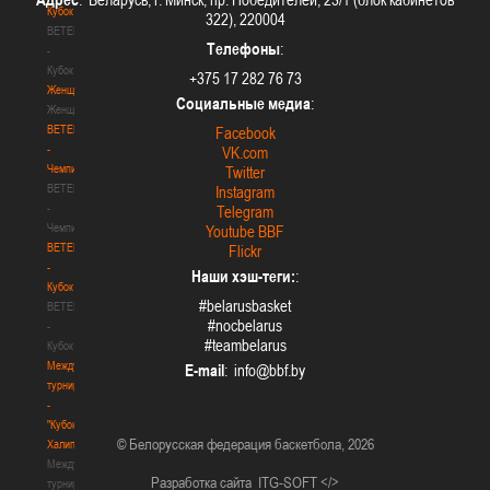
Кубок
322), 220004
BETERA
Телефоны
:
-
Кубок
+375 17 282 76 73
Женщины
Социальные медиа
:
Женщины
BETERA
Facebook
-
VK.com
Чемпионат
Twitter
BETERA
Instagram
-
Telegram
Чемпионат
Youtube BBF
BETERA
Flickr
-
Наши хэш-теги:
:
Кубок
#belarusbasket
BETERA
#nocbelarus
-
#teambelarus
Кубок
Международный
E-mail
:
турнир
-
"Кубок
© Белорусская федерация баскетбола, 2026
Халипского"
Международный
Разработка сайта
ITG-SOFT </>
турнир