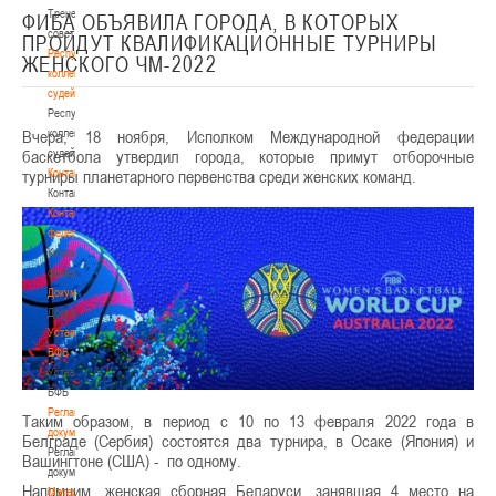
Тренерский
ФИБА ОБЪЯВИЛА ГОРОДА, В КОТОРЫХ
совет
ПРОЙДУТ КВАЛИФИКАЦИОННЫЕ ТУРНИРЫ
Республиканская
ЖЕНСКОГО ЧМ-2022
коллегия
судей
Республиканская
Вчера, 18 ноября, Исполком Международной федерации
коллегия
баскетбола утвердил города, которые примут отборочные
судей
турниры планетарного первенства среди женских команд.
Контакты
Контакты
Контакты
федерации
Контакты
федерации
Документы
Документы
Устав
БФБ
Устав
БФБ
Регламентирующие
Таким образом, в период с 10 по 13 февраля 2022 года в
документы
Белграде (Сербия) состоятся два турнира, в Осаке (Япония) и
Регламентирующие
Вашингтоне (США) - по одному.
документы
Напомним, женская сборная Беларуси, занявшая 4 место на
Материалы