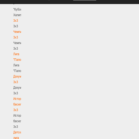
-
"Кубок
Халипского"
3x3
3x3
Чемпионат
3х3
Чемпионат
3х3
Лига
"Палова"
Лига
"Палова"
Документы
3х3
Документы
3х3
История
баскетбола
3х3
История
баскетбола
3х3
Детская
лига