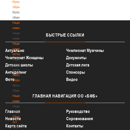
Мужские
сборные
Мужские
сборные
Национальная
команда
Национальная
БЫСТРЫЕ
ССЫЛКИ
команда
Национальная
команда
Актуально
Чемпионат Мужчины
(история)
Чемпионат Женщины
Документы
Национальная
Детские школы
Детская лига
команда
(история)
Антидопинг
Спонсоры
Женские
Фото
Видео
сборные
Женские
сборные
ГЛАВНАЯ
НАВИГАЦИЯ ОО «БФБ»
Национальная
команда
Национальная
Главная
Руководство
команда
Сборные
Новости
Соревнования
3х3
Карта сайта
Контакты
Сборные