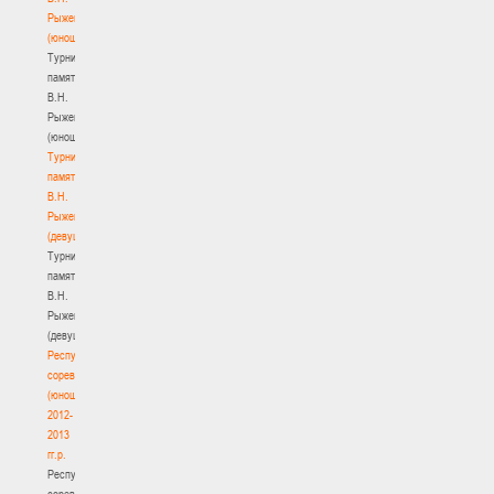
Рыженкова
(юноши)
Турнир
памяти
В.Н.
Рыженкова
(юноши)
Турнир
памяти
В.Н.
Рыженкова
(девушки)
Турнир
памяти
В.Н.
Рыженкова
(девушки)
Республиканские
соревнования
(юноши)
2012-
2013
гг.р.
Республиканские
соревнования