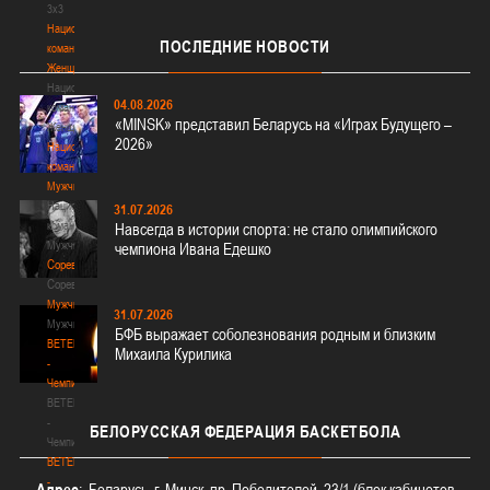
3х3
Национальная
ПОСЛЕДНИЕ
НОВОСТИ
команда.
Женщины
Национальная
04.08.2026
команда.
«MINSK» представил Беларусь на «Играх Будущего –
Женщины
2026»
Национальная
команда.
Мужчины
Национальная
31.07.2026
команда.
Навсегда в истории спорта: не стало олимпийского
Мужчины
чемпиона Ивана Едешко
Соревнования
Соревнования
Мужчины
31.07.2026
Мужчины
БФБ выражает соболезнования родным и близким
BETERA
Михаила Курилика
-
Чемпионат
BETERA
-
БЕЛОРУССКАЯ
ФЕДЕРАЦИЯ БАСКЕТБОЛА
Чемпионат
BETERA
-
Адрес
: Беларусь, г. Минск, пр. Победителей, 23/1 (блок кабинетов