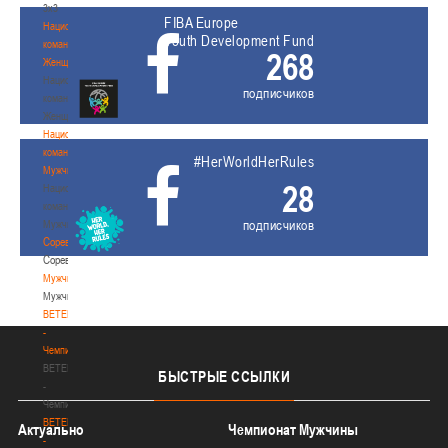
3х3
FIBA Europe
Национальная
Youth Development Fund
команда.
268
Женщины
Национальная
подписчиков
команда.
Женщины
Национальная
команда.
#HerWorldHerRules
Мужчины
28
Национальная
команда.
подписчиков
Мужчины
Соревнования
Соревнования
Мужчины
Мужчины
BETERA
-
Чемпионат
BETERA
БЫСТРЫЕ
ССЫЛКИ
-
Чемпионат
BETERA
Актуально
Чемпионат Мужчины
-