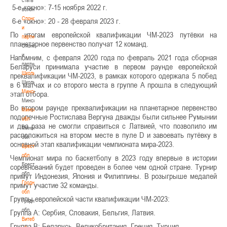
5-е «окно»: 7-15 ноября 2022 г.
волонтером
Спонсоры
6-е «окно»: 20 - 28 февраля 2023 г.
и
По итогам европейской квалификации ЧМ-2023 путёвки на
партнеры
планетарное первенство получат 12 команд.
Спонсоры
и
Напомним, с февраля 2020 года по февраль 2021 года сборная
партнеры
Беларуси принимала участие в первом раунде европейской
Школы
преквалификации ЧМ-2023, в рамках которого одержала 5 побед
Школы
в 6 матчах и со второго места в группе А прошла в следующий
Минск
этап отбора.
Минск
Во втором раунде преквалификации на планетарное первенство
Минская
подопечные Ростислава Вергуна дважды были сильнее Румынии
обл
и два раза не смогли справиться с Латвией, что позволило им
Минская
расположиться на втором месте в пуле D и завоевать путёвку в
обл
основной этап квалификации чемпионата мира-2023.
Брестская
обл
Чемпионат мира по баскетболу в 2023 году впервые в истории
Брестская
соревнований будет проведен в более чем одной стране. Турнир
обл
примут Индонезия, Япония и Филиппины. В розыгрыше медалей
Гродненская
примут участие 32 команды.
обл
Группы европейской части квалификации ЧМ-2023:
Гродненская
обл
Группа А: Сербия, Словакия, Бельгия, Латвия.
Витебская
Группа В: Беларусь, Великобритания, Греция, Турция.