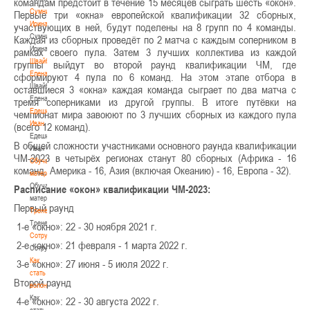
командам предстоит в течение 15 месяцев сыграть шесть «окон».
Сумникова
Первые три «окна» европейской квалификации 32 сборных,
Ирина
участвующих в ней, будут поделены на 8 групп по 4 команды.
Сумникова
Каждая из сборных проведёт по 2 матча с каждым соперником в
Ирина
рамках своего пула. Затем 3 лучших коллектива из каждой
Швайбович
группы выйдут во второй раунд квалификации ЧМ, где
Елена
сформируют 4 пула по 6 команд. На этом этапе отбора в
Швайбович
оставшиеся 3 «окна» каждая команда сыграет по два матча с
Елена
тремя соперниками из другой группы. В итоге путёвки на
Едешко
чемпионат мира завоюют по 3 лучших сборных из каждого пула
Иван
(всего 12 команд).
Едешко
В общей сложности участниками основного раунда квалификации
Иван
ЧМ-2023 в четырёх регионах станут 80 сборных (Африка - 16
Обучающие
команд, Америка - 16, Азия (включая Океанию) - 16, Европа - 32).
материалы
Обучающие
Расписание «окон» квалификации ЧМ-2023:
материалы
Первый раунд
Тренерам
Тренерам
1-е «окно»: 22 - 30 ноября 2021 г.
Сотрудничество
2-е «окно»: 21 февраля - 1 марта 2022 г.
Сотрудничество
Как
3-е «окно»: 27 июня - 5 июля 2022 г.
стать
Второй раунд
волонтером
Как
4-е «окно»: 22 - 30 августа 2022 г.
стать