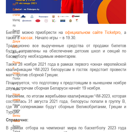
по
баскетбольной
статистике
Материалы
по
баскетбольной
Билеты можно приобрести на
официальном сайте Ticketpro
, а
статистике
также в
кассах
. Начало игры – в 19.30.
Документы
Традиционно все вырученные средства от продажи билетов
РКС
будут направлены на обеспечение детских школ и секций по
Документы
баскетболу необходимым инвентарем.
РКС
Положение
Также 28 ноября 2021 года в рамках первого «окна» европейской
о
квалификации ЧМ-2023 белорусам в гостях предстоит провести
переходах
матч против сборной Греции.
Положение
Планируется, что подготовку к предстоящим в нынешнем ноябре
о
двум встречам сборная Беларуси начнёт 19 ноября.
переходах
Наши
Напомним, по итогам жеребьёвки квалификации ЧМ-2023, которая
чемпионы
состоялась 31 августа 2021 года, белорусы попали в группу В,
Наши
где их соперниками будут сборные Великобритании, Греции и
чемпионы
Турции.
Белошапко
Справочно:
Татьяна
Белошапко
В рамках отбора на чемпионат мира по баскетболу 2023 года
Татьяна