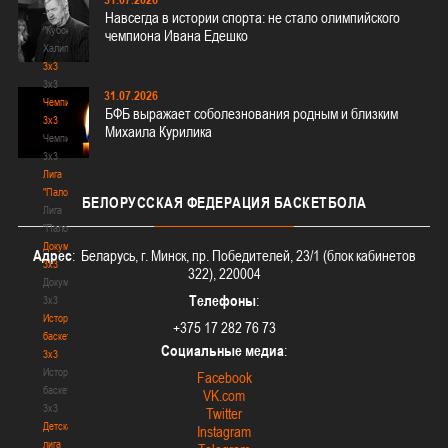
-
Навсегда в истории спорта: не стало олимпийского
"Кубок
чемпиона Ивана Едешко
Халипского"
3x3
3x3
31.07.2026
Чемпионат
БФБ выражает соболезнования родным и близким
3х3
Михаила Курилика
Чемпионат
3х3
Лига
"Палова"
БЕЛОРУССКАЯ
ФЕДЕРАЦИЯ БАСКЕТБОЛА
Лига
"Палова"
Документы
Адрес
: Беларусь, г. Минск, пр. Победителей, 23/1 (блок кабинетов
3х3
322), 220004
Документы
Телефоны
:
3х3
История
+375 17 282 76 73
баскетбола
Социальные медиа
:
3х3
История
Facebook
баскетбола
VK.com
3х3
Twitter
Детская
Instagram
лига