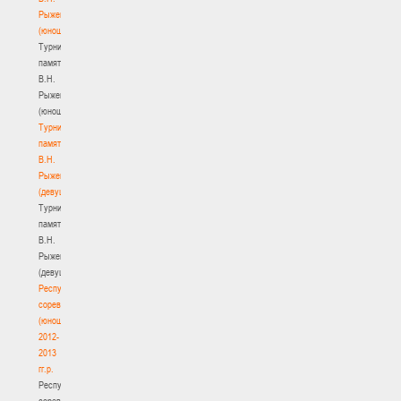
Рыженкова
(юноши)
Турнир
памяти
В.Н.
Рыженкова
(юноши)
Турнир
памяти
В.Н.
Рыженкова
(девушки)
Турнир
памяти
В.Н.
Рыженкова
(девушки)
Республиканские
соревнования
(юноши)
2012-
2013
гг.р.
Республиканские
соревнования