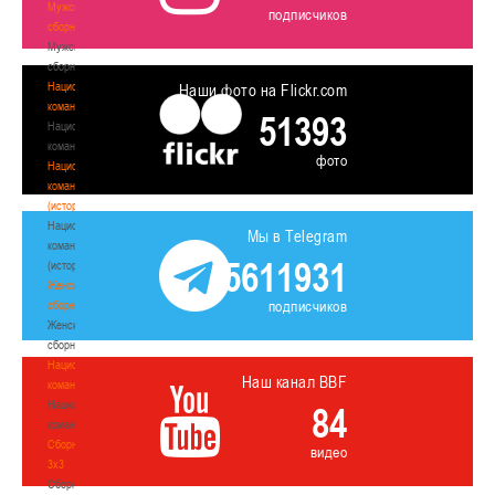
Мужские
подписчиков
сборные
Мужские
сборные
Национальная
Наши фото на Flickr.com
команда
51393
Национальная
команда
фото
Национальная
команда
(история)
Национальная
Мы в Telegram
команда
5611931
(история)
Женские
подписчиков
сборные
Женские
сборные
Национальная
Наш канал BBF
команда
Национальная
84
команда
Сборные
видео
3х3
Сборные