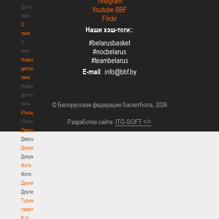
Telegram
Детская
Youtube BBF
лига
Flickr
О
Наши хэш-теги:
:
лиге
#belarusbasket
О
#nocbelarus
лиге
#teambelarus
Новости
детской
E-mail
:
лиги
Новости
детской
лиги
© Белорусская федерация баскетбола, 2026
Юноши
Разработка сайта
ITG-SOFT </>
Юноши
Девушки
Девушки
Документы
Документы
Фото
Фото
Другие
Другие
Турнир
памяти
В.Н.