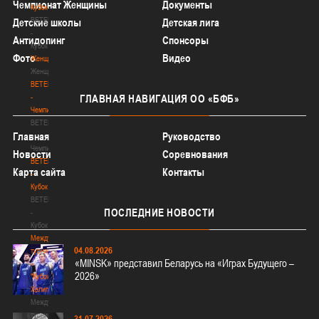
Чемпионат Женщины
Документы
Кубок
BETERA
Детские школы
Детская лига
-
Антидопинг
Спонсоры
Кубок
Фото
Видео
Женщины
Женщины
BETERA
-
ГЛАВНАЯ
НАВИГАЦИЯ ОО «БФБ»
Чемпионат
BETERA
Главная
Руководство
-
Чемпионат
Новости
Соревнования
BETERA
Карта сайта
Контакты
-
Кубок
BETERA
ПОСЛЕДНИЕ
НОВОСТИ
-
Кубок
Международный
04.08.2026
турнир
«MINSK» представил Беларусь на «Играх Будущего –
-
2026»
"Кубок
Халипского"
Международный
турнир
31.07.2026