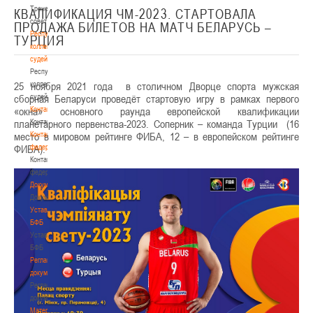
Тренерский
КВАЛИФИКАЦИЯ ЧМ-2023. СТАРТОВАЛА
совет
ПРОДАЖА БИЛЕТОВ НА МАТЧ БЕЛАРУСЬ –
Республиканская
ТУРЦИЯ
коллегия
судей
Республиканская
25 ноября 2021 года в столичном Дворце спорта мужская
коллегия
сборная Беларуси проведёт стартовую игру в рамках первого
судей
«окна» основного раунда европейской квалификации
Контакты
планетарного первенства-2023. Соперник – команда Турции (16
Контакты
место в мировом рейтинге ФИБА, 12 – в европейском рейтинге
Контакты
ФИБА).
федерации
Контакты
федерации
Документы
Документы
Устав
БФБ
Устав
БФБ
Регламентирующие
документы
Регламентирующие
документы
Материалы