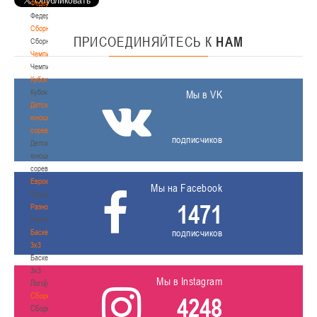
Федерация
Федерация
Сборные
ПРИСОЕДИНЯЙТЕСЬ
К
НАМ
Сборные
Чемпионат
Чемпионат
Кубок
Кубок
Мы в VK
Детско-
юношеские
соревнования
подписчиков
Детско-
юношеские
соревнования
Еврокубки
Мы на Facebook
Еврокубки
1471
Разное
Разное
подписчиков
Баскетбол
3х3
Баскетбол
3х3
Мы в Instagram
Лого[modid=121]
Сборные
4248
Сборные