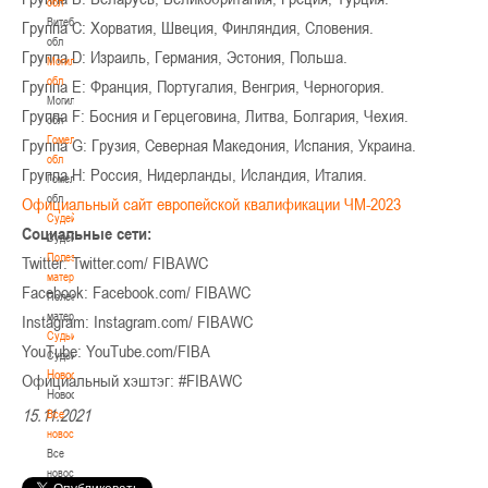
обл
Витебская
Группа С: Хорватия, Швеция, Финляндия, Словения.
обл
Группа D: Израиль, Германия, Эстония, Польша.
Могилевская
обл
Группа Е: Франция, Португалия, Венгрия, Черногория.
Могилевская
Группа F: Босния и Герцеговина, Литва, Болгария, Чехия.
обл
Гомельская
Группа G: Грузия, Северная Македония, Испания, Украина.
обл
Группа H: Россия, Нидерланды, Исландия, Италия.
Гомельская
обл
Официальный сайт европейской квалификации ЧМ-2023
Судейство
Социальные сети:
Судейство
Полезные
Twitter: Twitter.com/ FIBAWC
материалы
Facebook: Facebook.com/ FIBAWC
Полезные
материалы
Instagram: Instagram.com/ FIBAWC
Судьи
YouTube: YouTube.com/FIBA
Судьи
Новости
Официальный хэштэг: #FIBAWC
Новости
15.11.2021
Все
новости
Все
новости