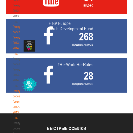
видео
(юноши)
2012-
2013
гг.р.
FIBA Europe
Республиканские
Youth Development Fund
соревнования
268
(юноши)
2013-
подписчиков
2014
гг.р.
Республиканские
#HerWorldHerRules
соревнования
(юноши)
28
2013-
2014
подписчиков
гг.р.
Республиканские
соревнования
(девушки)
2012-
2013
гг.р.
Республиканские
БЫСТРЫЕ
ССЫЛКИ
соревнования