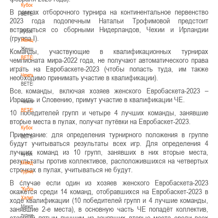
Кубок
В рамках отборочного турнира на континентальное первенство
BETERA
2023 года подопечным Натальи Трофимовой предстоит
-
встретиться со сборными Нидерландов, Чехии и Ирландии
Кубок
(группа I).
Женщины
Женщины
Команды, участвующие в квалификационных турнирах
BETERA
чемпионата мира-2022 года, не получают автоматического права
-
играть на Евробаскете-2023 (чтобы попасть туда, им также
Чемпионат
необходимо принимать участие в квалификации).
BETERA
Все команды, включая хозяев женского Евробаскета-2023 –
-
Израиль и Словению, примут участие в квалификации ЧЕ.
Чемпионат
BETERA
10 победителей групп и четыре 4 лучших команды, занявшие
-
вторые места в пулах, получат путёвки на Евробаскет-2023.
Кубок
Примечание: для определения турнирного положения в группе
BETERA
будут учитываться результаты всех игр. Для определения 4
-
лучших команд из 10 групп, занявших в них вторые места,
Кубок
результаты против коллективов, расположившихся на четвертых
Международный
строчках в пулах, учитываться не будут.
турнир
-
В случае если один из хозяев женского Евробаскета-2023
"Кубок
окажется среди 14 команд, отобравшихся на Евробаскет-2023 в
Халипского"
ходе квалификации (10 победителей групп и 4 лучшие команды,
Международный
занявшие 2-е места), в основную часть ЧЕ попадёт коллектив,
турнир
ставший пятым лучшим из занявших вторые места среди всех