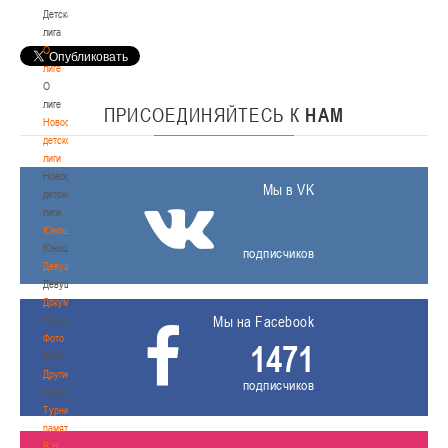
Детская
лига
О
лиге
О
лиге
ПРИСОЕДИНЯЙТЕСЬ
К
НАМ
Новости
детской
лиги
Новости
Мы в VK
детской
лиги
Юноши
Юноши
подписчиков
Девушки
Девушки
Документы
Мы на Facebook
Документы
Фото
1471
Фото
Другие
подписчиков
Другие
Турнир
памяти
В.Н.