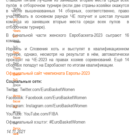
-
пулов в отборочном турнире (если две страны-хозяйки окажутся
"Кубок
в числе вышеназванных 14 сборных, соответственно, право
Халипского"
участвовать в основном раунде ЧЕ получит и шестая лучшая
3x3
команда из занявших вторые места среди всех пулов в
3x3
отборочном турнире).
Чемпионат
В финальной части женского Евробаскета-2023 сыграют 16
3х3
команд.
Чемпионат
3х3
Израиль и Словения хоть и выступят в квалификационном
Лига
турнире, однако, несмотря на результат в нём, автоматически
"Палова"
проходят на ЧЕ-2023 на правах хозяев соревнований. Ещё 14
Лига
сборных попадут на Евробаскет по итогам квалификации.
"Палова"
Официальный сайт чемпионата Европы-2023
Документы
3х3
Социальные сети:
Документы
Twitter: Twitter.com/EuroBasketWomen
3х3
История
Facebook: Facebook.com/EuroBasketWomen
баскетбола
Instagram: Instagram.com/EuroBasketWomen
3х3
История
YouTube: YouTube.com/FIBA
баскетбола
Официальный хэштэг: #EuroBasketWomen
3х3
Детская
14.11.2021
лига