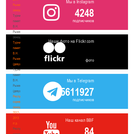
Мы в Instagram
Рыженкова
4248
(юноши)
Турнир
подписчиков
памяти
В.Н.
Рыженкова
(юноши)
Наши фото на Flickr.com
Турнир
памяти
В.Н.
Рыженкова
фото
(девушки)
Турнир
памяти
Мы в Telegram
В.Н.
Рыженкова
5611927
(девушки)
Республиканские
подписчиков
соревнования
(юноши)
2012-
2013
Наш канал BBF
гг.р.
84
Республиканские
соревнования