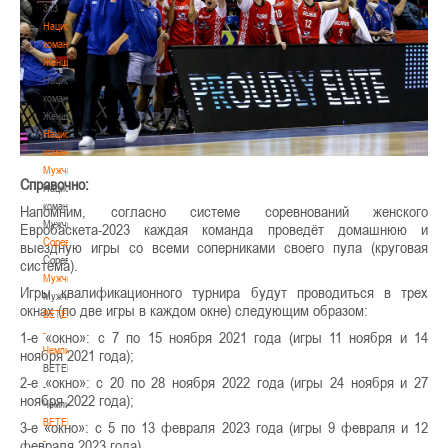
3х3
Национальная
команда.
Женщины
Национальная
команда.
Женщины
Национальная
команда.
Мужчины
Справочно:
Национальная
команда.
Напомним, согласно системе соревнований женского
Мужчины
Евробаскета-2023 каждая команда проведёт домашнюю и
Соревнования
выездную игры со всеми соперниками своего пула (круговая
Соревнования
система).
Мужчины
Игры квалификационного турнира будут проводиться в трех
Мужчины
окнах (по две игры в каждом окне) следующим образом:
BETERA
-
1-е «окно»: с 7 по 15 ноября 2021 года (игры 11 ноября и 14
Чемпионат
ноября 2021 года);
BETERA
2-е «окно»: с 20 по 28 ноября 2022 года (игры 24 ноября и 27
-
ноября 2022 года);
Чемпионат
BETERA
3-е «окно»: с 5 по 13 февраля 2023 года (игры 9 февраля и 12
-
февраля 2023 года).