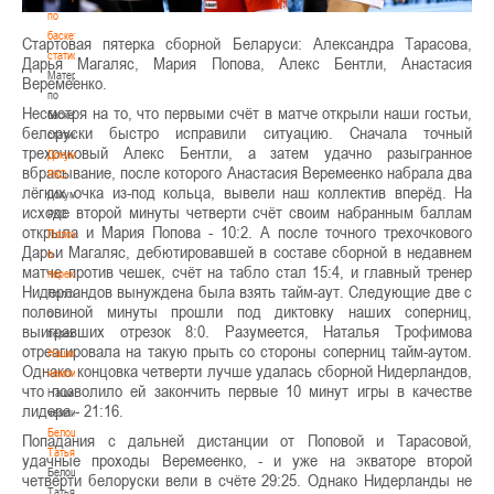
по
баскетбольной
Стартовая пятерка сборной Беларуси: Александра Тарасова,
статистике
Дарья Магаляс, Мария Попова, Алекс Бентли, Анастасия
Материалы
Веремеенко.
по
Несмотря на то, что первыми счёт в матче открыли наши гостьи,
баскетбольной
белоруски быстро исправили ситуацию. Сначала точный
статистике
трехочковый Алекс Бентли, а затем удачно разыгранное
Документы
вбрасывание, после которого Анастасия Веремеенко набрала два
РКС
лёгких очка из-под кольца, вывели наш коллектив вперёд. На
Документы
исходе второй минуты четверти счёт своим набранным баллам
РКС
открыла и Мария Попова - 10:2. А после точного трехочкового
Положение
Дарьи Магаляс, дебютировавшей в составе сборной в недавнем
о
матче против чешек, счёт на табло стал 15:4, и главный тренер
переходах
Нидерландов вынуждена была взять тайм-аут. Следующие две с
Положение
половиной минуты прошли под диктовку наших соперниц,
о
выигравших отрезок 8:0. Разумеется, Наталья Трофимова
переходах
отреагировала на такую прыть со стороны соперниц тайм-аутом.
Наши
Однако концовка четверти лучше удалась сборной Нидерландов,
чемпионы
что позволило ей закончить первые 10 минут игры в качестве
Наши
лидера - 21:16.
чемпионы
Белошапко
Попадания с дальней дистанции от Поповой и Тарасовой,
Татьяна
удачные проходы Веремеенко, - и уже на экваторе второй
Белошапко
четверти белоруски вели в счёте 29:25. Однако Нидерланды не
Татьяна