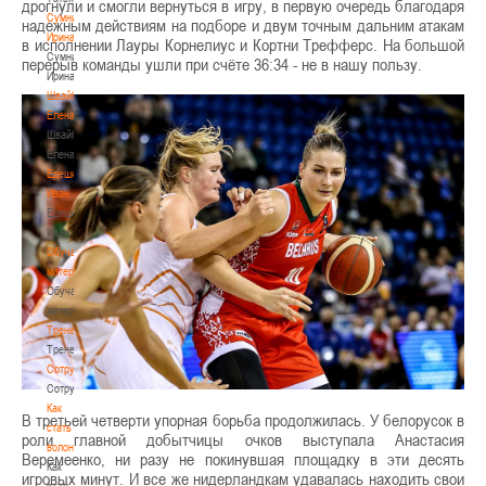
дрогнули и смогли вернуться в игру, в первую очередь благодаря
Сумникова
надежным действиям на подборе и двум точным дальним атакам
Ирина
в исполнении Лауры Корнелиус и Кортни Трефферс. На большой
Сумникова
перерыв команды ушли при счёте 36:34 - не в нашу пользу.
Ирина
Швайбович
Елена
Швайбович
Елена
Едешко
Иван
Едешко
Иван
Обучающие
материалы
Обучающие
материалы
Тренерам
Тренерам
Сотрудничество
Сотрудничество
Как
В третьей четверти упорная борьба продолжилась. У белорусок в
стать
роли главной добытчицы очков выступала Анастасия
волонтером
Веремеенко, ни разу не покинувшая площадку в эти десять
Как
игровых минут. И все же нидерландкам удавалась находить свои
стать