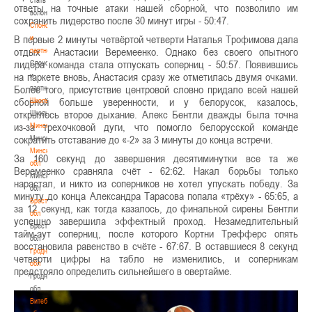
ответы на точные атаки нашей сборной, что позволило им
волонтером
сохранить лидерство после 30 минут игры - 50:47.
Спонсоры
В первые 2 минуты четвёртой четверти Наталья Трофимова дала
и
отдых Анастасии Веремеенко. Однако без своего опытного
партнеры
лидера команда стала отпускать соперниц - 50:57. Появившись
Спонсоры
на паркете вновь, Анастасия сразу же отметилась двумя очками.
и
Более того, присутствие центровой словно придало всей нашей
партнеры
сборной больше уверенности, и у белорусок, казалось,
Школы
открылось второе дыхание. Алекс Бентли дважды была точна
Школы
из-за трехочковой дуги, что помогло белорусской команде
Минск
сократить отставание до «-2» за 3 минуты до конца встречи.
Минск
Минская
За 160 секунд до завершения десятиминутки все та же
обл
Веремеенко сравняла счёт - 62:62. Накал борьбы только
Минская
нарастал, и никто из соперников не хотел упускать победу. За
обл
минуту до конца Александра Тарасова попала «трёху» - 65:65, а
Брестская
за 12 секунд, как тогда казалось, до финальной сирены Бентли
обл
успешно завершила эффектный проход. Незамедлительный
Брестская
тайм-аут соперниц, после которого Кортни Трефферс опять
обл
восстановила равенство в счёте - 67:67. В оставшиеся 8 секунд
Гродненская
четверти цифры на табло не изменились, и соперникам
обл
предстояло определить сильнейшего в овертайме.
Гродненская
обл
Витебская