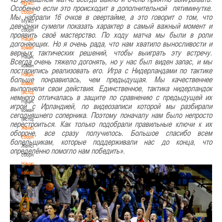
Мужские
Особенно если это происходит в дополнительной пятиминутке.
сборные
Мы набрали 16 очков в овертайме, а это говорит о том, что
Мужские
девчонки сумели показать характер в самый важный момент и
сборные
проявить своё мастерство. По ходу матча мы были в роли
Национальная
догоняющих. Но я очень рада, что нам хватило выносливости и
команда
верных тактических решений, чтобы выиграть эту встречу.
Национальная
Всегда очень тяжело догонять, но у нас был виден запас, и мы
команда
постарились реализовать его. Игра с Нидерландами по тактике
Национальная
больше понравилась, чем предыдущая. Мы качественнее
команда
выполняли свои действия. Единственное, тактика нидерландок
(история)
немного отличалась в защите по сравнению с предыдущей их
Национальная
игрой с Ирландией, по видеозаписи которой мы разбирали
команда
сегодняшнего соперника. Поэтому поначалу нам было непросто
(история)
перестроиться. Как только подобрали правильные ключи к их
Женские
обороне, все сразу получилось. Большое спасибо всем
сборные
болельщикам, которые поддерживали нас до конца, что
Женские
определённо помогло нам победить».
сборные
Национальная
команда
Национальная
команда
Сборные
3х3
Сборные