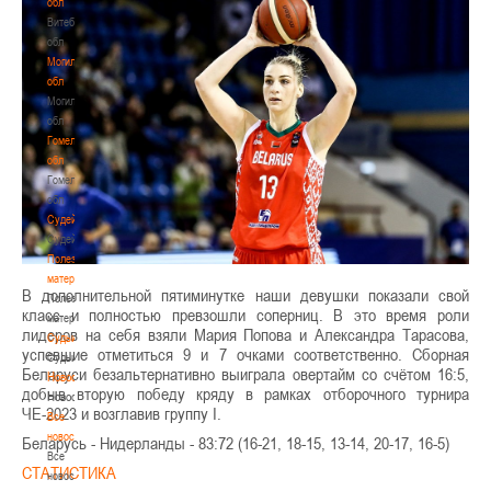
обл
Витебская
обл
Могилевская
обл
Могилевская
обл
Гомельская
обл
Гомельская
обл
Судейство
Судейство
Полезные
материалы
В дополнительной пятиминутке наши девушки показали свой
Полезные
класс и полностью превзошли соперниц. В это время роли
материалы
лидеров на себя взяли Мария Попова и Александра Тарасова,
Судьи
успевшие отметиться 9 и 7 очками соответственно. Сборная
Судьи
Беларуси безальтернативно выиграла овертайм со счётом 16:5,
Новости
добыв вторую победу кряду в рамках отборочного турнира
Новости
ЧЕ-2023 и возглавив группу I.
Все
новости
Беларусь - Нидерланды - 83:72 (16-21, 18-15, 13-14, 20-17, 16-5)
Все
СТАТИСТИКА
новости