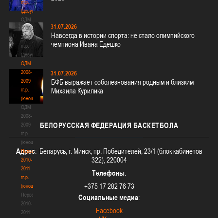
гг.р.
(девушки)
ОДМ
31.07.2026
2008-
Навсегда в истории спорта: не стало олимпийского
2009
чемпиона Ивана Едешко
гг.р.
(девушки)
ОДМ
2008-
31.07.2026
2009
БФБ выражает соболезнования родным и близким
гг.р.
Михаила Курилика
(юноши)
ОДМ
2008-
БЕЛОРУССКАЯ
ФЕДЕРАЦИЯ БАСКЕТБОЛА
2009
гг.р.
(юноши)
Адрес
: Беларусь, г. Минск, пр. Победителей, 23/1 (блок кабинетов
Первенство
322), 220004
2010-
2011
Телефоны
:
гг.р.
+375 17 282 76 73
(юноши)
Первенство
Социальные медиа
:
2010-
Facebook
2011