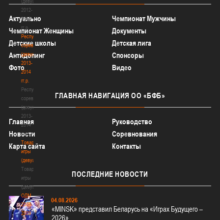
(девушки)
2012-
Актуально
Чемпионат Мужчины
2013
гг.р.
Чемпионат Женщины
Документы
Республиканские
Детские школы
Детская лига
соревнования
(девушки)
Антидопинг
Спонсоры
2013-
Фото
Видео
2014
гг.р.
Республиканские
ГЛАВНАЯ
НАВИГАЦИЯ ОО «БФБ»
соревнования
(девушки)
2013-
Главная
Руководство
2014
Новости
Соревнования
гг.р.
Товарищеские
Карта сайта
Контакты
игры
(девушки)
Товарищеские
ПОСЛЕДНИЕ
НОВОСТИ
игры
(девушки)
ОДМ
04.08.2026
2008-
«MINSK» представил Беларусь на «Играх Будущего –
2009
2026»