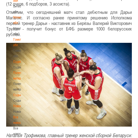
обл
(12 очков, 6 подборов, 3 ассиста).
Витебская
Отметим, что сегодняшний матч стал дебютным для Дарьи
обл
Магаляс. И согласно ранее принятому решению Исполкома
Могилевская
первый тренер Дарьи - наставник из Берёзы Валерий Викторович
обл
Трухан - получит бонус от БФБ размере 1000 белорусских
Могилевская
рублей.
обл
Гомельская
обл
Гомельская
обл
Судейство
Судейство
Полезные
материалы
Полезные
материалы
Судьи
Судьи
Новости
Новости
Все
новости
Все
новости
Наталья Трофимова, главный тренер женской сборной Беларуси: