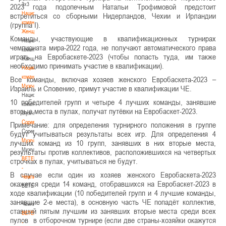
3х3
2023 года подопечным Натальи Трофимовой предстоит
Национальная
встретиться со сборными Нидерландов, Чехии и Ирландии
команда.
(группа I).
Женщины
Команды, участвующие в квалификационных турнирах
Национальная
чемпионата мира-2022 года, не получают автоматического права
команда.
играть на Евробаскете-2023 (чтобы попасть туда, им также
Женщины
необходимо принимать участие в квалификации).
Национальная
команда.
Все команды, включая хозяев женского Евробаскета-2023 –
Мужчины
Израиль и Словению, примут участие в квалификации ЧЕ.
Национальная
10 победителей групп и четыре 4 лучших команды, занявшие
команда.
вторые места в пулах, получат путёвки на Евробаскет-2023.
Мужчины
Соревнования
Примечание: для определения турнирного положения в группе
Соревнования
будут учитываться результаты всех игр. Для определения 4
Мужчины
лучших команд из 10 групп, занявших в них вторые места,
Мужчины
результаты против коллективов, расположившихся на четвертых
BETERA
строчках в пулах, учитываться не будут.
-
В случае если один из хозяев женского Евробаскета-2023
Чемпионат
окажется среди 14 команд, отобравшихся на Евробаскет-2023 в
BETERA
ходе квалификации (10 победителей групп и 4 лучшие команды,
-
занявшие 2-е места), в основную часть ЧЕ попадёт коллектив,
Чемпионат
ставший пятым лучшим из занявших вторые места среди всех
BETERA
пулов в отборочном турнире (если две страны-хозяйки окажутся
-