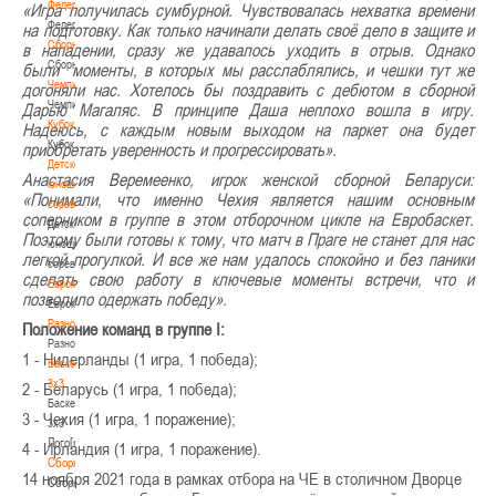
Федерация
«Игра получилась сумбурной. Чувствовалась нехватка времени
Федерация
на подготовку. Как только начинали делать своё дело в защите и
Сборные
в нападении, сразу же удавалось уходить в отрыв. Однако
Сборные
были моменты, в которых мы расслаблялись, и чешки тут же
Чемпионат
догоняли нас. Хотелось бы поздравить с дебютом в сборной
Чемпионат
Дарью Магаляс. В принципе Даша неплохо вошла в игру.
Кубок
Надеюсь, с каждым новым выходом на паркет она будет
Кубок
приобретать уверенность и прогрессировать».
Детско-
Анастасия Веремеенко, игрок женской сборной Беларуси:
юношеские
«Понимали, что именно Чехия является нашим основным
соревнования
соперником в группе в этом отборочном цикле на Евробаскет.
Детско-
Поэтому были готовы к тому, что матч в Праге не станет для нас
юношеские
легкой прогулкой. И все же нам удалось спокойно и без паники
соревнования
сделать свою работу в ключевые моменты встречи, что и
Еврокубки
позволило одержать победу».
Еврокубки
Разное
Положение команд в группе I:
Разное
1 - Нидерланды (1 игра, 1 победа);
Баскетбол
3х3
2 - Беларусь (1 игра, 1 победа);
Баскетбол
3 - Чехия (1 игра, 1 поражение);
3х3
Лого[modid=121]
4 - Ирландия (1 игра, 1 поражение).
Сборные
14 ноября 2021 года в рамках отбора на ЧЕ в столичном Дворце
Сборные