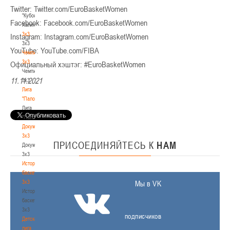
-
Twitter: Twitter.com/EuroBasketWomen
"Кубок
Facebook: Facebook.com/EuroBasketWomen
Халипского"
3x3
Instagram: Instagram.com/EuroBasketWomen
3x3
YouTube: YouTube.com/FIBA
Чемпионат
3х3
Официальный хэштэг: #EuroBasketWomen
Чемпионат
11.11.2021
3х3
Лига
"Палова"
Лига
"Палова"
Документы
3х3
ПРИСОЕДИНЯЙТЕСЬ
К
НАМ
Документы
3х3
История
баскетбола
3х3
Мы в VK
История
баскетбола
3х3
подписчиков
Детская
лига