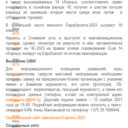
в числе вышеназванных 14 сборных, соответственно, право
Кубок
участвовать в основном раунде ЧЕ получит и шестая лучшая
BETERA
команда из занявших вторые места среди всех пулов в
-
отборочном турнире).
Кубок
Женщины
В финальной части женского Евробаскета-2023 сыграют 16
Женщины
команд.
BETERA
Израиль и Словения хоть и выступят в квалификационном
-
турнире, однако, несмотря на результат в нём, автоматически
Чемпионат
проходят на ЧЕ-2023 на правах хозяев соревнований. Ещё 14
BETERA
сборных попадут на Евробаскет по итогам квалификации.
-
Чемпионат
Вниманию СМИ!
BETERA
Для информационного освещения домашней игры
-
представителям средств массовой информации необходимо
Кубок
прислать заявку на официальном бланке организации с указание
BETERA
имени и фамилии журналиста, его роли (фотограф, ТВ-
-
корреспондент, видеооператор, пишущий журналист), а также его
Кубок
контактных данных (телефон, e-mail) на электронный адрес
Международный
. Дедлайн подачи заявок – 12 ноября 2021
турнир
года до 15.00. Подробную информацию можно получить у пресс-
-
секретаря БФБ Анны Маклаковой по телефону: +375 29 7808448.
"Кубок
Халипского"
Официальный сайт чемпионата Европы-2023
Международный
Социальные сети:
турнир