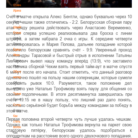
Сумникова
Ирина
Счёт в матче открыла Алекс Бентли, однако буквально через 10
Сумникова
секунд чешки также отличились - 2:2. Белорусская сборная пару
Ирина
атак кряду решила действовать через Анастасию Веремеенко,
Швайбович
которая сперва успешно реализовывала два броска с линии
Елена
штрафа, а затем набрала 2 очка с игры. К середине четверти
Швайбович
активизировалась и Мария Попова, дальнее попадание которой
Елена
позволило белорускам сравнять счёт - 9:9. Уверенный проход
Едешко
Александры Тарасовой и быстрый отрыв в исполнении Татьяны
Иван
Лихтарович вывел нашу команду вперёд (13:9), что заставило
Едешко
наставника сборной Чехии взять первый тайм-аут в матче спустя
Иван
6 минут после его начала. Стоит отметить, что данный разговор
Обучающие
однозначно пошёл на пользу нашим соперницам, которые сумели
материалы
совершить рывок 10:0. Разумеется, такое положение дел
Обучающие
вынудило уже Наталью Трофимову взять паузу для общения со
материалы
своими подопечными. В итоге десятиминутка завершилась при
Тренерам
счёте 19:15 не в нашу пользу, что лишний раз дало понять,
Тренерам
насколько серьёзной будет борьба между командами за победу в
Сотрудничество
этом матче.
Сотрудничество
Как
Первая половина второй четверти чуть лучше удалась чешкам.
стать
Однако как только Наталья Трофимова вернула на паркет свою
волонтером
стартовую пятёрку, белорускам удалось подобраться к
Как
оппоненткам на расстояние всего одного двухочкового попадания.
стать