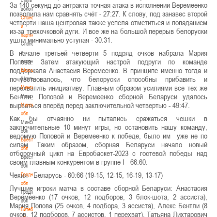
За 140 секунд до антракта точная атака в исполнении Веремеенко
волонтером
позволила нам сравнять счёт - 27:27. К слову, под занавес второй
Спонсоры
четверти наша центровая также успела отметиться и попаданием
и
из-за трехочковой дуги. И все же на большой перерыв белоруски
партнеры
ушли минимально уступая - 30:31.
Спонсоры
В начале третьей четверти 5 подряд очков набрала Мария
и
Попова. Затем атакующий настрой подруги по команде
партнеры
поддержала Анастасия Веремеенко. В принципе именно тогда и
Школы
почувствовалось, что белоруски способны прибавить и
Школы
перехватить инициативу. Главным образом усилиями все тех же
Минск
Бентли, Поповой и Веремеенко сборной Беларуси удалось
Минск
вырваться вперёд перед заключительной четвертью - 49:47.
Минская
обл
Как бы отчаянно ни пытались сражаться чешки в
Минская
заключительные 10 минут игры, но остановить нашу команду,
обл
ведомую Поповой и Веремеенко к победе, было им уже не по
Брестская
силам. Таким образом, сборная Беларуси начало новый
обл
отборочный цикл на Евробаскет-2023 с гостевой победы над
Брестская
своим главным конкурентом в группе І - 66:60.
обл
Чехия - Беларусь - 60:66 (19-15, 12-15, 16-19, 13-17)
Гродненская
обл
Лучшие игроки матча в составе сборной Беларуси: Анастасия
Гродненская
Веремеенко (17 очков, 12 подборов, 3 блок-шота, 2 ассиста),
обл
Мария Попова (25 очков, 4 подбора, 3 ассиста), Алекс Бентли (8
Витебская
очков, 12 подборов, 7 ассистов, 1 перехват), Татьяна Лихтарович