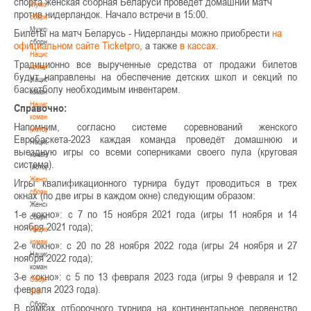
спорта женская сборная Беларуси проведёт домашний матч
Мужские
против нидерландок. Начало встречи в 15:00.
сборные
Мужские
Билеты на матч Беларусь - Нидерланды можно приобрести
на
сборные
официальном сайте Ticketpro
, а также
в кассах
.
Национальная
Традиционно все вырученные средства от продажи билетов
команда
будут направлены на обеспечение детских школ и секций по
Национальная
баскетболу необходимым инвентарем.
команда
Национальная
Справочно:
команда
Напомним, согласно системе соревнований женского
(история)
Евробаскета-2023 каждая команда проведёт домашнюю и
Национальная
выездную игры со всеми соперниками своего пула (круговая
команда
система).
(история)
Женские
Игры квалификационного турнира будут проводиться в трех
сборные
окнах (по две игры в каждом окне) следующим образом:
Женские
1-е «окно»: с 7 по 15 ноября 2021 года (игры 11 ноября и 14
сборные
ноября 2021 года);
Национальная
команда
2-е «окно»: с 20 по 28 ноября 2022 года (игры 24 ноября и 27
Национальная
ноября 2022 года);
команда
3-е «окно»: с 5 по 13 февраля 2023 года (игры 9 февраля и 12
Сборные
февраля 2023 года).
3х3
Сборные
В рамках отборочного турнира на континентальное первенство