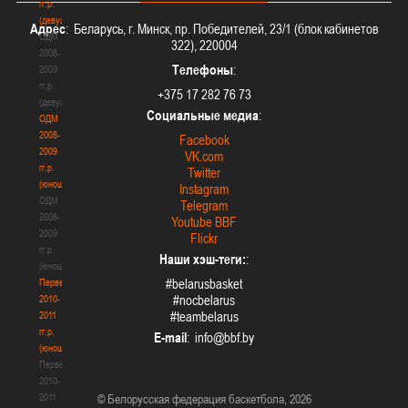
гг.р.
(девушки)
Адрес
: Беларусь, г. Минск, пр. Победителей, 23/1 (блок кабинетов
ОДМ
322), 220004
2008-
Телефоны
:
2009
гг.р.
+375 17 282 76 73
(девушки)
Социальные медиа
:
ОДМ
2008-
Facebook
2009
VK.com
гг.р.
Twitter
(юноши)
Instagram
ОДМ
Telegram
2008-
Youtube BBF
2009
Flickr
гг.р.
Наши хэш-теги:
:
(юноши)
#belarusbasket
Первенство
#nocbelarus
2010-
#teambelarus
2011
гг.р.
E-mail
:
(юноши)
Первенство
2010-
2011
© Белорусская федерация баскетбола, 2026