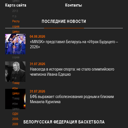
(девушки)
Карта сайта
Контакты
2012-
2013
гг.р.
ПОСЛЕДНИЕ
НОВОСТИ
Республиканские
соревнования
(девушки)
04.08.2026
2013-
«MINSK» представил Беларусь на «Играх Будущего –
2014
2026»
гг.р.
Республиканские
соревнования
(девушки)
31.07.2026
2013-
Навсегда в истории спорта: не стало олимпийского
2014
чемпиона Ивана Едешко
гг.р.
Товарищеские
игры
31.07.2026
(девушки)
БФБ выражает соболезнования родным и близким
Товарищеские
Михаила Курилика
игры
(девушки)
ОДМ
2008-
БЕЛОРУССКАЯ
ФЕДЕРАЦИЯ БАСКЕТБОЛА
2009