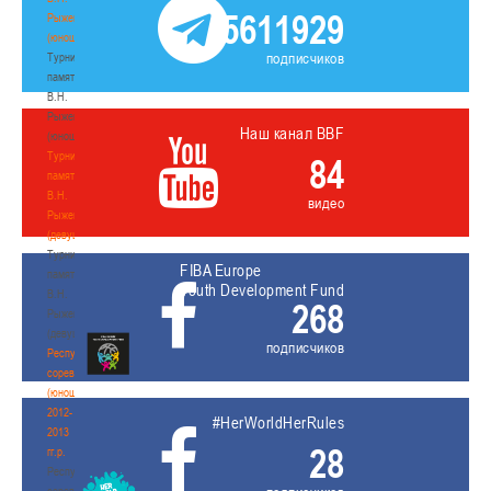
5611929
Рыженкова
(юноши)
подписчиков
Турнир
памяти
В.Н.
Рыженкова
Наш канал BBF
(юноши)
Турнир
84
памяти
В.Н.
видео
Рыженкова
(девушки)
Турнир
FIBA Europe
памяти
Youth Development Fund
В.Н.
268
Рыженкова
(девушки)
подписчиков
Республиканские
соревнования
(юноши)
2012-
#HerWorldHerRules
2013
28
гг.р.
Республиканские
соревнования