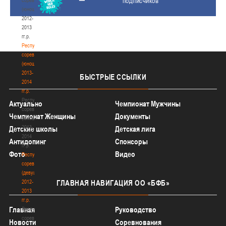
подписчиков
(юноши)
2012-
2013
гг.р.
Республиканские
соревнования
(юноши)
2013-
БЫСТРЫЕ
ССЫЛКИ
2014
гг.р.
Республиканские
Актуально
Чемпионат Мужчины
соревнования
Чемпионат Женщины
Документы
(юноши)
2013-
Детские школы
Детская лига
2014
Антидопинг
Спонсоры
гг.р.
Фото
Видео
Республиканские
соревнования
(девушки)
2012-
ГЛАВНАЯ
НАВИГАЦИЯ ОО «БФБ»
2013
гг.р.
Главная
Руководство
Республиканские
соревнования
Новости
Соревнования