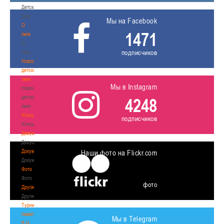
Детская
лига
Мы на Facebook
О
1471
лиге
О
подписчиков
лиге
Новости
детской
лиги
Мы в Instagram
Новости
детской
4248
лиги
Юноши
подписчиков
Юноши
Девушки
Девушки
Документы
Наши фото на Flickr.com
Документы
Фото
Фото
фото
Другие
Другие
Турнир
памяти
Мы в Telegram
В.Н.