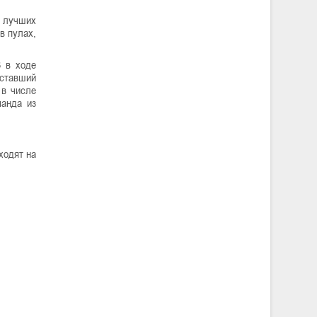
4 лучших
в пулах,
3 в ходе
 ставший
 в числе
манда из
ходят на