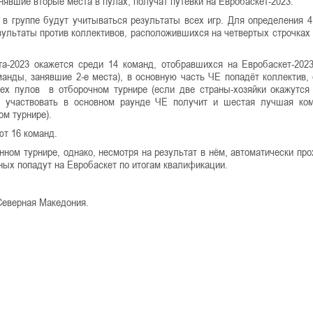
нявшие вторые места в пулах, получат путёвки на Евробаскет-2023.
 в группе будут учитываться результаты всех игр. Для определения 
езультаты против коллективов, расположившихся на четвертых строчках 
та-2023 окажется среди 14 команд, отобравшихся на Евробаскет-202
анды, занявшие 2-е места), в основную часть ЧЕ попадёт коллектив,
х пулов в отборочном турнире (если две страны-хозяйки окажутся
о участвовать в основном раунде ЧЕ получит и шестая лучшая ко
ом турнире).
ют 16 команд.
ном турнире, однако, несмотря на результат в нём, автоматически про
ных попадут на Евробаскет по итогам квалификации.
 Северная Македония.