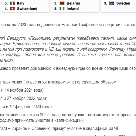
ервенство 2023 года подопечным Натальи Трофимовой предстоит встрет
ой Беларуси: «Принимаем результаты жеребьевки такими, какие они
анды. Единственное, на данный момент ничего не могу сказать про И
 летом при подготовке к ЧЕ мы играли с ней спарринги. Команду Нид
Все команды более или менее равные. И все же, думаю, нас можно
ваться».
оманда проведёт домашнюю и выездную игры со всеми соперниками сво
 трех окнах (по две игры в каждом окне) следующим образом:
 и 14 ноября 2021 года);
я и 27 ноября 2022 года);
аля и 12 февраля 2023 года).
х чемпионата мира-2022 года, не получают автоматического права и
бходимо принимать участие в квалификации).
2023 – Израиль и Словению, примут участие в квалификации ЧЕ.