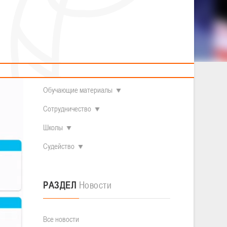
2014 гг.р.
Полезные материалы
Товарищеские игры (девушки)
О федерации
Судьи
ОДМ 2008-2009 гг.р. (девушки)
ОДМ 2008-2009 гг.р. (юноши)
Контакты
л
Первенство 2010-2011 гг.р. (юноши)
Первенство 2011-2012 гг.р. (юноши)
Документы
л
Первенство 2012-2013 гг.р. (юноши)
Наши чемпионы
Обучающие материалы
Сотрудничество
Школы
Судейство
РАЗДЕЛ
Новости
Все новости