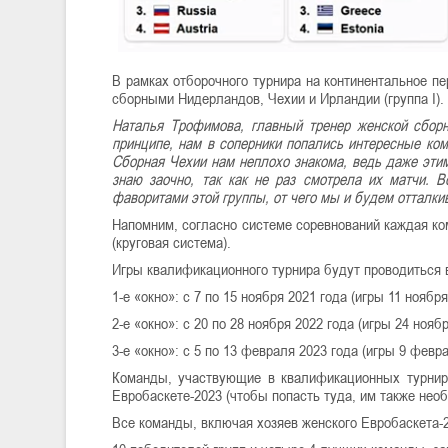
В рамках отборочного турнира на континентальное п
сборными Нидерландов, Чехии и Ирландии (группа I).
Наталья Трофимова, главный тренер женской сборн
принципе, нам в соперники попались интересные ком
Сборная Чехии нам неплохо знакома, ведь даже этим
знаю заочно, так как не раз смотрела их матчи. 
фаворитами этой группы, от чего мы и будем отталки
Напомним, согласно системе соревнований каждая к
(круговая система).
Игры квалификационного турнира будут проводиться в
1-е «окно»: с 7 по 15 ноября 2021 года (игры 11 ноября
2-е «окно»: с 20 по 28 ноября 2022 года (игры 24 ноябр
3-е «окно»: с 5 по 13 февраля 2023 года (игры 9 февр
Команды, участвующие в квалификационных турнира
Евробаскете-2023 (чтобы попасть туда, им также нео
Все команды, включая хозяев женского Евробаскета-