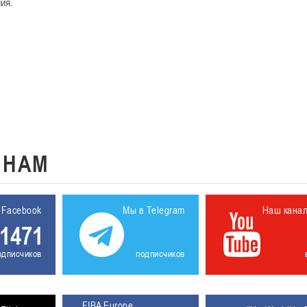
ия.
.
К
НАМ
 Facebook
Мы в Telegram
Наш кана
1471
одписчиков
подписчиков
FIBA Europe