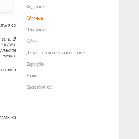
Федерация
Сборные
иться со
Чемпионат
 есть. В
Кубок
рландию.
ерландов
Детско-юношеские соревнования
 назвать
Еврокубки
его пула
Разное
Баскетбол 3х3
грать на