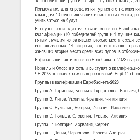
10 победителей групп и четыре 4 лучших команды, за
Примечание: для определения турнирного положения
команд из 10 групп, занявших в них вторые места, р
учитываться не будут.
В случае если один из хозяев женского Евробаске
квалификации (10 победителей групп и 4 лучшие ком
пятым лучшим из занявших вторые места среди все
вышеназванных 14 сборных, соответственно, прав
занявших вторые места среди всех пулов в отборочн
В финальной части женского Евробаскета-2023 сыгра
Израиль и Словения хоть и выступят в квалификацион
ЧЕ-2023 на правах хозяев соревнований. Ещё 14 сбор
Группы квалификации Евробаскета-2023
Группа А: Германия, Босния и Герцеговина, Бельгия,
Группа В: Литва, Украина, Франция, Финляндия.
Группа С: Румыния, Венгрия, Испания, Исландия.
Группа D: Польша, Словения, Турция, Албания.
Группа Е: Болгария, Хорватия, Сербия.
Группа F: Дания, Черногория, Россия, Австрия.