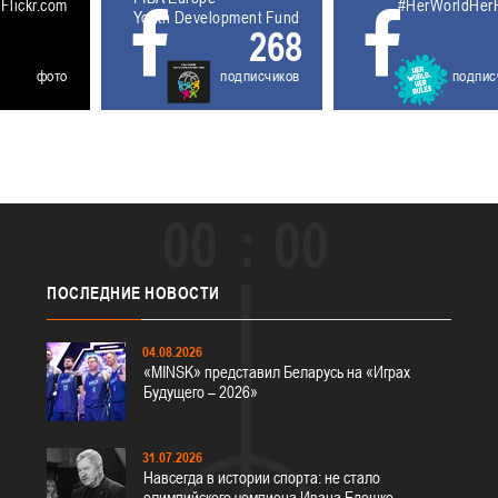
5611929
Flickr.com
#HerWorldHer
Youth Development Fund
268
фото
подписчиков
подпис
00
00
ПОСЛЕДНИЕ
НОВОСТИ
04.08.2026
«MINSK» представил Беларусь на «Играх
Будущего – 2026»
31.07.2026
Навсегда в истории спорта: не стало
олимпийского чемпиона Ивана Едешко