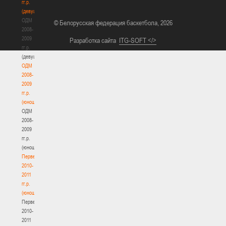
гг.р.
(девушки)
ОДМ
© Белорусская федерация баскетбола, 2026
2008-
2009
Разработка сайта
ITG-SOFT </>
гг.р.
(девушки)
ОДМ
2008-
2009
гг.р.
(юноши)
ОДМ
2008-
2009
гг.р.
(юноши)
Первенство
2010-
2011
гг.р.
(юноши)
Первенство
2010-
2011