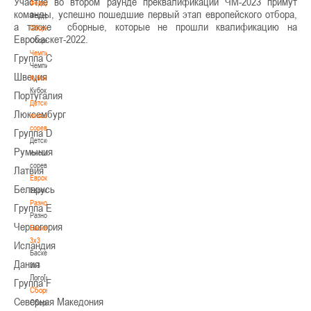
Участие во втором раунде преквалификации ЧМ-2023 примут
Федерация
команды, успешно пошедшие первый этап европейского отбора,
Федерация
а также сборные, которые не прошли квалификацию на
Сборные
Евробаскет-2022.
Сборные
Чемпионат
Группа С
Чемпионат
Швеция
Кубок
Кубок
Португалия
Детско-
Люксембург
юношеские
соревнования
Группа D
Детско-
Румыния
юношеские
соревнования
Латвия
Еврокубки
Беларусь
Еврокубки
Разное
Группа Е
Разное
Черногория
Баскетбол
3х3
Исландия
Баскетбол
Дания
3х3
Лого[modid=121]
Группа F
Сборные
Северная Македония
Сборные