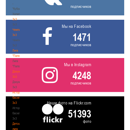
-
подписчиков
"Кубок
Халипского"
3x3
3x3
Мы на Facebook
Чемпионат
1471
3х3
Чемпионат
подписчиков
3х3
Лига
"Палова"
Лига
Мы в Instagram
"Палова"
4248
Документы
3х3
Документы
подписчиков
3х3
История
баскетбола
Наши фото на Flickr.com
3х3
История
51393
баскетбола
3х3
фото
Детская
лига