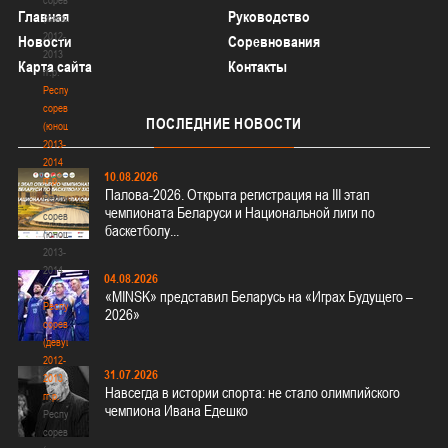
Главная
Руководство
(юноши)
2012-
Новости
Соревнования
2013
Карта сайта
Контакты
гг.р.
Республиканские
соревнования
ПОСЛЕДНИЕ
НОВОСТИ
(юноши)
2013-
2014
10.08.2026
гг.р.
Палова-2026. Открыта регистрация на III этап
Республиканские
чемпионата Беларуси и Национальной лиги по
соревнования
баскетболу...
(юноши)
2013-
2014
04.08.2026
гг.р.
«MINSK» представил Беларусь на «Играх Будущего –
Республиканские
2026»
соревнования
(девушки)
2012-
31.07.2026
2013
Навсегда в истории спорта: не стало олимпийского
гг.р.
чемпиона Ивана Едешко
Республиканские
соревнования