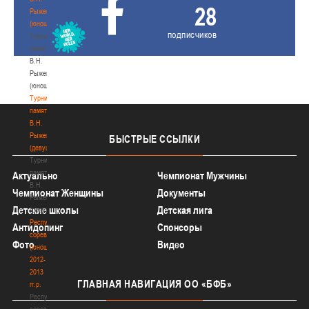
28
Рыженкова
(юноши)
подписчиков
Турнир
памяти
В.Н.
Рыженкова
(юноши)
Турнир
памяти
В.Н.
Рыженкова
БЫСТРЫЕ
ССЫЛКИ
(девушки)
Турнир
памяти
Актуально
Чемпионат Мужчины
В.Н.
Чемпионат Женщины
Документы
Рыженкова
Детские школы
Детская лига
(девушки)
Республиканские
Антидопинг
Спонсоры
соревнования
Фото
Видео
(юноши)
2012-
2013
ГЛАВНАЯ
НАВИГАЦИЯ ОО «БФБ»
гг.р.
Республиканские
соревнования