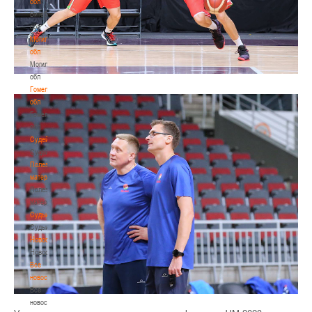
обл
Витебская
обл
Могилевская
обл
Могилевская
обл
Гомельская
обл
Гомельская
обл
Судейство
Судейство
Полезные
материалы
Полезные
материалы
Судьи
Судьи
Новости
Новости
Все
новости
Все
новости