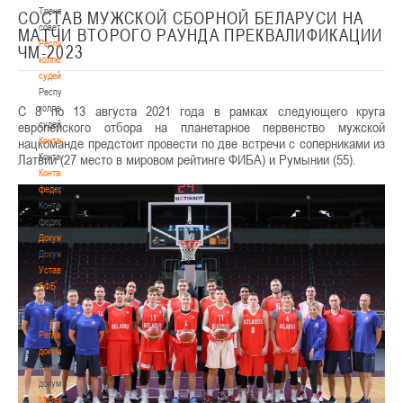
Тренерский
СОСТАВ МУЖСКОЙ СБОРНОЙ БЕЛАРУСИ НА
совет
МАТЧИ ВТОРОГО РАУНДА ПРЕКВАЛИФИКАЦИИ
Республиканская
ЧМ-2023
коллегия
судей
Республиканская
С 8 по 13 августа 2021 года в рамках следующего круга
коллегия
европейского отбора на планетарное первенство мужской
судей
нацкоманде предстоит провести по две встречи с соперниками из
Контакты
Латвии (27 место в мировом рейтинге ФИБА) и Румынии (55).
Контакты
Контакты
федерации
Контакты
федерации
Документы
Документы
Устав
БФБ
Устав
БФБ
Регламентирующие
документы
Регламентирующие
документы
Материалы