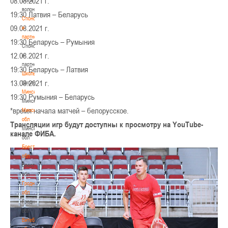
08.08.2021 г.
волонтером
19:30 Латвия – Беларусь
Спонсоры
09.08.2021 г.
и
партнеры
19:30 Беларусь – Румыния
Спонсоры
12.08.2021 г.
и
партнеры
19:30 Беларусь – Латвия
Школы
13.08.2021 г.
Школы
Минск
19:30 Румыния – Беларусь
Минск
*время начала матчей – белорусское.
Минская
обл
Трансляции игр будут доступны к просмотру на YouTube-
Минская
канале ФИБА.
обл
Брестская
обл
Брестская
обл
Гродненская
обл
Гродненская
обл
Витебская