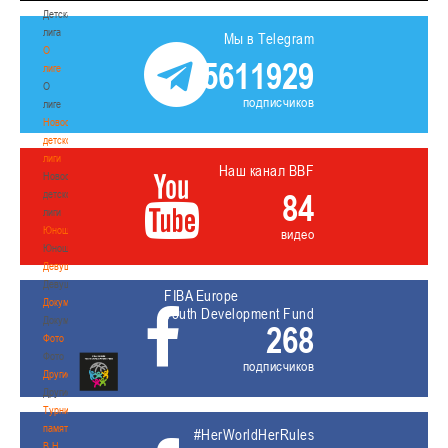
Детская
лига
Мы в Telegram
О
5611929
лиге
О
подписчиков
лиге
Новости
детской
лиги
Наш канал BBF
Новости
84
детской
лиги
Юноши
видео
Юноши
Девушки
Девушки
FIBA Europe
Документы
Youth Development Fund
Документы
268
Фото
Фото
подписчиков
Другие
Другие
Турнир
памяти
#HerWorldHerRules
В.Н.