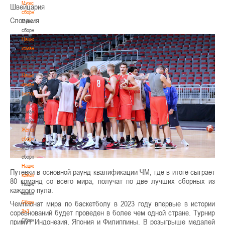
Мужские
Швейцария
сборные
Словакия
Мужские
сборные
Национальная
команда
Национальная
команда
Национальная
команда
(история)
Национальная
команда
(история)
Женские
сборные
Женские
сборные
Национальная
Путёвки в основной раунд квалификации ЧМ, где в итоге сыграет
команда
80 команд со всего мира, получат по две лучших сборных из
Национальная
каждого пула.
команда
Сборные
Чемпионат мира по баскетболу в 2023 году впервые в истории
3х3
соревнований будет проведен в более чем одной стране. Турнир
Сборные
примут Индонезия, Япония и Филиппины. В розыгрыше медалей