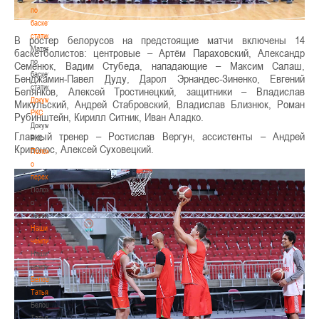
по
баскетбольной
статистике
В ростер белорусов на предстоящие матчи включены 14
Материалы
баскетболистов: центровые – Артём Параховский, Александр
по
Семенюк, Вадим Стубеда, нападающие – Максим Салаш,
баскетбольной
Бенджамин-Павел Дуду, Дарол Эрнандес-Зиненко, Евгений
статистике
Белянков, Алексей Тростинецкий, защитники – Владислав
Документы
Микульский, Андрей Стабровский, Владислав Близнюк, Роман
РКС
Рубинштейн, Кирилл Ситник, Иван Аладко.
Документы
Главный тренер – Ростислав Вергун, ассистенты – Андрей
РКС
Кривонос, Алексей Суховецкий.
Положение
о
переходах
Положение
о
переходах
Наши
чемпионы
Наши
чемпионы
Белошапко
Татьяна
Белошапко
Татьяна