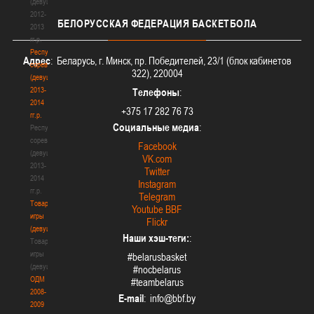
(девушки)
2012-
БЕЛОРУССКАЯ
ФЕДЕРАЦИЯ БАСКЕТБОЛА
2013
гг.р.
Республиканские
Адрес
: Беларусь, г. Минск, пр. Победителей, 23/1 (блок кабинетов
соревнования
322), 220004
(девушки)
2013-
Телефоны
:
2014
+375 17 282 76 73
гг.р.
Социальные медиа
:
Республиканские
соревнования
Facebook
(девушки)
VK.com
2013-
Twitter
2014
Instagram
гг.р.
Telegram
Товарищеские
Youtube BBF
игры
Flickr
(девушки)
Наши хэш-теги:
:
Товарищеские
игры
#belarusbasket
(девушки)
#nocbelarus
ОДМ
#teambelarus
2008-
E-mail
:
2009