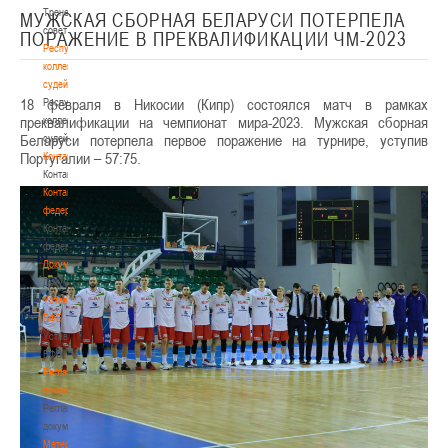
Тренерский
МУЖСКАЯ СБОРНАЯ БЕЛАРУСИ ПОТЕРПЕЛА
совет
ПОРАЖЕНИЕ В ПРЕКВАЛИФИКАЦИИ ЧМ-2023
Республиканская
коллегия
судей
18 февраля в Никосии (Кипр) состоялся матч в рамках
Республиканская
преквалификации на чемпионат мира-2023. Мужская сборная
коллегия
Беларуси потерпела первое поражение на турнире, уступив
судей
Португалии – 57:75.
Контакты
Контакты
Контакты
федерации
Контакты
федерации
Документы
Документы
Устав
БФБ
Устав
БФБ
Регламентирующие
документы
Регламентирующие
документы
Материалы