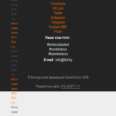
Facebook
(юноши)
VK.com
2012-
Twitter
2013
Instagram
гг.р.
Telegram
Республиканские
Youtube BBF
соревнования
Flickr
(юноши)
Наши хэш-теги:
:
2013-
2014
#belarusbasket
гг.р.
#nocbelarus
Республиканские
#teambelarus
соревнования
E-mail
:
(юноши)
2013-
2014
гг.р.
© Белорусская федерация баскетбола, 2026
Республиканские
соревнования
Разработка сайта
ITG-SOFT </>
(девушки)
2012-
2013
гг.р.
Республиканские
соревнования