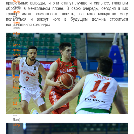
Федерация
правильные выводы, и они станут лучше и сильнее, главным
Федерация
образом в ментальном плане. В свою очередь, сегодня я как
Сборные
тренер имел возможность понять, на кого конкретно могу
Сборные
полагаться и вокруг кого в будущем должна строиться
Чемпионат
национальная команда».
Чемпионат
Кубок
Кубок
Детско-
юношеские
соревнования
Детско-
юношеские
соревнования
Еврокубки
Еврокубки
Разное
Разное
Баскетбол
3х3
Баскетбол
3х3
Лого[modid=121]
Сборные
Сборные