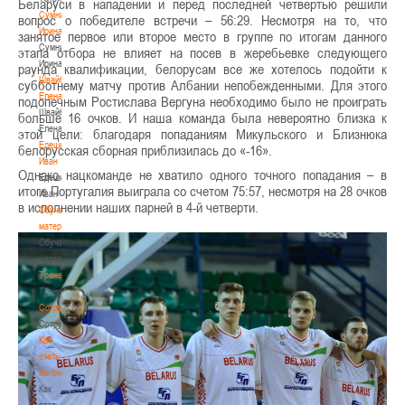
Беларуси в нападении и перед последней четвертью решили
Сумникова
вопрос о победителе встречи – 56:29. Несмотря на то, что
Ирина
занятое первое или второе место в группе по итогам данного
Сумникова
этапа отбора не влияет на посев в жеребьевке следующего
Ирина
раунда квалификации, белорусам все же хотелось подойти к
Швайбович
субботнему матчу против Албании непобежденными. Для этого
Елена
подопечным Ростислава Вергуна необходимо было не проиграть
Швайбович
больше 16 очков. И наша команда была невероятно близка к
Елена
этой цели: благодаря попаданиям Микульского и Близнюка
Едешко
белорусская сборная приблизилась до «-16».
Иван
Однако нацкоманде не хватило одного точного попадания – в
Едешко
итоге Португалия выиграла со счетом 75:57, несмотря на 28 очков
Иван
в исполнении наших парней в 4-й четверти.
Обучающие
материалы
Обучающие
материалы
Тренерам
Тренерам
Сотрудничество
Сотрудничество
Как
стать
волонтером
Как
стать