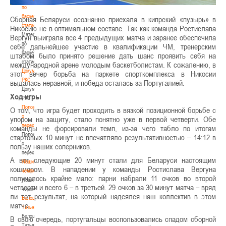
по
баскетбольной
Сборная Беларуси осознанно приехала в кипрский «пузырь» в
статистике
Никосию не в оптимальном составе. Так как команда Ростислава
Материалы
Вергун выиграла все 4 предыдущих матча и заранее обеспечила
по
себе дальнейшее участие в квалификации ЧМ, тренерским
баскетбольной
штабом было принято решение дать шанс проявить себя на
статистике
международной арене молодым баскетболистам. К сожалению, в
Документы
этот вечер борьба на паркете спорткомплекса в Никосии
РКС
выдалась неравной, и победа осталась за Португалией.
Документы
Ход игры
РКС
Положение
О том, что игра будет проходить в вязкой позиционной борьбе с
о
упором на защиту, стало понятно уже в первой четверти. Обе
переходах
команды не форсировали темп, из-за чего табло по итогам
Положение
стартовых 10 минут не впечатляло результативностью – 14:12 в
о
пользу наших соперников.
переходах
А вот следующие 20 минут стали для Беларуси настоящим
Наши
кошмаром. В нападении у команды Ростислава Вергуна
чемпионы
получалось крайне мало: парни набрали 11 очков во второй
Наши
четверти и всего 6 – в третьей. 29 очков за 30 минут матча – вряд
чемпионы
ли тот результат, на который надеялся наш коллектив в этом
Белошапко
матче.
Татьяна
Белошапко
В свою очередь, португальцы воспользовались спадом сборной
Татьяна