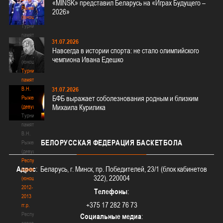
«MINSK» представил Беларусь на «Играх Будущего –
Рыженкова
2026»
(юноши)
Турнир
памяти
31.07.2026
В.Н.
Навсегда в истории спорта: не стало олимпийского
Рыженкова
чемпиона Ивана Едешко
(юноши)
Турнир
памяти
В.Н.
31.07.2026
БФБ выражает соболезнования родным и близким
Рыженкова
Михаила Курилика
(девушки)
Турнир
памяти
В.Н.
БЕЛОРУССКАЯ
ФЕДЕРАЦИЯ БАСКЕТБОЛА
Рыженкова
(девушки)
Республиканские
Адрес
: Беларусь, г. Минск, пр. Победителей, 23/1 (блок кабинетов
соревнования
322), 220004
(юноши)
2012-
Телефоны
:
2013
+375 17 282 76 73
гг.р.
Республиканские
Социальные медиа
:
соревнования