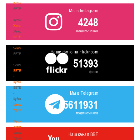
Кубок
BETERA
Мы в Instagram
-
4248
Кубок
Женщины
подписчиков
Женщины
BETERA
-
Чемпионат
Наши фото на Flickr.com
BETERA
51393
-
Чемпионат
BETERA
фото
-
Кубок
BETERA
Мы в Telegram
-
Кубок
5611931
Международный
турнир
подписчиков
-
"Кубок
Халипского"
Международный
Наш канал BBF
турнир