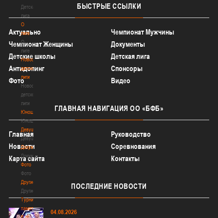
БЫСТРЫЕ
ССЫЛКИ
Детская
лига
О
Актуально
Чемпионат Мужчины
лиге
О
Чемпионат Женщины
Документы
лиге
Детские школы
Детская лига
Новости
Антидопинг
Спонсоры
детской
лиги
Фото
Видео
Новости
детской
лиги
ГЛАВНАЯ
НАВИГАЦИЯ ОО «БФБ»
Юноши
Юноши
Девушки
Главная
Руководство
Девушки
Новости
Соревнования
Документы
Документы
Карта сайта
Контакты
Фото
Фото
Другие
ПОСЛЕДНИЕ
НОВОСТИ
Другие
Турнир
памяти
04.08.2026
В.Н.