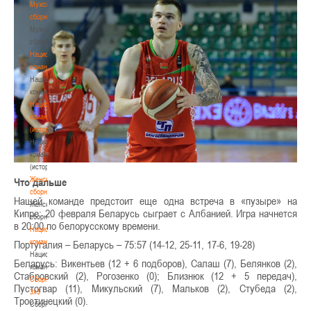
Мужские
сборные
Мужские
сборные
Национальная
команда
Национальная
команда
Национальная
команда
(история)
Национальная
команда
(история)
Женские
Что дальше
сборные
Нашей команде предстоит еще одна встреча в «пузыре» на
Женские
Кипре: 20 февраля Беларусь сыграет с Албанией. Игра начнется
сборные
в 20:00 по белорусскому времени.
Национальная
команда
Португалия – Беларусь – 75:57 (14-12, 25-11, 17-6, 19-28)
Национальная
Беларусь: Викентьев (12 + 6 подборов), Салаш (7), Белянков (2),
команда
Стабровский (2), Рогозенко (0); Близнюк (12 + 5 передач),
Сборные
Пустогвар (11), Микульский (7), Мальков (2), Стубеда (2),
3х3
Тростинецкий (0).
Сборные