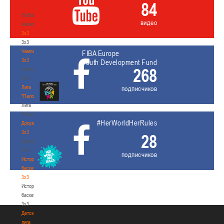
84
-
"Кубок
видео
Халипского"
3x3
3x3
Чемпионат
FIBA Europe
3х3
Youth Development Fund
268
Чемпионат
3х3
Лига
подписчиков
"Палова"
Лига
"Палова"
#HerWorldHerRules
Документы
3х3
28
Документы
3х3
подписчиков
История
баскетбола
3х3
История
баскетбола
3х3
Детская
лига